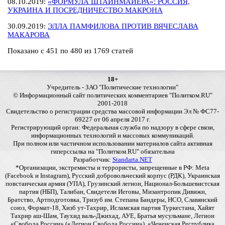
08.10.2019:
«ФОРМУЛА ШТАЙНМАЙЕРА»: РОССИЯ,
УКРАИНА И ПОСРЕДНИЧЕСТВО МАКРОНА
30.09.2019:
ЭЛЛА ПАМФИЛОВА ПРОТИВ ВЯЧЕСЛАВА
МАКАРОВА
Показано с 451 по 480 из 1769 статей
18+
Учредитель - ЗАО "Политические технологии"
© Информационный сайт политических комментариев "Политком.RU"
2001-2018
Свидетельство о регистрации средства массовой информации Эл № ФС77-
69227 от 06 апреля 2017 г.
Регистрирующий орган: Федеральная служба по надзору в сфере связи,
информационных технологий и массовых коммуникаций.
При полном или частичном использовании материалов сайта активная
гиперссылка на "Политком.RU" обязательна
Разработчик:
Standarta.NET
*Организации, экстремисты и террористы, запрещенные в РФ: Meta
(Facebook и Instagram), Русский добровольческий корпус (РДК), Украинская
повстанческая армия (УПА), Грузинский легион, Национал-Большевистская
партия (НБП), Талибан, Свидетели Иеговы, Мизантропик Дивижн,
Братство, Артподготовка, Тризуб им. Степана Бандеры, НСО, Славянский
союз, Формат-18, Хизб ут-Тахрир, Исламская партия Туркестана, Хайят
Тахрир аш-Шам, Таухид валь-Джихад, АУЕ, Братья мусульмане, Легион
«Свобода России» («Легион Свобода России»), «Чеченская Республика