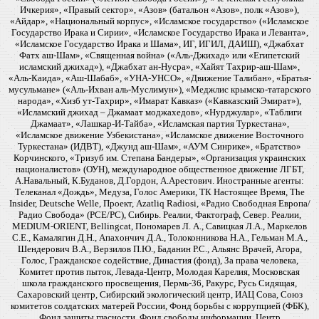
Ичкерия», «Правый сектор», «Азов» (батальон «Азов», полк «Азов»),
«Айдар», «Национальный корпус», «Исламское государство» («Исламское
Государство Ирака и Сирии», «Исламское Государство Ирака и Леванта»,
«Исламское Государство Ирака и Шама», ИГ, ИГИЛ, ДАИШ), «Джабхат
Фатх аш-Шам», «Священная война» («Аль-Джихад» или «Египетский
исламский джихад»), «Джабхат ан-Нусра», «Хайят Тахрир-аш-Шам»,
«Аль-Каида», «Аш-Шабаб», «УНА-УНСО», «Движение Талибан», «Братья-
мусульмане» («Аль-Ихван аль-Муслимун»), «Меджлис крымско-татарского
народа», «Хизб ут-Тахрир», «Имарат Кавказ» («Кавказский Эмират»),
«Исламский джихад – Джамаат моджахедов», «Нурджулар», «Таблиги
Джамаат», «Лашкар-И-Тайба», «Исламская партия Туркестана»,
«Исламское движение Узбекистана», «Исламское движение Восточного
Туркестана» (ИДВТ), «Джунд аш-Шам», «АУМ Синрике», «Братство»
Корчинского, «Тризуб им. Степана Бандеры», «Организация украинских
националистов» (ОУН), международное общественное движение ЛГБТ,
А.Навальный, К.Буданов, Д.Гордон, А.Арестович. Иностранные агенты:
Телеканал «Дождь», Медуза, Голос Америки, ТК Настоящее Время, The
Insider, Deutsche Welle, Проект, Azatliq Radiosi, «Радио Свободная Европа/
Радио Свобода» (PCE/PC), Сибирь. Реалии, Фактограф, Север. Реалии,
MEDIUM-ORIENT, Bellingcat, Пономарев Л. А., Савицкая Л.А., Маркелов
С.Е., Камалягин Д.Н., Апахончич Д.А., Толоконникова Н.А., Гельман М.А.,
Шендерович В.А., Верзилов П.Ю., Баданин Р.С., Альянс Врачей, Агора,
Голос, Гражданское содействие, Династия (фонд), За права человека,
Комитет против пыток, Левада-Центр, Молодая Карелия, Московская
школа гражданского просвещения, Пермь-36, Ракурс, Русь Сидящая,
Сахаровский центр, Сибирский экологический центр, ИАЦ Сова, Союз
комитетов солдатских матерей России, Фонд борьбы с коррупцией (ФБК),
Фонд защиты гласности, Фонд свободы информации, Центр