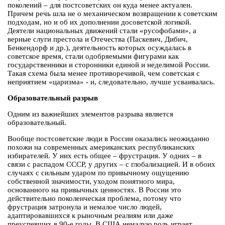
поколений – для постсоветских он куда менее актуален.
Причем речь шла не о механическом возвращении к советским
подходам, но и об их дополнении досоветской логикой.
Деятели национальных движений стали «русофобами», а
верные слуги престола и Отечества (Паскевич, Дибич,
Бенкендорф и др.), деятельность которых осуждалась в
советское время, стали одобряемыми фигурами как
государственники и сторонники единой и неделимой России.
Такая схема была менее противоречивой, чем советская с
неприятием «царизма» - и, следовательно, лучше усваивалась.
Образовательный разрыв
Одним из важнейших элементов разрыва является
образовательный.
Вообще постсоветские люди в России оказались неожиданно
похожи на современных американских республиканских
избирателей. У них есть общее – фрустрация. У одних – в
связи с распадом СССР, у других – с глобализацией. И в обоих
случаях с сильным ударом по привычному ощущению
собственной значимости, уходом понятного мира,
основанного на привычных ценностях. В России это
действительно поколенческая проблема, потому что
фрустрация затронула и немалое число людей,
адаптировавшихся к рыночным реалиям или даже
преуспевших в 90-е годы. В США немалую роль играет