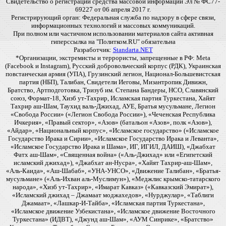
Свидетельство о регистрации средства массовой информации Эл № ФС77-
69227 от 06 апреля 2017 г.
Регистрирующий орган: Федеральная служба по надзору в сфере связи,
информационных технологий и массовых коммуникаций.
При полном или частичном использовании материалов сайта активная
гиперссылка на "Политком.RU" обязательна
Разработчик:
Standarta.NET
*Организации, экстремисты и террористы, запрещенные в РФ: Meta
(Facebook и Instagram), Русский добровольческий корпус (РДК), Украинская
повстанческая армия (УПА), Грузинский легион, Национал-Большевистская
партия (НБП), Талибан, Свидетели Иеговы, Мизантропик Дивижн,
Братство, Артподготовка, Тризуб им. Степана Бандеры, НСО, Славянский
союз, Формат-18, Хизб ут-Тахрир, Исламская партия Туркестана, Хайят
Тахрир аш-Шам, Таухид валь-Джихад, АУЕ, Братья мусульмане, Легион
«Свобода России» («Легион Свобода России»), «Чеченская Республика
Ичкерия», «Правый сектор», «Азов» (батальон «Азов», полк «Азов»),
«Айдар», «Национальный корпус», «Исламское государство» («Исламское
Государство Ирака и Сирии», «Исламское Государство Ирака и Леванта»,
«Исламское Государство Ирака и Шама», ИГ, ИГИЛ, ДАИШ), «Джабхат
Фатх аш-Шам», «Священная война» («Аль-Джихад» или «Египетский
исламский джихад»), «Джабхат ан-Нусра», «Хайят Тахрир-аш-Шам»,
«Аль-Каида», «Аш-Шабаб», «УНА-УНСО», «Движение Талибан», «Братья-
мусульмане» («Аль-Ихван аль-Муслимун»), «Меджлис крымско-татарского
народа», «Хизб ут-Тахрир», «Имарат Кавказ» («Кавказский Эмират»),
«Исламский джихад – Джамаат моджахедов», «Нурджулар», «Таблиги
Джамаат», «Лашкар-И-Тайба», «Исламская партия Туркестана»,
«Исламское движение Узбекистана», «Исламское движение Восточного
Туркестана» (ИДВТ), «Джунд аш-Шам», «АУМ Синрике», «Братство»