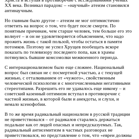
Христа и вступая в противоречие с исследованиями ученых
ХХ века. Возникал парадокс – «научный» атеизм становился
антинаучным.
Но главным было другое – атеизм не мог оптимистично
ответить на вопрос о том, что будет после смерти. По
понятным причинам, чем старше человек, тем больше его это
волнует – и он не удовлетворяется объяснением, что надо
прожить жизнь с такой пользой, чтобы остаться в памяти
потомков. Поэтому не успел Хрущев пообещать вскоре
показать по телевизору последнего попа, как в храмы
потянулись бывшие комсомолки межвоенного периода.
С интернационализмом было еще сложнее. Национальный
вопрос был связан не с посмертной участью, а с текущей
жизнью, с отталкиванием от «чужого», свойственным
человеческой психологии и с многочисленными негативными
стереотипами. Разрешить его не удавалось еще никому – и
советский казенный оптимизм вступал в противоречие с
частной жизнью, в которой были и анекдоты, и слухи, и
немало ксенофобии.
В то же время радикальный национализм в русской традиции
не приветствовался – от радикалов старались держаться
подальше как от людей опасных и непредсказуемых. Так,
радикальный антисемитизм в частных разговорах не
приветствовался, но представление о том, что «евреи должны