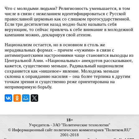
Что с молодыми людьми? Религиозность уменьшается, в том
числе в связи с нежеланием идентифицироваться с Русской
православной церковью как со слишком прогосударственной.
Если три десятилетия назад модно было называть себя
верующим, то сейчас привлечь к себе внимание в молодежной
кампании можно, декларируя свой атеизм.
Национализм остается, но в основном в столь же
нерадикальных формах – причем «чужими» в связи с
антимигрантскими настроениями чаще становятся выходцы из
Центральной Азии. «Национальных» анекдотов рассказывают,
кажется, существенно меньше. Радикальный национализм
сохраняется как «нишевое» явление. Молодежь меньше
склонна к оправданию насилия – она более терпима к другим
точкам зрения и существенно реже ориентирована на
непримиримую борьбу.
18+
Учредитель - ЗАО "Политические технологии"
© Информационный сайт политических комментариев "Политком.RU"
2001-2018