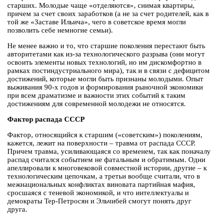
старших. Молодые чаще «отделяются», снимая квартиры,
причем за счет своих заработков (а не за счет родителей, как в
той же «Заставе Ильича», чего в советское время могли
позволить себе немногие семьи).
Не менее важно и то, что старшие поколения перестают быть
авторитетами как из-за технологического разрыва (они могут
освоить элементы новых технологий, но им дискомфортно в
рамках постиндустриального мира), так и в связи с дефицитом
достижений, которые могли быть признаны молодыми. Опыт
выживания 90-х годов и формирования рыночной экономики
при всем драматизме и важности этих событий к таким
достижениям для современной молодежи не относятся.
Фактор распада СССР
Фактор, относящийся к старшим («советским») поколениям,
кажется, лежит на поверхности – травма от распада СССР.
Причем травма, усиливающаяся со временем, так как поначалу
распад считался событием не фатальным и обратимым. Одни
апеллировали к многовековой совместной истории, другие – к
технологическим цепочкам, а третьи вообще считали, что в
межнациональных конфликтах виновата партийная мафия,
сросшаяся с теневой экономикой, и что интеллектуалы и
демократы Тер-Петросян и Эльчибей смогут понять друг
друга.