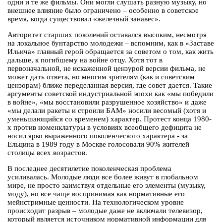
одни и те же фильмы. Они могли слушать разную музыку, но
внешнее влияние было ограничено – особенно в советское
время, когда существовал «железный занавес».
Авторитет старших поколений оставался высоким, несмотря
на локальное бунтарство молодежи – вспомним, как в «Заставе
Ильича» главный герой обращается за советом о том, как жить
дальше, к погибшему на войне отцу. Хотя тот в
первоначальной, не искаженной цензурой версии фильма, не
может дать ответа, но многим зрителям (как и советским
цензорам) ближе переделанная версия, где совет дается. Такие
аргументы советской индустриальной эпохи как «мы победили
в войне», «мы восстановили разрушенное хозяйство» и даже
«мы делали ракеты и строили БАМ» носили весомый (хотя и
уменьшающийся со временем) характер. Протест конца 1980-
х против номенклатуры в условиях всеобщего дефицита не
носил ярко выраженного поколенческого характера - за
Ельцина в 1989 году в Москве голосовали 90% жителей
столицы всех возрастов.
В последнее десятилетие поколенческая проблема
усиливалась. Молодые люди все более живут в глобальном
мире, не просто заимствуя отдельные его элементы (музыку,
моду), но все чаще воспринимая как нормативные его
мейнстримные ценности. На технологическом уровне
происходит разрыв – молодые даже не включали телевизор,
который является источником нормативной информации для