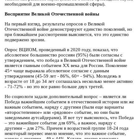
необходимой для военно-промышленной сферы).
Восприятие Великой Отечественной войны
На первый взгляд, результаты опросов о Великой
Отечественной войне демонстрируют единство поколений, но
при ближайшем рассмотрении выясняется, что это единство
подвержено эрозии.
Опрос ВЦИОМ, проведенный в 2020 году, показал, что
абсолютное большинство россиян (95%) были согласны с
утверждением, что победа в Великой Отечественной войне
является главным событием XX века для России. Поколение
45+ чаще выражала абсолютное согласие с данным
утверждением (45-59 лет - 86%, 60+ - 94%). Молодежь в
возрасте от 18 до 34 лет соглашалась несколько менее активно
- 71-72% - но это все равно больше двух третей.
Но социологи задали дополнительный вопрос – является ли
Победа важнейшим событием в отечественной истории или же
важным событием, наряду с другими (были еще варианты
«второстепенное» или «рядовое» событие, но они были
заведомыми аутсайдерами). И вот тут выяснилось, что Победа
– это важнейшее событие для 69%, а важное, наряду с
другими – для 27%. Причем в возрастной группе 18-24 года
некоторый перевес имело мнение, что это важное событие,
наряду с другими – 49 к 44%. Кстати, другие варианты