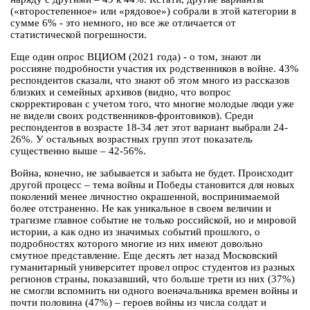
(«второстепенное» или «рядовое») собрали в этой категории в
сумме 6% - это немного, но все же отличается от
статистической погрешности.
Еще один опрос ВЦИОМ (2021 года) - о том, знают ли
россияне подробности участия их родственников в войне. 43%
респондентов сказали, что знают об этом много из рассказов
близких и семейных архивов (видно, что вопрос
скорректирован с учетом того, что многие молодые люди уже
не видели своих родственников-фронтовиков). Среди
респондентов в возрасте 18-34 лет этот вариант выбрали 24-
26%. У остальных возрастных групп этот показатель
существенно выше – 42-56%.
Война, конечно, не забывается и забыта не будет. Происходит
другой процесс – тема войны и Победы становится для новых
поколений менее личностно окрашенной, воспринимаемой
более отстраненно. Не как уникальное в своем величии и
трагизме главное событие не только российской, но и мировой
истории, а как одно из значимых событий прошлого, о
подробностях которого многие из них имеют довольно
смутное представление. Еще десять лет назад Московский
гуманитарный университет провел опрос студентов из разных
регионов страны, показавший, что больше трети из них (37%)
не смогли вспомнить ни одного военачальника времен войны и
почти половина (47%) – героев войны из числа солдат и