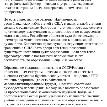
географический фактор – жители внутренних, «красных»
штатов настроены более консервативно, чем «синих»
прибрежных.
Но есть существенное отличие. Идентичность
республиканских избирателей в США в значительной степени
связана с религиозным фактором – это люди, которые смотрят
по телевизору выступления проповедников и по воскресеньям
ходят в церковь. Российское общество куда более секулярно,
несмотря на многочисленные апелляции к православной
духовности. Количество практикующих верующих невелико по
сравнению с США. Зато среди советских поколений
существует настоящий культ образования. Если советское
здравоохранение с ностальгией вспоминают за его
бесплатность, то образование – еще и за качество.
Образование традиционно связано в СССР/России с
общественным статусом – отсюда и известная советская
«цепочка страхов»: будешь плохо учиться – пойдешь в ПТУ –
станешь дворником (то есть займешься
малоквалифицированным трудом). Попытки советского
руководства перенацелить молодежь с высшего образования
на профессиональное заканчивались неудачей. Когда же в
постсоветской России резко увеличилось количество высших
учебных заведений и появилось платное образование, то число
студентов стало «зашкаливать» - родители всячески