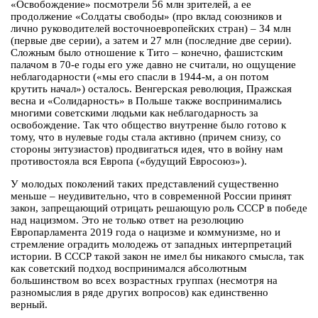
«Освобождение» посмотрели 56 млн зрителей, а ее
продолжение «Солдаты свободы» (про вклад союзников и
лично руководителей восточноевропейских стран) – 34 млн
(первые две серии), а затем и 27 млн (последние две серии).
Сложным было отношение к Тито – конечно, фашистским
палачом в 70-е годы его уже давно не считали, но ощущение
неблагодарности («мы его спасли в 1944-м, а он потом
крутить начал») осталось. Венгерская революция, Пражская
весна и «Солидарность» в Польше также воспринимались
многими советскими людьми как неблагодарность за
освобождение. Так что общество внутренне было готово к
тому, что в нулевые годы стала активно (причем снизу, со
стороны энтузиастов) продвигаться идея, что в войну нам
противостояла вся Европа («будущий Евросоюз»).
У молодых поколений таких представлений существенно
меньше – неудивительно, что в современной России принят
закон, запрещающий отрицать решающую роль СССР в победе
над нацизмом. Это не только ответ на резолюцию
Европарламента 2019 года о нацизме и коммунизме, но и
стремление оградить молодежь от западных интерпретаций
истории. В СССР такой закон не имел бы никакого смысла, так
как советский подход воспринимался абсолютным
большинством во всех возрастных группах (несмотря на
разномыслия в ряде других вопросов) как единственно
верный.