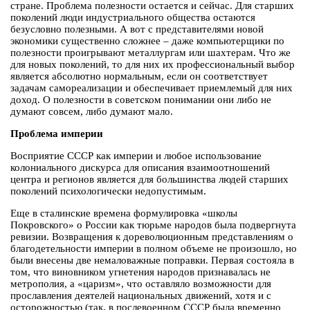
стране. Проблема полезности остается и сейчас. Для старших
поколений люди индустриального общества остаются
безусловно полезными. А вот с представителями новой
экономики существенно сложнее – даже компьютерщики по
полезности проигрывают металлургам или шахтерам. Что же
для новых поколений, то для них их профессиональный выбор
является абсолютно нормальным, если он соответствует
задачам самореализации и обеспечивает приемлемый для них
доход. О полезности в советском понимании они либо не
думают совсем, либо думают мало.
Проблема империи
Восприятие СССР как империи и любое использование
колониального дискурса для описания взаимоотношений
центра и регионов является для большинства людей старших
поколений психологически недопустимым.
Еще в сталинские времена формулировка «школы
Покровского» о России как тюрьме народов была подвергнута
ревизии. Возвращения к дореволюционным представлениям о
благодетельности империи в полном объеме не произошло, но
были внесены две немаловажные поправки. Первая состояла в
том, что виновником угнетения народов признавалась не
метрополия, а «царизм», что оставляло возможности для
прославления деятелей национальных движений, хотя и с
осторожностью (так, в послевоенном СССР была временно