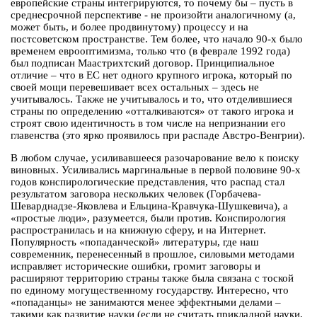
европейские страны интегрируются, то почему бы – пусть в
среднесрочной перспективе - не произойти аналогичному (а,
может быть, и более продвинутому) процессу и на
постсоветском пространстве. Тем более, что начало 90-х было
временем еврооптимизма, только что (в феврале 1992 года)
был подписан Маастрихтский договор. Принципиальное
отличие – что в ЕС нет одного крупного игрока, который по
своей мощи перевешивает всех остальных – здесь не
учитывалось. Также не учитывалось и то, что отделившиеся
страны по определению «отталкиваются» от такого игрока и
строят свою идентичность в том числе на непризнании его
главенства (это ярко проявилось при распаде Австро-Венгрии).
В любом случае, усиливавшееся разочарование вело к поиску
виновных. Усиливались маргинальные в первой половине 90-х
годов конспирологические представления, что распад стал
результатом заговора нескольких человек (Горбачева-
Шеварднадзе-Яковлева и Ельцина-Кравчука-Шушкевича), а
«простые люди», разумеется, были против. Конспирология
распространилась и на книжную сферу, и на Интернет.
Популярность «попаданческой» литературы, где наш
современник, перенесенный в прошлое, силовыми методами
исправляет исторические ошибки, громит заговоры и
расширяют территорию страны также была связана с тоской
по единому могущественному государству. Интересно, что
«попаданцы» не занимаются менее эффектными делами –
такими как развитие науки (если не считать прикладной науки,