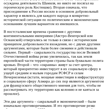
осуждена деятельность Шамиля, но никто не посягал на
героическую роль Костюшко). Вторая означала, что
присоединение к России носило в основном добровольный
характер и являлось для каждого народа в конкретно-
исторической ситуации по политическим и экономическим
основаниям лучшим вариантом из имевшихся.
В постсталинские времена сравнения с другими
континентальными империями (Австро-Венгерской или
Османской) отвергались не только в связи с историческим
принципом добровольности вхождения, но с двумя другими
аргументами, которые были более свежими и действовали
сильнее. Первый – сакральность государства после Великой
Отечественной войны резко увеличилась, так как земля
европейской части территории страны была буквально полита
кровью. Второй – что «окраины» живут за счет центра,
который приоритетно инвестирует в их социальную сферу в
ущерб средним и малым городам РСФСР и селам
Нечерноземья (кстати, мощные инвестиции в инфраструктуру
и социальную сферу Алжира до сих пор являются аргументом
для французского общественного мнения для того, чтобы не
рассматривать эту территорию как колонию и не каяться за
прошлое).
Эти два аргумента – сакральный и экономический – были
изначально противоречивыми. И это противоречие резко