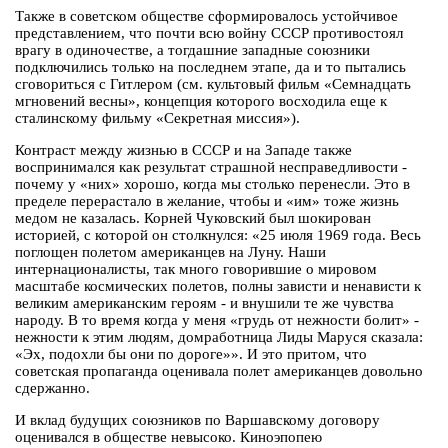
Также в советском обществе сформировалось устойчивое
представлением, что почти всю войну СССР противостоял
врагу в одиночестве, а тогдашние западные союзники
подключились только на последнем этапе, да и то пытались
сговориться с Гитлером (см. культовый фильм «Семнадцать
мгновений весны», концепция которого восходила еще к
сталинскому фильму «Секретная миссия»).
Контраст между жизнью в СССР и на Западе также
воспринимался как результат страшной несправедливости -
почему у «них» хорошо, когда мы столько перенесли. Это в
пределе перерастало в желание, чтобы и «им» тоже жизнь
медом не казалась. Корней Чуковский был шокирован
историей, с которой он столкнулся: «25 июля 1969 года. Весь
поглощен полетом американцев на Луну. Наши
интернационалисты, так много говорившие о мировом
масштабе космических полетов, полны зависти и ненависти к
великим американским героям - и внушили те же чувства
народу. В то время когда у меня «грудь от нежности болит» -
нежности к этим людям, домработница Лиды Маруся сказала:
«Эх, подохли бы они по дороге»». И это притом, что
советская пропаганда оценивала полет американцев довольно
сдержанно.
И вклад будущих союзников по Варшавскому договору
оценивался в обществе невысоко. Киноэпопею