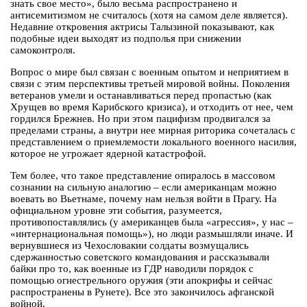
знать свое место», было весьма распространено и
антисемитизмом не считалось (хотя на самом деле является).
Недавние откровения актрисы Талызиной показывают, как
подобные идеи выходят из подполья при снижении
самоконтроля.
Вопрос о мире был связан с военным опытом и неприятием в
связи с этим перспективы третьей мировой войны. Поколения
ветеранов умели и останавливаться перед пропастью (как
Хрущев во время Карибского кризиса), и отходить от нее, чем
гордился Брежнев. Но при этом пацифизм продвигался за
пределами страны, а внутри нее мирная риторика сочеталась с
представлением о приемлемости локального военного насилия,
которое не угрожает ядерной катастрофой.
Тем более, что такое представление опиралось в массовом
сознании на сильную аналогию – если американцам можно
воевать во Вьетнаме, почему нам нельзя войти в Прагу. На
официальном уровне эти события, разумеется,
противопоставлялись (у американцев была «агрессия», у нас –
«интернациональная помощь»), но люди размышляли иначе. И
вернувшиеся из Чехословакии солдаты возмущались
сдержанностью советского командования и рассказывали
байки про то, как военные из ГДР наводили порядок с
помощью огнестрельного оружия (эти апокрифы и сейчас
распространены в Рунете). Все это закончилось афганской
войной.