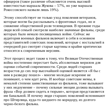
офицеров (такое различие объясняется очень высокой
известностью маршала Жукова – 57%, но уже маршала
Рокоссовского назвали лишь 19%).
Этому способствует не только уход поколения ветеранов,
которые могли бы рассказывать о фронтовых годах, но и
снижение общественной роли телевидения. В прежние годы
люди всей семьей смотрели наиболее значимые фильмы, среди
которых было немало посвященных войне. Сейчас же
аудитория военных фильмов включает в себя в основном
представителей советских поколений, которые с ностальгией в
очередной раз смотрят старые картины и крайне критически
относятся к современным версиям.
Этот процесс ведет также к тому, что Великая Отечественная
война постепенно перестает быть абсолютным мерилом для
оценки событий современности. Среди людей старших
возрастов до сих пор высочайшей оценкой является «Я бы с
ним в разведку пошел» - многие молодые искренне не
понимают, о чем идет речь. И вообще советские мемы, в
немалой степени заимствованные из фильмов, тоже вызывают
у них недоумение – почему сильные эмоции должна вызывать
фраза «Вор должен сидеть в тюрьме», которая представляется
им банальной. И почему люди старших поколений вспоминают
про Штирлица, куда-то шедшего по коридору, из долгого
черно-белого фильма.