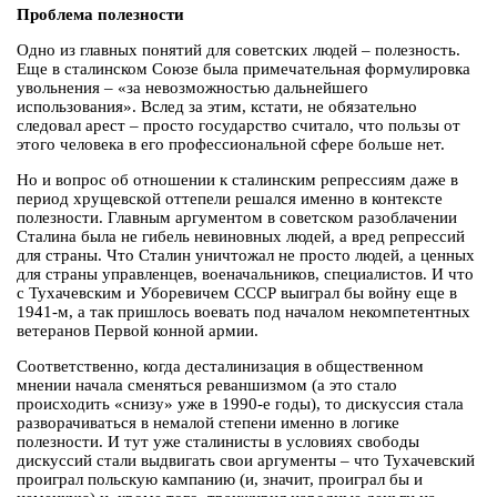
Проблема полезности
Одно из главных понятий для советских людей – полезность.
Еще в сталинском Союзе была примечательная формулировка
увольнения – «за невозможностью дальнейшего
использования». Вслед за этим, кстати, не обязательно
следовал арест – просто государство считало, что пользы от
этого человека в его профессиональной сфере больше нет.
Но и вопрос об отношении к сталинским репрессиям даже в
период хрущевской оттепели решался именно в контексте
полезности. Главным аргументом в советском разоблачении
Сталина была не гибель невиновных людей, а вред репрессий
для страны. Что Сталин уничтожал не просто людей, а ценных
для страны управленцев, военачальников, специалистов. И что
с Тухачевским и Уборевичем СССР выиграл бы войну еще в
1941-м, а так пришлось воевать под началом некомпетентных
ветеранов Первой конной армии.
Соответственно, когда десталинизация в общественном
мнении начала сменяться реваншизмом (а это стало
происходить «снизу» уже в 1990-е годы), то дискуссия стала
разворачиваться в немалой степени именно в логике
полезности. И тут уже сталинисты в условиях свободы
дискуссий стали выдвигать свои аргументы – что Тухачевский
проиграл польскую кампанию (и, значит, проиграл бы и