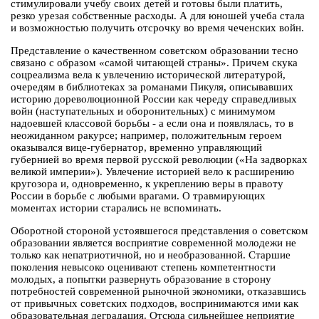
стимулировали учебу своих детей и готовы были платить,
резко урезая собственные расходы. А для юношей учеба стала
и возможностью получить отсрочку во время чеченских войн.
Представление о качественном советском образовании тесно
связано с образом «самой читающей страны». Причем скука
соцреализма вела к увлечению исторической литературой,
очередям в библиотеках за романами Пикуля, описывавших
историю дореволюционной России как череду справедливых
войн (наступательных и оборонительных) с минимумом
надоевшей классовой борьбы - а если она и появлялась, то в
неожиданном ракурсе; например, положительным героем
оказывался вице-губернатор, временно управляющий
губернией во время первой русской революции («На задворках
великой империи»). Увлечение историей вело к расширению
кругозора и, одновременно, к укреплению веры в правоту
России в борьбе с любыми врагами. О травмирующих
моментах истории старались не вспоминать.
Оборотной стороной устоявшегося представления о советском
образовании является восприятие современной молодежи не
только как непатриотичной, но и необразованной. Старшие
поколения невысоко оценивают степень компетентности
молодых, а попытки развернуть образование в сторону
потребностей современной рыночной экономики, отказавшись
от привычных советских подходов, воспринимаются ими как
образовательная деградация. Отсюда сильнейшее неприятие