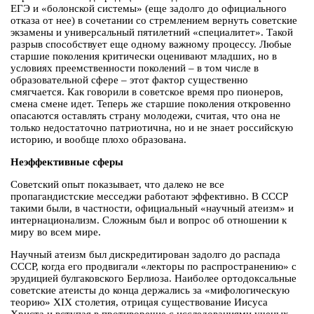
ЕГЭ и «болонской системы» (еще задолго до официального
отказа от нее) в сочетании со стремлением вернуть советские
экзамены и универсальный пятилетний «специалитет». Такой
разрыв способствует еще одному важному процессу. Любые
старшие поколения критически оценивают младших, но в
условиях преемственности поколений – в том числе в
образовательной сфере – этот фактор существенно
смягчается. Как говорили в советское время про пионеров,
смена смене идет. Теперь же старшие поколения откровенно
опасаются оставлять страну молодежи, считая, что она не
только недостаточно патриотична, но и не знает российскую
историю, и вообще плохо образована.
Неэффективные сферы
Советский опыт показывает, что далеко не все
пропагандистские месседжи работают эффективно. В СССР
такими были, в частности, официальный «научный атеизм» и
интернационализм. Сложным был и вопрос об отношении к
миру во всем мире.
Научный атеизм был дискредитирован задолго до распада
СССР, когда его продвигали «лекторы по распространению» с
эрудицией булгаковского Берлиоза. Наиболее ортодоксальные
советские атеисты до конца держались за «мифологическую
теорию» XIX столетия, отрицая существование Иисуса