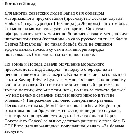
Война и Запад
Для многих советских людей Запад был образцом
материального преуспевания (пресловутые десятки сортов
колбасы) и культуры (от Шекспира до Леннона) – в этом была
его мощная мягкая сила уже в то время. Советские
официальные авторы усиленно боролись с таким мещанским
низкопоклонством (вспомним «а сало русское едят» из басни
Сергея Михалкова), но такая борьба была не слишком
эффективной, поскольку сами эти авторы нередко
пользовались благами западной цивилизации.
Но война и Победа давали ощущение морального
превосходства над Западом – в первую очередь, из-за
несопоставимого числа жертв. Когда много лет назад вышел
фильм Saving Private Ryan, то у многих советских по своему
воспитанию людей он вызвал эмоциональный протест - не
только потому, что «нас там нет», но и из-за сюжета фильма
(«у нас целыми семьями гибли и никто никого в тыл не
отзывал»). Напряжение сил было совершенно разным.
Несколько лет назад Мэл Гибсон снял Hacksaw Ridge - про
отказника по соображениям совести, пошедшего служить
санитаром и получившего медаль Почета (аналог Героя
Советского Союза) за вынос десятков раненых с поля боя. В
СССР это делали женщины, получавшие медаль «За боевые
заслуги».