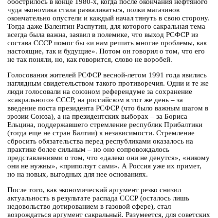
обострилось в конце 1980-х, когда после окончания нефтяного
чуда экономика стала разваливаться, полки магазинов
окончательно опустели и каждый начал тянуть в свою сторону.
Тогда даже Валентин Распутин, для которого сакральная тема
всегда была важна, заявил в полемике, что выход РСФСР из
состава СССР помог бы «и нам решить многие проблемы, как
настоящие, так и будущие». Потом он говорил о том, что его
не так поняли, но, как говорится, слово не воробей.
Голосования жителей РСФСР весной-летом 1991 года явились
наглядным свидетельством такого противоречия. Одни и те же
люди голосовали на союзном референдуме за сохранение
«сакрального» СССР, на российском в тот же день – за
введение поста президента РСФСР (что было важным шагом в
эрозии Союза), а на президентских выборах – за Бориса
Ельцина, поддержавшего стремление республик Прибалтики
(тогда еще не стран Балтии) к независимости. Стремление
сбросить обязательства перед республиками оказалось на
практике более сильным – но оно сопровождалось
представлениями о том, что «далеко они не денутся», «никому
они не нужны», «приползут сами». А Россия уже их примет,
но на новых, выгодных для нее основаниях.
После того, как экономический аргумент резко снизил
актуальность в результате распада СССР (осталось лишь
недовольство дотированием в газовой сфере), стал
возрождаться аргумент сакральный. Разумеется, для советских