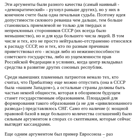
Эти аргументы были разного качества (самый наивный -
«демократический» - рухнул раньше других), но у них в
конечном счете была одна печальная судьба. Поэтому идея
допустимости силового реванша чем дальше, тем больше
становилась приемлемой не только для твердых и
непреклонных сторонников СССР (их всегда было
меньшинство), но и для куда большего числа людей. В том
числе и тех, кто не просто нейтрально-отстраненно относился
к распаду СССР, но и тех, кто по разным причинам
приветствовал его - исходя либо из нежизнеспособности
советского государства, либо из ущемленности прав
Российской Федерации в условиях, когда центр вкладывал
средства в развитие других союзных республик.
Среди нынешних пламенных патриотов немало тех, кто
считал, что Прибалтику еще можно отпустить (она в СССР
была «нашим Западом»), а остальные страны должны быть
частью некоей общности, которая в обозримом будущем
станет государственным образованием. Площадкой для
формирования такого образования (а не для «цивилизованного
развода») представлялось СНГ. Само его наличие (с мощной
правовой базой в виде большого количества соглашений) было
сильным аргументом в спорах со скептиками, которые сейчас
выглядят кассандрами.
Еще одним аргументом был пример Евросоюза – раз