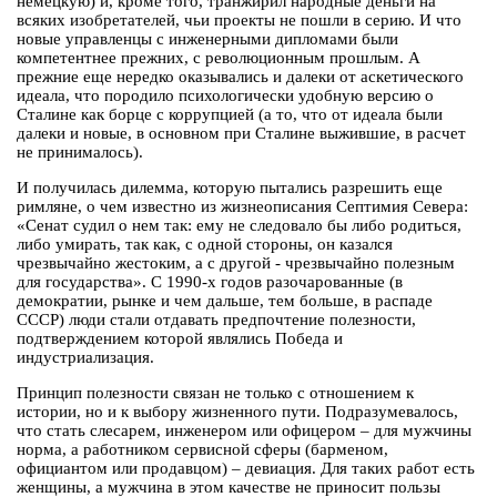
немецкую) и, кроме того, транжирил народные деньги на
всяких изобретателей, чьи проекты не пошли в серию. И что
новые управленцы с инженерными дипломами были
компетентнее прежних, с революционным прошлым. А
прежние еще нередко оказывались и далеки от аскетического
идеала, что породило психологически удобную версию о
Сталине как борце с коррупцией (а то, что от идеала были
далеки и новые, в основном при Сталине выжившие, в расчет
не принималось).
И получилась дилемма, которую пытались разрешить еще
римляне, о чем известно из жизнеописания Септимия Севера:
«Сенат судил о нем так: ему не следовало бы либо родиться,
либо умирать, так как, с одной стороны, он казался
чрезвычайно жестоким, а с другой - чрезвычайно полезным
для государства». С 1990-х годов разочарованные (в
демократии, рынке и чем дальше, тем больше, в распаде
СССР) люди стали отдавать предпочтение полезности,
подтверждением которой являлись Победа и
индустриализация.
Принцип полезности связан не только с отношением к
истории, но и к выбору жизненного пути. Подразумевалось,
что стать слесарем, инженером или офицером – для мужчины
норма, а работником сервисной сферы (барменом,
официантом или продавцом) – девиация. Для таких работ есть
женщины, а мужчина в этом качестве не приносит пользы