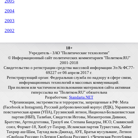
2005
2004
2003
2002
18+
Учредитель - ЗАО "Политические технологии"
© Информационный сайт политических комментариев "Политком.RU"
2001-2018
Свидетельство о регистрации средства массовой информации Эл № ФС77-
69227 от 06 апреля 2017 г.
Регистрирующий орган: Федеральная служба по надзору в сфере связи,
информационных технологий и массовых коммуникаций.
При полном или частичном использовании материалов сайта активная
гиперссылка на "Политком.RU" обязательна
Разработчик:
Standarta.NET
*Организации, экстремисты и террористы, запрещенные в РФ: Meta
(Facebook и Instagram), Русский добровольческий корпус (РДК), Украинская
повстанческая армия (УПА), Грузинский легион, Национал-Большевистская
партия (НБП), Талибан, Свидетели Иеговы, Мизантропик Дивижн,
Братство, Артподготовка, Тризуб им. Степана Бандеры, НСО, Славянский
союз, Формат-18, Хизб ут-Тахрир, Исламская партия Туркестана, Хайят
Тахрир аш-Шам, Таухид валь-Джихад, АУЕ, Братья мусульмане, Легион
«Свобода России» («Легион Свобода России»), «Чеченская Республика