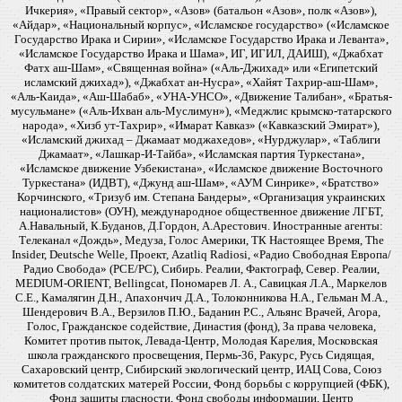
Ичкерия», «Правый сектор», «Азов» (батальон «Азов», полк «Азов»),
«Айдар», «Национальный корпус», «Исламское государство» («Исламское
Государство Ирака и Сирии», «Исламское Государство Ирака и Леванта»,
«Исламское Государство Ирака и Шама», ИГ, ИГИЛ, ДАИШ), «Джабхат
Фатх аш-Шам», «Священная война» («Аль-Джихад» или «Египетский
исламский джихад»), «Джабхат ан-Нусра», «Хайят Тахрир-аш-Шам»,
«Аль-Каида», «Аш-Шабаб», «УНА-УНСО», «Движение Талибан», «Братья-
мусульмане» («Аль-Ихван аль-Муслимун»), «Меджлис крымско-татарского
народа», «Хизб ут-Тахрир», «Имарат Кавказ» («Кавказский Эмират»),
«Исламский джихад – Джамаат моджахедов», «Нурджулар», «Таблиги
Джамаат», «Лашкар-И-Тайба», «Исламская партия Туркестана»,
«Исламское движение Узбекистана», «Исламское движение Восточного
Туркестана» (ИДВТ), «Джунд аш-Шам», «АУМ Синрике», «Братство»
Корчинского, «Тризуб им. Степана Бандеры», «Организация украинских
националистов» (ОУН), международное общественное движение ЛГБТ,
А.Навальный, К.Буданов, Д.Гордон, А.Арестович. Иностранные агенты:
Телеканал «Дождь», Медуза, Голос Америки, ТК Настоящее Время, The
Insider, Deutsche Welle, Проект, Azatliq Radiosi, «Радио Свободная Европа/
Радио Свобода» (PCE/PC), Сибирь. Реалии, Фактограф, Север. Реалии,
MEDIUM-ORIENT, Bellingcat, Пономарев Л. А., Савицкая Л.А., Маркелов
С.Е., Камалягин Д.Н., Апахончич Д.А., Толоконникова Н.А., Гельман М.А.,
Шендерович В.А., Верзилов П.Ю., Баданин Р.С., Альянс Врачей, Агора,
Голос, Гражданское содействие, Династия (фонд), За права человека,
Комитет против пыток, Левада-Центр, Молодая Карелия, Московская
школа гражданского просвещения, Пермь-36, Ракурс, Русь Сидящая,
Сахаровский центр, Сибирский экологический центр, ИАЦ Сова, Союз
комитетов солдатских матерей России, Фонд борьбы с коррупцией (ФБК),
Фонд защиты гласности, Фонд свободы информации, Центр