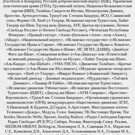
(Facebook и Instagram), Русский добровольческий корпус (РДК), Украинская
повстанческая армия (УПА), Грузинский легион, Национал-Большевистская
партия (НБП), Талибан, Свидетели Иеговы, Мизантропик Дивижн,
Братство, Артподготовка, Тризуб им. Степана Бандеры, НСО, Славянский
союз, Формат-18, Хизб ут-Тахрир, Исламская партия Туркестана, Хайят
Тахрир аш-Шам, Таухид валь-Джихад, АУЕ, Братья мусульмане, Легион
«Свобода России» («Легион Свобода России»), «Чеченская Республика
Ичкерия», «Правый сектор», «Азов» (батальон «Азов», полк «Азов»),
«Айдар», «Национальный корпус», «Исламское государство» («Исламское
Государство Ирака и Сирии», «Исламское Государство Ирака и Леванта»,
«Исламское Государство Ирака и Шама», ИГ, ИГИЛ, ДАИШ), «Джабхат
Фатх аш-Шам», «Священная война» («Аль-Джихад» или «Египетский
исламский джихад»), «Джабхат ан-Нусра», «Хайят Тахрир-аш-Шам»,
«Аль-Каида», «Аш-Шабаб», «УНА-УНСО», «Движение Талибан», «Братья-
мусульмане» («Аль-Ихван аль-Муслимун»), «Меджлис крымско-татарского
народа», «Хизб ут-Тахрир», «Имарат Кавказ» («Кавказский Эмират»),
«Исламский джихад – Джамаат моджахедов», «Нурджулар», «Таблиги
Джамаат», «Лашкар-И-Тайба», «Исламская партия Туркестана»,
«Исламское движение Узбекистана», «Исламское движение Восточного
Туркестана» (ИДВТ), «Джунд аш-Шам», «АУМ Синрике», «Братство»
Корчинского, «Тризуб им. Степана Бандеры», «Организация украинских
националистов» (ОУН), международное общественное движение ЛГБТ,
А.Навальный, К.Буданов, Д.Гордон, А.Арестович. Иностранные агенты:
Телеканал «Дождь», Медуза, Голос Америки, ТК Настоящее Время, The
Insider, Deutsche Welle, Проект, Azatliq Radiosi, «Радио Свободная Европа/
Радио Свобода» (PCE/PC), Сибирь. Реалии, Фактограф, Север. Реалии,
MEDIUM-ORIENT, Bellingcat, Пономарев Л. А., Савицкая Л.А., Маркелов
С.Е., Камалягин Д.Н., Апахончич Д.А., Толоконникова Н.А., Гельман М.А.,