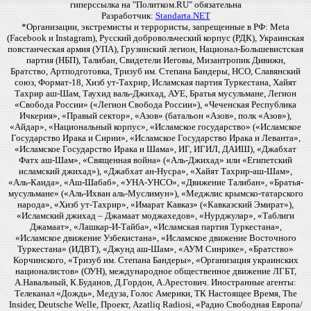
гиперссылка на "Политком.RU" обязательна
Разработчик:
Standarta.NET
*Организации, экстремисты и террористы, запрещенные в РФ: Meta
(Facebook и Instagram), Русский добровольческий корпус (РДК), Украинская
повстанческая армия (УПА), Грузинский легион, Национал-Большевистская
партия (НБП), Талибан, Свидетели Иеговы, Мизантропик Дивижн,
Братство, Артподготовка, Тризуб им. Степана Бандеры, НСО, Славянский
союз, Формат-18, Хизб ут-Тахрир, Исламская партия Туркестана, Хайят
Тахрир аш-Шам, Таухид валь-Джихад, АУЕ, Братья мусульмане, Легион
«Свобода России» («Легион Свобода России»), «Чеченская Республика
Ичкерия», «Правый сектор», «Азов» (батальон «Азов», полк «Азов»),
«Айдар», «Национальный корпус», «Исламское государство» («Исламское
Государство Ирака и Сирии», «Исламское Государство Ирака и Леванта»,
«Исламское Государство Ирака и Шама», ИГ, ИГИЛ, ДАИШ), «Джабхат
Фатх аш-Шам», «Священная война» («Аль-Джихад» или «Египетский
исламский джихад»), «Джабхат ан-Нусра», «Хайят Тахрир-аш-Шам»,
«Аль-Каида», «Аш-Шабаб», «УНА-УНСО», «Движение Талибан», «Братья-
мусульмане» («Аль-Ихван аль-Муслимун»), «Меджлис крымско-татарского
народа», «Хизб ут-Тахрир», «Имарат Кавказ» («Кавказский Эмират»),
«Исламский джихад – Джамаат моджахедов», «Нурджулар», «Таблиги
Джамаат», «Лашкар-И-Тайба», «Исламская партия Туркестана»,
«Исламское движение Узбекистана», «Исламское движение Восточного
Туркестана» (ИДВТ), «Джунд аш-Шам», «АУМ Синрике», «Братство»
Корчинского, «Тризуб им. Степана Бандеры», «Организация украинских
националистов» (ОУН), международное общественное движение ЛГБТ,
А.Навальный, К.Буданов, Д.Гордон, А.Арестович. Иностранные агенты:
Телеканал «Дождь», Медуза, Голос Америки, ТК Настоящее Время, The
Insider, Deutsche Welle, Проект, Azatliq Radiosi, «Радио Свободная Европа/