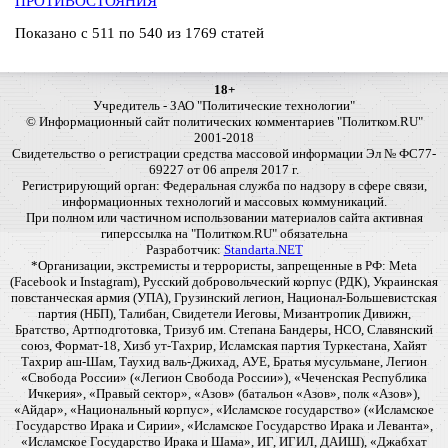
ПРОТИВОСТОЯНИЯ
Показано с 511 по 540 из 1769 статей
18+
Учредитель - ЗАО "Политические технологии"
© Информационный сайт политических комментариев "Политком.RU"
2001-2018
Свидетельство о регистрации средства массовой информации Эл № ФС77-
69227 от 06 апреля 2017 г.
Регистрирующий орган: Федеральная служба по надзору в сфере связи,
информационных технологий и массовых коммуникаций.
При полном или частичном использовании материалов сайта активная
гиперссылка на "Политком.RU" обязательна
Разработчик:
Standarta.NET
*Организации, экстремисты и террористы, запрещенные в РФ: Meta
(Facebook и Instagram), Русский добровольческий корпус (РДК), Украинская
повстанческая армия (УПА), Грузинский легион, Национал-Большевистская
партия (НБП), Талибан, Свидетели Иеговы, Мизантропик Дивижн,
Братство, Артподготовка, Тризуб им. Степана Бандеры, НСО, Славянский
союз, Формат-18, Хизб ут-Тахрир, Исламская партия Туркестана, Хайят
Тахрир аш-Шам, Таухид валь-Джихад, АУЕ, Братья мусульмане, Легион
«Свобода России» («Легион Свобода России»), «Чеченская Республика
Ичкерия», «Правый сектор», «Азов» (батальон «Азов», полк «Азов»),
«Айдар», «Национальный корпус», «Исламское государство» («Исламское
Государство Ирака и Сирии», «Исламское Государство Ирака и Леванта»,
«Исламское Государство Ирака и Шама», ИГ, ИГИЛ, ДАИШ), «Джабхат