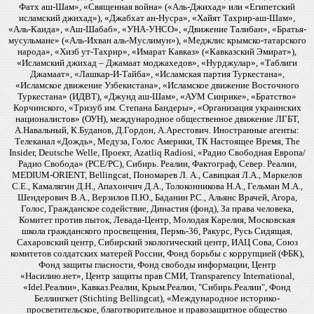
Фатх аш-Шам», «Священная война» («Аль-Джихад» или «Египетский
исламский джихад»), «Джабхат ан-Нусра», «Хайят Тахрир-аш-Шам»,
«Аль-Каида», «Аш-Шабаб», «УНА-УНСО», «Движение Талибан», «Братья-
мусульмане» («Аль-Ихван аль-Муслимун»), «Меджлис крымско-татарского
народа», «Хизб ут-Тахрир», «Имарат Кавказ» («Кавказский Эмират»),
«Исламский джихад – Джамаат моджахедов», «Нурджулар», «Таблиги
Джамаат», «Лашкар-И-Тайба», «Исламская партия Туркестана»,
«Исламское движение Узбекистана», «Исламское движение Восточного
Туркестана» (ИДВТ), «Джунд аш-Шам», «АУМ Синрике», «Братство»
Корчинского, «Тризуб им. Степана Бандеры», «Организация украинских
националистов» (ОУН), международное общественное движение ЛГБТ,
А.Навальный, К.Буданов, Д.Гордон, А.Арестович. Иностранные агенты:
Телеканал «Дождь», Медуза, Голос Америки, ТК Настоящее Время, The
Insider, Deutsche Welle, Проект, Azatliq Radiosi, «Радио Свободная Европа/
Радио Свобода» (PCE/PC), Сибирь. Реалии, Фактограф, Север. Реалии,
MEDIUM-ORIENT, Bellingcat, Пономарев Л. А., Савицкая Л.А., Маркелов
С.Е., Камалягин Д.Н., Апахончич Д.А., Толоконникова Н.А., Гельман М.А.,
Шендерович В.А., Верзилов П.Ю., Баданин Р.С., Альянс Врачей, Агора,
Голос, Гражданское содействие, Династия (фонд), За права человека,
Комитет против пыток, Левада-Центр, Молодая Карелия, Московская
школа гражданского просвещения, Пермь-36, Ракурс, Русь Сидящая,
Сахаровский центр, Сибирский экологический центр, ИАЦ Сова, Союз
комитетов солдатских матерей России, Фонд борьбы с коррупцией (ФБК),
Фонд защиты гласности, Фонд свободы информации, Центр
«Насилию.нет», Центр защиты прав СМИ, Transparency International,
«Idel.Реалии», Кавказ.Реалии, Крым.Реалии, "Сибирь.Реалии", Фонд
Беллингкет (Stichting Bellingcat), «Международное историко-
просветительское, благотворительное и правозащитное общество