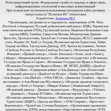
Регистрирующий орган: Федеральная служба по надзору в сфере связи,
информационных технологий и массовых коммуникаций.
При полном или частичном использовании материалов сайта активная
гиперссылка на "Политком.RU" обязательна
Разработчик:
Standarta.NET
*Организации, экстремисты и террористы, запрещенные в РФ: Meta
(Facebook и Instagram), Русский добровольческий корпус (РДК), Украинская
повстанческая армия (УПА), Грузинский легион, Национал-Большевистская
партия (НБП), Талибан, Свидетели Иеговы, Мизантропик Дивижн,
Братство, Артподготовка, Тризуб им. Степана Бандеры, НСО, Славянский
союз, Формат-18, Хизб ут-Тахрир, Исламская партия Туркестана, Хайят
Тахрир аш-Шам, Таухид валь-Джихад, АУЕ, Братья мусульмане, Легион
«Свобода России» («Легион Свобода России»), «Чеченская Республика
Ичкерия», «Правый сектор», «Азов» (батальон «Азов», полк «Азов»),
«Айдар», «Национальный корпус», «Исламское государство» («Исламское
Государство Ирака и Сирии», «Исламское Государство Ирака и Леванта»,
«Исламское Государство Ирака и Шама», ИГ, ИГИЛ, ДАИШ), «Джабхат
Фатх аш-Шам», «Священная война» («Аль-Джихад» или «Египетский
исламский джихад»), «Джабхат ан-Нусра», «Хайят Тахрир-аш-Шам»,
«Аль-Каида», «Аш-Шабаб», «УНА-УНСО», «Движение Талибан», «Братья-
мусульмане» («Аль-Ихван аль-Муслимун»), «Меджлис крымско-татарского
народа», «Хизб ут-Тахрир», «Имарат Кавказ» («Кавказский Эмират»),
«Исламский джихад – Джамаат моджахедов», «Нурджулар», «Таблиги
Джамаат», «Лашкар-И-Тайба», «Исламская партия Туркестана»,
«Исламское движение Узбекистана», «Исламское движение Восточного
Туркестана» (ИДВТ), «Джунд аш-Шам», «АУМ Синрике», «Братство»
Корчинского, «Тризуб им. Степана Бандеры», «Организация украинских
националистов» (ОУН), международное общественное движение ЛГБТ,