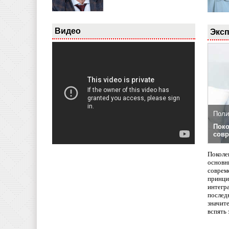
Видео
Эксп
Поли
Поко
совр
Поколе
основн
совреме
принци
интегр
послед
значит
вспять 