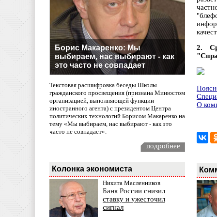
частн
"блеф
инфор
качес
Борис Макаренко: Мы
2. С
"Спра
выбираем, нас выбирают - как
это часто не совпадает
Текстовая расшифровка беседы Школы
Поясн
гражданского просвещения (признана Минюстом
Специ
организацией, выполняющей функции
О ком
иностранного агента) с президентом Центра
политических технологий Борисом Макаренко на
тему «Мы выбираем, нас выбирают - как это
часто не совпадает».
подробнее
Колонка экономиста
Ком
Никита Масленников
Банк России снизил
ставку и ужесточил
сигнал