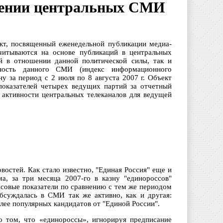
щении центральных СМИ
кт, посвященный еженедельной публикации медиа-
считываются на основе публикаций в центральных
й в отношении данной политической силы, так и
ность данного СМИ (индекс информационного
 за период с 2 июля по 8 августа 2007 г. Объект
показателей четырех ведущих партий за отчетный
 активности центральных телеканалов для ведущей
остей. Как стало известно, "Единая Россия" еще и
а, за три месяца 2007-го в казну "единороссов"
совые показатели по сравнению с тем же периодом
бсуждалась в СМИ так же активно, как и другая:
лее популярных кандидатов от "Единой России".
о том, что «единороссы», игнорируя предписание