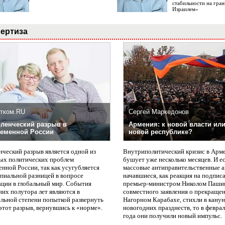
стабильности на гран
Израилем»
ертиза
тком.RU
Сергей Маркедонов
ленческий разрыв в
Армения: к новой власти или
еменной России
новой республике?
нческий разрыв является одной из
Внутриполитический кризис в Арм
ых политических проблем
бушует уже несколько месяцев. И е
нной России, так как усугубляется
массовые антиправительственные а
пиальной разницей в вопросе
начавшиеся, как реакция на подпис
ации в глобальный мир. События
премьер-министром Николом Паши
них полутора лет являются в
совместного заявления о прекращен
ельной степени попыткой развернуть
Нагорном Карабахе, стихли в канун
этот разрыв, вернувшись к «норме».
новогодних празднеств, то в февра
года они получили новый импульс.