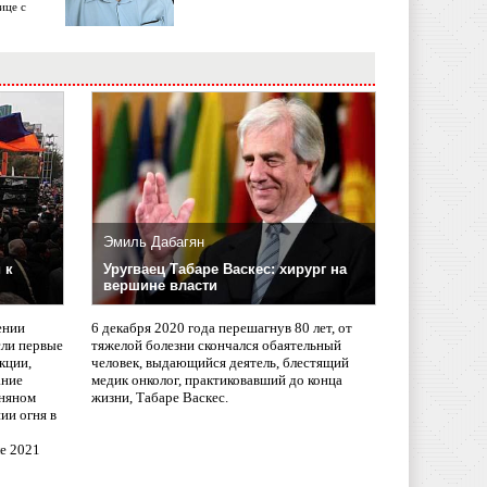
ице с
Эмиль Дабагян
 к
Уругваец Табаре Васкес: хирург на
вершине власти
ении
6 декабря 2020 года перешагнув 80 лет, от
сли первые
тяжелой болезни скончался обаятельный
кции,
человек, выдающийся деятель, блестящий
ание
медик онколог, практиковавший до конца
няном
жизни, Табаре Васкес.
ии огня в
ле 2021