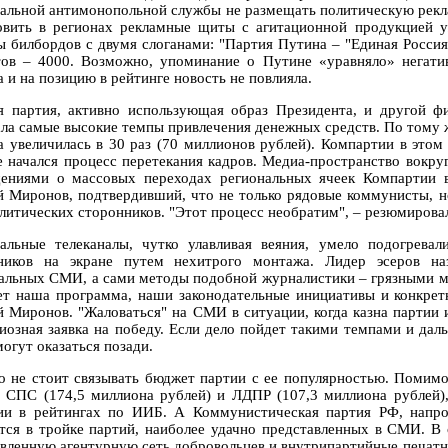
альной антимонопольной службы не размещать политическую рекл
овить в регионах рекламные щиты с агитационной продукцией у
ы билбордов с двумя слоганами: "Партия Путина – "Единая Росси
тов – 4000. Возможно, упоминание о Путине «уравняло» негат
 и на позицию в рейтинге новость не повлияла.
я партия, активно использующая образ Президента, и другой ф
ала самые высокие темпы привлечения денежных средств. По тому 
а увеличилась в 30 раз (70 миллионов рублей). Компартии в этом 
е начался процесс перетекания кадров. Медиа-пространство вокр
ениями о массовых переходах региональных ячеек Компартии в
й Миронов, подтвердивший, что не только рядовые коммунисты, н
олитических сторонников. "Этот процесс необратим", – резюмировал
альные телеканалы, чутко улавливая веяния, умело подогрева
ников на экране путем нехитрого монтажа. Лидер эсеров на
альных СМИ, а сами методы подобной журналистики – грязными м
ет наша программа, наши законодательные инициативы и конкретн
й Миронов. "Жаловаться" на СМИ в ситуации, когда казна партии 
иозная заявка на победу. Если дело пойдет такими темпами и дал
огут оказаться позади.
о не стоит связывать бюджет партии с ее популярностью. Помимо
 СПС (174,5 миллиона рублей) и ЛДПР (107,3 миллиона рублей
ии в рейтингах по ИИБ. А Коммунистическая партия РФ, напро
тся в тройке партий, наиболее удачно представленных в СМИ. В
твленную агентурную сеть добровольцев и внутрипартийные печатн