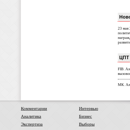
Нов
23 мая
полити
награж
развит
ЦПТ 
FIB. А
вызово
МК. Ал
Комментарии
Интервью
Аналитика
Бизнес
Экспертиза
Выборы