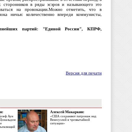
их сторонников в ряды эсэров и называющего это
аваться на провокации.Можно отметить, что в
ка ничья: количественно впереди коммунисты,
упнейших партий: "Единой России", КПРФ,
Версия для печати
н:
Алексей Макаркин:
Жозеф Аун
«США сохраняют патронаж над
с Дональдом
Венесуэлой в чрезвычайной
ме
ситуации»
объемлющий