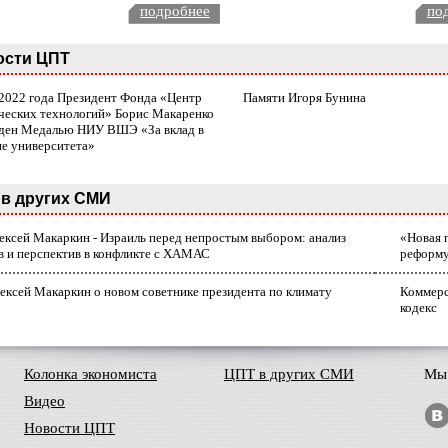
подробнее
по
ости ЦПТ
 2022 года Президент Фонда «Центр
Памяти Игоря Бунина
ческих технологий» Борис Макаренко
ден Медалью НИУ ВШЭ «За вклад в
ие университета»
в других СМИ
лексей Макаркин - Израиль перед непростым выбором: анализ
«Новая 
в и перспектив в конфликте с ХАМАС
реформ
ексей Макаркин о новом советнике президента по климату
Коммерс
кодекс
Колонка экономиста
ЦПТ в других СМИ
Мы 
Видео
Новости ЦПТ