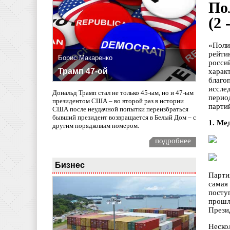
По
(2 
«Поли
рейти
Борис Макаренко
росси
Трамп 47-ой
хара
благо
иссле
Дональд Трамп стал не только 45-ым, но и 47-ым
перио
президентом США – во второй раз в истории
парти
США после неудачной попытки переизбраться
бывший президент возвращается в Белый Дом – с
1. Ме
другим порядковым номером.
подробнее
Бизнес
Парти
самая
посту
прошл
Прези
Неско