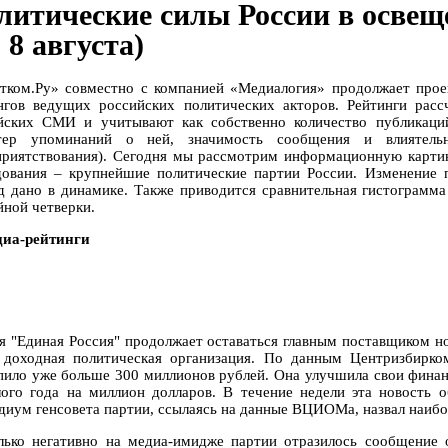
литические силы России в осве
- 8 августа)
тком.Ру» совместно с компанией «Медиалогия» продолжает прое
нгов ведущих российских политических акторов. Рейтинги рас
йских СМИ и учитывают как собственно количество публикаци
ктер упоминаний о ней, значимость сообщения и влиятель
приятствования). Сегодня мы рассмотрим информационную картину
дования – крупнейшие политические партии России. Изменение 
д дано в динамике. Также приводится сравнительная гистограмма
йной четверки.
диа-рейтинги
я "Единая Россия" продолжает оставаться главным поставщиком нов
 доходная политическая организация. По данным Центризбирком
пило уже больше 300 миллионов рублей. Она улучшила свои финан
ого года на миллион долларов. В течение недели эта новость о
диум генсовета партии, ссылаясь на данные ВЦИОМа, назвал наибо
лько негативно на медиа-имидже партии отразилось сообщение 