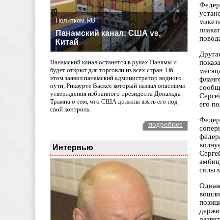
Федер
устан
Политком.RU
макет
плака
Панамский канал: США vs.
повода
Китай
Друга
показ
Панамский канал останется в руках Панамы и
будет открыт для торговли из всех стран. Об
месяц
этом заявил панамский администратор водного
фланг
пути, Рикаурте Васкес который назвал опасными
сообщ
утверждения избранного президента Дональда
Серге
Трампа о том, что США должны взять его под
его п
свой контроль.
Федер
подробнее
сопер
федер
волну
Интервью
Серге
амбиц
силы м
Однак
вошли
позиц
держи
разве