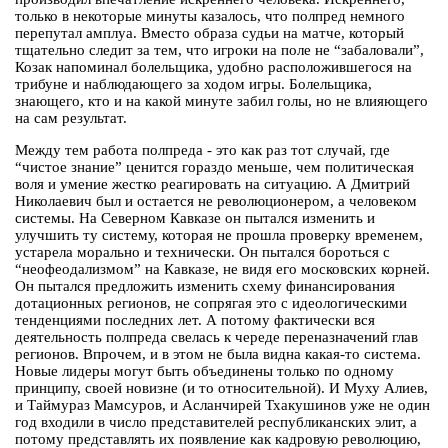
только в некоторые минуты казалось, что полпред немного
перепутал амплуа. Вместо образа судьи на матче, который
тщательно следит за тем, что игроки на поле не “забаловали”,
Козак напоминал болельщика, удобно расположившегося на
трибуне и наблюдающего за ходом игры. Болельщика,
знающего, кто и на какой минуте забил голы, но не влияющего
на сам результат.
Между тем работа полпреда - это как раз тот случай, где
“чистое знание” ценится гораздо меньше, чем политическая
воля и умение жестко реагировать на ситуацию. А Дмитрий
Николаевич был и остается не революционером, а человеком
системы. На Северном Кавказе он пытался изменить и
улучшить ту систему, которая не прошла проверку временем,
устарела морально и технически. Он пытался бороться с
“неофеодализмом” на Кавказе, не видя его московских корней.
Он пытался предложить изменить схему финансирования
дотационных регионов, не сопрягая это с идеологическими
тенденциями последних лет. А потому фактически вся
деятельность полпреда свелась к череде переназначений глав
регионов. Впрочем, и в этом не была видна какая-то система.
Новые лидеры могут быть объединены только по одному
принципу, своей новизне (и то относительной). И Муху Алиев,
и Таймураз Мамсуров, и Асланчирей Тхакушинов уже не один
год входили в число представителей республиканских элит, а
потому представлять их появление как кадровую революцию,