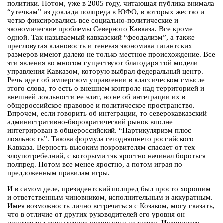
политики. Потом, уже в 2005 году, читающая публика внимала
“утечкам” из доклада полпреда в ЮФО, в которых жестко и
четко фиксировались все социально-политические и
экономические проблемы Северного Кавказа. Все кроме
одной. Так называемый кавказский “феодализм”, а также
пресловутая клановость и теневая экономика гигантских
размеров имеют далеко не только местное происхождение. Все
эти явления во многом существуют благодаря той модели
управления Кавказом, которую выбрал федеральный центр.
Речь идет об имперском управлении в классическом смысле
этого слова, то есть о внешнем контроле над территорией и
внешней лояльности ее элит, но не об интеграции их в
общероссийское правовое и политическое пространство.
Впрочем, если говорить об интеграции, то северокавказский
административно-бюрократический рынок вполне
интегрирован в общероссийский. “Партикуляризм плюс
лояльность”. Такова формула сегодняшнего российского
Кавказа. Верность высоким покровителям спасает от тех
злоупотребелний, с которыми так яростно начинал бороться
полпред. Потом все менее яростно, а потом играя по
предложенным правилам игры.
И в самом деле, президентский полпред был просто хорошим
и ответственным чиновником, исполнительным и аккуратным.
Имея возможность лично встречаться с Козаком, могу сказать,
что в отличие от других руководителей его уровня он
производил впечатление искреннего человека. Искреннего,