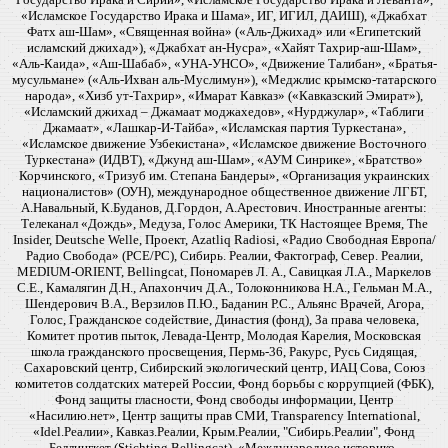
«Исламское Государство Ирака и Шама», ИГ, ИГИЛ, ДАИШ), «Джабхат
Фатх аш-Шам», «Священная война» («Аль-Джихад» или «Египетский
исламский джихад»), «Джабхат ан-Нусра», «Хайят Тахрир-аш-Шам»,
«Аль-Каида», «Аш-Шабаб», «УНА-УНСО», «Движение Талибан», «Братья-
мусульмане» («Аль-Ихван аль-Муслимун»), «Меджлис крымско-татарского
народа», «Хизб ут-Тахрир», «Имарат Кавказ» («Кавказский Эмират»),
«Исламский джихад – Джамаат моджахедов», «Нурджулар», «Таблиги
Джамаат», «Лашкар-И-Тайба», «Исламская партия Туркестана»,
«Исламское движение Узбекистана», «Исламское движение Восточного
Туркестана» (ИДВТ), «Джунд аш-Шам», «АУМ Синрике», «Братство»
Корчинского, «Тризуб им. Степана Бандеры», «Организация украинских
националистов» (ОУН), международное общественное движение ЛГБТ,
А.Навальный, К.Буданов, Д.Гордон, А.Арестович. Иностранные агенты:
Телеканал «Дождь», Медуза, Голос Америки, ТК Настоящее Время, The
Insider, Deutsche Welle, Проект, Azatliq Radiosi, «Радио Свободная Европа/
Радио Свобода» (PCE/PC), Сибирь. Реалии, Фактограф, Север. Реалии,
MEDIUM-ORIENT, Bellingcat, Пономарев Л. А., Савицкая Л.А., Маркелов
С.Е., Камалягин Д.Н., Апахончич Д.А., Толоконникова Н.А., Гельман М.А.,
Шендерович В.А., Верзилов П.Ю., Баданин Р.С., Альянс Врачей, Агора,
Голос, Гражданское содействие, Династия (фонд), За права человека,
Комитет против пыток, Левада-Центр, Молодая Карелия, Московская
школа гражданского просвещения, Пермь-36, Ракурс, Русь Сидящая,
Сахаровский центр, Сибирский экологический центр, ИАЦ Сова, Союз
комитетов солдатских матерей России, Фонд борьбы с коррупцией (ФБК),
Фонд защиты гласности, Фонд свободы информации, Центр
«Насилию.нет», Центр защиты прав СМИ, Transparency International,
«Idel.Реалии», Кавказ.Реалии, Крым.Реалии, "Сибирь.Реалии", Фонд
Беллингкет (Stichting Bellingcat), «Международное историко-