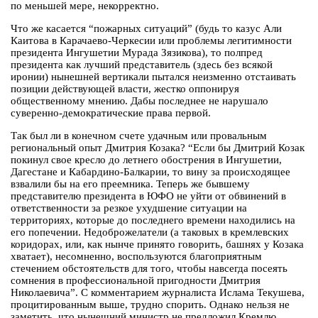
по меньшей мере, некорректно.
Что же касается “пожарных ситуаций” (будь то казус Али
Каитова в Карачаево-Черкесии или проблемы легитимности
президента Ингушетии Мурада Зязикова), то полпред
президента как лучший представитель (здесь без всякой
иронии) нынешней вертикали пытался неизменно отстаивать
позиции действующей власти, жестко оппонируя
общественному мнению. Дабы последнее не нарушало
суверенно-демократические права первой.
Так был ли в конечном счете удачным или провальным
региональный опыт Дмитрия Козака? “Если бы Дмитрий Козак
покинул свое кресло до летнего обострения в Ингушетии,
Дагестане и Кабардино-Балкарии, то вину за происходящее
взвалили бы на его преемника. Теперь же бывшему
представителю президента в ЮФО не уйти от обвинений в
ответственности за резкое ухудшение ситуации на
территориях, которые до последнего времени находились на
его попечении. Недоброжелатели (а таковых в кремлевских
коридорах, или, как нынче принято говорить, башнях у Козака
хватает), несомненно, воспользуются благоприятным
стечением обстоятельств для того, чтобы навсегда посеять
сомнения в профессиональной пригодности Дмитрия
Николаевича”. С комментарием журналиста Ислама Текушева,
процитированным выше, трудно спорить. Однако нельзя не
заметить, что нынешний министр не предложил Кремлю