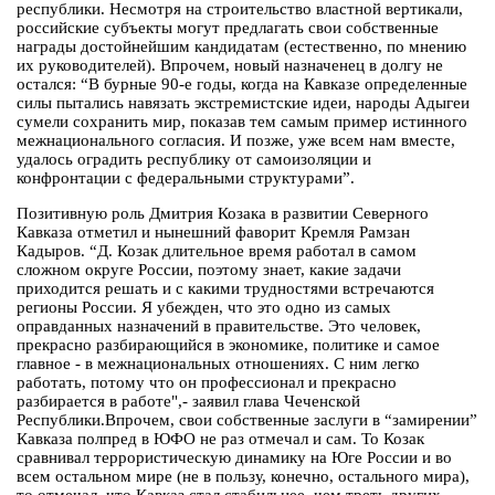
республики. Несмотря на строительство властной вертикали,
российские субъекты могут предлагать свои собственные
награды достойнейшим кандидатам (естественно, по мнению
их руководителей). Впрочем, новый назначенец в долгу не
остался: “В бурные 90-е годы, когда на Кавказе определенные
силы пытались навязать экстремистские идеи, народы Адыгеи
сумели сохранить мир, показав тем самым пример истинного
межнационального согласия. И позже, уже всем нам вместе,
удалось оградить республику от самоизоляции и
конфронтации с федеральными структурами”.
Позитивную роль Дмитрия Козака в развитии Северного
Кавказа отметил и нынешний фаворит Кремля Рамзан
Кадыров. “Д. Козак длительное время работал в самом
сложном округе России, поэтому знает, какие задачи
приходится решать и с какими трудностями встречаются
регионы России. Я убежден, что это одно из самых
оправданных назначений в правительстве. Это человек,
прекрасно разбирающийся в экономике, политике и самое
главное - в межнациональных отношениях. С ним легко
работать, потому что он профессионал и прекрасно
разбирается в работе",- заявил глава Чеченской
Республики.Впрочем, свои собственные заслуги в “замирении”
Кавказа полпред в ЮФО не раз отмечал и сам. То Козак
сравнивал террористическую динамику на Юге России и во
всем остальном мире (не в пользу, конечно, остального мира),