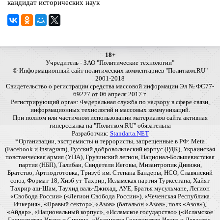
кандидат исторических наук
18+
Учредитель - ЗАО "Политические технологии"
© Информационный сайт политических комментариев "Политком.RU"
2001-2018
Свидетельство о регистрации средства массовой информации Эл № ФС77-
69227 от 06 апреля 2017 г.
Регистрирующий орган: Федеральная служба по надзору в сфере связи,
информационных технологий и массовых коммуникаций.
При полном или частичном использовании материалов сайта активная
гиперссылка на "Политком.RU" обязательна
Разработчик:
Standarta.NET
*Организации, экстремисты и террористы, запрещенные в РФ: Meta
(Facebook и Instagram), Русский добровольческий корпус (РДК), Украинская
повстанческая армия (УПА), Грузинский легион, Национал-Большевистская
партия (НБП), Талибан, Свидетели Иеговы, Мизантропик Дивижн,
Братство, Артподготовка, Тризуб им. Степана Бандеры, НСО, Славянский
союз, Формат-18, Хизб ут-Тахрир, Исламская партия Туркестана, Хайят
Тахрир аш-Шам, Таухид валь-Джихад, АУЕ, Братья мусульмане, Легион
«Свобода России» («Легион Свобода России»), «Чеченская Республика
Ичкерия», «Правый сектор», «Азов» (батальон «Азов», полк «Азов»),
«Айдар», «Национальный корпус», «Исламское государство» («Исламское
Государство Ирака и Сирии», «Исламское Государство Ирака и Леванта»,