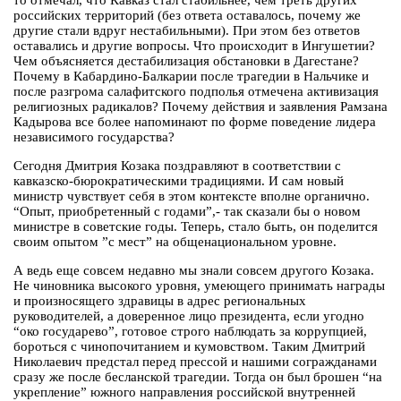
то отмечал, что Кавказ стал стабильнее, чем треть других
российских территорий (без ответа оставалось, почему же
другие стали вдруг нестабильными). При этом без ответов
оставались и другие вопросы. Что происходит в Ингушетии?
Чем объясняется дестабилизация обстановки в Дагестане?
Почему в Кабардино-Балкарии после трагедии в Нальчике и
после разгрома салафитского подполья отмечена активизация
религиозных радикалов? Почему действия и заявления Рамзана
Кадырова все более напоминают по форме поведение лидера
независимого государства?
Сегодня Дмитрия Козака поздравляют в соответствии с
кавказско-бюрократическими традициями. И сам новый
министр чувствует себя в этом контексте вполне органично.
“Опыт, приобретенный с годами”,- так сказали бы о новом
министре в советские годы. Теперь, стало быть, он поделится
своим опытом ”с мест” на общенациональном уровне.
А ведь еще совсем недавно мы знали совсем другого Козака.
Не чиновника высокого уровня, умеющего принимать награды
и произносящего здравицы в адрес региональных
руководителей, а доверенное лицо президента, если угодно
“око государево”, готовое строго наблюдать за коррупцией,
бороться с чинопочитанием и кумовством. Таким Дмитрий
Николаевич предстал перед прессой и нашими согражданами
сразу же после бесланской трагедии. Тогда он был брошен “на
укрепление” южного направления российской внутренней