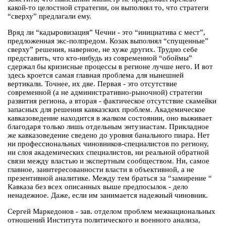
какой-то целостной стратегии, он выполнял то, что стратеги
“сверху” предлагали ему.
Вряд ли “кадыровизация” Чечни - это “инициатива с мест”,
предложенная экс-полпредом. Козак выполнял “спущенные”
сверху” решения, наверное, не хуже других. Трудно себе
представить, что кто-нибудь из современной “обоймы”
сдержал бы кризисные процессы в регионе лучше него. И вот
здесь кроется самая главная проблема для нынешней
вертикали. Точнее, их две. Первая - это отсутствие
современной (а не административно-рыночной) стратегии
развития региона, а вторая - фактическое отсутствие скамейки
запасных для решения кавказских проблем. Академическое
кавказоведение находится в жалком состоянии, оно выживает
благодаря только лишь отдельным энтузиастам. Прикладное
же кавказоведение сведено до уровня банального пиара. Нет
ни профессиональных чиновников-специалистов по региону,
ни слоя академических специалистов, ни реальной обратной
связи между властью и экспертным сообществом. Ни, самое
главное, заинтересованности власти в объективной, а не
презентивной аналитике. Между тем браться за “замирение “
Кавказа без всех описанных выше предпосылок - дело
ненадежное. Даже, если им занимается надежный чиновник.
Сергей Маркедонов - зав. отделом проблем межнациональных
отношений Института политического и военного анализа,