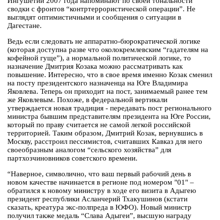
Ингушетии 2007 года напоминают по своей тональности
сводки с фронтов “контртеррористической операции”. Не
выглядят оптимистичными и сообщения о ситуации в
Дагестане.
Ведь если следовать не аппаратно-бюрократической логике
(которая доступна разве что околокремлевским “гадателям на
кофейной гуще”), а нормальной политической логике, то
назначение Дмитрия Козака можно рассматривать как
повышение. Интересно, что в свое время именно Козак сменил
на посту президентского назначенца на Юге Владимира
Яковлева. Теперь он приходит на пост, занимаемый ранее тем
же Яковлевым. Похоже, в федеральной вертикали
утверждается новая традиция - передавать пост регионального
министра бывшим представителям президента на Юге России,
который по праву считается не самой легкой российской
территорией. Таким образом, Дмитрий Козак, вернувшись в
Москву, расстроил пессимистов, считавших Кавказ для него
своеобразным аналогом “сельского хозяйства” для
партхозчиновников советского времени.
“Наверное, символично, что ваш первый рабочий день в
новом качестве начинается в регионе под номером "01" –
обратился к новому министру в ходе его визита в Адыгею
президент республики Асланчерий Тхакушинов (кстати
сказать, креатура экс-полпреда в ЮФО). Новый министр
получил также медаль “Слава Адыгеи”, высшую награду