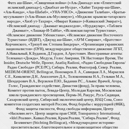
Фатх аш-Шам», «Священная война» («Аль-Джихад» или «Египетский
исламский джихад»), «Джабхат ан-Нусра», «Хайят Тахрир-аш-Шам»,
«Аль-Каида», «Аш-Шабаб», «УНА-УНСО», «Движение Талибан», «Братья-
мусульмане» («Аль-Ихван аль-Муслимун»), «Меджлис крымско-татарского
народа», «Хизб ут-Тахрир», «Имарат Кавказ» («Кавказский Эмират»),
«Исламский джихад – Джамаат моджахедов», «Нурджулар», «Таблиги
Джамаат», «Лашкар-И-Тайба», «Исламская партия Туркестана»,
«Исламское движение Узбекистана», «Исламское движение Восточного
Туркестана» (ИДВТ), «Джунд аш-Шам», «АУМ Синрике», «Братство»
Корчинского, «Тризуб им. Степана Бандеры», «Организация украинских
националистов» (ОУН), международное общественное движение ЛГБТ,
А.Навальный, К.Буданов, Д.Гордон, А.Арестович. Иностранные агенты:
Телеканал «Дождь», Медуза, Голос Америки, ТК Настоящее Время, The
Insider, Deutsche Welle, Проект, Azatliq Radiosi, «Радио Свободная Европа/
Радио Свобода» (PCE/PC), Сибирь. Реалии, Фактограф, Север. Реалии,
MEDIUM-ORIENT, Bellingcat, Пономарев Л. А., Савицкая Л.А., Маркелов
С.Е., Камалягин Д.Н., Апахончич Д.А., Толоконникова Н.А., Гельман М.А.,
Шендерович В.А., Верзилов П.Ю., Баданин Р.С., Альянс Врачей, Агора,
Голос, Гражданское содействие, Династия (фонд), За права человека,
Комитет против пыток, Левада-Центр, Молодая Карелия, Московская
школа гражданского просвещения, Пермь-36, Ракурс, Русь Сидящая,
Сахаровский центр, Сибирский экологический центр, ИАЦ Сова, Союз
комитетов солдатских матерей России, Фонд борьбы с коррупцией (ФБК),
Фонд защиты гласности, Фонд свободы информации, Центр
«Насилию.нет», Центр защиты прав СМИ, Transparency International,
«Idel.Реалии», Кавказ.Реалии, Крым.Реалии, "Сибирь.Реалии", Фонд
Беллингкет (Stichting Bellingcat), «Международное историко-
просветительское, благотворительное и правозащитное общество