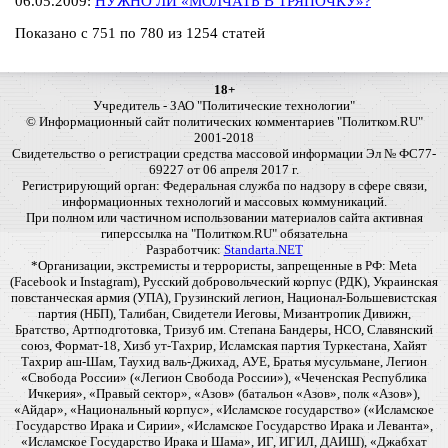
06.05.2009:
НУЖНО ЛИ «МОЛЧАТЬ В ТРЯПОЧКУ»?
Показано с 751 по 780 из 1254 статей
18+
Учредитель - ЗАО "Политические технологии"
© Информационный сайт политических комментариев "Политком.RU"
2001-2018
Свидетельство о регистрации средства массовой информации Эл № ФС77-
69227 от 06 апреля 2017 г.
Регистрирующий орган: Федеральная служба по надзору в сфере связи,
информационных технологий и массовых коммуникаций.
При полном или частичном использовании материалов сайта активная
гиперссылка на "Политком.RU" обязательна
Разработчик:
Standarta.NET
*Организации, экстремисты и террористы, запрещенные в РФ: Meta
(Facebook и Instagram), Русский добровольческий корпус (РДК), Украинская
повстанческая армия (УПА), Грузинский легион, Национал-Большевистская
партия (НБП), Талибан, Свидетели Иеговы, Мизантропик Дивижн,
Братство, Артподготовка, Тризуб им. Степана Бандеры, НСО, Славянский
союз, Формат-18, Хизб ут-Тахрир, Исламская партия Туркестана, Хайят
Тахрир аш-Шам, Таухид валь-Джихад, АУЕ, Братья мусульмане, Легион
«Свобода России» («Легион Свобода России»), «Чеченская Республика
Ичкерия», «Правый сектор», «Азов» (батальон «Азов», полк «Азов»),
«Айдар», «Национальный корпус», «Исламское государство» («Исламское
Государство Ирака и Сирии», «Исламское Государство Ирака и Леванта»,
«Исламское Государство Ирака и Шама», ИГ, ИГИЛ, ДАИШ), «Джабхат