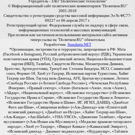
Учредитель - ЗАО "Политические технологии"
© Информационный сайт политических комментариев "Политком.RU"
2001-2018
Свидетельство о регистрации средства массовой информации Эл № ФС77-
69227 от 06 апреля 2017 г.
Регистрирующий орган: Федеральная служба по надзору в сфере связи,
информационных технологий и массовых коммуникаций.
При полном или частичном использовании материалов сайта активная
гиперссылка на "Политком.RU" обязательна
Разработчик:
Standarta.NET
*Организации, экстремисты и террористы, запрещенные в РФ: Meta
(Facebook и Instagram), Русский добровольческий корпус (РДК), Украинская
повстанческая армия (УПА), Грузинский легион, Национал-Большевистская
партия (НБП), Талибан, Свидетели Иеговы, Мизантропик Дивижн,
Братство, Артподготовка, Тризуб им. Степана Бандеры, НСО, Славянский
союз, Формат-18, Хизб ут-Тахрир, Исламская партия Туркестана, Хайят
Тахрир аш-Шам, Таухид валь-Джихад, АУЕ, Братья мусульмане, Легион
«Свобода России» («Легион Свобода России»), «Чеченская Республика
Ичкерия», «Правый сектор», «Азов» (батальон «Азов», полк «Азов»),
«Айдар», «Национальный корпус», «Исламское государство» («Исламское
Государство Ирака и Сирии», «Исламское Государство Ирака и Леванта»,
«Исламское Государство Ирака и Шама», ИГ, ИГИЛ, ДАИШ), «Джабхат
Фатх аш-Шам», «Священная война» («Аль-Джихад» или «Египетский
исламский джихад»), «Джабхат ан-Нусра», «Хайят Тахрир-аш-Шам»,
«Аль-Каида», «Аш-Шабаб», «УНА-УНСО», «Движение Талибан», «Братья-
мусульмане» («Аль-Ихван аль-Муслимун»), «Меджлис крымско-татарского
народа», «Хизб ут-Тахрир», «Имарат Кавказ» («Кавказский Эмират»),
«Исламский джихад – Джамаат моджахедов», «Нурджулар», «Таблиги