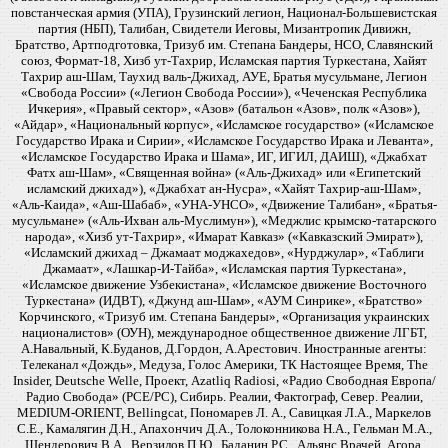
повстанческая армия (УПА), Грузинский легион, Национал-Большевистская
партия (НБП), Талибан, Свидетели Иеговы, Мизантропик Дивижн,
Братство, Артподготовка, Тризуб им. Степана Бандеры, НСО, Славянский
союз, Формат-18, Хизб ут-Тахрир, Исламская партия Туркестана, Хайят
Тахрир аш-Шам, Таухид валь-Джихад, АУЕ, Братья мусульмане, Легион
«Свобода России» («Легион Свобода России»), «Чеченская Республика
Ичкерия», «Правый сектор», «Азов» (батальон «Азов», полк «Азов»),
«Айдар», «Национальный корпус», «Исламское государство» («Исламское
Государство Ирака и Сирии», «Исламское Государство Ирака и Леванта»,
«Исламское Государство Ирака и Шама», ИГ, ИГИЛ, ДАИШ), «Джабхат
Фатх аш-Шам», «Священная война» («Аль-Джихад» или «Египетский
исламский джихад»), «Джабхат ан-Нусра», «Хайят Тахрир-аш-Шам»,
«Аль-Каида», «Аш-Шабаб», «УНА-УНСО», «Движение Талибан», «Братья-
мусульмане» («Аль-Ихван аль-Муслимун»), «Меджлис крымско-татарского
народа», «Хизб ут-Тахрир», «Имарат Кавказ» («Кавказский Эмират»),
«Исламский джихад – Джамаат моджахедов», «Нурджулар», «Таблиги
Джамаат», «Лашкар-И-Тайба», «Исламская партия Туркестана»,
«Исламское движение Узбекистана», «Исламское движение Восточного
Туркестана» (ИДВТ), «Джунд аш-Шам», «АУМ Синрике», «Братство»
Корчинского, «Тризуб им. Степана Бандеры», «Организация украинских
националистов» (ОУН), международное общественное движение ЛГБТ,
А.Навальный, К.Буданов, Д.Гордон, А.Арестович. Иностранные агенты:
Телеканал «Дождь», Медуза, Голос Америки, ТК Настоящее Время, The
Insider, Deutsche Welle, Проект, Azatliq Radiosi, «Радио Свободная Европа/
Радио Свобода» (PCE/PC), Сибирь. Реалии, Фактограф, Север. Реалии,
MEDIUM-ORIENT, Bellingcat, Пономарев Л. А., Савицкая Л.А., Маркелов
С.Е., Камалягин Д.Н., Апахончич Д.А., Толоконникова Н.А., Гельман М.А.,
Шендерович В.А., Верзилов П.Ю., Баданин Р.С., Альянс Врачей, Агора,