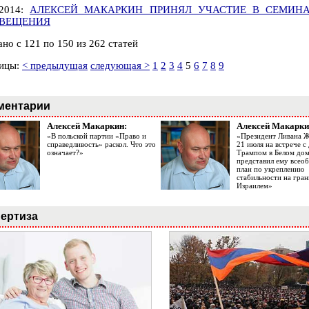
.2014:
АЛЕКСЕЙ МАКАРКИН ПРИНЯЛ УЧАСТИЕ В СЕМИН
ВЕЩЕНИЯ
но с 121 по 150 из 262 статей
ицы:
< предыдущая
следующая >
1
2
3
4
5
6
7
8
9
ментарии
Алексей Макаркин:
Алексей Макарки
«В польской партии «Право и
«Президент Ливана 
справедливость» раскол. Что это
21 июля на встрече 
означает?»
Трампом в Белом до
представил ему все
план по укреплению
стабильности на гран
Израилем»
ертиза