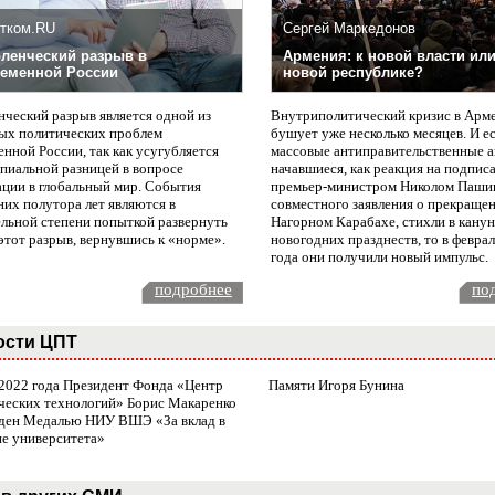
тком.RU
Сергей Маркедонов
ленческий разрыв в
Армения: к новой власти или
еменной России
новой республике?
нческий разрыв является одной из
Внутриполитический кризис в Арм
ых политических проблем
бушует уже несколько месяцев. И е
нной России, так как усугубляется
массовые антиправительственные а
пиальной разницей в вопросе
начавшиеся, как реакция на подпис
ации в глобальный мир. События
премьер-министром Николом Паши
них полутора лет являются в
совместного заявления о прекращен
ельной степени попыткой развернуть
Нагорном Карабахе, стихли в канун
этот разрыв, вернувшись к «норме».
новогодних празднеств, то в февра
года они получили новый импульс.
подробнее
по
ости ЦПТ
 2022 года Президент Фонда «Центр
Памяти Игоря Бунина
ческих технологий» Борис Макаренко
ден Медалью НИУ ВШЭ «За вклад в
ие университета»