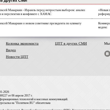
в других СМИ
лексей Макаркин - Израиль перед непростым выбором: анализ
«Новая 
в и перспектив в конфликте с ХАМАС
реформ
ексей Макаркин о новом советнике президента по климату
Коммерс
кодекс
Колонка экономиста
ЦПТ в других СМИ
Мы 
Видео
Новости ЦПТ
01-2026
9227 от 06 апреля 2017 г.
информационных технологий и массовых коммуникаций.
перссылка на "Политком.RU" обязательна