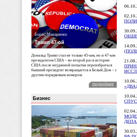
06.10
02.10
ПОЛИ
30.09
Борис Макаренко
ОБЩЕ
Трамп 47-ой
14.09
(ПОЛ
Дональд Трамп стал не только 45-ым, но и 47-ым
президентом США – во второй раз в истории
21.08
США после неудачной попытки переизбраться
ПРИН
бывший президент возвращается в Белый Дом – с
ИССЛ
другим порядковым номером.
10.06
подробнее
«ДВА
10.04
Бизнес
СПУС
02.04
МОД
ДЕПА
30.03
РФ П