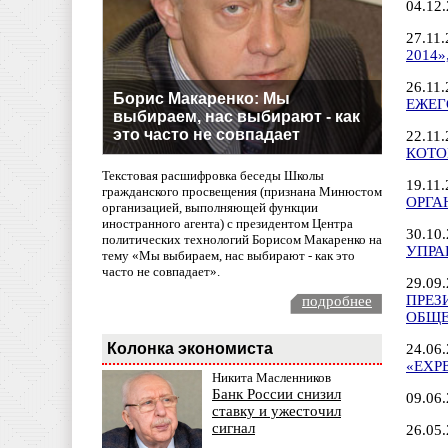
04.12
27.11
2014
26.11
Борис Макаренко: Мы
ЕЖЕГ
выбираем, нас выбирают - как
это часто не совпадает
22.11
КОТО
Текстовая расшифровка беседы Школы
19.1
гражданского просвещения (признана Минюстом
ОРГА
организацией, выполняющей функции
иностранного агента) с президентом Центра
30.10
политических технологий Борисом Макаренко на
УПРА
тему «Мы выбираем, нас выбирают - как это
часто не совпадает».
29.09
ПРЕЗ
подробнее
ОБЩЕ
Колонка экономиста
24.06
«EXP
Никита Масленников
Банк России снизил
09.06
ставку и ужесточил
сигнал
26.05