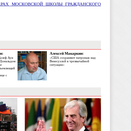
АРАХ МОСКОВСКОЙ ШКОЛЫ ГРАЖДАНСКОГО
н:
Алексей Макаркин:
Жозеф Аун
«США сохраняют патронаж над
с Дональдом
Венесуэлой в чрезвычайной
ме
ситуации»
объемлющий
ице с