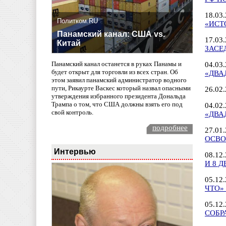
18.03
Политком.RU
«ИСТ
Панамский канал: США vs.
17.03
Китай
ЗАСЕ
Панамский канал останется в руках Панамы и
04.03
будет открыт для торговли из всех стран. Об
«ДВА
этом заявил панамский администратор водного
пути, Рикаурте Васкес который назвал опасными
26.02
утверждения избранного президента Дональда
Трампа о том, что США должны взять его под
04.02
свой контроль.
«ДВА
подробнее
27.01
ОСВО
Интервью
08.12
И 8 Д
05.12
ЧТО»
05.12
СОБР