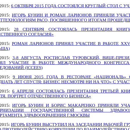
.2015:
6 ОКТЯБРЯ 2015 ГОДА СОСТОЯЛСЯ КРУГЛЫЙ СТОЛ С У
.2015:
ИГОРЬ БУНИН И РОМАН ЛАРИОНОВ ПРИНЯЛИ УЧАС
ТТЕХНОЛОГИЯМ РАСО, ПОСВЯЩЕННОГО ИТОГАМ ПРОШЕДШ
.2015:
28 СЕНТЯБРЯ СОСТОЯЛАСЬ ПРЕЗЕНТАЦИЯ КНИГ
СТВЕННОГО СОГЛАСИЯ»
.2015:
РОМАН ЛАРИОНОВ ПРИНЯЛ УЧАСТИЕ В РАБОТЕ XX
ЬША)
.2015:
3-8 АВГУСТА РОСТИСЛАВ ТУРОВСКИЙ, ВИЦЕ-ПРЕЗ
ЯЛ УЧАСТИЕ В РАБОТЕ МЕЖДУНАРОДНОГО КОНГРЕССА
ЕДОВАНИЙ (ICCEES)
.2015:
9 ИЮНЯ 2015 ГОДА В РЕСТОРАНЕ «НАЦИОНАЛЬ» 
ДЦАТЬ ЛЕТ СПУСТЯ: БИЗНЕС НЕСМОТРЯ НИ НА ЧТО» С УЧ
.2015:
6 АПРЕЛЯ СОСТОЯЛАСЬ ПРЕЗЕНТАЦИЯ ТРЕТЬЕЙ КНИ
ТЯ. ПОРТРЕТ ОТЕЧЕСТВЕННОГО БИЗНЕСА»
.2015:
ИГОРЬ БУНИН И БОРИС МАКАРЕНКО ПРИНЯЛИ УЧА
ЕРНИЗАЦИИ ГОСУДАРСТВЕННОЙ СИСТЕМЫ ЗДРАВО
РТАМЕНТА ЗДРАВООХРАНЕНИЯ Г.МОСКВЫ
.2015:
ИГОРЬ БУНИН ВЫСТУПИЛ НА ЗАСЕДАНИИ РАБОЧЕЙ Г
О ПРОТИВОДЕЙСТВИЮ КОРРУПЦИИ ПО ВЗАИМОДЕЙСТВИЮ 