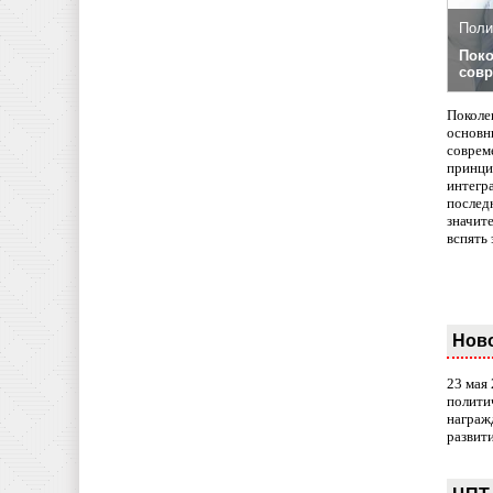
Поли
Поко
совр
Поколе
основн
совреме
принци
интегр
послед
значит
вспять 
Нов
23 мая
полити
награж
развит