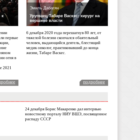
Эмиль Дабагян
 к
Уругваец Табаре Васкес: хирург на
вершине власти
ении
6 декабря 2020 года перешагнув 80 лет, от
сли первые
тяжелой болезни скончался обаятельный
кции,
человек, выдающийся деятель, блестящий
ание
медик онколог, практиковавший до конца
няном
жизни, Табаре Васкес.
ии огня в
ле 2021
дробнее
подробнее
24 декабря Борис Макаренко дал интервью
новостному порталу НИУ ВШЭ, посвященное
распаду СССР