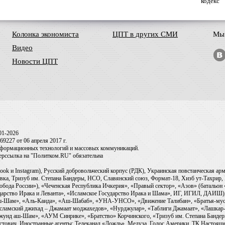
кодекс
Колонка экономиста
ЦПТ в других СМИ
Мы 
Видео
Новости ЦПТ
01-2026
9227 от 06 апреля 2017 г.
информационных технологий и массовых коммуникаций.
перссылка на "Политком.RU" обязательна
ook и Instagram), Русский добровольческий корпус (РДК), Украинская повстанческая а
ка, Тризуб им. Степана Бандеры, НСО, Славянский союз, Формат-18, Хизб ут-Тахрир, 
обода России»), «Чеченская Республика Ичкерия», «Правый сектор», «Азов» (батальон
сударство Ирака и Леванта», «Исламское Государство Ирака и Шама», ИГ, ИГИЛ, ДАИШ
-аш-Шам», «Аль-Каида», «Аш-Шабаб», «УНА-УНСО», «Движение Талибан», «Братья-мус
Исламский джихад – Джамаат моджахедов», «Нурджулар», «Таблиги Джамаат», «Лашкар-
Джунд аш-Шам», «АУМ Синрике», «Братство» Корчинского, «Тризуб им. Степана Банде
ович. Иностранные агенты: Телеканал «Дождь», Медуза, Голос Америки, ТК Настоящее Вр