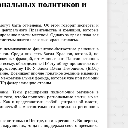
ональных политиков и
могут быть отменены. Об этом говорят эксперты и
 центрального Правительства и коалиции, которые
рование власти местной. Однако за время пока вся
 системы власти несколько «расшатались».
ает немаловажные финансово-бюджетные решения в
нов. Среди них есть Загид Краснов, который, по
личных фракций, в том числе и от Партии регионов
о всему, облотделение ПР эту обиду проглотило или
у руководству ПР. У Блока Юлии Тимошенко (БЮТ)
аине. Возникает вполне понятное желание изменить
а межрегиональная фронда, которая уже при помощи
 ПР) федерализацию страны.
раны. Темы расширения полномочий регионов в
я того, чтобы привлечь региональные элиты, но не
. Как и представители любой центральной власти,
омической самостоятельности отдельных регионов в
ос не только в Центре, но и в регионах. Во-первых,
, нарушил их, когда не поддержал своего преемника