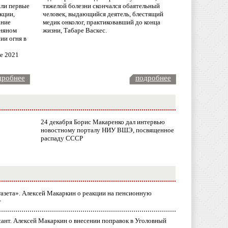
сли первые
тяжелой болезни скончался обаятельный
кции,
человек, выдающийся деятель, блестящий
ание
медик онколог, практиковавший до конца
няном
жизни, Табаре Васкес.
ии огня в
ле 2021
дробнее
подробнее
24 декабря Борис Макаренко дал интервью
новостному порталу НИУ ВШЭ, посвященное
распаду СССР
газета». Алексей Макаркин о реакции на пенсионную
у
ант. Алексей Макаркин о внесении поправок в Уголовный