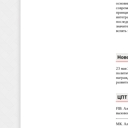
основн
совреме
принци
интегр
послед
значит
вспять 
Нов
23 мая
полити
награж
развит
ЦПТ 
FIB. А
вызово
МК. Ал