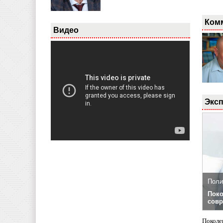
Ком
Видео
Эксп
Поли
Поко
совр
Поколе