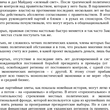
вича и дал Майдану «зеленый свет». После трагической политическ
лю контроля над правительством, которая у него была. В парламент
архизации» власти) на протяжении последних нескольких лет не б
 бы действовать абсолютно согласованно с правительством. В итог
ящих руководителей партий и блоков – в руках их спонсоров. От
 что регионы почувствовали, что могут играть в общенациональной
орых, правовая система настолько быстро меняется и так часто Зак
 местах стали поступать так же.
тьих, не сложилось четких политических кланов, члены которых б
ениях политической обстановки и в том, что реально многими по
льшому счету все равно, в какой проект вкладывать деньги, лишь б
вертых, отсутствие в последние пять лет долговременной и сис
вождающейся постоянной борьбой президента и премьера (от ч
ма), освобождают регионы от постоянного контроля, с одной ст
 экономических интересов – с другой. К этому стоит прибав
вуют всю тяжесть монополистической экономики и не верят «
 и средний бизнес.
ые партийные элиты, как показала новейшая история, могут легко 
, а потом – на «оранжевых» и обратно. В итоге «горизонтальное» 
стоятельности) стремления местных политических и эконо
гиональной фронде, которой воспользуется одна из крупнейших п
 взять реванш за проигранные президентские выборы. Но и сам п
орая финансовая автономия для украинских регионов (к примеру,