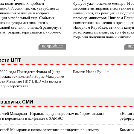
ых политических проблем
бушует уже несколько месяцев. И е
нной России, так как усугубляется
массовые антиправительственные а
пиальной разницей в вопросе
начавшиеся, как реакция на подпис
ации в глобальный мир. События
премьер-министром Николом Паши
них полутора лет являются в
совместного заявления о прекращен
ельной степени попыткой развернуть
Нагорном Карабахе, стихли в канун
этот разрыв, вернувшись к «норме».
новогодних празднеств, то в февра
года они получили новый импульс.
подробнее
по
ости ЦПТ
 2022 года Президент Фонда «Центр
Памяти Игоря Бунина
ческих технологий» Борис Макаренко
ден Медалью НИУ ВШЭ «За вклад в
ие университета»
в других СМИ
лексей Макаркин - Израиль перед непростым выбором: анализ
«Новая 
в и перспектив в конфликте с ХАМАС
реформ
ексей Макаркин о новом советнике президента по климату
Коммерс