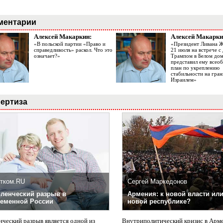
ментарии
Алексей Макаркин:
Алексей Макарки
«В польской партии «Право и
«Президент Ливана 
справедливость» раскол. Что это
21 июля на встрече 
означает?»
Трампом в Белом до
представил ему все
план по укреплению
стабильности на гран
Израилем»
ертиза
тком.RU
Сергей Маркедонов
ленческий разрыв в
Армения: к новой власти или
еменной России
новой республике?
нческий разрыв является одной из
Внутриполитический кризис в Арм