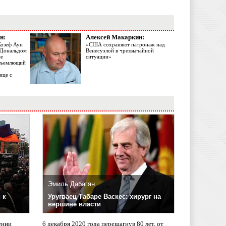
н:
Алексей Макаркин:
Жозеф Аун
«США сохраняют патронаж над
с Дональдом
Венесуэлой в чрезвычайной
ме
ситуации»
объемлющий
ице с
Эмиль Дабагян
 к
Уругваец Табаре Васкес: хирург на
вершине власти
ении
6 декабря 2020 года перешагнув 80 лет, от