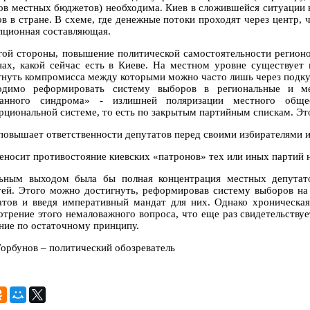
ов местных бюджетов) необходима. Киев в сложившейся ситуации 
ов в стране. В схеме, где денежные потоки проходят через центр, 
пционная составляющая.
гой стороны, повышение политической самостоятельности регионо
нах, какой сейчас есть в Киеве. На местном уровне существует 
гнуть компромисса между которыми можно часто лишь через подку
одимо реформировать систему выборов в региональные и ме
данного синдрома» - излишней поляризации местного общ
рциональной системе, то есть по закрытым партийным спискам. Эт
 повышает ответственности депутатов перед своими избирателями 
реносит противостояние киевских «патронов» тех или иных партий 
ьным выходом была бы полная концентрация местных депутато
тей. Этого можно достигнуть, реформировав систему выборов на
атов и введя императивный мандат для них. Однако хроническая
отрение этого немаловажного вопроса, что еще раз свидетельству
ние по остаточному принципу.
Горбунов – политический обозреватель