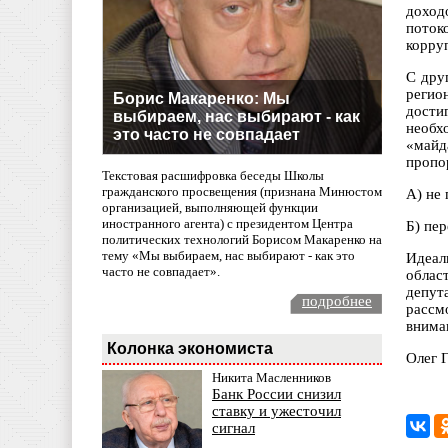
доход
поток
корру
С дру
регио
Борис Макаренко: Мы
дости
выбираем, нас выбирают - как
необх
это часто не совпадает
«май
пропо
Текстовая расшифровка беседы Школы
гражданского просвещения (признана Минюстом
А) не
организацией, выполняющей функции
иностранного агента) с президентом Центра
Б) пе
политических технологий Борисом Макаренко на
тему «Мы выбираем, нас выбирают - как это
Идеал
часто не совпадает».
облас
депут
подробнее
рассм
внима
Колонка экономиста
Олег 
Никита Масленников
Банк России снизил
ставку и ужесточил
сигнал