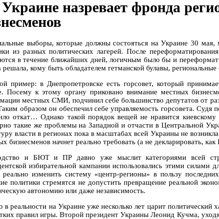
 Украине назревает фронда реги
знесменов
нальные выборы, которые должны состояться на Украине 30 мая, 
ики из разных политических лагерей. После переформатирования
ются в течение ближайших дней, логичным было бы и переформати
а решала, кому быть обладателем гетманской булавы, региональные
ой пример: в Днепропетровске есть горсовет, который приним
е. Посему к этому органу приковано внимание местных бизнесме
мации местных СМИ, подчинил себе большинство депутатов от раз
 Таким образом он обеспечил себе управляемость горсовета. Судя п
ило откат… Однако такой порядок вещей не нравится киевском
рно такие же проблемы на Западной и отчасти в Центральной Укр
туру власти в регионах пока в масштабах всей Украины не возникл
ых бизнесменов начнет реально требовать (а не декларировать, как
одство и БЮТ и ПР давно уже мыслит категориями всей ст
дентской избирательной кампании использовались этими силами дл
 реально изменить систему «центр-регионы» в пользу последних
кие политики стремятся не допустить превращение реальной экон
ическую автономию или даже независимость.
 в реальности на Украине уже несколько лет царит политический ха
етких правил игры. Второй президент Украины Леонид Кучма, уходя