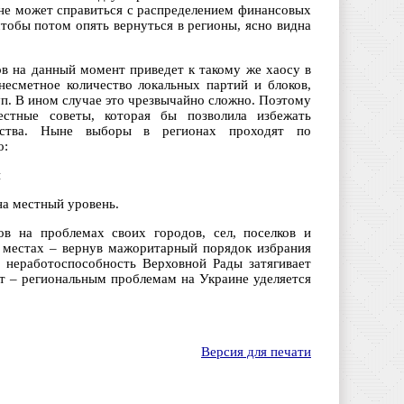
не может справиться с распределением финансовых
чтобы потом опять вернуться в регионы, ясно видна
в на данный момент приведет к такому же хаосу в
несметное количество локальных партий и блоков,
п. В ином случае это чрезвычайно сложно. Поэтому
стные советы, которая бы позволила избежать
ества. Ныне выборы в регионах проходят по
о:
и
на местный уровень.
в на проблемах своих городов, сел, поселков и
 местах – вернув мажоритарный порядок избрания
 неработоспособность Верховной Рады затягивает
ет – региональным проблемам на Украине уделяется
Версия для печати