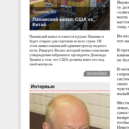
Януко
ту до
Политком.RU
«олиг
могло
Панамский канал: США vs.
насто
Китай
тому,
Во-вт
Панамский канал останется в руках Панамы и
что на
будет открыт для торговли из всех стран. Об
этом заявил панамский администратор водного
В-тре
пути, Рикаурте Васкес который назвал опасными
измен
утверждения избранного президента Дональда
Трампа о том, что США должны взять его под
по бо
свой контроль.
В-чет
подробнее
сопро
систе
своих
Интервью
чувст
малый
Местн
левых
само
межре
чтобы
Некот