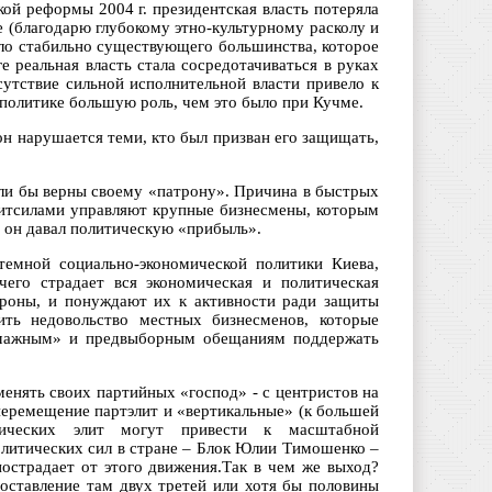
ой реформы 2004 г. президентская власть потеряла
е (благодарю глубокому этно-культурному расколу и
ыло стабильно существующего большинства, которое
е реальная власть стала сосредотачиваться в руках
сутствие сильной исполнительной власти привело к
 политике большую роль, чем это было при Кучме.
он нарушается теми, кто был призван его защищать,
ыли бы верны своему «патрону». Причина в быстрых
литсилами управляют крупные бизнесмены, которым
ы он давал политическую «прибыль».
темной социально-экономической политики Киева,
его страдает вся экономическая и политическая
ороны, и понуждают их к активности ради защиты
ить недовольство местных бизнесменов, которые
бумажным» и предвыборным обещаниям поддержать
менять своих партийных «господ» - с центристов на
перемещение партэлит и «вертикальные» (к большей
мических элит могут привести к масштабной
олитических сил в стране – Блок Юлии Тимошенко –
острадает от этого движения.Так в чем же выход?
 оставление там двух третей или хотя бы половины