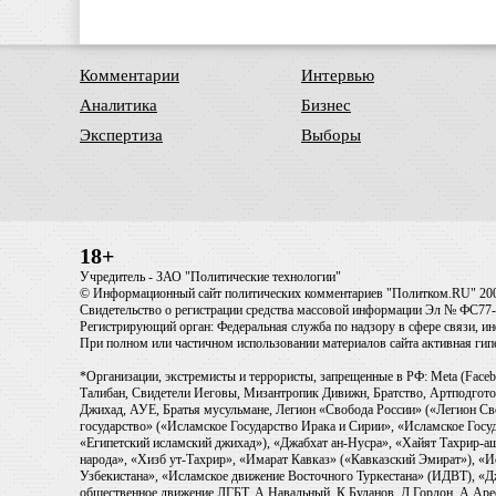
Комментарии
Интервью
Аналитика
Бизнес
Экспертиза
Выборы
18+
Учредитель - ЗАО "Политические технологии"
© Информационный сайт политических комментариев "Политком.RU" 20
Свидетельство о регистрации средства массовой информации Эл № ФС77-6
Регистрирующий орган: Федеральная служба по надзору в сфере связи, 
При полном или частичном использовании материалов сайта активная ги
*Организации, экстремисты и террористы, запрещенные в РФ: Meta (Faceb
Талибан, Свидетели Иеговы, Мизантропик Дивижн, Братство, Артподготов
Джихад, АУЕ, Братья мусульмане, Легион «Свобода России» («Легион Св
государство» («Исламское Государство Ирака и Сирии», «Исламское Го
«Египетский исламский джихад»), «Джабхат ан-Нусра», «Хайят Тахрир
народа», «Хизб ут-Тахрир», «Имарат Кавказ» («Кавказский Эмират»), «
Узбекистана», «Исламское движение Восточного Туркестана» (ИДВТ), «
общественное движение ЛГБТ, А.Навальный, К.Буданов, Д.Гордон, А.Арест