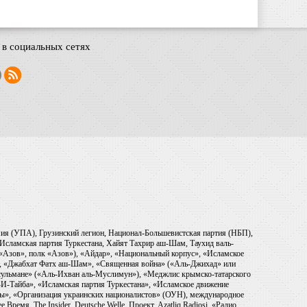
в социальных сетях
рмия (УПА), Грузинский легион, Национал-Большевистская партия (НБП),
Исламская партия Туркестана, Хайят Тахрир аш-Шам, Таухид валь-
 «Азов», полк «Азов»), «Айдар», «Национальный корпус», «Исламское
), «Джабхат Фатх аш-Шам», «Священная война» («Аль-Джихад» или
ульмане» («Аль-Ихван аль-Муслимун»), «Меджлис крымско-татарского
И-Тайба», «Исламская партия Туркестана», «Исламское движение
ры», «Организация украинских националистов» (ОУН), международное
емя, The Insider, Deutsche Welle, Проект, Azatliq Radiosi, «Радио