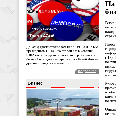
На
би
Регио
полит
Борис Макаренко
ожида
Трамп 47-ой
стран
Прост
Дональд Трамп стал не только 45-ым, но и 47-ым
город
президентом США – во второй раз в истории
инфор
США после неудачной попытки переизбраться
(ПР).
бывший президент возвращается в Белый Дом – с
получ
другим порядковым номером.
приме
струк
подробнее
местн
Бизнес
Руков
прези
чтобы
киевс
полит
Однако
нет ч