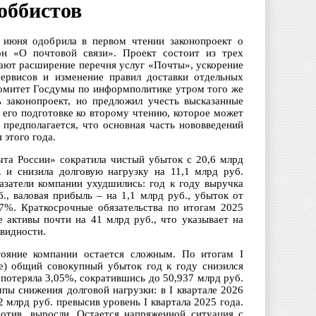
оббистов
 июня одобрила в первом чтении законопроект о
он «О почтовой связи». Проект состоит из трех
гают расширение перечня услуг «Почты», ускорение
ервисов и изменение правил доставки отдельных
омитет Госдумы по информполитике утром того же
 законопроект, но предложил учесть высказанные
 его подготовке ко второму чтению, которое может
 предполагается, что основная часть нововведений
 этого года.
та России» сократила чистый убыток с 20,6 млрд
 и снизила долговую нагрузку на 11,1 млрд руб.
затели компании ухудшились: год к году выручка
., валовая прибыль – на 1,1 млрд руб., убыток от
7%. Краткосрочные обязательства по итогам 2025
 активы почти на 41 млрд руб., что указывает на
квидности.
тояние компании остается сложным. По итогам I
е) общий совокупный убыток год к году снизился
потеряла 3,05%, сократившись до 50,937 млрд руб.
пы снижения долговой нагрузки: в I квартале 2026
2 млрд руб. превысив уровень I квартала 2025 года.
ротив, выросли. Остается напряженной ситуация с