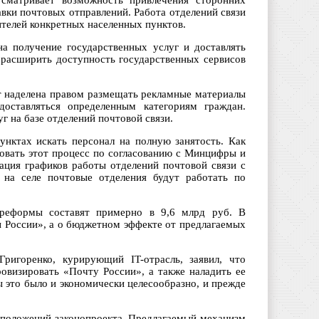
сматривает возможность привлечения сторонних
вки почтовых отправлений. Работа отделений связи
ителей конкретных населенных пунктов.
а получение государственных услуг и доставлять
т расширить доступность государственных сервисов
т наделена правом размещать рекламные материалы
оставляться определенным категориям граждан.
г на базе отделений почтовой связи.
нктах искать персонал на полную занятость. Как
ровать этот процесс по согласованию с Минцифры и
ация графиков работы отделений почтовой связи с
ь на селе почтовые отделения будут работать по
реформы составят примерно в 9,6 млрд руб. В
ы России», а о бюджетном эффекте от предлагаемых
ригоренко, курирующий IT-отрасль, заявил, что
овизировать «Почту России», а также наладить ее
ы это было и экономически целесообразно, и прежде
 положений законопроекта. Предлагаемый механизм