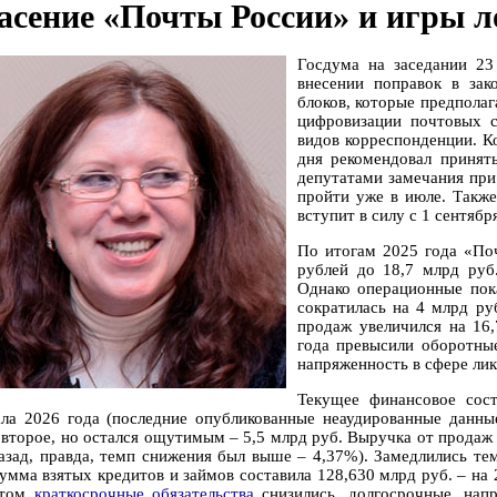
асение «Почты России» и игры л
Госдума на заседании 23
внесении поправок в зак
блоков, которые предпола
цифровизации почтовых с
видов корреспонденции. К
дня рекомендовал принять
депутатами замечания при
пройти уже в июле. Также
вступит в силу с 1 сентября
По итогам 2025 года «Поч
рублей до 18,7 млрд руб.
Однако операционные пока
сократилась на 4 млрд руб
продаж увеличился на 16,
года превысили оборотные
напряженность в сфере ли
Текущее финансовое сос
ала 2026 года (последние опубликованные неаудированные данны
 второе, но остался ощутимым – 5,5 млрд руб. Выручка от продаж 
назад, правда, темп снижения был выше – 4,37%). Замедлились тем
сумма взятых кредитов и займов составила 128,630 млрд руб. – на 
этом
краткосрочные обязательства
снизились, долгосрочные, нап