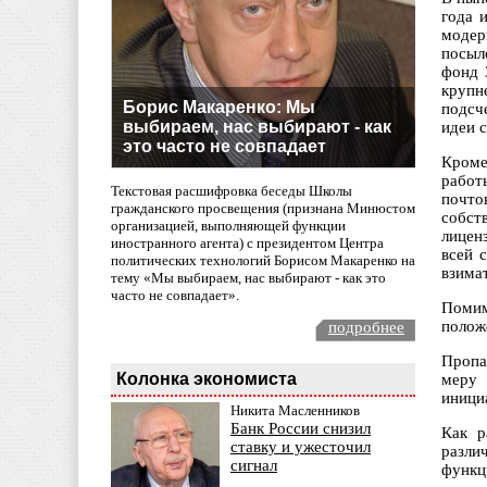
года 
модер
посыл
фонд 
крупн
Борис Макаренко: Мы
подсч
выбираем, нас выбирают - как
идеи с
это часто не совпадает
Кроме
работ
Текстовая расшифровка беседы Школы
почто
гражданского просвещения (признана Минюстом
собст
организацией, выполняющей функции
лицен
иностранного агента) с президентом Центра
всей 
политических технологий Борисом Макаренко на
взима
тему «Мы выбираем, нас выбирают - как это
часто не совпадает».
Помим
полож
подробнее
Пропа
Колонка экономиста
меру 
иници
Никита Масленников
Банк России снизил
Как р
ставку и ужесточил
разли
сигнал
функц