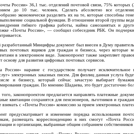
очты России» 36,1 тыс. отделений почтовой связи, 75% которых (2
ением до 10 тыс. человек. Сделать абсолютно все отделе
ообразно экономически разделить их на те, которые способны гене
 выполнение социальной функции. В отношении второй группы ведет
внедрения гибкого графика работы, найма самозанятых и друг
ржке «Почты России», — сообщил собеседник РБК. Он подчеркну
атривается.
 разработанный Минцифры документ был внесен в Думу правительс
вых почтовых ящиков для граждан и бизнеса, через которые 
ентами в электронном виде. Законопроект также закрепляет прав
ет основу для развития цифровых почтовых сервисов.
а России» наравне с государством получает исключительное 
слуг» электронных заказных писем. Для физлиц данная услуга будет
исле и бизнесу, который сейчас зачастую выбирает бумажн
мирования граждан. По мнению Шадаева, это будет достаточно бо
 того, законопроектом предлагается направлять платежные докуме
ные квитанции сохранятся для пенсионеров, льготников и граждан
т взимать с «Почты России» комиссию за прием электронных плате
ент предусматривает и изменение порядка использования почт
вкам, размещать корреспонденцию в них смогут «Почта Росс
изации и организации, выбранные общим собранием собственников