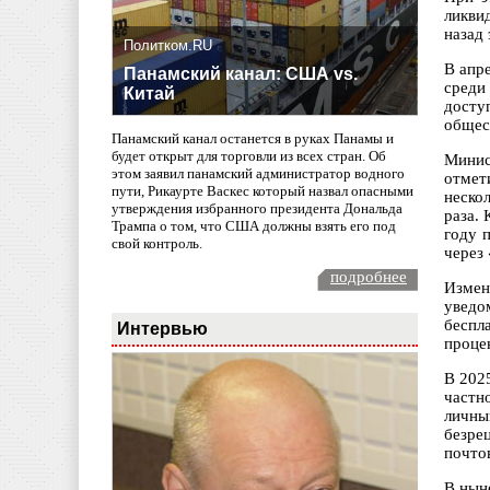
ликви
назад 
Политком.RU
В апр
Панамский канал: США vs.
среди
Китай
досту
общест
Панамский канал останется в руках Панамы и
будет открыт для торговли из всех стран. Об
Минис
этом заявил панамский администратор водного
отмет
пути, Рикаурте Васкес который назвал опасными
неско
утверждения избранного президента Дональда
раза.
Трампа о том, что США должны взять его под
году 
свой контроль.
через
подробнее
Измен
уведо
беспл
Интервью
проце
В 202
частн
личны
безре
почтов
В нын