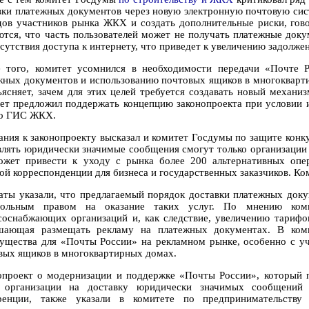
вки платежных документов через новую электронную почтовую сис
дов участников рынка ЖКХ и создать дополнительные риски, гово
ются, что часть пользователей может не получать платежные док
тсутствия доступа к интернету, что приведет к увеличению задолже
 того, комитет усомнился в необходимости передачи «Почте 
жных документов и использованию почтовых ящиков в многокварти
ъясняет, зачем для этих целей требуется создавать новый меха
ет предложил поддержать концепцию законопроекта при условии 
 о ГИС ЖКХ.
ания к законопроекту высказал и комитет Госдумы по защите конку
влять юридически значимые сообщения смогут только организации 
ожет привести к уходу с рынка более 200 альтернативных опе
ной корреспонденции для бизнеса и государственных заказчиков. К
аты указали, что предлагаемый порядок доставки платежных док
польным правом на оказание таких услуг. По мнению коми
соснабжающих организаций и, как следствие, увеличению тарифов
шающая размещать рекламу на платежных документах. В коми
ущества для «Почты России» на рекламном рынке, особенно с уч
вых ящиков в многоквартирных домах.
опроект о модернизации и поддержке «Почты России», который п
 организации на доставку юридически значимых сообщений 
ренции, также указали в комитете по предпринимательств