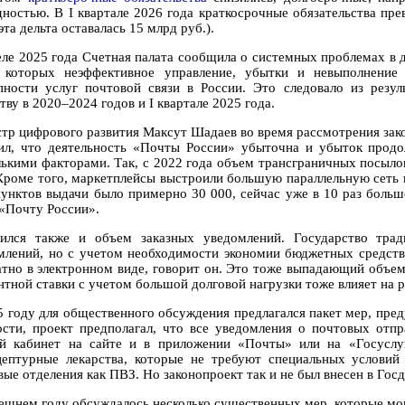
дностью. В I квартале 2026 года краткосрочные обязательства пре
эта дельта оставалась 15 млрд руб.).
еле 2025 года Счетная палата сообщила о системных проблемах в 
 которых неэффективное управление, убытки и невыполнение
пности услуг почтовой связи в России. Это следовало из резул
ву в 2020–2024 годов и I квартале 2025 года.
тр цифрового развития Максут Шадаев во время рассмотрения за
ил, что деятельность «Почты России» убыточна и убыток продол
лькими факторами. Так, с 2022 года объем трансграничных посылок
 Кроме того, маркетплейсы выстроили большую параллельную сеть п
пунктов выдачи было примерно 30 000, сейчас уже в 10 раз больше
 «Почту России».
ился также и объем заказных уведомлений. Государство тра
млений, но с учетом необходимости экономии бюджетных средств
атно в электронном виде, говорит он. Это тоже выпадающий объе
нтной ставки с учетом большой долговой нагрузки тоже влияет на 
5 году для общественного обсуждения предлагался пакет мер, пр
ости, проект предполагал, что все уведомления о почтовых отп
й кабинет на сайте и в приложении «Почты» или на «Госуслу
цептурные лекарства, которые не требуют специальных условий
ые отделения как ПВЗ. Но законопроект так и не был внесен в Госд
ешнем году обсуждалось несколько существенных мер, которые мо