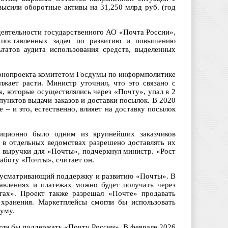
высили оборотные активы на 31,250 млрд руб. (год
деятельности государственного АО «Почта России»,
 поставленных задач по развитию и повышению
ьтатов аудита использования средств, выделенных
конопроекта комитетом Госдумы по информполитике
жает расти. Министр уточнил, что это связано с
, которые осуществлялись через «Почту», упал в 2
унктов выдачи заказов и доставки посылок. В 2020
 – и это, естественно, влияет на доставку посылок
диционно было одним из крупнейших заказчиков
 в отдельных ведомствах разрешено доставлять их
м выручки для «Почты», подчеркнул министр. «Рост
работу «Почты», считает он.
едусматривающий поддержку и развитию «Почты». В
равлениях и платежах можно будет получать через
гах». Проект также разрешал «Почте» продавать
 хранения. Маркетплейсы смогли бы использовать
уму.
гли бы поддержать «Почту России». В феврале 2026