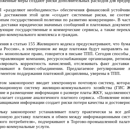
оженные меры создают риски дополнительных расходов для предпр
 «разделяют необходимость» обеспечения финансовой устойчив
б достижения этой цели «создает системные риски, не соотв
ипам государственной политики по развитию конкуренции». В час
 доставки юридически значимых сообщений и платежных документ
вующие государственные и коммерческие сервисы, а также перек
но-коммунального комплекса и граждан.
ения в статью 155 Жилищного кодекса предусматривают, что бум
а России», в электронном же виде платежки будут направлять на
и» монопольное право, говорится в письме ТПП. Сегодня способы д
управляющие компании, ресурсоснабжающие организации, региона
олировать корректность начислений, отслеживать факт достав
ркивают в бизнес-объединении. Предлагаемое регулирование 
ументом поддержания платежной дисциплины, уверены в ТПП.
том законопроект вводит электронную почтовую систему, кото
мационную систему жилищно-коммунального хозяйства (ГИС ЖК
ние и размещение информации о размере платы ЖКУ, задолженност
олагает создание аналогичного платного сервиса. «Появление но
тавщиками информации создает риски потери качества и достоверно
льку законопроект устанавливает плату практически за все де
ронную доставку платежек и обмен между информационными сист
ного потребителя», подчеркивают в Торгово-промышленной палате
но-коммунальные услуги.