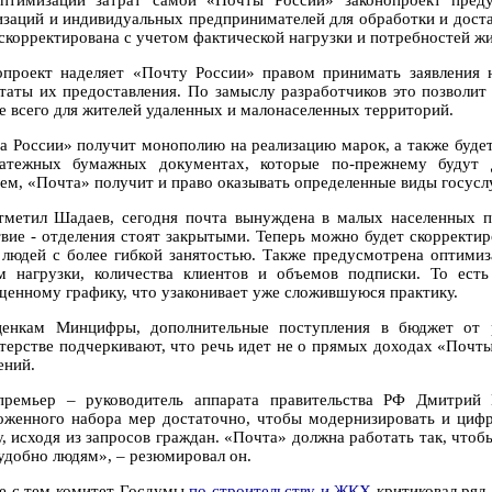
птимизации затрат самой «Почты России» законопроект преду
изаций и индивидуальных предпринимателей для обработки и доста
 скорректирована с учетом фактической нагрузки и потребностей ж
опроект наделяет «Почту России» правом принимать заявления н
ьтаты их предоставления. По замыслу разработчиков это позволи
е всего для жителей удаленных и малонаселенных территорий.
а России» получит монополию на реализацию марок, а также буде
атежных бумажных документах, которые по-прежнему будут д
ем, «Почта» получит и право оказывать определенные виды госуслу
тметил Шадаев, сегодня почта вынуждена в малых населенных пу
твие - отделения стоят закрытыми. Теперь можно будет скорректи
 людей с более гибкой занятостью. Также предусмотрена оптимиз
м нагрузки, количества клиентов и объемов подписки. То ест
щенному графику, что узаконивает уже сложившуюся практику.
енкам Минцифры, дополнительные поступления в бюджет от 
терстве подчеркивают, что речь идет не о прямых доходах «Почт
ений.
премьер – руководитель аппарата правительства РФ Дмитрий Г
оженного набора мер достаточно, чтобы модернизировать и цифр
у, исходя из запросов граждан. «Почта» должна работать так, чтоб
 удобно людям», – резюмировал он.
е с тем комитет Госдумы
по строительству и ЖКХ
критиковал ряд