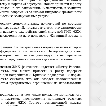
тему и портал «Госуслуги» может привести к росту
рилось в его заключении. В частности, в комитете
ументы вовремя из-за низкой цифровой грамотности
нности за коммунальные услуги.
России» дополнительных полномочий по доставке
рных домах. Депутаты отметили, что законопроект
низм наряду с уже действующей системой ГИС ЖКХ.
исключения из него поправок в Жилищный кодекс и
ренции. Он раскритиковал норму, согласно которой
федеральной почтовой связи. По оценке депутатов,
раторов, которые специализируются на пересылке
омитет предложил исключить данное положение.
ументов ЖКХ фактически наделяет «Почту России»
тета, это может привести к росту издержек
 для потребителей. Критике подверглась и норма,
тете считают, что она создает необоснованные
етом предлагаемых ограничений на использование
редполагает в том числе появление монопольного
и платежек, противоречит принципам развития
у в сфере ЖКХ Торгово-промышленной палаты.