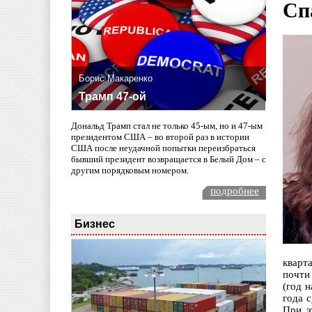
Сп
Борис Макаренко
Трамп 47-ой
Дональд Трамп стал не только 45-ым, но и 47-ым
президентом США – во второй раз в истории
США после неудачной попытки переизбраться
бывший президент возвращается в Белый Дом – с
другим порядковым номером.
подробнее
Бизнес
кварт
почти
(год 
года 
При 