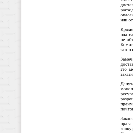
доста
расхо
опаса
или о
Кроме
плате
не об
Комит
закон
Замеч
доста
это м
заказ
Депут
моно
ресур
разре
преим
почто
Закон
права
конку