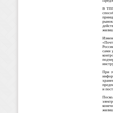
Предл
В ТПП
спосо
принц
рынок
дейст
жилищ
Измен
«Почт
Росси
сами 
контр
подче
инстр
При э
инфор
хране
предп
и пос
Поско
элект
конеч
жилищ