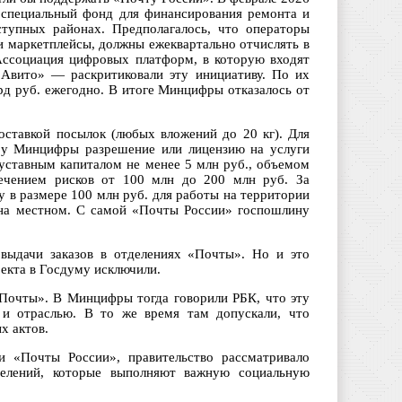
 специальный фонд для финансирования ремонта и
ступных районах. Предполагалось, что операторы
и маркетплейсы, должны ежеквартально отчислять в
Ассоциация цифровых платформ, в которую входят
«Авито» — раскритиковали эту инициативу. По их
рд руб. ежегодно. В итоге Минцифры отказалось от
доставкой посылок (любых вложений до 20 кг). Для
ь у Минцифры разрешение или лицензию на услуги
 уставным капиталом не менее 5 млн руб., объемом
ечением рисков от 100 млн до 200 млн руб. За
 в размере 100 млн руб. для работы на территории
 на местном. С самой «Почты России» госпошлину
 выдачи заказов в отделениях «Почты». Но и это
екта в Госдуму исключили.
«Почты». В Минцифры тогда говорили РБК, что эту
 и отраслью. В то же время там допускали, что
х актов.
и «Почты России», правительство рассматривало
елений, которые выполняют важную социальную