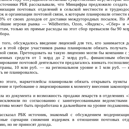
источники РБК рассказывали, что Минцифры предложило создать
низации почтовых отделений в сельской местности и труднодо
ок и организации почтовой связи, к которым планировали отнести 
3% от своих доходов от доставки междугородных посылок. Но 
ейшие игроки рынка — Wildberries, Ozon, «Яндекс», «Сбер» и 
етам, только их прямые расходы на этот сбор превысили бы 90 мл
бора.
 того, обсуждалось введение лицензий для тех, кто занимается 
ы в этой сфере участников рынка планировали обязать получат
вой связи. Претендовать на такую лицензию могли бы компании с
венных средств от 1 млрд до 2 млрд руб., финансовым обесп
зирование почтовой деятельности предлагалось взимать госпошлину
страны, 10 млн руб. — на региональном уровне и 1 млн руб. —
ть не планировалось.
о этого, маркетплейсы планировали обязать открывать пункты
ение и требование о лицензировании к моменту внесения законопро
ла из документа и возможность продажи лекарств в отделениях 
исключили по согласованию с заинтересованными ведомствами
атива может быть проработана в дальнейшем на уровне подзаконны
ассказал РБК источник, знакомый с обсуждением модернизаци
чные сценарии снижения издержек в отношении почтовых отд
ию, но не приносят дохода.