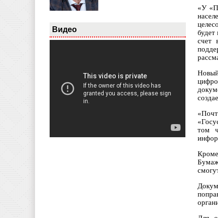
«У «П
насел
целес
Видео
будет
счет 
подде
рассм
Новый
цифро
докум
созда
«Почт
«Госу
том ч
инфор
Кроме
Бумаж
смогу
Докум
попра
орган