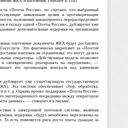
иятий ЖКХ и населения, считают в ТПП.
ости «Почты России», но считают, что выбранный
етствующие заявленным целям и противоречащие
тности, положения законопроекта перераспределяют
ов в пользу одной «Почты России», дублируют уже
ладывают дополнительные издержки на организации
ажные платежные документы ЖКХ будет доставлять
 Госуслуги. Это фактически закрепляет за «Почтой
оставки платежек не ограничены: это могут делать
льные операторы. «Действующая модель позволяет
ки и своевременно реагировать на нарушения», —
лишает эти организации контроля над ключевым
рая дублирует уже существующую государственную
Х). Эта система обеспечивает сбор, обработку,
и и т. д. Однако проект поддержки «Почты России»
вого интеграционного посредника между оператором
сти данных», — говорится в письме.
йствия в электронной почтовой системе, включая
емами, издержки «будут неизбежно переложены на
. То есть появляется риск роста платы граждан за