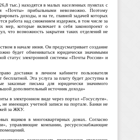
6,8 тыс.) находятся в малых населенных пунктах с
ния «Почты» прибыльными невозможно. Поэтому
рировать доходы, и на те, главной задачей которых
ся работа над снижением издержек, в том числе за
их мер, которые включает в себя законопроект о
л, что возможность закрытия таких отделений не
твом в начале июня. Он предусматривает создание
можно будет обмениваться юридически значимыми
овой статус электронной системы «Почты России» и
право доставки в личном кабинете пользователя
 бесплатной. Эта услуга за плату будет доступна в
ые заказные письма для юридически значимого
льшой дополнительный источник дохода»
нты в электронном виде через портал «Госуслуги».
, не имеющих учетной записи на портале. Банки не
жей за ЖКУ.
овых ящиков в многоквартирных домах. Согласно
ии», управляющие компании, ресурсоснабжающие
 помещений.