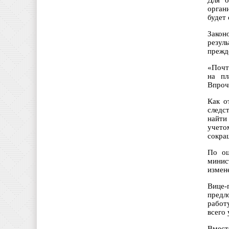
Для о
орган
будет
Закон
резул
прежд
«Почт
на пл
Впроч
Как о
следс
найти
учето
сокра
По оц
минис
измен
Вице-
предл
работ
всего
Вмест