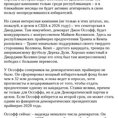
проводил кампанию только среди республиканцев – и в
ближайшие месяцы он будет активно агитировать в свою
пользу неопределившихся избирателей.
Но самая интересная кампания (не только в этих штатах, но,
пожалуй, в целом в США в 2026 году) – это сенаторская в
Джорджии. Там инкумбент, демократ Джон Оссофф, будет
конкурировать с конгрессменом Майком Коллинзом. Здесь на
республиканских праймериз предпочтения Трампа и Кемпа
разошлись – Трамп изначально поддерживал своего твердого
сторонника Коллинза, Кемп – другого кандидата, тренера по
американскому футболу Дерека Дули. Хорошо известный в
Джорджии Коллинз (еще его отец был там конгрессменом)
победил с большим перевесом.
У Оссоффа соперников на демократических праймериз не
было. Он сформировал мощный избирательный фонд более
чем в 32 млн долларов, и пока ведет в опросах, хотя
прогнозисты и воздерживаются от того, чтобы отдать
предпочтение одному из кандидатов. Ставки велики, причем
не только для Оссоффа, но и для Демократической партии в
целом. Если Оссофф изберется на второй срок, он может стать
одним из фаворитов демократических президентских
праймериз 2028 года.
Оссофф сейчас – надежда немалого числа демократов. Он