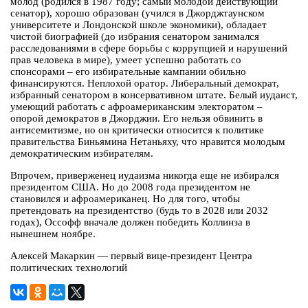
молод (родился в 1987 году; самый молодой действующий
сенатор), хорошо образован (учился в Джорджтаунском
университете и Лондонской школе экономики), обладает
чистой биографией (до избрания сенатором занимался
расследованиями в сфере борьбы с коррупцией и нарушений
прав человека в мире), умеет успешно работать со
спонсорами – его избирательные кампании обильно
финансируются. Неплохой оратор. Либеральный демократ,
избранный сенатором в консервативном штате. Белый иудаист,
умеющий работать с афроамериканским электоратом –
опорой демократов в Джорджии. Его нельзя обвинить в
антисемитизме, но он критически относится к политике
правительства Биньямина Нетаньяху, что нравится молодым
демократическим избирателям.
Впрочем, приверженец иудаизма никогда еще не избирался
президентом США. Но до 2008 года президентом не
становился и афроамериканец. Но для того, чтобы
претендовать на президентство (будь то в 2028 или 2032
годах), Оссофф вначале должен победить Коллинза в
нынешнем ноябре.
Алексей Макаркин — первый вице-президент Центра
политических технологий