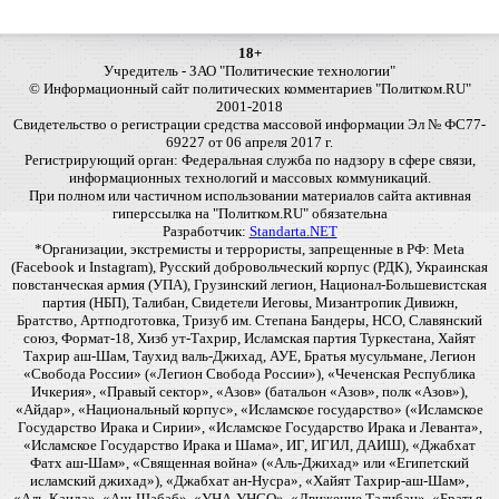
18+
Учредитель - ЗАО "Политические технологии"
© Информационный сайт политических комментариев "Политком.RU"
2001-2018
Свидетельство о регистрации средства массовой информации Эл № ФС77-
69227 от 06 апреля 2017 г.
Регистрирующий орган: Федеральная служба по надзору в сфере связи,
информационных технологий и массовых коммуникаций.
При полном или частичном использовании материалов сайта активная
гиперссылка на "Политком.RU" обязательна
Разработчик:
Standarta.NET
*Организации, экстремисты и террористы, запрещенные в РФ: Meta
(Facebook и Instagram), Русский добровольческий корпус (РДК), Украинская
повстанческая армия (УПА), Грузинский легион, Национал-Большевистская
партия (НБП), Талибан, Свидетели Иеговы, Мизантропик Дивижн,
Братство, Артподготовка, Тризуб им. Степана Бандеры, НСО, Славянский
союз, Формат-18, Хизб ут-Тахрир, Исламская партия Туркестана, Хайят
Тахрир аш-Шам, Таухид валь-Джихад, АУЕ, Братья мусульмане, Легион
«Свобода России» («Легион Свобода России»), «Чеченская Республика
Ичкерия», «Правый сектор», «Азов» (батальон «Азов», полк «Азов»),
«Айдар», «Национальный корпус», «Исламское государство» («Исламское
Государство Ирака и Сирии», «Исламское Государство Ирака и Леванта»,
«Исламское Государство Ирака и Шама», ИГ, ИГИЛ, ДАИШ), «Джабхат
Фатх аш-Шам», «Священная война» («Аль-Джихад» или «Египетский
исламский джихад»), «Джабхат ан-Нусра», «Хайят Тахрир-аш-Шам»,
«Аль-Каида», «Аш-Шабаб», «УНА-УНСО», «Движение Талибан», «Братья-