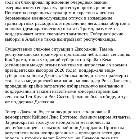
года он блокировал присвоение очередных званий
американским генералам, протестуя против решения
Пентагона разрешить служащим в «красных» штатах
беременным военнослужащим отпуск и возмещение
транспортных расходов для проведения легальных абортов в
«синих» (демократических) штатах. Трамп, разумеется,
поддерживает этого твердого трамписта. Губернаторские
выборы в Алабаме также выигрывают республиканцы.
Существенно сложнее ситуация в Джорджии. Там на
республиканских праймериз произошла небольшая сенсация.
Как Трамп, так и уходящий губернатор Брайан Кемп
(отношения между этими политиками непростые со времен
президентских выборов 2020 года), поддержали вице-
губернатора Берта Джонса. Однако победителем праймериз
стал глава медицинской компании, миллиардер Рика Джексон,
проведший крайне затратную избирательную кампанию и
поддержанный такими известными консерваторами как
сенаторы Тед Круз и Рик Скотт. Трамп не был в обиде, и тут
же поддержал Джексона.
Теперь Джексон будет конкурировать с чернокожей
демократкой Кейшей Лэнс Боттомс, бывшим мэром Атланты.
За демократов голосуют избиратели мегаполиса, за
республиканцев – сельских районов Джорджии. Прогнозы
результатов пока неопределенные – проведено всего два
опроса, в которых ведет Боттомс, но Джексон пока что