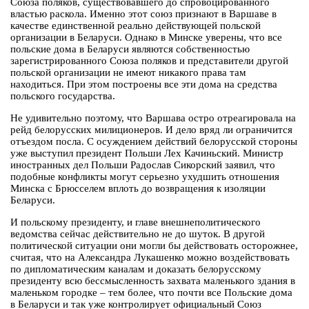
Союза поляков, существовавшего до спровоцированного
властью раскола. Именно этот союз признают в Варшаве в
качестве единственной реально действующей польской
организации в Беларуси. Однако в Минске уверены, что все
польские дома в Беларуси являются собственностью
зарегистрированного Союза поляков и представители другой
польской организации не имеют никакого права там
находиться. При этом построены все эти дома на средства
польского государства.
Не удивительно поэтому, что Варшава остро отреагировала на
рейд белорусских милиционеров. И дело вряд ли ограничится
отъездом посла. С осуждением действий белорусской стороны
уже выступил президент Польши Лех Качиньский. Министр
иностранных дел Польши Радослав Сикорский заявил, что
подобные конфликты могут серьезно ухудшить отношения
Минска с Брюсселем вплоть до возвращения к изоляции
Беларуси.
И польскому президенту, и главе внешнеполитического
ведомства сейчас действительно не до шуток. В другой
политической ситуации они могли бы действовать осторожнее,
считая, что на Александра Лукашенко можно воздействовать
по дипломатическим каналам и доказать белорусскому
президенту всю бессмысленность захвата маленького здания в
маленьком городке – тем более, что почти все Польские дома
в Беларуси и так уже контролирует официальный Союз