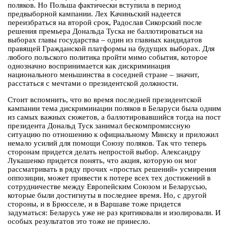
поляков. Но Польша фактически вступила в период
предвыборной кампании. Лех Качиньский надеется
переизбраться на второй срок, Радослав Сикорский после
решения премьера Дональда Туска не баллотироваться на
выборах главы государства – один из главных кандидатов
правящей Гражданской платформы на будущих выборах. Для
любого польского политика пройти мимо события, которое
однозначно воспринимается как дискриминация
национального меньшинства в соседней стране – значит,
расстаться с мечтами о президентской должности.
Стоит вспомнить, что во время последней президентской
кампании тема дискриминации поляков в Беларуси была одним
из самых важных сюжетов, а баллотировавшийся тогда на пост
президента Дональд Туск занимал бескомпромиссную
ситуацию по отношению к официальному Минску и приложил
немало усилий для помощи Союзу поляков. Так что теперь
сторонам придется делать непростой выбор. Александру
Лукашенко придется понять, что акция, которую он мог
рассматривать в ряду прочих «простых решений» усмирения
оппозиции, может привести к потере всех тех достижений в
сотрудничестве между Европейским Союзом и Беларусью,
которые были достигнуты в последнее время. Но, с другой
стороны, и в Брюсселе, и в Варшаве тоже придется
задуматься: Беларусь уже не раз критиковали и изолировали. И
особых результатов это тоже не принесло.