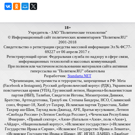
18+
Учредитель - ЗАО "Политические технологии"
© Информационный сайт политических комментариев "Политком.RU"
2001-2018
Свидетельство о регистрации средства массовой информации Эл № ФС77-
69227 от 06 апреля 2017 г.
Регистрирующий орган: Федеральная служба по надзору в сфере связи,
информационных технологий и массовых коммуникаций.
При полном или частичном использовании материалов сайта активная
гиперссылка на "Политком.RU" обязательна
Разработчик:
Standarta.NET
*Организации, экстремисты и террористы, запрещенные в РФ: Meta
(Facebook и Instagram), Русский добровольческий корпус (РДК), Украинская
повстанческая армия (УПА), Грузинский легион, Национал-Большевистская
партия (НБП), Талибан, Свидетели Иеговы, Мизантропик Дивижн,
Братство, Артподготовка, Тризуб им. Степана Бандеры, НСО, Славянский
союз, Формат-18, Хизб ут-Тахрир, Исламская партия Туркестана, Хайят
Тахрир аш-Шам, Таухид валь-Джихад, АУЕ, Братья мусульмане, Легион
«Свобода России» («Легион Свобода России»), «Чеченская Республика
Ичкерия», «Правый сектор», «Азов» (батальон «Азов», полк «Азов»),
«Айдар», «Национальный корпус», «Исламское государство» («Исламское
Государство Ирака и Сирии», «Исламское Государство Ирака и Леванта»,
«Исламское Государство Ирака и Шама», ИГ, ИГИЛ, ДАИШ), «Джабхат