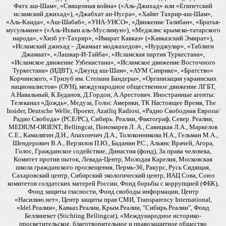
Фатх аш-Шам», «Священная война» («Аль-Джихад» или «Египетский
исламский джихад»), «Джабхат ан-Нусра», «Хайят Тахрир-аш-Шам»,
«Аль-Каида», «Аш-Шабаб», «УНА-УНСО», «Движение Талибан», «Братья-
мусульмане» («Аль-Ихван аль-Муслимун»), «Меджлис крымско-татарского
народа», «Хизб ут-Тахрир», «Имарат Кавказ» («Кавказский Эмират»),
«Исламский джихад – Джамаат моджахедов», «Нурджулар», «Таблиги
Джамаат», «Лашкар-И-Тайба», «Исламская партия Туркестана»,
«Исламское движение Узбекистана», «Исламское движение Восточного
Туркестана» (ИДВТ), «Джунд аш-Шам», «АУМ Синрике», «Братство»
Корчинского, «Тризуб им. Степана Бандеры», «Организация украинских
националистов» (ОУН), международное общественное движение ЛГБТ,
А.Навальный, К.Буданов, Д.Гордон, А.Арестович. Иностранные агенты:
Телеканал «Дождь», Медуза, Голос Америки, ТК Настоящее Время, The
Insider, Deutsche Welle, Проект, Azatliq Radiosi, «Радио Свободная Европа/
Радио Свобода» (PCE/PC), Сибирь. Реалии, Фактограф, Север. Реалии,
MEDIUM-ORIENT, Bellingcat, Пономарев Л. А., Савицкая Л.А., Маркелов
С.Е., Камалягин Д.Н., Апахончич Д.А., Толоконникова Н.А., Гельман М.А.,
Шендерович В.А., Верзилов П.Ю., Баданин Р.С., Альянс Врачей, Агора,
Голос, Гражданское содействие, Династия (фонд), За права человека,
Комитет против пыток, Левада-Центр, Молодая Карелия, Московская
школа гражданского просвещения, Пермь-36, Ракурс, Русь Сидящая,
Сахаровский центр, Сибирский экологический центр, ИАЦ Сова, Союз
комитетов солдатских матерей России, Фонд борьбы с коррупцией (ФБК),
Фонд защиты гласности, Фонд свободы информации, Центр
«Насилию.нет», Центр защиты прав СМИ, Transparency International,
«Idel.Реалии», Кавказ.Реалии, Крым.Реалии, "Сибирь.Реалии", Фонд
Беллингкет (Stichting Bellingcat), «Международное историко-
просветительское, благотворительное и правозащитное общество