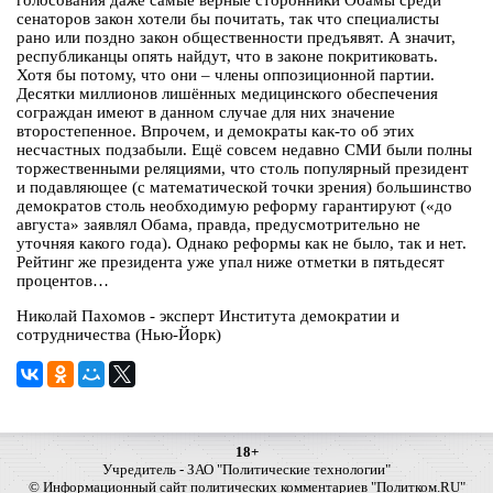
голосования даже самые верные сторонники Обамы среди
сенаторов закон хотели бы почитать, так что специалисты
рано или поздно закон общественности предъявят. А значит,
республиканцы опять найдут, что в законе покритиковать.
Хотя бы потому, что они – члены оппозиционной партии.
Десятки миллионов лишённых медицинского обеспечения
сограждан имеют в данном случае для них значение
второстепенное. Впрочем, и демократы как-то об этих
несчастных подзабыли. Ещё совсем недавно СМИ были полны
торжественными реляциями, что столь популярный президент
и подавляющее (с математической точки зрения) большинство
демократов столь необходимую реформу гарантируют («до
августа» заявлял Обама, правда, предусмотрительно не
уточняя какого года). Однако реформы как не было, так и нет.
Рейтинг же президента уже упал ниже отметки в пятьдесят
процентов…
Николай Пахомов - эксперт Института демократии и
сотрудничества (Нью-Йорк)
18+
Учредитель - ЗАО "Политические технологии"
© Информационный сайт политических комментариев "Политком.RU"