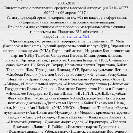
2001-2018
Свидетельство о регистрации средства массовой информации Эл № ФС77-
69227 от 06 апреля 2017 г.
Регистрирующий орган: Федеральная служба по надзору в сфере связи,
информационных технологий и массовых коммуникаций.
При полном или частичном использовании материалов сайта активная
гиперссылка на "Политком.RU" обязательна
Разработчик:
Standarta.NET
*Организации, экстремисты и террористы, запрещенные в РФ: Meta
(Facebook и Instagram), Русский добровольческий корпус (РДК), Украинская
повстанческая армия (УПА), Грузинский легион, Национал-Большевистская
партия (НБП), Талибан, Свидетели Иеговы, Мизантропик Дивижн,
Братство, Артподготовка, Тризуб им. Степана Бандеры, НСО, Славянский
союз, Формат-18, Хизб ут-Тахрир, Исламская партия Туркестана, Хайят
Тахрир аш-Шам, Таухид валь-Джихад, АУЕ, Братья мусульмане, Легион
«Свобода России» («Легион Свобода России»), «Чеченская Республика
Ичкерия», «Правый сектор», «Азов» (батальон «Азов», полк «Азов»),
«Айдар», «Национальный корпус», «Исламское государство» («Исламское
Государство Ирака и Сирии», «Исламское Государство Ирака и Леванта»,
«Исламское Государство Ирака и Шама», ИГ, ИГИЛ, ДАИШ), «Джабхат
Фатх аш-Шам», «Священная война» («Аль-Джихад» или «Египетский
исламский джихад»), «Джабхат ан-Нусра», «Хайят Тахрир-аш-Шам»,
«Аль-Каида», «Аш-Шабаб», «УНА-УНСО», «Движение Талибан», «Братья-
мусульмане» («Аль-Ихван аль-Муслимун»), «Меджлис крымско-татарского
народа», «Хизб ут-Тахрир», «Имарат Кавказ» («Кавказский Эмират»),
«Исламский джихад – Джамаат моджахедов», «Нурджулар», «Таблиги
Джамаат», «Лашкар-И-Тайба», «Исламская партия Туркестана»,
«Исламское движение Узбекистана», «Исламское движение Восточного