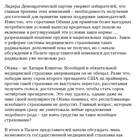
Лидеры Демократической партии уверяют избирателей, что
главная причина этих изменений – необходимость получения
достаточной для принятия закона поддержки законодателей.
Известно, что соратники Обамы для принятия более выгодных
потребителям условий выпуска кредитных карт пошли на
включение в регулирующий эти условия закон нормы ….
разрешающей ношение оружия в национальных парках. Закон
о реформе системы медицинского страхования таких
радикальных дополнений пока не получил, но с начала
обсуждения в Палате представителей изменился достаточно
радикально уже несколько раз.
Обама – не Хилари Клинтон. Всеобщей и обязательной
медицинской страховки американцам он не обещал. Разве что,
победив жену сорок второго президента США на праймириз,
против такой страховки он выступать перестал, рассчитывая
получить голоса, достаточные для того, чтобы стать сорок
четвёртым президентом. Это ему удалось, однако даже на
пике своей популярности Обама понимал, что республиканцы
всеобщего страхования не допустят. Главный вопрос, которым
оппозиция сразу же уничтожала любые предложения
подобного рода – где взять средства на такое всеобщее
страхование?
В итоге в Палате представителей начали обсуждать лишь
возможность государственной медицинской страховки как