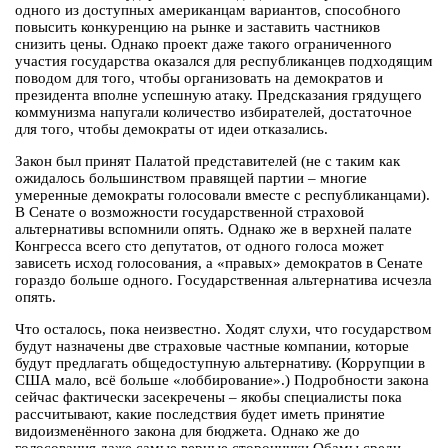
одного из доступных американцам вариантов, способного
повысить конкуренцию на рынке и заставить частников
снизить цены. Однако проект даже такого ограниченного
участия государства оказался для республиканцев подходящим
поводом для того, чтобы организовать на демократов и
президента вполне успешную атаку. Предсказания грядущего
коммунизма напугали количество избирателей, достаточное
для того, чтобы демократы от идеи отказались.
Закон был принят Палатой представителей (не с таким как
ожидалось большинством правящей партии – многие
умеренные демократы голосовали вместе с республиканцами).
В Сенате о возможности государственной страховой
альтернативы вспомнили опять. Однако же в верхней палате
Конгресса всего сто депутатов, от одного голоса может
зависеть исход голосования, а «правых» демократов в Сенате
гораздо больше одного. Государственная альтернатива исчезла
опять.
Что осталось, пока неизвестно. Ходят слухи, что государством
будут назначены две страховые частные компании, которые
будут предлагать общедоступную альтернативу. (Коррупции в
США мало, всё больше «лоббирование».) Подробности закона
сейчас фактически засекречены – якобы специалисты пока
рассчитывают, какие последствия будет иметь принятие
видоизменённого закона для бюджета. Однако же до