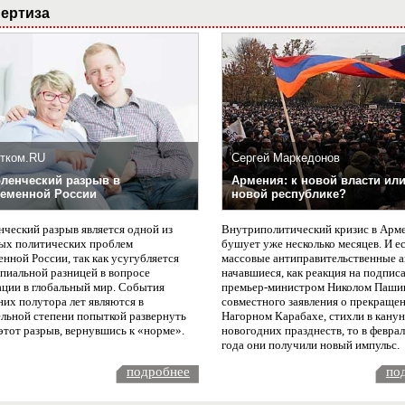
ертиза
тком.RU
Сергей Маркедонов
ленческий разрыв в
Армения: к новой власти или
еменной России
новой республике?
нческий разрыв является одной из
Внутриполитический кризис в Арм
ых политических проблем
бушует уже несколько месяцев. И е
нной России, так как усугубляется
массовые антиправительственные а
пиальной разницей в вопросе
начавшиеся, как реакция на подпис
ации в глобальный мир. События
премьер-министром Николом Паши
них полутора лет являются в
совместного заявления о прекращен
ельной степени попыткой развернуть
Нагорном Карабахе, стихли в канун
этот разрыв, вернувшись к «норме».
новогодних празднеств, то в февра
года они получили новый импульс.
подробнее
по