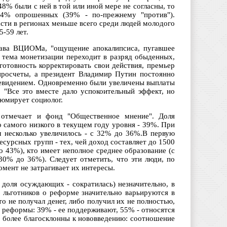
8% были с ней в той или иной мере не согласны, то
54% опрошенных (39% - по-прежнему "против").
асти в регионах меньше всего среди людей молодого
5-59 лет.
глава ВЦИОМа, "ощущение апокалипсиса, пугавшее
с тема монетизации переходит в разряд обыденных,
готовность корректировать свои действия, премьер
просчеты, а президент Владимир Путин постоянно
елевидением. Одновременно были увеличены выплаты
. "Все это вместе дало успокоительный эффект, но
зюмирует социолог.
 отмечает и фонд "Общественное мнение". Доля
 самого низкого в текущем году уровня - 39%. При
 несколько увеличилось - с 32% до 36%.В первую
сурсных групп - тех, чей доход составляет до 1500
 43%), кто имеет неполное среднее образование (с
30% до 36%). Следует отметить, что эти люди, по
мент не затрагивает их интересы.
доля осуждающих - сократилась) незначительно, в
 льготников о реформе значительно варьируются в
о не получал денег, либо получил их не полностью,
 реформы: 39% - ее поддерживают, 55% - относятся
, более благосклонны к нововведению: соотношение