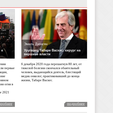
Эмиль Дабагян
 к
Уругваец Табаре Васкес: хирург на
вершине власти
ении
6 декабря 2020 года перешагнув 80 лет, от
сли первые
тяжелой болезни скончался обаятельный
кции,
человек, выдающийся деятель, блестящий
ание
медик онколог, практиковавший до конца
няном
жизни, Табаре Васкес.
ии огня в
ле 2021
дробнее
подробнее