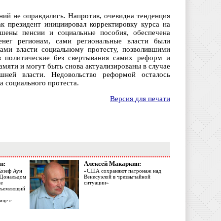
ний не оправдались. Напротив, очевидна тенденция
к президент инициировал корректировку курса на
шены пенсии и социальные пособия, обеспечена
енег регионам, сами региональные власти были
ами власти социальному протесту, позволившими
в политические без свертывания самих реформ и
амяти и могут быть снова актуализированы в случае
шней власти. Недовольство реформой осталось
а социального протеста.
Версия для печати
н:
Алексей Макаркин:
Жозеф Аун
«США сохраняют патронаж над
с Дональдом
Венесуэлой в чрезвычайной
ме
ситуации»
объемлющий
ице с