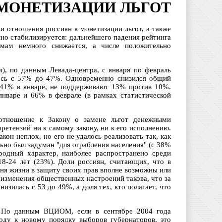
МОНЕТИЗАЦИИ ЛЬГОТ
 отношения россиян к монетизации льгот, а также
но стабилизируется: дальнейшего падения рейтинга
рмам немного снижается, а числе положительно
, по данным Левада-центра, с января по февраль
ось с 57% до 47%. Одновременно снизился общий
 41% в январе, не поддерживают 13% против 10%.
январе и 66% в феврале (в рамках статистической
отношение к Закону о замене льгот денежными
етензий ни к самому закону, ни к его исполнению.
кон неплох, но его не удалось реализовать так, как
ально был задуман "для ограбления населения" (с 38%
родный характер, наиболее распространено среди
8-24 лет (23%). Доли россиян, считающих, что в
ня жизни в защиту своих прав вполне возможны или
изменения общественных настроений такова, что за
изилась с 53 до 49%, а доля тех, кто полагает, что
. По данным ВЦИОМ, если в сентябре 2004 года
оду к новому порядку выборов губернаторов, это