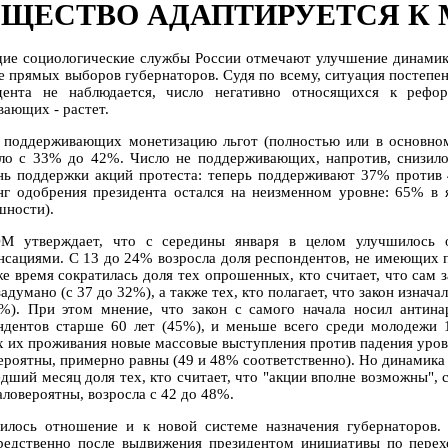
ЩЕСТВО АДАПТИРУЕТСЯ К 
ие социологические службы России отмечают улучшение динамики
е прямых выборов губернаторов. Судя по всему, ситуация постепен
дента не наблюдается, число негативно относящихся к рефо
вающих - растет.
 поддерживающих монетизацию льгот (полностью или в основном)
ло с 33% до 42%. Число не поддерживающих, напротив, снизил
нь поддержки акций протеста: теперь поддерживают 37% против
нг одобрения президента остался на неизменном уровне: 65% в 
шности).
 утверждает, что с середины января в целом улучшилось 
нсациями. С 13 до 24% возросла доля респондентов, не имеющих пр
е время сократилась доля тех опрошенных, кто считает, что сам за
адумано (с 37 до 32%), а также тех, кто полагает, что закон изнач
%). При этом мнение, что закон с самого начала носил антина
ндентов старше 60 лет (45%), и меньше всего среди молодежи 1
х их проживания новые массовые выступления против падения уров
ероятны, примерно равны (49 и 48% соответственно). Но динамика 
ший месяц доля тех, кто считает, что "акции вполне возможны", сн
аловероятны, возросла с 42 до 48%.
илось отношение и к новой системе назначения губернаторов
редственно после выдвижения президентом инициативы по перех