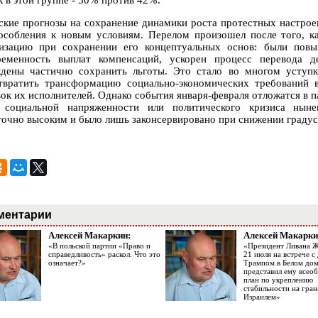
к в этой группе - 50% против 42%.
ские прогнозы на сохранение динамики роста протестных настрое
особления к новым условиям. Перелом произошел после того, ка
изацию при сохранении его концептуальных основ: были повы
ременность выплат компенсаций, ускорен процесс перевода д
дены частично сохранить льготы. Это стало во многом уступк
твратить трансформацию социально-экономических требований 
вок их исполнителей. Однако события января-февраля отложатся в п
 социальной напряженности или политического кризиса ныне
точно высоким и было лишь законсервировано при снижении градус
ментарии
Алексей Макаркин:
Алексей Макарки
«В польской партии «Право и
«Президент Ливана 
справедливость» раскол. Что это
21 июля на встрече 
означает?»
Трампом в Белом до
представил ему все
план по укреплению
стабильности на гран
Израилем»