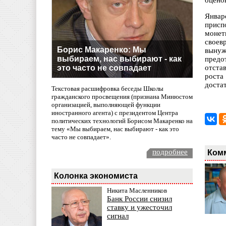
оцено
Январ
присп
монет
своев
Борис Макаренко: Мы
вынуж
выбираем, нас выбирают - как
предо
это часто не совпадает
отста
роста
доста
Текстовая расшифровка беседы Школы
гражданского просвещения (признана Минюстом
организацией, выполняющей функции
иностранного агента) с президентом Центра
политических технологий Борисом Макаренко на
тему «Мы выбираем, нас выбирают - как это
часто не совпадает».
Ком
подробнее
Колонка экономиста
Никита Масленников
Банк России снизил
ставку и ужесточил
сигнал