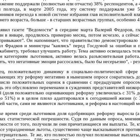
ожение поддержали (полностью или отчасти) 38% респондентов, а 4
я полгода, в марте 2005 года, эту систему поддержали уже 
нников перехода к новой системе избрания глав исполнительной вл
него возраста, больше - в старших возрастных группах, особенно 4
аявил газете "Ведомости" в середине марта Валерий Федоров, 
ян в январе, продлилось примерно месяц, потом исчезло, а сейча
привыкают". Он напоминает, что правительство демонстрировало 
л Фрадков и министры "каялись" перед Госдумой за ошибки и 
 кабинету, требовал улучшить работу. Тема активно освещалась т
м категориям льготников, активно велась разъяснительная работа
ть, что негативные эмоции рассосались, было бы несерьезно", - ре
ец, положительную динамику в социально-политической сфере
вающих эту реформу негативно в нынешнем опросе сократилась до
число положительных оценок в сравнении с предыдущим опросом
дь это обусловлено переменами в суждениях представителей низкоре
й (доля положительно оценивающих реформу увеличилась с 31% до
о 51%) и в целом плохо адаптировался к сегодняшней жизни (с 
ей части, сами не являются льготниками, и реформа в настоящий мо
же время среди льготников доля одобряющих реформу выросла (а 
лах статистической погрешности. Судя по данным опроса, мнения
имости от того, получили ли они причитающиеся им выплаты. Те, кт
 все упраздненные льготы, существенно чаще высказываются против
 отрицательно. Те же, кто полностью получил положенные выплаты