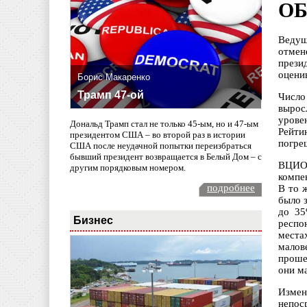
ОБ
Ведущ
отмен
прези
оцени
Борис Макаренко
Трамп 47-ой
Число
вырос
урове
Дональд Трамп стал не только 45-ым, но и 47-ым
Рейти
президентом США – во второй раз в истории
погре
США после неудачной попытки переизбраться
бывший президент возвращается в Белый Дом – с
ВЦИОМ
другим порядковым номером.
компе
подробнее
В то ж
было з
до 35
Бизнес
респо
места
малов
прошед
они м
Измен
непос