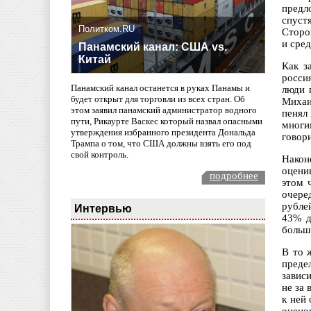
предл
спуст
Политком.RU
Сторо
и сред
Панамский канал: США vs.
Китай
Как з
росси
Панамский канал останется в руках Панамы и
люди 
будет открыт для торговли из всех стран. Об
Михаи
этом заявил панамский администратор водного
пенял
пути, Рикаурте Васкес который назвал опасными
многи
утверждения избранного президента Дональда
говори
Трампа о том, что США должны взять его под
свой контроль.
Након
оцени
подробнее
этом 
очере
рубле
Интервью
43% д
больш
В то 
преде
завис
не за
к ней