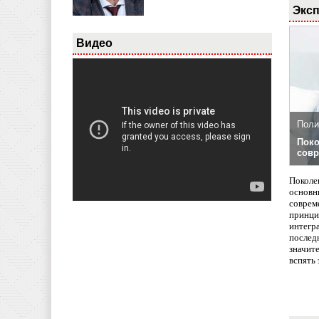
Эксп
Видео
Поли
Поко
совр
Поколе
основн
совреме
принци
интегр
послед
значит
вспять 