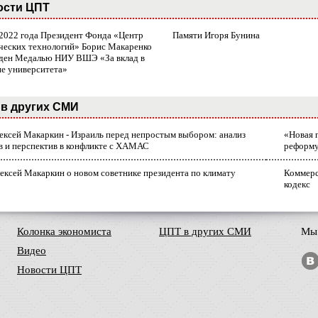
ости ЦПТ
 2022 года Президент Фонда «Центр
Памяти Игоря Бунина
ческих технологий» Борис Макаренко
ден Медалью НИУ ВШЭ «За вклад в
ие университета»
в других СМИ
лексей Макаркин - Израиль перед непростым выбором: анализ
«Новая 
в и перспектив в конфликте с ХАМАС
реформ
ексей Макаркин о новом советнике президента по климату
Коммерс
кодекс
Колонка экономиста
ЦПТ в других СМИ
Мы 
Видео
Новости ЦПТ