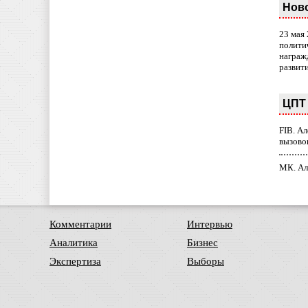
Нов
23 мая
полити
награж
развит
ЦПТ 
FIB. А
вызово
МК. Ал
Комментарии
Интервью
Аналитика
Бизнес
Экспертиза
Выборы