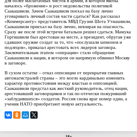
для более масштабных чисток в армии, в которой якобы
началось «брожение» и рост недовольства политикой
Саакашвили. Зачем Саакашвили поехал на базу лично
уговаривать личный состав части сдаться? Как рассказал
«Коммерсанту» представитель МВД Грузии Шота Утиашвили,
Саакашвили приехал на базу лично, невзирая на опасность.
Сразу же после этой встречи батальон решил сдаться. Мамука
Горгишвили был арестован на месте, а президент, обругав уже
сдавших оружие солдат за то, что «послушали шпионов и
подлецов», приказал арестовать всех лидеров заговора.
Заключительным этапом «операции» стало обращение
Саакашвили к нации, в котором он напрямую обвинил Москву
в заговоре.
В сухом остатке – отказ оппозиции от перекрытия главных
автомагистралей страны – это могло кардинально изменить
характер противостояния между властью и оппозицией.
Саакашвили предстал как жесткий руководитель, отец нации,
арестовавший заговорщиков и так по-отечески пожуривший
«заблудившихся» солдатов. Россия снова враг номер один, а
учения НАТО приобретают новую актуальность.
18+