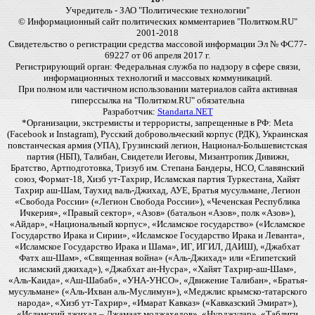
Учредитель - ЗАО "Политические технологии"
© Информационный сайт политических комментариев "Политком.RU"
2001-2018
Свидетельство о регистрации средства массовой информации Эл № ФС77-
69227 от 06 апреля 2017 г.
Регистрирующий орган: Федеральная служба по надзору в сфере связи,
информационных технологий и массовых коммуникаций.
При полном или частичном использовании материалов сайта активная
гиперссылка на "Политком.RU" обязательна
Разработчик:
Standarta.NET
*Организации, экстремисты и террористы, запрещенные в РФ: Meta
(Facebook и Instagram), Русский добровольческий корпус (РДК), Украинская
повстанческая армия (УПА), Грузинский легион, Национал-Большевистская
партия (НБП), Талибан, Свидетели Иеговы, Мизантропик Дивижн,
Братство, Артподготовка, Тризуб им. Степана Бандеры, НСО, Славянский
союз, Формат-18, Хизб ут-Тахрир, Исламская партия Туркестана, Хайят
Тахрир аш-Шам, Таухид валь-Джихад, АУЕ, Братья мусульмане, Легион
«Свобода России» («Легион Свобода России»), «Чеченская Республика
Ичкерия», «Правый сектор», «Азов» (батальон «Азов», полк «Азов»),
«Айдар», «Национальный корпус», «Исламское государство» («Исламское
Государство Ирака и Сирии», «Исламское Государство Ирака и Леванта»,
«Исламское Государство Ирака и Шама», ИГ, ИГИЛ, ДАИШ), «Джабхат
Фатх аш-Шам», «Священная война» («Аль-Джихад» или «Египетский
исламский джихад»), «Джабхат ан-Нусра», «Хайят Тахрир-аш-Шам»,
«Аль-Каида», «Аш-Шабаб», «УНА-УНСО», «Движение Талибан», «Братья-
мусульмане» («Аль-Ихван аль-Муслимун»), «Меджлис крымско-татарского
народа», «Хизб ут-Тахрир», «Имарат Кавказ» («Кавказский Эмират»),
«Исламский джихад – Джамаат моджахедов», «Нурджулар», «Таблиги