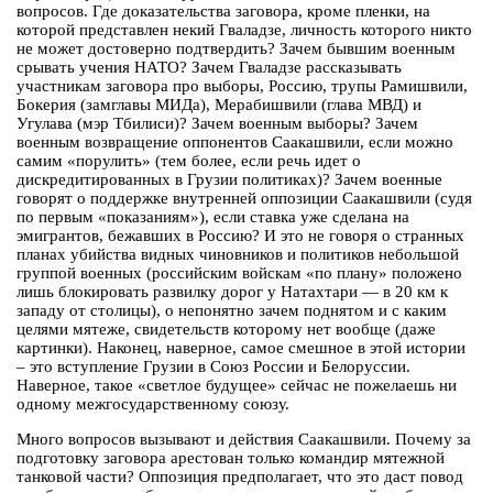
вопросов. Где доказательства заговора, кроме пленки, на
которой представлен некий Гваладзе, личность которого никто
не может достоверно подтвердить? Зачем бывшим военным
срывать учения НАТО? Зачем Гваладзе рассказывать
участникам заговора про выборы, Россию, трупы Рамишвили,
Бокерия (замглавы МИДа), Мерабишвили (глава МВД) и
Угулава (мэр Тбилиси)? Зачем военным выборы? Зачем
военным возвращение оппонентов Саакашвили, если можно
самим «порулить» (тем более, если речь идет о
дискредитированных в Грузии политиках)? Зачем военные
говорят о поддержке внутренней оппозиции Саакашвили (судя
по первым «показаниям»), если ставка уже сделана на
эмигрантов, бежавших в Россию? И это не говоря о странных
планах убийства видных чиновников и политиков небольшой
группой военных (российским войскам «по плану» положено
лишь блокировать развилку дорог у Натахтари — в 20 км к
западу от столицы), о непонятно зачем поднятом и с каким
целями мятеже, свидетельств которому нет вообще (даже
картинки). Наконец, наверное, самое смешное в этой истории
– это вступление Грузии в Союз России и Белоруссии.
Наверное, такое «светлое будущее» сейчас не пожелаешь ни
одному межгосударственному союзу.
Много вопросов вызывают и действия Саакашвили. Почему за
подготовку заговора арестован только командир мятежной
танковой части? Оппозиция предполагает, что это даст повод