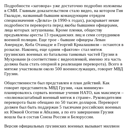
Подробности «заговора» уже достаточно подробно изложены
в СМИ. Главным доказательством стало видео, на котором Гия
Гваладзе, названный бывшим командующим отрядом
спецназначения «Дельта» (в 1990-х годах), раскрывает некие
подробности переворота перед якобы бывшими офицерами,
лица которых затушеваны. Кроме пленки, обществу
предъявлены аресты 13 гражданских лиц и семи сотрудников
военной полиции. Еще трое - бывшие офицеры Леван
Америдзе, Коба Отанадзе и Георгий Криалашвили - остаются в
розыске. Наконец, еще одним «фактом» стал мятеж
грузинских военных из батальона танковых частей Грузии в
Мухровани (в соответствии с видеопленкой, именно эта часть
должна была стать опорной в реализации переворота). Всего в
мятеже участвовали около 500 военнослужащих, говорит МВД
Грузии.
Общественности был представлен и план действий. Как
говорит представитель МВД Грузии, «как минимум»
планировалось сорвать военные учения НАТО, как максимум –
«полномасштабный военный мятеж в стране». Руководителям
переворота было обещано по 50 тысяч долларов. Переворот
должен был быть поддержан 5 тысячами российских военных
их Южной Осетии и Абхазии, а по его завершении Грузия
вошла бы в состав Союза России и Белоруссии.
Версия официальных грузинских военных вызывает миллион