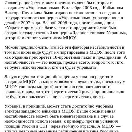
Иллюстрацией тут может послужить хотя бы история с
созданием «Укратомпрома». В декабре 2006 года Кабмином
Виктора Януковича было издано постановление о создании
государственного концерна «Укратомпром», упраздненное в
декабре 2007 года. Весной 2008 года, после ликвидации
«Укратомпрома» на базе части его предприятий уже был
создан государственный концерн «Ядерное топливо Украины»,
который и станет участником МЦОУ.
Можно предположить, что все эти факторы нестабильности в
том или ином виде будут импортированы в МЦОУ, после того
как Украина приобретет 10-процетный пакет в предприятии. А
нестабильность — это всегда, прежде всего, вопрос того, кто
ее будет использовать и кто ей будет управлять.
Лозунги деполитизации обогащения урана посредством
создания МЦОУ во многом являются лукавством, поскольку у
МЦОУ слишком мощный потенциал геополитического
влияния, и вряд ли этот энергетический рычаг принципиально
не будет использоваться не в энергетических целях.
Украина, в принципе, может стать достаточно удобным
агентом западного влияния в МЦОУ. Выше обозначенная
нестабильность может быть инвентаризована и в случае
необходимости использована, к примеру, против усиления
позиций России в СНГ через атомную отрасль. А МЦОУ —
вполне реальный механизм расширения влияния России на