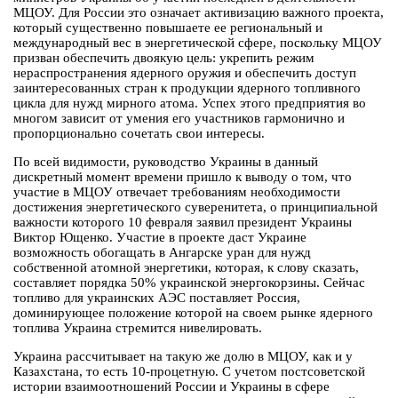
МЦОУ. Для России это означает активизацию важного проекта,
который существенно повышаете ее региональный и
международный вес в энергетической сфере, поскольку МЦОУ
призван обеспечить двоякую цель: укрепить режим
нераспространения ядерного оружия и обеспечить доступ
заинтересованных стран к продукции ядерного топливного
цикла для нужд мирного атома. Успех этого предприятия во
многом зависит от умения его участников гармонично и
пропорционально сочетать свои интересы.
По всей видимости, руководство Украины в данный
дискретный момент времени пришло к выводу о том, что
участие в МЦОУ отвечает требованиям необходимости
достижения энергетического суверенитета, о принципиальной
важности которого 10 февраля заявил президент Украины
Виктор Ющенко. Участие в проекте даст Украине
возможность обогащать в Ангарске уран для нужд
собственной атомной энергетики, которая, к слову сказать,
составляет порядка 50% украинской энергокорзины. Сейчас
топливо для украинских АЭС поставляет Россия,
доминирующее положение которой на своем рынке ядерного
топлива Украина стремится нивелировать.
Украина рассчитывает на такую же долю в МЦОУ, как и у
Казахстана, то есть 10-процетную. С учетом постсоветской
истории взаимоотношений России и Украины в сфере