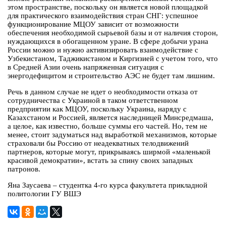
этом пространстве, поскольку он является новой площадкой
для практического взаимодействия стран СНГ: успешное
функционирование МЦОУ зависит от возможности
обеспечения необходимой сырьевой базы и от наличия сторон,
нуждающихся в обогащенном уране. В сфере добычи урана
России можно и нужно активизировать взаимодействие с
Узбекистаном, Таджикистаном и Киргизией с учетом того, что
в Средней Азии очень напряженная ситуация с
энергодефицитом и строительство АЭС не будет там лишним.
Речь в данном случае не идет о необходимости отказа от
сотрудничества с Украиной в таком ответственном
предприятии как МЦОУ, поскольку Украина, наряду с
Казахстаном и Россией, является наследницей Минсредмаша,
а целое, как известно, больше суммы его частей. Но, тем не
менее, стоит задуматься над выработкой механизмов, которые
страховали бы Россию от неадекватных телодвижений
партнеров, которые могут, прикрываясь ширмой «маленькой
красивой демократии», встать за спину своих западных
патронов.
Яна Заусаева – студентка 4-го курса факультета прикладной
политологии ГУ ВШЭ