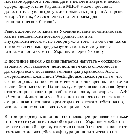
поставок ядерного топлива, да и в целом в энергетической
сфере, присутствие Украины в МЦОУ может добавить
дополнительную интригу в деятельность центра в Ангарске,
который и так, без сомнения, станет полем для
геополитических баталий.
Рынок ядерного топлива на Украине крайне политизирован,
как на внешнеполитическом уровне, так и на
внутриполитическом, не говоря уже о том, что он отличается
такой же степенью предсказуемости, как и ситуация с
газовыми поставками на Украину и через Украину.
В последнее время Украина пытается напугать «москалей»
атомным остракизмом, демонстрируя свою способность
договориться о поставках топлива для украинских АЭС с
американской компанией Westinghouse, несмотря на то, что
это не оправдано ни с экономической точки зрения, ни с точки
зрения безопасности. Во-первых, американское топливо будет
стоить дороже своего российского аналога, во-вторых, на АЭС
в Чехии и Финляндии уже было доказано, что использование
американского топлива в реакторах советского небезопасно,
что вызвано технологическими причинами.
К этой диверсификационной составляющей добавляется также
и то, что ситуация в атомной отрасли на Украине колеблется
вместе с линией партии, то есть в сильной степени зависит от
постоянно меняющейся конфигурации политических сил.