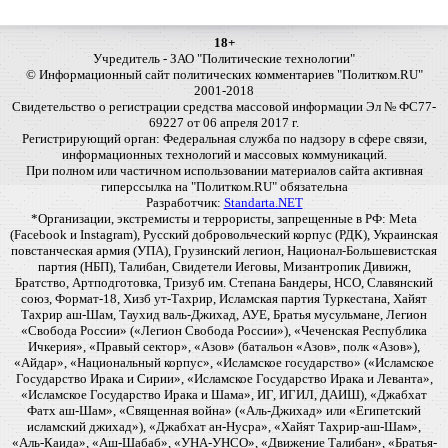
18+
Учредитель - ЗАО "Политические технологии"
© Информационный сайт политических комментариев "Политком.RU"
2001-2018
Свидетельство о регистрации средства массовой информации Эл № ФС77-
69227 от 06 апреля 2017 г.
Регистрирующий орган: Федеральная служба по надзору в сфере связи,
информационных технологий и массовых коммуникаций.
При полном или частичном использовании материалов сайта активная
гиперссылка на "Политком.RU" обязательна
Разработчик:
Standarta.NET
*Организации, экстремисты и террористы, запрещенные в РФ: Meta
(Facebook и Instagram), Русский добровольческий корпус (РДК), Украинская
повстанческая армия (УПА), Грузинский легион, Национал-Большевистская
партия (НБП), Талибан, Свидетели Иеговы, Мизантропик Дивижн,
Братство, Артподготовка, Тризуб им. Степана Бандеры, НСО, Славянский
союз, Формат-18, Хизб ут-Тахрир, Исламская партия Туркестана, Хайят
Тахрир аш-Шам, Таухид валь-Джихад, АУЕ, Братья мусульмане, Легион
«Свобода России» («Легион Свобода России»), «Чеченская Республика
Ичкерия», «Правый сектор», «Азов» (батальон «Азов», полк «Азов»),
«Айдар», «Национальный корпус», «Исламское государство» («Исламское
Государство Ирака и Сирии», «Исламское Государство Ирака и Леванта»,
«Исламское Государство Ирака и Шама», ИГ, ИГИЛ, ДАИШ), «Джабхат
Фатх аш-Шам», «Священная война» («Аль-Джихад» или «Египетский
исламский джихад»), «Джабхат ан-Нусра», «Хайят Тахрир-аш-Шам»,
«Аль-Каида», «Аш-Шабаб», «УНА-УНСО», «Движение Талибан», «Братья-