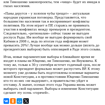
или Тимошенко законопроекты, тем «чище» будет их имидж в
глазах населения.
«Паны дерутся – у холопов чубы трещат» – актуальная
народная украинская поговорка. Представляется, что
большинство населения так и воспринимает конфликты
политиков. На этом играет и ПР, стараясь не принимать
участия в конфликтах между премьером и президентом.
Следовательно, «регионалам» сейчас также не выгоден
роспуск Рады. Им вообще не выгодно формировать свой
Кабмин в 2008 г., ведь по итогам года инфляция может
превысить 20%! Лучше вообще как можно дольше (вплоть до
президентских выборов) быть оппозицией в Раде этого созыва.
Итак, новые парламентские выборы в ближайшее время не
входят в планы ни Ющенко, ни Тимошенко, ни Януковича. К
тому же, только к 30-у сентября истечет годичный срок, после
которого президент формально может распустить ВР. К этому
моменту уже должны быть подготовлены основные варианты
новой Конституции, а в противостоянии Ющенко-Тимошенко
кто-то из них «не выдержит», и правительство уйдет в
отставку. А значит, осенью этого года Украина вновь может
выбирать свой парламент. Выборы и изменение Конституции
сделают эту осень «горячей».