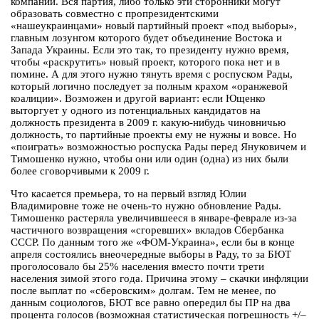
компаний. Вся партия, либо только эти сторонники могут
образовать совместно с пропрезидентскими
«нашеукраинцами» новый партийный проект «под выборы»,
главным лозунгом которого будет объединение Востока и
Запада Украины. Если это так, то президенту нужно время,
чтобы «раскрутить» новый проект, которого пока нет и в
помине. А для этого нужно тянуть время с роспуском Рады,
который логично последует за полным крахом «оранжевой
коалиции». Возможен и другой вариант: если Ющенко
выторгует у одного из потенциальных кандидатов на
должность президента в 2009 г. какую-нибудь чиновничью
должность, то партийные проекты ему не нужны и вовсе. Но
«поиграть» возможностью роспуска Рады перед Януковичем и
Тимошенко нужно, чтобы они или один (одна) из них были
более сговорчивыми к 2009 г.
Что касается премьера, то на первый взгляд Юлии
Владимировне тоже не очень-то нужно обновление Рады.
Тимошенко растеряла увеличившееся в январе-феврале из-за
частичного возвращения «сгоревших» вкладов Сбербанка
СССР. По данным того же «ФОМ-Украина», если бы в конце
апреля состоялись внеочередные выборы в Раду, то за БЮТ
проголосовало бы 25% населения вместо почти трети
населения зимой этого года. Причина этому – скачки инфляции
после выплат по «сберовским» долгам. Тем не менее, по
данным социологов, БЮТ все равно опередил бы ПР на два
процента голосов (возможная статистическая погрешность +/–