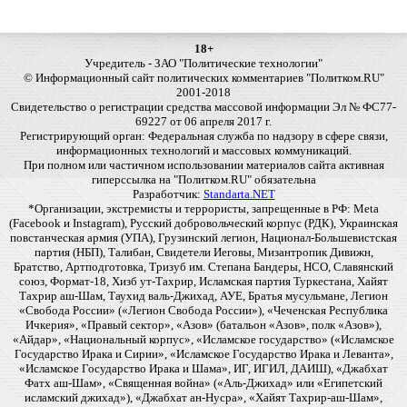
18+
Учредитель - ЗАО "Политические технологии"
© Информационный сайт политических комментариев "Политком.RU"
2001-2018
Свидетельство о регистрации средства массовой информации Эл № ФС77-
69227 от 06 апреля 2017 г.
Регистрирующий орган: Федеральная служба по надзору в сфере связи,
информационных технологий и массовых коммуникаций.
При полном или частичном использовании материалов сайта активная
гиперссылка на "Политком.RU" обязательна
Разработчик:
Standarta.NET
*Организации, экстремисты и террористы, запрещенные в РФ: Meta
(Facebook и Instagram), Русский добровольческий корпус (РДК), Украинская
повстанческая армия (УПА), Грузинский легион, Национал-Большевистская
партия (НБП), Талибан, Свидетели Иеговы, Мизантропик Дивижн,
Братство, Артподготовка, Тризуб им. Степана Бандеры, НСО, Славянский
союз, Формат-18, Хизб ут-Тахрир, Исламская партия Туркестана, Хайят
Тахрир аш-Шам, Таухид валь-Джихад, АУЕ, Братья мусульмане, Легион
«Свобода России» («Легион Свобода России»), «Чеченская Республика
Ичкерия», «Правый сектор», «Азов» (батальон «Азов», полк «Азов»),
«Айдар», «Национальный корпус», «Исламское государство» («Исламское
Государство Ирака и Сирии», «Исламское Государство Ирака и Леванта»,
«Исламское Государство Ирака и Шама», ИГ, ИГИЛ, ДАИШ), «Джабхат
Фатх аш-Шам», «Священная война» («Аль-Джихад» или «Египетский
исламский джихад»), «Джабхат ан-Нусра», «Хайят Тахрир-аш-Шам»,