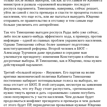
только после новых выборов, так как за отставкой ее Кабинета
министров и развала «оранжевой коалиции» последует
роспуск парламента. Тимошенко, наверняка, сейчас решает,
уйти ли самой с поста премьера и спасти те проценты голосов
населения, что еще есть, или же пытаться вынудить Ющенко
отправить ее правительство в отставку и тем самым еще
больше увеличить его антирейтинг.
Так что Тимошенко выгоден роспуск Рады либо уже сейчас,
либо после какого-нибудь эффектного хода, к примеру, против
инфляции – одной из главных проблем украинского населения.
Однако Тимошенко сейчас более занимает подготовка
конституционной реформы. Второй человек в БЮТ –
Александр Турчинов даже предъявил в середине мая
ультиматум президенту: изменения Конституции в обмен на
досрочные выборы. И Тимошенко, как и Ющенко, пока нужен
действующий парламент.
Третий «большой игрок» - Янукович. Его партия на волне
критики экономической политики Кабинета Тимошенко
постепенно набирает потенциальные голоса на выборах, но
пока отстает от БЮТ. В этой ситуации, несмотря на заявления
Януковича, что эту Раду стоит распустить, «регионалам»
нужно тянуть время и дать «оранжевым» самим погубить
свою популярность у части населения. Чем дольше будет
продолжаться конфликт президента и премьера и чем дальше
от этого будет ПР, периодически проваливая нужные Ющенко