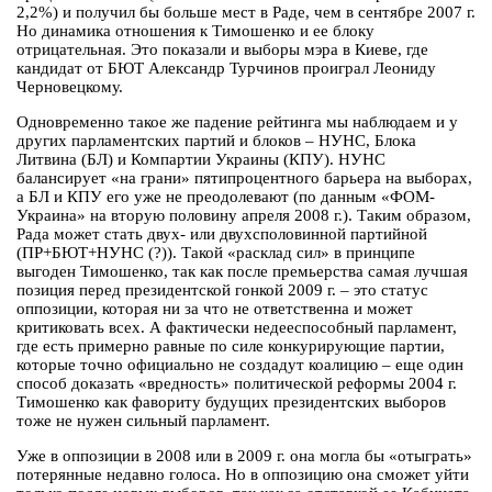
2,2%) и получил бы больше мест в Раде, чем в сентябре 2007 г.
Но динамика отношения к Тимошенко и ее блоку
отрицательная. Это показали и выборы мэра в Киеве, где
кандидат от БЮТ Александр Турчинов проиграл Леониду
Черновецкому.
Одновременно такое же падение рейтинга мы наблюдаем и у
других парламентских партий и блоков – НУНС, Блока
Литвина (БЛ) и Компартии Украины (КПУ). НУНС
балансирует «на грани» пятипроцентного барьера на выборах,
а БЛ и КПУ его уже не преодолевают (по данным «ФОМ-
Украина» на вторую половину апреля 2008 г.). Таким образом,
Рада может стать двух- или двухсполовинной партийной
(ПР+БЮТ+НУНС (?)). Такой «расклад сил» в принципе
выгоден Тимошенко, так как после премьерства самая лучшая
позиция перед президентской гонкой 2009 г. – это статус
оппозиции, которая ни за что не ответственна и может
критиковать всех. А фактически недееспособный парламент,
где есть примерно равные по силе конкурирующие партии,
которые точно официально не создадут коалицию – еще один
способ доказать «вредность» политической реформы 2004 г.
Тимошенко как фавориту будущих президентских выборов
тоже не нужен сильный парламент.
Уже в оппозиции в 2008 или в 2009 г. она могла бы «отыграть»
потерянные недавно голоса. Но в оппозицию она сможет уйти