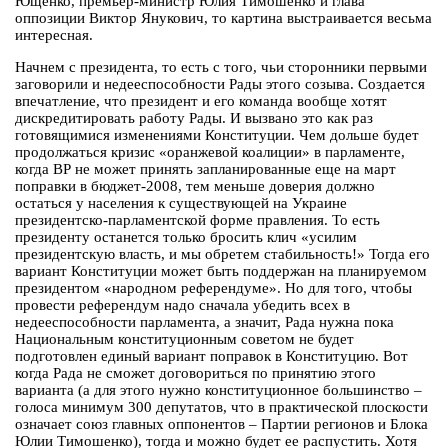
Ющенко, премьер-министр Юлия Тимошенко и глава
оппозиции Виктор Янукович, то картина выстраивается весьма
интересная.
Начнем с президента, то есть с того, чьи сторонники первыми
заговорили и недееспособности Рады этого созыва. Создается
впечатление, что президент и его команда вообще хотят
дискредитировать работу Рады. И вызвано это как раз
готовящимися изменениями Конституции. Чем дольше будет
продолжаться кризис «оранжевой коалиции» в парламенте,
когда ВР не может принять запланированные еще на март
поправки в бюджет-2008, тем меньше доверия должно
остаться у населения к существующей на Украине
президентско-парламентской форме правления. То есть
президенту останется только бросить клич «усилим
президентскую власть, и мы обретем стабильность!» Тогда его
вариант Конституции может быть поддержан на планируемом
президентом «народном референдуме». Но для того, чтобы
провести референдум надо сначала убедить всех в
недееспособности парламента, а значит, Рада нужна пока
Национальным конституционным советом не будет
подготовлен единый вариант поправок в Конституцию. Вот
когда Рада не сможет договориться по принятию этого
варианта (а для этого нужно конституционное большинство –
голоса минимум 300 депутатов, что в практической плоскости
означает союз главных оппонентов – Партии регионов и Блока
Юлии Тимошенко), тогда и можно будет ее распустить. Хотя