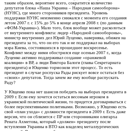
таким образом, вероятнее всего, сократится количество
депутатов блока «Наша Украина – Народная самооборона»
(НУНС), где много сторонников президента. Уровень
поддержки НУНС неизменно снижался с момента его создания
летом 2007 г. с 15% до 5% в конце апреля 2008 г. (по данным
«ФОМ-Украина»). Мало того, блок вообще может расколоться
от внутреннего конфликта: лидер «Народной самообороны»,
министр внутренних дел Юрий Луценко, наверняка, обижен на
президента за то, что он его так и не поддержал на выборах
мэра Киева, состоявшихся в прошедшее воскресенье.
Конфликт между ними обострился еще осенью 2007 г., когда
Луценко активно поддерживал создание «оранжевой
коалиции» в ВР, а люди Виктора Балоги (главы Секретариата
президента) и Ющенко тормозили этот процесс. То есть
президент в случае роспуска Рады рискует вовсе остаться без
«своих» депутатов. Тогда зачем же ему вообще распускать
Раду?
У Ющенко пока нет шансов победить на выборах президента в
2009 г. Если ему хочется остаться весомым игроком в
украинской политической жизни, то придется договариваться с
более перспективными политиками. Возможно, у Ющенко есть
свой «план ухода» с должности президента в 2009 г. Есть даже
версия, что он сблизится с ПР или сторонниками олигарха
Рената Ахметова, который «должен» президенту после
вступления Украины в ВТО как владелец металлургических