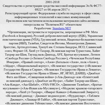
2001-2018
Свидетельство о регистрации средства массовой информации Эл № ФС77-
69227 от 06 апреля 2017 г.
Регистрирующий орган: Федеральная служба по надзору в сфере связи,
информационных технологий и массовых коммуникаций.
При полном или частичном использовании материалов сайта активная
гиперссылка на "Политком.RU" обязательна
Разработчик:
Standarta.NET
*Организации, экстремисты и террористы, запрещенные в РФ: Meta
(Facebook и Instagram), Русский добровольческий корпус (РДК), Украинская
повстанческая армия (УПА), Грузинский легион, Национал-Большевистская
партия (НБП), Талибан, Свидетели Иеговы, Мизантропик Дивижн,
Братство, Артподготовка, Тризуб им. Степана Бандеры, НСО, Славянский
союз, Формат-18, Хизб ут-Тахрир, Исламская партия Туркестана, Хайят
Тахрир аш-Шам, Таухид валь-Джихад, АУЕ, Братья мусульмане, Легион
«Свобода России» («Легион Свобода России»), «Чеченская Республика
Ичкерия», «Правый сектор», «Азов» (батальон «Азов», полк «Азов»),
«Айдар», «Национальный корпус», «Исламское государство» («Исламское
Государство Ирака и Сирии», «Исламское Государство Ирака и Леванта»,
«Исламское Государство Ирака и Шама», ИГ, ИГИЛ, ДАИШ), «Джабхат
Фатх аш-Шам», «Священная война» («Аль-Джихад» или «Египетский
исламский джихад»), «Джабхат ан-Нусра», «Хайят Тахрир-аш-Шам»,
«Аль-Каида», «Аш-Шабаб», «УНА-УНСО», «Движение Талибан», «Братья-
мусульмане» («Аль-Ихван аль-Муслимун»), «Меджлис крымско-татарского
народа», «Хизб ут-Тахрир», «Имарат Кавказ» («Кавказский Эмират»),
«Исламский джихад – Джамаат моджахедов», «Нурджулар», «Таблиги
Джамаат», «Лашкар-И-Тайба», «Исламская партия Туркестана»,
«Исламское движение Узбекистана», «Исламское движение Восточного