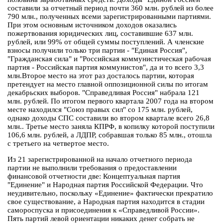
составили за отчетный период почти 360 млн. рублей из более
790 млн., полученных всеми зарегистрированными партиями.
При этом основным источником доходов оказались
пожертвования юридических лиц, составившие 637 млн.
рублей, или 99% от общей суммы поступлений. А членские
взносы получили только три партии - "Единая Россия",
"Гражданская сила" и "Российская коммунистическая рабочая
партия - Российская партия коммунистов", да и то всего 3,3
млн.Второе место на этот раз досталось партии, которая
претендует на место главной оппозиционной силы по итогам
декабрьских выборов. "Справедливая Россия" набрала 121
млн. рублей. По итогом первого квартала 2007 года на втором
месте находился "Союз правых сил" со 175 млн. рублей,
однако доходы СПС составили во втором квартале всего 26,8
млн.. Третье место заняла КПРФ, в копилку которой поступили
106,6 млн. рублей, а ЛДПР, собравшая только 85 млн., отошла
с третьего на четвертое место.
Из 21 зарегистрированной на начало отчетного периода
партии не выполнили требования о предоставлении
финансовой отчетности две: Концептуальная партия
"Единение" и Народная партия Российской Федерации. Что
неудивительно, поскольку «Единение» фактически прекратило
свое существование, а Народная партия находится в стадии
самороспуска и присоединения к «Справедливой России».
Пять партий левой ориентации никаких денег собрать не