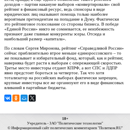
доходов – партии накануне выборов «конвертировали» свой
рейтинг в финансовый ресурс, ведь спонсоры в виде
юридических лиц оказывают помощь только наиболее
вероятным претендентам на попадание в Думу. Фактически
это рейтинговое голосование со стороны бизнеса. В победе
«Единой России» никто не сомневается, ее неизбежность
признают даже главные конкуренты эсеры. Отсюда и
наибольший размер «капитала».
По словам Сергея Миронова, рейтинг «Справедливой России»
сейчас приблизительно втрое меньше единороссовского – то
же показывает и избирательный фонд, который, как и рейтинг,
наверняка будет расти к выборам с опережающей скоростью.
Третье место инвесторы отдают КПРФ, а вот СПС и ЛДПР
явно предстоит бороться за четвертое. Так что хотя
тотализатор на российских выборах фактически запрещен,
крупные инвесторы все же организуют его в виде финансовых
вливаний в партийные бюджеты.
18+
Учредитель - ЗАО "Политические технологии"
© Информационный сайт политических комментариев "Политком.RU"