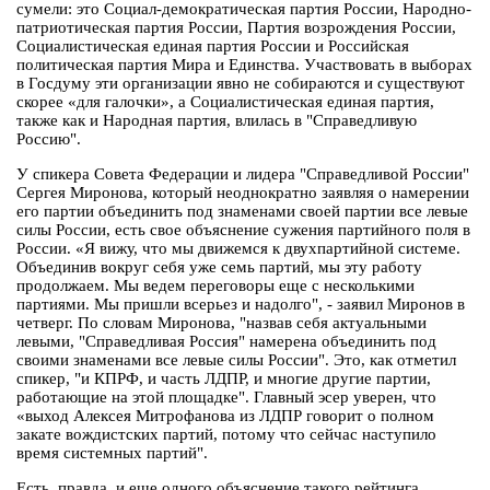
сумели: это Социал-демократическая партия России, Народно-
патриотическая партия России, Партия возрождения России,
Социалистическая единая партия России и Российская
политическая партия Мира и Единства. Участвовать в выборах
в Госдуму эти организации явно не собираются и существуют
скорее «для галочки», а Социалистическая единая партия,
также как и Народная партия, влилась в "Справедливую
Россию".
У спикера Совета Федерации и лидера "Справедливой России"
Сергея Миронова, который неоднократно заявляя о намерении
его партии объединить под знаменами своей партии все левые
силы России, есть свое объяснение сужения партийного поля в
России. «Я вижу, что мы движемся к двухпартийной системе.
Объединив вокруг себя уже семь партий, мы эту работу
продолжаем. Мы ведем переговоры еще с несколькими
партиями. Мы пришли всерьез и надолго", - заявил Миронов в
четверг. По словам Миронова, "назвав себя актуальными
левыми, "Справедливая Россия" намерена объединить под
своими знаменами все левые силы России". Это, как отметил
спикер, "и КПРФ, и часть ЛДПР, и многие другие партии,
работающие на этой площадке". Главный эсер уверен, что
«выход Алексея Митрофанова из ЛДПР говорит о полном
закате вождистских партий, потому что сейчас наступило
время системных партий".
Есть, правда, и еще одного объяснение такого рейтинга