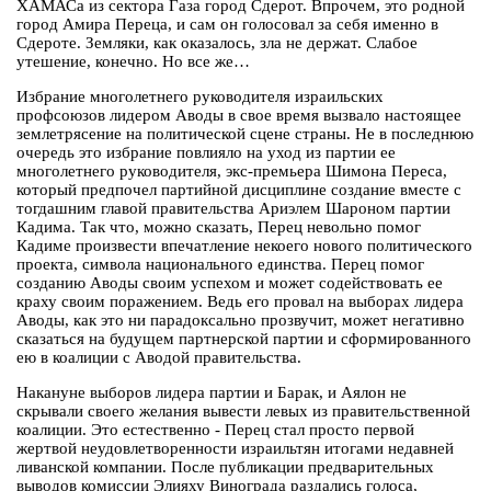
ХАМАСа из сектора Газа город Сдерот. Впрочем, это родной
город Амира Переца, и сам он голосовал за себя именно в
Сдероте. Земляки, как оказалось, зла не держат. Слабое
утешение, конечно. Но все же…
Избрание многолетнего руководителя израильских
профсоюзов лидером Аводы в свое время вызвало настоящее
землетрясение на политической сцене страны. Не в последнюю
очередь это избрание повлияло на уход из партии ее
многолетнего руководителя, экс-премьера Шимона Переса,
который предпочел партийной дисциплине создание вместе с
тогдашним главой правительства Ариэлем Шароном партии
Кадима. Так что, можно сказать, Перец невольно помог
Кадиме произвести впечатление некоего нового политического
проекта, символа национального единства. Перец помог
созданию Аводы своим успехом и может содействовать ее
краху своим поражением. Ведь его провал на выборах лидера
Аводы, как это ни парадоксально прозвучит, может негативно
сказаться на будущем партнерской партии и сформированного
ею в коалиции с Аводой правительства.
Накануне выборов лидера партии и Барак, и Аялон не
скрывали своего желания вывести левых из правительственной
коалиции. Это естественно - Перец стал просто первой
жертвой неудовлетворенности израильтян итогами недавней
ливанской компании. После публикации предварительных
выводов комиссии Элияху Винограда раздались голоса,