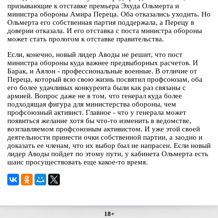
призывающие к отставке премьера Эхуда Ольмерта и
министра обороны Амира Переца. Оба отказались уходить. Но
Ольмерта его собственная партия поддержала, а Перецу в
доверии отказала. И его отставка с поста министра обороны
может стать прологом к отставке правительства.
Если, конечно, новый лидер Аводы не решит, что пост
министра обороны куда важнее предвыборных расчетов. И
Барак, и Аялон - профессиональные военные. В отличие от
Переца, который всю свою жизнь посвятил профсоюзам, оба
его более удачливых конкурента были как раз связаны с
армией. Вопрос даже не в том, что генерал куда более
подходящая фигура для министерства обороны, чем
профсоюзный активист. Главное - что у генерала может
появиться желание хотя бы что-то изменить в ведомстве,
возглавляемом профсоюзным активистом. И уже этой своей
деятельности принести очки собственной партии, а заодно и
доказать ее членам, что их выбор был не напрасен. Если новый
лидер Аводы пойдет по этому пути, у кабинета Ольмерта есть
шанс просуществовать еще какое-то время.
18+