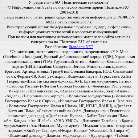
Учредитель - ЗАО "Политические технологии"
© Информационный сайт политических комментариев "Политком.RU"
2001-2018
Свидетельство о регистрации средства массовой информации Эл № ФС77-
69227 от 06 апреля 2017 г.
Регистрирующий орган: Федеральная служба по надзору в сфере связи,
информационных технологий и массовых коммуникаций.
При полном или частичном использовании материалов сайта активная
гиперссылка на "Политком.RU" обязательна
Разработчик:
Standarta.NET
*Организации, экстремисты и террористы, запрещенные в РФ: Meta
(Facebook и Instagram), Русский добровольческий корпус (РДК), Украинская
повстанческая армия (УПА), Грузинский легион, Национал-Большевистская
партия (НБП), Талибан, Свидетели Иеговы, Мизантропик Дивижн,
Братство, Артподготовка, Тризуб им. Степана Бандеры, НСО, Славянский
союз, Формат-18, Хизб ут-Тахрир, Исламская партия Туркестана, Хайят
Тахрир аш-Шам, Таухид валь-Джихад, АУЕ, Братья мусульмане, Легион
«Свобода России» («Легион Свобода России»), «Чеченская Республика
Ичкерия», «Правый сектор», «Азов» (батальон «Азов», полк «Азов»),
«Айдар», «Национальный корпус», «Исламское государство» («Исламское
Государство Ирака и Сирии», «Исламское Государство Ирака и Леванта»,
«Исламское Государство Ирака и Шама», ИГ, ИГИЛ, ДАИШ), «Джабхат
Фатх аш-Шам», «Священная война» («Аль-Джихад» или «Египетский
исламский джихад»), «Джабхат ан-Нусра», «Хайят Тахрир-аш-Шам»,
«Аль-Каида», «Аш-Шабаб», «УНА-УНСО», «Движение Талибан», «Братья-
мусульмане» («Аль-Ихван аль-Муслимун»), «Меджлис крымско-татарского
народа», «Хизб ут-Тахрир», «Имарат Кавказ» («Кавказский Эмират»),
«Исламский джихад – Джамаат моджахедов», «Нурджулар», «Таблиги