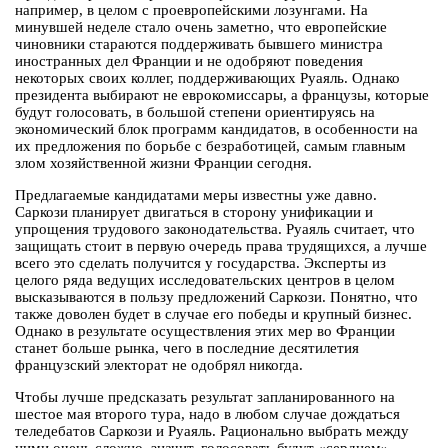
например, в целом с проевропейскими лозунгами. На
минувшей неделе стало очень заметно, что европейские
чиновники стараются поддерживать бывшего министра
иностранных дел Франции и не одобряют поведения
некоторых своих коллег, поддерживающих Руаяль. Однако
президента выбирают не еврокомиссары, а французы, которые
будут голосовать, в большой степени ориентируясь на
экономический блок программ кандидатов, в особенности на
их предложения по борьбе с безработицей, самым главным
злом хозяйственной жизни Франции сегодня.
Предлагаемые кандидатами меры известны уже давно.
Саркози планирует двигаться в сторону унификации и
упрощения трудового законодательства. Руаяль считает, что
защищать стоит в первую очередь права трудящихся, а лучше
всего это сделать получится у государства. Эксперты из
целого ряда ведущих исследовательских центров в целом
высказываются в пользу предложений Саркози. Понятно, что
также доволен будет в случае его победы и крупный бизнес.
Однако в результате осуществления этих мер во Франции
станет больше рынка, чего в последние десятилетия
французский электорат не одобрял никогда.
Чтобы лучше предсказать результат запланированного на
шестое мая второго тура, надо в любом случае дождаться
теледебатов Саркози и Руаяль. Рационально выбрать между