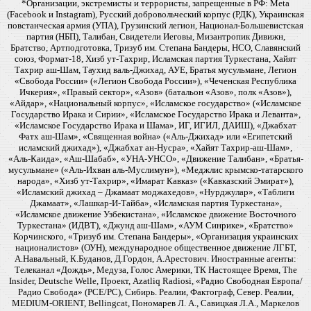
*Организации, экстремисты и террористы, запрещенные в РФ: Meta
(Facebook и Instagram), Русский добровольческий корпус (РДК), Украинская
повстанческая армия (УПА), Грузинский легион, Национал-Большевистская
партия (НБП), Талибан, Свидетели Иеговы, Мизантропик Дивижн,
Братство, Артподготовка, Тризуб им. Степана Бандеры, НСО, Славянский
союз, Формат-18, Хизб ут-Тахрир, Исламская партия Туркестана, Хайят
Тахрир аш-Шам, Таухид валь-Джихад, АУЕ, Братья мусульмане, Легион
«Свобода России» («Легион Свобода России»), «Чеченская Республика
Ичкерия», «Правый сектор», «Азов» (батальон «Азов», полк «Азов»),
«Айдар», «Национальный корпус», «Исламское государство» («Исламское
Государство Ирака и Сирии», «Исламское Государство Ирака и Леванта»,
«Исламское Государство Ирака и Шама», ИГ, ИГИЛ, ДАИШ), «Джабхат
Фатх аш-Шам», «Священная война» («Аль-Джихад» или «Египетский
исламский джихад»), «Джабхат ан-Нусра», «Хайят Тахрир-аш-Шам»,
«Аль-Каида», «Аш-Шабаб», «УНА-УНСО», «Движение Талибан», «Братья-
мусульмане» («Аль-Ихван аль-Муслимун»), «Меджлис крымско-татарского
народа», «Хизб ут-Тахрир», «Имарат Кавказ» («Кавказский Эмират»),
«Исламский джихад – Джамаат моджахедов», «Нурджулар», «Таблиги
Джамаат», «Лашкар-И-Тайба», «Исламская партия Туркестана»,
«Исламское движение Узбекистана», «Исламское движение Восточного
Туркестана» (ИДВТ), «Джунд аш-Шам», «АУМ Синрике», «Братство»
Корчинского, «Тризуб им. Степана Бандеры», «Организация украинских
националистов» (ОУН), международное общественное движение ЛГБТ,
А.Навальный, К.Буданов, Д.Гордон, А.Арестович. Иностранные агенты:
Телеканал «Дождь», Медуза, Голос Америки, ТК Настоящее Время, The
Insider, Deutsche Welle, Проект, Azatliq Radiosi, «Радио Свободная Европа/
Радио Свобода» (PCE/PC), Сибирь. Реалии, Фактограф, Север. Реалии,
MEDIUM-ORIENT, Bellingcat, Пономарев Л. А., Савицкая Л.А., Маркелов