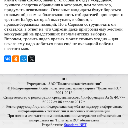
ними очень сложно, значит, голосовать будут «сердцем»,
лучшего средства обращения к которому, чем телевизор,
придумать невозможно. Основные кандидаты будут бороться
главным образом за благосклонность избирателей пришедшего
третьим Байру, который выступает, в общем, с
праволиберальных позиций. Но с Саркози сотрудничать он
отказался, в ответ на что Саркози даже пригрозил ему жесткой
конкуренций на предстоящих парламентских выборах.
Впрочем, грозить лидер правых может сколько угодно – для
начала ему надо добиться пока ещё не очевидной победы
шестого мая.
18+
Учредитель - ЗАО "Политические технологии"
© Информационный сайт политических комментариев "Политком.RU"
2001-2018
Свидетельство о регистрации средства массовой информации Эл № ФС77-
69227 от 06 апреля 2017 г.
Регистрирующий орган: Федеральная служба по надзору в сфере связи,
информационных технологий и массовых коммуникаций.
При полном или частичном использовании материалов сайта активная
гиперссылка на "Политком.RU" обязательна
Разработчик:
Standarta.NET