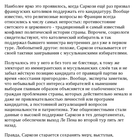
Наиболее ярко это проявилось, когда Саркози ещё раз призвал
французских католиков поддержать его кандидатуру. Вообще
известно, что религиозные вопросы во Франции всегда
относились к числу самых непростых: противостояние
светского и церковного - традиционный и самый известный
конфликт политической истории страны. Впрочем, социологи
свидетельствуют, что католический избиратель и так
поддержал бывшего министра внутренних дел уже в первом
туре. Любопытней другое: похоже, Саркози отказывается от
своей тактики заигрывания с мусульманскими избирателями.
Получалось это у него и без того не блестяще, к тому же
электорат из иммигрантских и мусульманских слоёв так и не
забыл жёсткую позицию кандидата от правящей партии во
время «восстания пригородов». Вообще, эксперты заметили,
что небывалый рост интереса избирателей к нынешним
выборам главным образом объясняется не озабоченностью
граждан проблемами страны, которых действительно немало и
даже не привлекательностью личностей или программ
кандидатов, а постоянной актуализацией вопросов
национальности и патриотизма. Уже общеизвестными стали
данные о высокой поддержке Саркози в тех департаментах,
которые обеспечили выход Ле Пена во второй тур пять лет
назад.
Правда, Саркози старается сохранять меру, выступая,