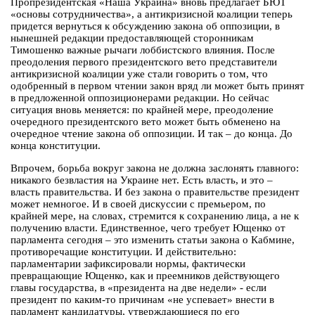
Пропрезидентская «Наша Украина» вновь предлагает БЮТ
«основы сотрудничества», а антикризисной коалиции теперь
придется вернуться к обсуждению закона об оппозиции, в
нынешней редакции предоставляющей сторонникам
Тимошенко важные рычаги лоббистского влияния. После
преодоления первого президентского вето представители
антикризисной коалиции уже стали говорить о том, что
одобренный в первом чтении закон вряд ли может быть принят
в предложенной оппозиционерами редакции. Но сейчас
ситуация вновь меняется: по крайней мере, преодоление
очередного президентского вето может быть обменено на
очередное чтение закона об оппозиции. И так – до конца. До
конца конституции.
Впрочем, борьба вокруг закона не должна заслонять главного:
никакого безвластия на Украине нет. Есть власть, и это –
власть правительства. И без закона о правительстве президент
может немногое. И в своей дискуссии с премьером, по
крайней мере, на словах, стремится к сохранению лица, а не к
получению власти. Единственное, чего требует Ющенко от
парламента сегодня – это изменить статьи закона о Кабмине,
противоречащие конституции. И действительно:
парламентарии зафиксировали нормы, фактически
превращающие Ющенко, как и преемников действующего
главы государства, в «президента на две недели» - если
президент по каким-то причинам «не успевает» внести в
парламент кандидатуры, утверждающиеся по его