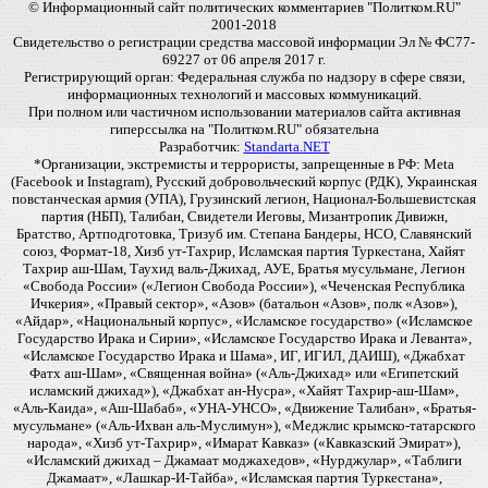
© Информационный сайт политических комментариев "Политком.RU"
2001-2018
Свидетельство о регистрации средства массовой информации Эл № ФС77-
69227 от 06 апреля 2017 г.
Регистрирующий орган: Федеральная служба по надзору в сфере связи,
информационных технологий и массовых коммуникаций.
При полном или частичном использовании материалов сайта активная
гиперссылка на "Политком.RU" обязательна
Разработчик:
Standarta.NET
*Организации, экстремисты и террористы, запрещенные в РФ: Meta
(Facebook и Instagram), Русский добровольческий корпус (РДК), Украинская
повстанческая армия (УПА), Грузинский легион, Национал-Большевистская
партия (НБП), Талибан, Свидетели Иеговы, Мизантропик Дивижн,
Братство, Артподготовка, Тризуб им. Степана Бандеры, НСО, Славянский
союз, Формат-18, Хизб ут-Тахрир, Исламская партия Туркестана, Хайят
Тахрир аш-Шам, Таухид валь-Джихад, АУЕ, Братья мусульмане, Легион
«Свобода России» («Легион Свобода России»), «Чеченская Республика
Ичкерия», «Правый сектор», «Азов» (батальон «Азов», полк «Азов»),
«Айдар», «Национальный корпус», «Исламское государство» («Исламское
Государство Ирака и Сирии», «Исламское Государство Ирака и Леванта»,
«Исламское Государство Ирака и Шама», ИГ, ИГИЛ, ДАИШ), «Джабхат
Фатх аш-Шам», «Священная война» («Аль-Джихад» или «Египетский
исламский джихад»), «Джабхат ан-Нусра», «Хайят Тахрир-аш-Шам»,
«Аль-Каида», «Аш-Шабаб», «УНА-УНСО», «Движение Талибан», «Братья-
мусульмане» («Аль-Ихван аль-Муслимун»), «Меджлис крымско-татарского
народа», «Хизб ут-Тахрир», «Имарат Кавказ» («Кавказский Эмират»),
«Исламский джихад – Джамаат моджахедов», «Нурджулар», «Таблиги
Джамаат», «Лашкар-И-Тайба», «Исламская партия Туркестана»,