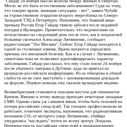
"Гайдар 24 ноября был на волоске между жизнью и смертью.
Могло ли это быть естественным заболеванием? Судя по тому,
что говорят врачи, знающие ситуацию, - нет", заявил Чубайс
на торжественном открытии второго энергоблока на Северо-
Западной ТЭЦ в Петербурге. Напомним, что бывший вице-
премьер России Егор Гайдар тяжело заболел после недавней
поездки в Ирландию. Примечательно, что недомогание он
почувствовал на следующий день после того, как в лондонской
больнице скончался Александр Литвиненко, сообщает
радиостанция "Эхо Москвы". Сейчас Егор Гайдар находится в
одной из столичных клиник. Врачи пытаются определить
причину его внезапной болезни. Как и в случае с Литвиненко,
симптомы пока не позволяют идентифицировать характер
заболевания. Гайдар рассказал, что ему стало плохо 24 ноября
после обычного завтрака в Дублине, куда он приехал на
ирландско-российскую конференцию. Из-за обморока и общей
слабости он не смог выступить с запланированным докладом
на форуме. Первую помощь ему оказали ирландские медики.
Великобритания становится опасным местом для оппонентов
Кремля. Именно к этому выводу приходят некоторые западные
СМИ. Однако связь уж слишком явная, чтобы быть похожей на
почерк российских спецслужб. Так топорно профессионалы не
работают, отмечают эксперты, напоминая, что радиоактивным
полонием-210, от которого умер Литвиненко, убийцы
умудрились "наследить" почти по всему центру Лондона.
Непричастность российских спецслужб к произошедшему