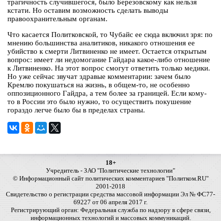
трагичность случившегося, было Березовскому как нельзя
кстати. Но оставим возможность сделать выводы
правоохранительным органам.
Что касается Политковской, то Чубайс ее сюда включил зря: по
мнению большинства аналитиков, никакого отношения ее
убийство к смерти Литвиненко не имеет. Остается открытым
вопрос: имеет ли недомогание Гайдара какое-либо отношение
к Литвиненко. На этот вопрос смогут ответить только медики.
Но уже сейчас звучат здравые комментарии: зачем было
Кремлю покушаться на жизнь, в общем-то, не особенно
оппозиционного Гайдра, а тем более за границей. Если кому-
то в России это было нужно, то осуществить покушение
гораздо легче было бы в пределах страны.
18+
Учредитель - ЗАО "Политические технологии"
© Информационный сайт политических комментариев "Политком.RU"
2001-2018
Свидетельство о регистрации средства массовой информации Эл № ФС77-
69227 от 06 апреля 2017 г.
Регистрирующий орган: Федеральная служба по надзору в сфере связи,
информационных технологий и массовых коммуникаций.