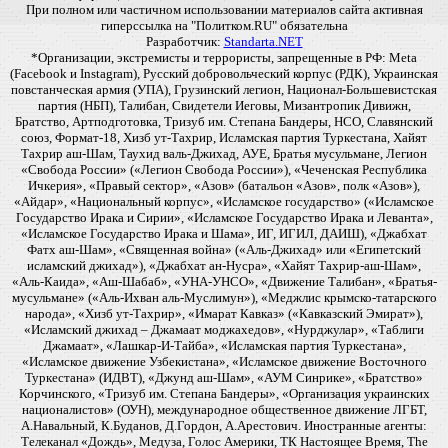
При полном или частичном использовании материалов сайта активная
гиперссылка на "Политком.RU" обязательна
Разработчик:
Standarta.NET
*Организации, экстремисты и террористы, запрещенные в РФ: Meta
(Facebook и Instagram), Русский добровольческий корпус (РДК), Украинская
повстанческая армия (УПА), Грузинский легион, Национал-Большевистская
партия (НБП), Талибан, Свидетели Иеговы, Мизантропик Дивижн,
Братство, Артподготовка, Тризуб им. Степана Бандеры, НСО, Славянский
союз, Формат-18, Хизб ут-Тахрир, Исламская партия Туркестана, Хайят
Тахрир аш-Шам, Таухид валь-Джихад, АУЕ, Братья мусульмане, Легион
«Свобода России» («Легион Свобода России»), «Чеченская Республика
Ичкерия», «Правый сектор», «Азов» (батальон «Азов», полк «Азов»),
«Айдар», «Национальный корпус», «Исламское государство» («Исламское
Государство Ирака и Сирии», «Исламское Государство Ирака и Леванта»,
«Исламское Государство Ирака и Шама», ИГ, ИГИЛ, ДАИШ), «Джабхат
Фатх аш-Шам», «Священная война» («Аль-Джихад» или «Египетский
исламский джихад»), «Джабхат ан-Нусра», «Хайят Тахрир-аш-Шам»,
«Аль-Каида», «Аш-Шабаб», «УНА-УНСО», «Движение Талибан», «Братья-
мусульмане» («Аль-Ихван аль-Муслимун»), «Меджлис крымско-татарского
народа», «Хизб ут-Тахрир», «Имарат Кавказ» («Кавказский Эмират»),
«Исламский джихад – Джамаат моджахедов», «Нурджулар», «Таблиги
Джамаат», «Лашкар-И-Тайба», «Исламская партия Туркестана»,
«Исламское движение Узбекистана», «Исламское движение Восточного
Туркестана» (ИДВТ), «Джунд аш-Шам», «АУМ Синрике», «Братство»
Корчинского, «Тризуб им. Степана Бандеры», «Организация украинских
националистов» (ОУН), международное общественное движение ЛГБТ,
А.Навальный, К.Буданов, Д.Гордон, А.Арестович. Иностранные агенты:
Телеканал «Дождь», Медуза, Голос Америки, ТК Настоящее Время, The