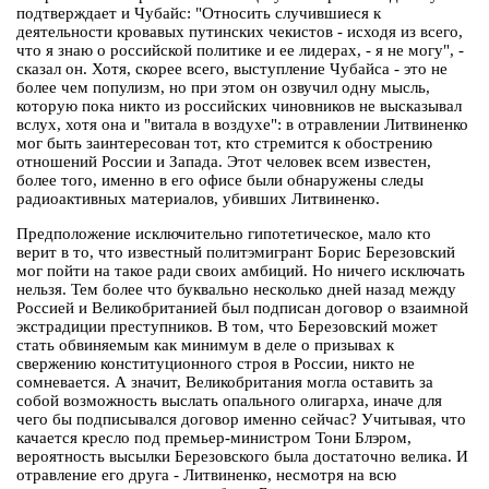
подтверждает и Чубайс: "Относить случившиеся к
деятельности кровавых путинских чекистов - исходя из всего,
что я знаю о российской политике и ее лидерах, - я не могу", -
сказал он. Хотя, скорее всего, выступление Чубайса - это не
более чем популизм, но при этом он озвучил одну мысль,
которую пока никто из российских чиновников не высказывал
вслух, хотя она и "витала в воздухе": в отравлении Литвиненко
мог быть заинтересован тот, кто стремится к обострению
отношений России и Запада. Этот человек всем известен,
более того, именно в его офисе были обнаружены следы
радиоактивных материалов, убивших Литвиненко.
Предположение исключительно гипотетическое, мало кто
верит в то, что известный политэмигрант Борис Березовский
мог пойти на такое ради своих амбиций. Но ничего исключать
нельзя. Тем более что буквально несколько дней назад между
Россией и Великобританией был подписан договор о взаимной
экстрадиции преступников. В том, что Березовский может
стать обвиняемым как минимум в деле о призывах к
свержению конституционного строя в России, никто не
сомневается. А значит, Великобритания могла оставить за
собой возможность выслать опального олигарха, иначе для
чего бы подписывался договор именно сейчас? Учитывая, что
качается кресло под премьер-министром Тони Блэром,
вероятность высылки Березовского была достаточно велика. И
отравление его друга - Литвиненко, несмотря на всю