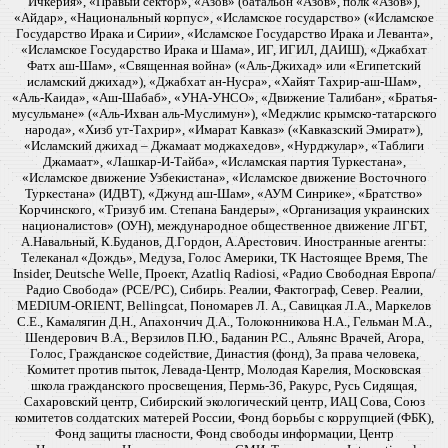
Ичкерия», «Правый сектор», «Азов» (батальон «Азов», полк «Азов»),
«Айдар», «Национальный корпус», «Исламское государство» («Исламское
Государство Ирака и Сирии», «Исламское Государство Ирака и Леванта»,
«Исламское Государство Ирака и Шама», ИГ, ИГИЛ, ДАИШ), «Джабхат
Фатх аш-Шам», «Священная война» («Аль-Джихад» или «Египетский
исламский джихад»), «Джабхат ан-Нусра», «Хайят Тахрир-аш-Шам»,
«Аль-Каида», «Аш-Шабаб», «УНА-УНСО», «Движение Талибан», «Братья-
мусульмане» («Аль-Ихван аль-Муслимун»), «Меджлис крымско-татарского
народа», «Хизб ут-Тахрир», «Имарат Кавказ» («Кавказский Эмират»),
«Исламский джихад – Джамаат моджахедов», «Нурджулар», «Таблиги
Джамаат», «Лашкар-И-Тайба», «Исламская партия Туркестана»,
«Исламское движение Узбекистана», «Исламское движение Восточного
Туркестана» (ИДВТ), «Джунд аш-Шам», «АУМ Синрике», «Братство»
Корчинского, «Тризуб им. Степана Бандеры», «Организация украинских
националистов» (ОУН), международное общественное движение ЛГБТ,
А.Навальный, К.Буданов, Д.Гордон, А.Арестович. Иностранные агенты:
Телеканал «Дождь», Медуза, Голос Америки, ТК Настоящее Время, The
Insider, Deutsche Welle, Проект, Azatliq Radiosi, «Радио Свободная Европа/
Радио Свобода» (PCE/PC), Сибирь. Реалии, Фактограф, Север. Реалии,
MEDIUM-ORIENT, Bellingcat, Пономарев Л. А., Савицкая Л.А., Маркелов
С.Е., Камалягин Д.Н., Апахончич Д.А., Толоконникова Н.А., Гельман М.А.,
Шендерович В.А., Верзилов П.Ю., Баданин Р.С., Альянс Врачей, Агора,
Голос, Гражданское содействие, Династия (фонд), За права человека,
Комитет против пыток, Левада-Центр, Молодая Карелия, Московская
школа гражданского просвещения, Пермь-36, Ракурс, Русь Сидящая,
Сахаровский центр, Сибирский экологический центр, ИАЦ Сова, Союз
комитетов солдатских матерей России, Фонд борьбы с коррупцией (ФБК),
Фонд защиты гласности, Фонд свободы информации, Центр