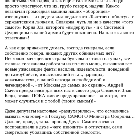
воспитывал молодняк, а как еще с салагами?» и т.п. Люди
просто чувствуют, что их, грубо говоря, надули. Как-то
невзначай громоздкая машина наших «оборонцев»
извернулась – и представила недалекого 20-летнего оболтуса с
сержантскими лычками, Сивякова, чуть ли не в качестве «того
самого» Корня Зла, которого «выдернуть» - и с Системой
Дедовщины в нашей армии будет покончено. Нашли «главного
ответчика»!
А как еще прикажете думать, господа генералы, если,
собственно говоря, никаких других обвиняемых нет?
Несколько месяцев вся страна буквально стояла на ушах, все
главные телеканалы работали на полную мощь, вываливая все
новые ужасающие факты насилия, издевательств, доведений
до самоубийств, изнасилований и т.п., царящих,
«оказывается», в нашей некогда «непобедимой и
легендарной», «от Москвы до самых до окраин». Андрей
Сычев превратился для всех нас в своего рода Символ и Знак
Беды, этакое ПОКА живое предупреждение – «смотри, это
может случиться и с тобой (твоим сыном)!»
Даже депутаты настолько «раздухарились», что осмелились
вызвать «на ковер» в Госдуму САМОГО Министра Обороны…
Дальше, правда, запал пропал, Друга Самого ласково
поспрашивали в духе «чего изволите» и отпустили, сами
смертельно убоявшись собственной смелости.