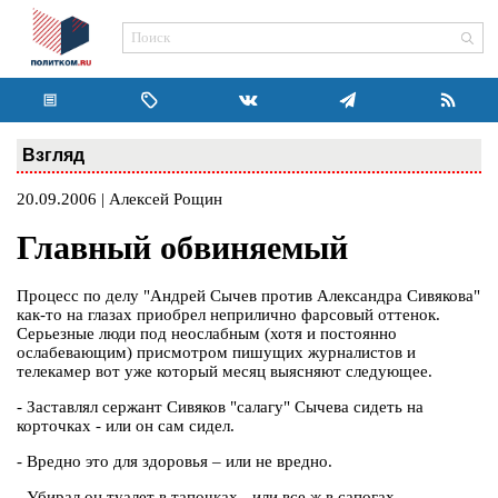
Взгляд
20.09.2006 | Алексей Рощин
Главный обвиняемый
Процесс по делу "Андрей Сычев против Александра Сивякова"
как-то на глазах приобрел неприлично фарсовый оттенок.
Серьезные люди под неослабным (хотя и постоянно
ослабевающим) присмотром пишущих журналистов и
телекамер вот уже который месяц выясняют следующее.
- Заставлял сержант Сивяков "салагу" Сычева сидеть на
корточках - или он сам сидел.
- Вредно это для здоровья – или не вредно.
- Убирал он туалет в тапочках - или все ж в сапогах.