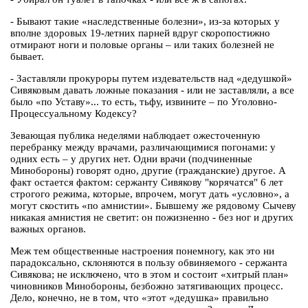
- Бывают такие «наследственные болезни», из-за которых у
вполне здоровых 19-летних парней вдруг скоропостижно
отмирают ноги и половые органы – или таких болезней не
бывает.
- Заставляли прокуроры путем издевательств над «дедушкой»
Сивяковым давать ложные показания - или не заставляли, а все
было «по Уставу»... то есть, тьфу, извините – по Уголовно-
Процессуальному Кодексу?
Зевающая публика неделями наблюдает ожесточенную
перебранку между врачами, различающимися погонами: у
одних есть – у других нет. Одни врачи (подчиненные
Минобороны) говорят одно, другие (гражданские) другое. А
факт остается фактом: сержанту Сивякову "корячатся" 6 лет
строгого режима, которые, впрочем, могут дать «условно», а
могут скостить «по амнистии». Бывшему же рядовому Сычеву
никакая амнистия не светит: он пожизненно - без ног и других
важных органов.
Меж тем общественные настроения понемногу, как это ни
парадоксально, склоняются в пользу обвиняемого - сержанта
Сивякова; не исключено, что в этом и состоит «хитрый план»
чиновников Минобороны, безбожно затягивающих процесс.
Дело, конечно, не в том, что «этот «дедушка» правильно