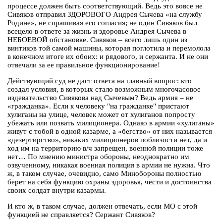
процессе должен быть соответствующий. Ведь это вовсе не
Сивяков отправил ЗДОРОВОГО Андрея Сычева «на службу
Родине», не спрашивая его согласия; не один Сивяков был
всецело в ответе за жизнь и здоровье Андрея Сычева в
НЕБОЕВОЙ обстановке. Сивяков – всего лишь один из
винтиков той самой машины, которая поглотила и перемолола
в конечном итоге их обоих: и рядового, и сержанта. И не они
отвечали за ее правильное функционирование!
Действующий суд не даст ответа на главный вопрос: кто
создал условия, в которых стало возможным многочасовое
издевательство Сивякова над Сычевым? Ведь армия – не
«гражданка». Если к человеку "на гражданке" пристают
хулиганы на улице, человек может от хулиганов попросту
убежать или позвать милиционера. Однако в армии «хулиганы»
живут с тобой в одной казарме, а «бегство» от них называется
«дезертирство», никаких милиционеров поблизости нет, да и
ход им на территорию в/ч запрещен, военной полиции тоже
нет… По мнению министра обороны, неоднократно им
озвученному, никакая военная полиция в армии не нужна. Что
ж, в таком случае, очевидно, само Минобороны полностью
берет на себя функцию охраны здоровья, чести и достоинства
своих солдат внутри казармы.
И кто ж, в таком случае, должен отвечать, если МО с этой
функцией не справляется? Сержант Сивяков?