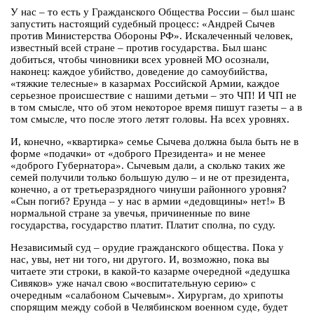
У нас – то есть у Гражданского Общества России – был шанс
запустить настоящий судебный процесс: «Андрей Сычев
против Министерства Обороны РФ». Искалеченный человек,
известный всей стране – против государства. Был шанс
добиться, чтобы чиновники всех уровней МО осознали,
наконец: каждое убийство, доведение до самоубийства,
«тяжкие телесные» в казармах Российской Армии, каждое
серьезное происшествие с нашими детьми – это ЧП! И ЧП не
в том смысле, что об этом некоторое время пишут газеты – а в
том смысле, что после этого летят головы. На всех уровнях.
И, конечно, «квартирка» семье Сычева должна была быть не в
форме «подачки» от «доброго Президента» и не менее
«доброго Губернатора». Сычевым дали, а сколько таких же
семей получили только большую дулю – и не от президента,
конечно, а от третьеразрядного чинуши районного уровня?
«Сын погиб? Ерунда – у нас в армии «дедовщины» нет!» В
нормальной стране за увечья, причиненные по вине
государства, государство платит. Платит сполна, по суду.
Независимый суд – орудие гражданского общества. Пока у
нас, увы, нет ни того, ни другого. И, возможно, пока вы
читаете эти строки, в какой-то казарме очередной «дедушка
Сивяков» уже начал свою «воспитательную серию» с
очередным «салабоном Сычевым». Хирургам, до хрипоты
спорящим между собой в Челябинском военном суде, будет