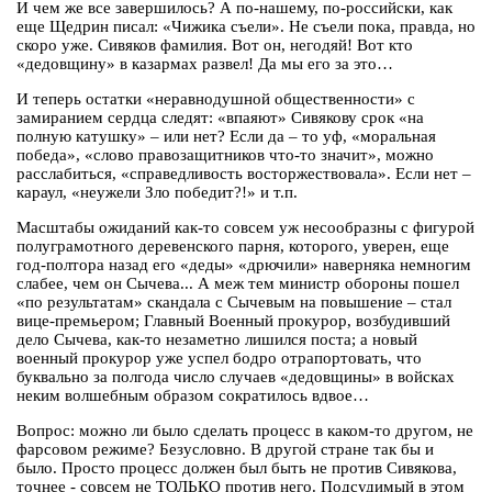
И чем же все завершилось? А по-нашему, по-российски, как
еще Щедрин писал: «Чижика съели». Не съели пока, правда, но
скоро уже. Сивяков фамилия. Вот он, негодяй! Вот кто
«дедовщину» в казармах развел! Да мы его за это…
И теперь остатки «неравнодушной общественности» с
замиранием сердца следят: «впаяют» Сивякову срок «на
полную катушку» – или нет? Если да – то уф, «моральная
победа», «слово правозащитников что-то значит», можно
расслабиться, «справедливость восторжествовала». Если нет –
караул, «неужели Зло победит?!» и т.п.
Масштабы ожиданий как-то совсем уж несообразны с фигурой
полуграмотного деревенского парня, которого, уверен, еще
год-полтора назад его «деды» «дрючили» наверняка немногим
слабее, чем он Сычева... А меж тем министр обороны пошел
«по результатам» скандала с Сычевым на повышение – стал
вице-премьером; Главный Военный прокурор, возбудивший
дело Сычева, как-то незаметно лишился поста; а новый
военный прокурор уже успел бодро отрапортовать, что
буквально за полгода число случаев «дедовщины» в войсках
неким волшебным образом сократилось вдвое…
Вопрос: можно ли было сделать процесс в каком-то другом, не
фарсовом режиме? Безусловно. В другой стране так бы и
было. Просто процесс должен был быть не против Сивякова,
точнее - совсем не ТОЛЬКО против него. Подсудимый в этом