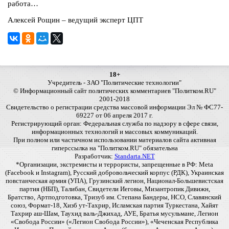
работа…
Алексей Рощин – ведущий эксперт ЦПТ
18+
Учредитель - ЗАО "Политические технологии"
© Информационный сайт политических комментариев "Политком.RU"
2001-2018
Свидетельство о регистрации средства массовой информации Эл № ФС77-
69227 от 06 апреля 2017 г.
Регистрирующий орган: Федеральная служба по надзору в сфере связи,
информационных технологий и массовых коммуникаций.
При полном или частичном использовании материалов сайта активная
гиперссылка на "Политком.RU" обязательна
Разработчик:
Standarta.NET
*Организации, экстремисты и террористы, запрещенные в РФ: Meta
(Facebook и Instagram), Русский добровольческий корпус (РДК), Украинская
повстанческая армия (УПА), Грузинский легион, Национал-Большевистская
партия (НБП), Талибан, Свидетели Иеговы, Мизантропик Дивижн,
Братство, Артподготовка, Тризуб им. Степана Бандеры, НСО, Славянский
союз, Формат-18, Хизб ут-Тахрир, Исламская партия Туркестана, Хайят
Тахрир аш-Шам, Таухид валь-Джихад, АУЕ, Братья мусульмане, Легион
«Свобода России» («Легион Свобода России»), «Чеченская Республика