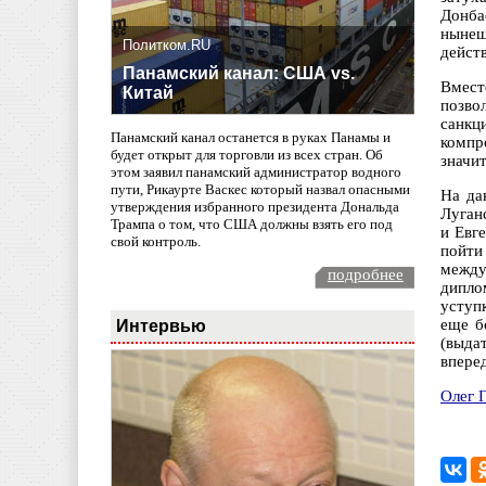
Донба
нынеш
Политком.RU
дейст
Панамский канал: США vs.
Вмест
Китай
позво
санкц
Панамский канал останется в руках Панамы и
компр
будет открыт для торговли из всех стран. Об
значи
этом заявил панамский администратор водного
пути, Рикаурте Васкес который назвал опасными
На да
утверждения избранного президента Дональда
Луган
Трампа о том, что США должны взять его под
и Евг
свой контроль.
пойти
между
подробнее
дипло
уступ
Интервью
еще б
(выда
впере
Олег 