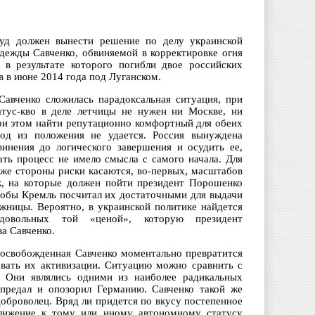
уд должен вынести решение по делу украинской
дежды Савченко, обвиняемой в корректировке огня
, в результате которого погибли двое российских
 в июне 2014 года под Луганском.
Савченко сложилась парадоксальная ситуация, при
атус-кво в деле летчицы не нужен ни Москве, ни
при этом найти репутационно комфортный для обеих
од из положения не удается. Россия вынуждена
винения до логического завершения и осудить ее,
ать процесс не имело смысла с самого начала. Для
 же стороны риски касаются, во-первых, масштабов
к, на которые должен пойти президент Порошенко
чтобы Кремль посчитал их достаточными для выдачи
ожницы. Вероятно, в украинской политике найдется
довольных той «ценой», которую президент
за Савченко.
 освобожденная Савченко моментально превратится
овать их активизации. Ситуацию можно сравнить с
 Они являлись одними из наиболее радикальных
 предал и опозорил Германию. Савченко такой же
оброволец. Вряд ли придется по вкусу постепенное
ближение к тому или иному автономному статусу