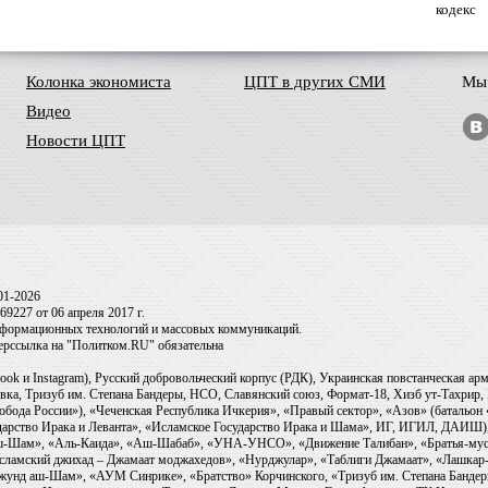
кодекс
Колонка экономиста
ЦПТ в других СМИ
Мы 
Видео
Новости ЦПТ
01-2026
9227 от 06 апреля 2017 г.
информационных технологий и массовых коммуникаций.
перссылка на "Политком.RU" обязательна
ook и Instagram), Русский добровольческий корпус (РДК), Украинская повстанческая а
ка, Тризуб им. Степана Бандеры, НСО, Славянский союз, Формат-18, Хизб ут-Тахрир, 
обода России»), «Чеченская Республика Ичкерия», «Правый сектор», «Азов» (батальон
сударство Ирака и Леванта», «Исламское Государство Ирака и Шама», ИГ, ИГИЛ, ДАИШ
-аш-Шам», «Аль-Каида», «Аш-Шабаб», «УНА-УНСО», «Движение Талибан», «Братья-мус
Исламский джихад – Джамаат моджахедов», «Нурджулар», «Таблиги Джамаат», «Лашкар-
Джунд аш-Шам», «АУМ Синрике», «Братство» Корчинского, «Тризуб им. Степана Банде