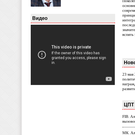
Поколе
основн
совреме
принци
Видео
интегр
послед
значит
вспять 
Нов
23 мая
полити
награж
развит
ЦПТ 
FIB. А
вызово
МК. Ал