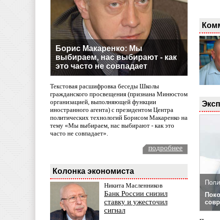
Ком
Борис Макаренко: Мы
выбираем, нас выбирают - как
это часто не совпадает
Текстовая расшифровка беседы Школы
гражданского просвещения (признана Минюстом
организацией, выполняющей функции
Эксп
иностранного агента) с президентом Центра
политических технологий Борисом Макаренко на
тему «Мы выбираем, нас выбирают - как это
часто не совпадает».
подробнее
Колонка экономиста
Поли
Никита Масленников
Банк России снизил
Поко
ставку и ужесточил
совр
сигнал