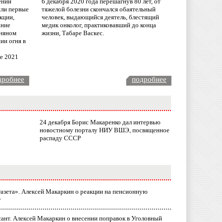
ении
6 декабря 2020 года перешагнув 80 лет, от
сли первые
тяжелой болезни скончался обаятельный
кции,
человек, выдающийся деятель, блестящий
ание
медик онколог, практиковавший до конца
няном
жизни, Табаре Васкес.
ии огня в
ле 2021
дробнее
подробнее
24 декабря Борис Макаренко дал интервью
новостному порталу НИУ ВШЭ, посвященное
распаду СССР
газета». Алексей Макаркин о реакции на пенсионную
у
ант. Алексей Макаркин о внесении поправок в Уголовный