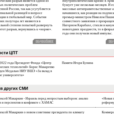
нческий разрыв является одной из
Внутриполитический кризис в Арм
ых политических проблем
бушует уже несколько месяцев. И е
нной России, так как усугубляется
массовые антиправительственные а
пиальной разницей в вопросе
начавшиеся, как реакция на подпис
ации в глобальный мир. События
премьер-министром Николом Паши
них полутора лет являются в
совместного заявления о прекращен
ельной степени попыткой развернуть
Нагорном Карабахе, стихли в канун
этот разрыв, вернувшись к «норме».
новогодних празднеств, то в февра
года они получили новый импульс.
подробнее
по
ости ЦПТ
 2022 года Президент Фонда «Центр
Памяти Игоря Бунина
ческих технологий» Борис Макаренко
ден Медалью НИУ ВШЭ «За вклад в
ие университета»
в других СМИ
лексей Макаркин - Израиль перед непростым выбором: анализ
«Новая 
в и перспектив в конфликте с ХАМАС
реформ
ексей Макаркин о новом советнике президента по климату
Коммерс