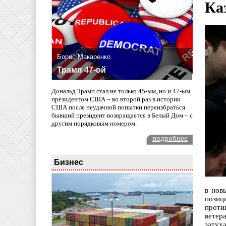
Ка
Борис Макаренко
Трамп 47-ой
Дональд Трамп стал не только 45-ым, но и 47-ым
президентом США – во второй раз в истории
США после неудачной попытки переизбраться
бывший президент возвращается в Белый Дом – с
другим порядковым номером.
подробнее
Бизнес
в нов
позиц
проти
ветер
затух