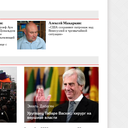
н:
Алексей Макаркин:
Жозеф Аун
«США сохраняют патронаж над
с Дональдом
Венесуэлой в чрезвычайной
ме
ситуации»
объемлющий
ице с
Эмиль Дабагян
 к
Уругваец Табаре Васкес: хирург на
вершине власти