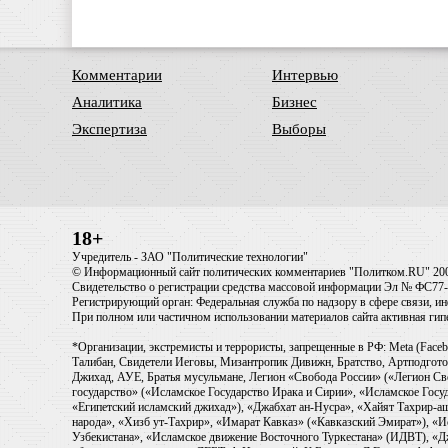
Комментарии
Интервью
Аналитика
Бизнес
Экспертиза
Выборы
18+
Учредитель - ЗАО "Политические технологии"
© Информационный сайт политических комментариев "Политком.RU" 20
Свидетельство о регистрации средства массовой информации Эл № ФС77-6
Регистрирующий орган: Федеральная служба по надзору в сфере связи, 
При полном или частичном использовании материалов сайта активная ги
*Организации, экстремисты и террористы, запрещенные в РФ: Meta (Faceb
Талибан, Свидетели Иеговы, Мизантропик Дивижн, Братство, Артподготов
Джихад, АУЕ, Братья мусульмане, Легион «Свобода России» («Легион Св
государство» («Исламское Государство Ирака и Сирии», «Исламское Го
«Египетский исламский джихад»), «Джабхат ан-Нусра», «Хайят Тахрир
народа», «Хизб ут-Тахрир», «Имарат Кавказ» («Кавказский Эмират»), «
Узбекистана», «Исламское движение Восточного Туркестана» (ИДВТ), «