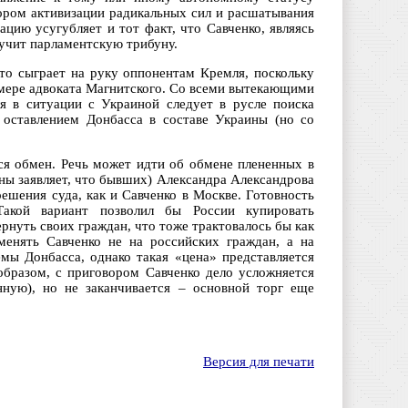
ором активизации радикальных сил и расшатывания
цию усугубляет и тот факт, что Савченко, являясь
учит парламентскую трибуну.
Это сыграет на руку оппонентам Кремля, поскольку
амере адвоката Магнитского. Со всеми вытекающими
 в ситуации с Украиной следует в русле поиска
 оставлением Донбасса в составе Украины (но со
я обмен. Речь может идти об обмене плененных в
ны заявляет, что бывших) Александра Александрова
ешения суда, как и Савченко в Москве. Готовность
акой вариант позволил бы России купировать
рнуть своих граждан, что тоже трактовалось бы как
менять Савченко не на российских граждан, а на
емы Донбасса, однако такая «цена» представляется
образом, с приговором Савченко дело усложняется
ную), но не заканчивается – основной торг еще
Версия для печати