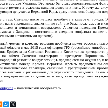
сса в составе Украины. Это могло бы стать дополнительным факт
него режима в условиях падения доверия к нему. К тому же ситуа
вующим депутатом Верховной Рады, сразу после освобождения пол
е с тем, Савченко никто не даст погибнуть в камере от голода. 
лит начать кампанию, аналогичную той, что была после смерти в к
ионными и имиджевыми издержками. А логика поведения Кремля
омисса с Западом и постепенного сведения конфликта на нет с
тельными автономными правами).
нный момент в качестве решения проблемы может рассматриватьс
ской области в мае 2015 года офицеров ГРУ (российское миноборо
ения Ерофеева на Савченко. Россияне в Киеве так же дожидаются р
 на обмен Савченко подтвердил и президент Порошенко. Т
народный резонанс вокруг летчицы, предварительно осудив ее, и ве
матическая победа Кремля. Вероятно. Кремль предпочел бы об
ки политического характера, связанные с урегулированием пробл
олее высокой и рискованной для украинского президента. Таким 
ть подозреваемую юридически и имиджево проще, чем осужден
ди.
Горбунов
– политический обозреватель