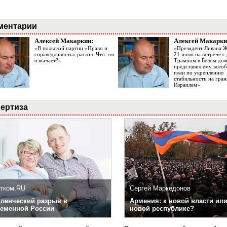
ментарии
Алексей Макаркин:
Алексей Макарки
«В польской партии «Право и
«Президент Ливана 
справедливость» раскол. Что это
21 июля на встрече 
означает?»
Трампом в Белом до
представил ему все
план по укреплению
стабильности на гран
Израилем»
ертиза
тком.RU
Сергей Маркедонов
ленческий разрыв в
Армения: к новой власти или
еменной России
новой республике?