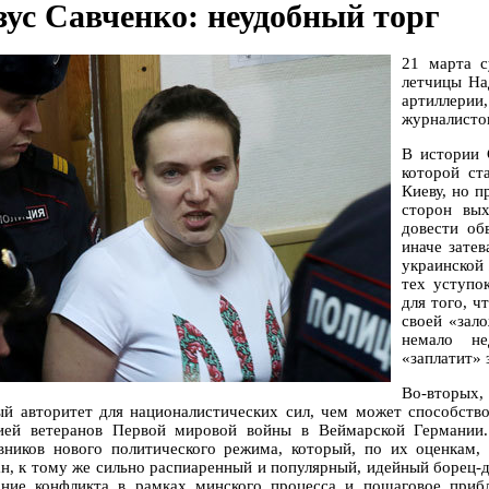
зус Савченко: неудобный торг
21 марта с
летчицы На
артиллерии
журналистов
В истории 
которой ст
Киеву, но 
сторон вых
довести об
иначе затев
украинской
тех уступо
для того, 
своей «зал
немало не
«заплатит» 
Во-вторых,
ый авторитет для националистических сил, чем может способств
ией ветеранов Первой мировой войны в Веймарской Германии.
вников нового политического режима, который, по их оценкам,
ан, к тому же сильно распиаренный и популярный, идейный борец-д
ание конфликта в рамках минского процесса и пошаговое при