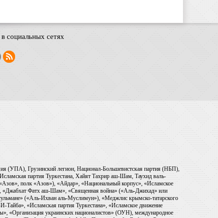
в социальных сетях
рмия (УПА), Грузинский легион, Национал-Большевистская партия (НБП),
Исламская партия Туркестана, Хайят Тахрир аш-Шам, Таухид валь-
 «Азов», полк «Азов»), «Айдар», «Национальный корпус», «Исламское
), «Джабхат Фатх аш-Шам», «Священная война» («Аль-Джихад» или
ульмане» («Аль-Ихван аль-Муслимун»), «Меджлис крымско-татарского
И-Тайба», «Исламская партия Туркестана», «Исламское движение
ры», «Организация украинских националистов» (ОУН), международное