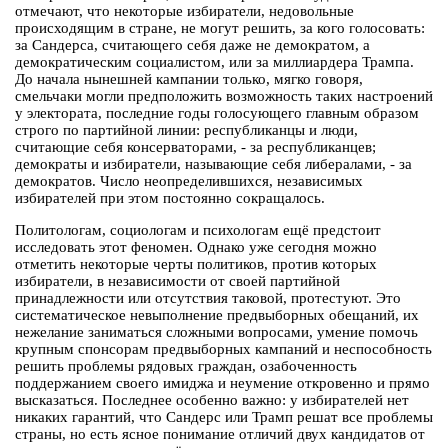
отмечают, что некоторые избиратели, недовольные
происходящим в стране, не могут решить, за кого голосовать:
за Сандерса, считающего себя даже не демократом, а
демократическим социалистом, или за миллиардера Трампа.
До начала нынешней кампании только, мягко говоря,
смельчаки могли предположить возможность таких настроений
у электората, последние годы голосующего главным образом
строго по партийной линии: республиканцы и люди,
считающие себя консерваторами, - за республиканцев;
демократы и избиратели, называющие себя либералами, - за
демократов. Число неопределившихся, независимых
избирателей при этом постоянно сокращалось.
Политологам, социологам и психологам ещё предстоит
исследовать этот феномен. Однако уже сегодня можно
отметить некоторые черты политиков, против которых
избиратели, в независимости от своей партийной
принадлежности или отсутствия таковой, протестуют. Это
систематическое невыполнение предвыборных обещаний, их
нежелание заниматься сложными вопросами, умение помочь
крупным спонсорам предвыборных кампаний и неспособность
решить проблемы рядовых граждан, озабоченность
поддержанием своего имиджа и неумение откровенно и прямо
высказаться. Последнее особенно важно: у избирателей нет
никаких гарантий, что Сандерс или Трамп решат все проблемы
страны, но есть ясное понимание отличий двух кандидатов от