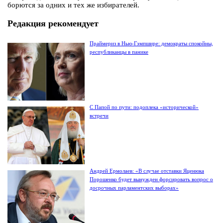
борются за одних и тех же избирателей.
Редакция рекомендует
Праймериз в Нью-Гэмпшире: демократы спокойны,
республиканцы в панике
С Папой по пути: подоплека «исторической»
встречи
Андрей Ермолаев: «В случае отставки Яценюка
Порошенко будет вынужден форсировать вопрос о
досрочных парламентских выборах»