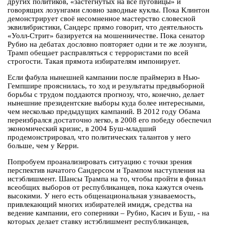
других политиков, «застёгнутых на все пуговицы» и
говорящих лозунгами словно заводные куклы. Пока Клинтон
демонстрирует своё несомненное мастерство словесной
эквилибристики, Сандерс прямо говорит, что деятельность
«Уолл-Стрит» базируется на мошенничестве. Пока сенатор
Рубио на дебатах дословно повторяет одни и те же лозунги,
Трамп обещает расправляться с террористами по всей
строгости. Такая прямота избирателям импонирует.
Если фабула нынешней кампании после праймериз в Нью-
Гемпшире прояснилась, то ход и результаты предвыборной
борьбы с трудом поддаются прогнозу, что, конечно, делает
нынешние президентские выборы куда более интересными,
чем несколько предыдущих кампаний. В 2012 году Обама
переизбрался достаточно легко, в 2008 его победу обеспечил
экономический кризис, в 2004 Буш-младший
продемонстрировал, что политических талантов у него
больше, чем у Керри.
Попробуем проанализировать ситуацию с точки зрения
перспектив начатого Сандерсом и Трампом наступления на
истэблишмент. Шансы Трампа на то, чтобы пройти в финал
всеобщих выборов от республиканцев, пока кажутся очень
высокими. У него есть общенациональная узнаваемость,
привлекающий многих избирателей имидж, средства на
ведение кампании, его соперники – Рубио, Касич и Буш, - на
которых делает ставку истэблишмент республиканцев,