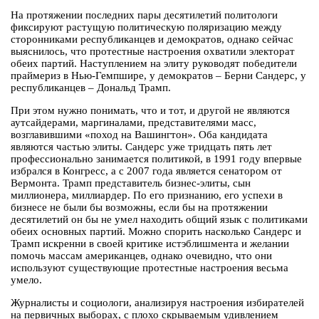
На протяжении последних пары десятилетий политологи
фиксируют растущую политическую поляризацию между
сторонниками республиканцев и демократов, однако сейчас
выяснилось, что протестные настроения охватили электорат
обеих партий. Наступлением на элиту руководят победители
праймериз в Нью-Гемпшире, у демократов – Берни Сандерс, у
республиканцев – Дональд Трамп.
При этом нужно понимать, что и тот, и другой не являются
аутсайдерами, маргиналами, представителями масс,
возглавившими «поход на Вашингтон». Оба кандидата
являются частью элиты. Сандерс уже тридцать пять лет
профессионально занимается политикой, в 1991 году впервые
избрался в Конгресс, а с 2007 года является сенатором от
Вермонта. Трамп представитель бизнес-элиты, сын
миллионера, миллиардер. По его признанию, его успехи в
бизнесе не были бы возможны, если бы на протяжении
десятилетий он бы не умел находить общий язык с политиками
обеих основных партий. Можно спорить насколько Сандерс и
Трамп искренни в своей критике истэблишмента и желании
помочь массам американцев, однако очевидно, что они
используют существующие протестные настроения весьма
умело.
Журналисты и социологи, анализируя настроения избирателей
на первичных выборах, с плохо скрываемым удивлением