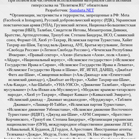
При полном или частичном использовании материалов сайта активная
гиперссылка на "Политком.RU" обязательна
Разработчик:
Standarta.NET
*Организации, экстремисты и террористы, запрещенные в РФ: Meta
(Facebook и Instagram), Русский добровольческий корпус (РДК), Украинская
повстанческая армия (УПА), Грузинский легион, Национал-Большевистская
партия (НБП), Талибан, Свидетели Иеговы, Мизантропик Дивижн,
Братство, Артподготовка, Тризуб им. Степана Бандеры, НСО, Славянский
союз, Формат-18, Хизб ут-Тахрир, Исламская партия Туркестана, Хайят
Тахрир аш-Шам, Таухид валь-Джихад, АУЕ, Братья мусульмане, Легион
«Свобода России» («Легион Свобода России»), «Чеченская Республика
Ичкерия», «Правый сектор», «Азов» (батальон «Азов», полк «Азов»),
«Айдар», «Национальный корпус», «Исламское государство» («Исламское
Государство Ирака и Сирии», «Исламское Государство Ирака и Леванта»,
«Исламское Государство Ирака и Шама», ИГ, ИГИЛ, ДАИШ), «Джабхат
Фатх аш-Шам», «Священная война» («Аль-Джихад» или «Египетский
исламский джихад»), «Джабхат ан-Нусра», «Хайят Тахрир-аш-Шам»,
«Аль-Каида», «Аш-Шабаб», «УНА-УНСО», «Движение Талибан», «Братья-
мусульмане» («Аль-Ихван аль-Муслимун»), «Меджлис крымско-татарского
народа», «Хизб ут-Тахрир», «Имарат Кавказ» («Кавказский Эмират»),
«Исламский джихад – Джамаат моджахедов», «Нурджулар», «Таблиги
Джамаат», «Лашкар-И-Тайба», «Исламская партия Туркестана»,
«Исламское движение Узбекистана», «Исламское движение Восточного
Туркестана» (ИДВТ), «Джунд аш-Шам», «АУМ Синрике», «Братство»
Корчинского, «Тризуб им. Степана Бандеры», «Организация украинских
националистов» (ОУН), международное общественное движение ЛГБТ,
А.Навальный, К.Буданов, Д.Гордон, А.Арестович. Иностранные агенты:
Телеканал «Дождь», Медуза, Голос Америки, ТК Настоящее Время, The