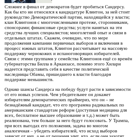
Сложнее в финал от демократов будет пробиться Сандерсу.
Как бы кто ни относился к кандидатуре Клинтон, за ней стоит
руководство Демократической партии, находящейся у власти;
клан Клинтонов с многочисленными протеже, сторонниками,
спонсорами; финансовые средства; услуги нанятых на эти
средства лучших специалистов; многолетний опыт и связи в
отдельных штатах. Скажем, очевидно, что по мере
продолжения кампании первичных выборов и включения в
процесс южных штатов, Клинтон рассчитывает на массовую
поддержку чернокожих и испаноговорящих избирателей.
Связи с этими группами у семейства Клинтонов ещё со времён
губернаторства Билла в Арканзасе, помимо этого Хилари
надеется представить себя в качестве политической
наследницы Обамы, пришедшего к власти благодаря
поддержке меньшинств.
Однако шансы Сандерса на победу будут расти в зависимости
от его новых успехов. Чем убедительнее он докажет
избирателям демократических праймериз, что он – не
безнадёжный кандидат, что его программа радикальных по
американским стандартам реформ (доступная медицина для
всех, бесплатное высшее образование и т.д.) может быть
реализована, тем больше за него будут голосовать. У Трампа,
при всех выгодах его положения, задача во многом
аналогичная – убедить избирателей, что исход выборов
зависит от них, а не от решения элит, что, если они захотят,