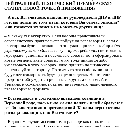
НЕЙТРАЛЬНЫЙ, ТЕХНИЧЕСКИЙ ПРЕМЬЕР СРАЗУ
СТАНЕТ НОВОЙ ТОЧКОЙ ПРИТЯЖЕНИЯ»
– А как Вы считаете, нынешние руководители ДНР и ЛНР
готовы пойти по тому пути, который Вы сейчас описали?
Или требуется их замена на каких-то других лиц?
– Я скажу так аккуратно. Если вообще представители
сепаратистских правительств пойдут на переговоры и если с
их стороны будет признание, что нужно провести выборы (
по
украинскому законодательству – прим. редакции
) не только в
городские, районные и поселковые советы, но и сформировать
новые региональные советы, то им тоже придется либо
участвовать в этих выборах, либо принять политическое
решение уйти в сторону. Потому что эти выборы должны
будут легитимировать будущее руководство. Но это еще
предстоит обсуждать и решать за круглым столом. А в
Украине, к сожалению, пока нет внутреннего национального
переговорного формата.
– Возвращаясь к состоянию правящей коалиции в
Верховной раде, насколько можно понять, в ней образуется
всё больше трещин и противоречий. Каковы перспективы
распада коалиции, как Вы считаете?
– В данном случае мы говорим о распаде как о политико-
юридическом факте. По состоянию на сегодняшний день уже