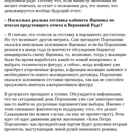
Верховной раде. Потому что, если министр экономики не
желает отвечать за отчет о положении дел, это значит, что
девальвируется вообще будущий отчет.
– Насколько реальна отставка кабинета Яценюка по
итогам предстоящего отчета в Верховной Раде?
– Я считаю, что голосов за отставку в парламенте достаточно.
Но тут возникает другая интрига. Сам президент Порошенко
оказался невольным заложником Яценюка: если бы Порошенко
решился в конце года (в контексте обсуждения бюджета)
инициировать смену Яценюка, то, возможно, тогда у коалиции
было бы время выработать какой-то новый компромисс и
выбрать техническую фигуру, а сейчас, когда конфликт уже
приобрел откровенные формы, и фракции коалиции заявляют о
необходимости нового коалиционного договора, Порошенко
оказался заложником отставки премьера, так как не способен
предложить внятную альтернативную фигуру.
В результате президент в тупике. Обсуждается информация,
что на сегодняшний день Порошенко уже сам заинтересован
как-то выйти на досрочные парламентские выборы. Именно с
этим связывают фактическую поддержку того, что делает
Саакашвили (во всяком случае, он ему не препятствует). Речь
идет об идее движения двумя эшелонами: «Блок Петра
Порошенко» как президентская партия будет дополнен вторым
проектом, выступающим левой рукой нынешнего режима.