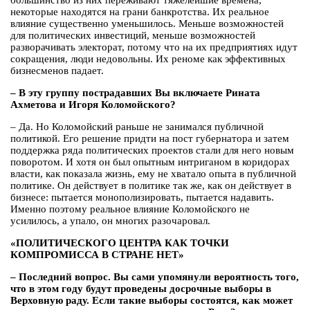
большинство из них переживают тяжелейшие времена,
некоторые находятся на грани банкротства. Их реальное
влияние существенно уменьшилось. Меньше возможностей
для политических инвестиций, меньше возможностей
разворачивать электорат, потому что на их предприятиях идут
сокращения, люди недовольны. Их реноме как эффективных
бизнесменов падает.
– В эту группу пострадавших Вы включаете Рината
Ахметова и Игоря Коломойского?
– Да. Но Коломойский раньше не занимался публичной
политикой. Его решение придти на пост губернатора и затем
поддержка ряда политических проектов стали для него новым
поворотом. И хотя он был опытным интриганом в коридорах
власти, как показала жизнь, ему не хватало опыта в публичной
политике. Он действует в политике так же, как он действует в
бизнесе: пытается монополизировать, пытается надавить.
Именно поэтому реальное влияние Коломойского не
усилилось, а упало, он многих разочаровал.
«ПОЛИТИЧЕСКОГО ЦЕНТРА КАК ТОЧКИ
КОМПРОМИССА В СТРАНЕ НЕТ»
– Последний вопрос. Вы сами упомянули вероятность того,
что в этом году будут проведены досрочные выборы в
Верховную раду. Если такие выборы состоятся, как может