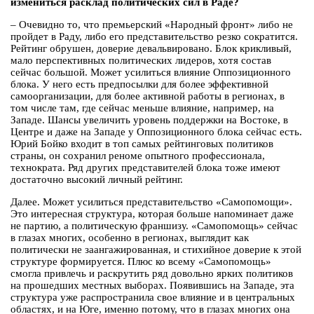
измениться расклад политических сил в Раде?
– Очевидно то, что премьерский «Народный фронт» либо не
пройдет в Раду, либо его представительство резко сократится.
Рейтинг обрушен, доверие девальвировано. Блок крикливый,
мало перспективных политических лидеров, хотя состав
сейчас большой. Может усилиться влияние Оппозиционного
блока. У него есть предпосылки для более эффективной
самоорганизации, для более активной работы в регионах, в
том числе там, где сейчас меньше влияние, например, на
Западе. Шансы увеличить уровень поддержки на Востоке, в
Центре и даже на Западе у Оппозиционного блока сейчас есть.
Юрий Бойко входит в топ самых рейтинговых политиков
страны, он сохранил реноме опытного профессионала,
технократа. Ряд других представителей блока тоже имеют
достаточно высокий личный рейтинг.
Далее. Может усилиться представительство «Самопомощи».
Это интересная структура, которая больше напоминает даже
не партию, а политическую франшизу. «Самопомощь» сейчас
в глазах многих, особенно в регионах, выглядит как
политически не заангажированная, и стихийное доверие к этой
структуре формируется. Плюс ко всему «Самопомощь»
смогла привлечь и раскрутить ряд довольно ярких политиков
на прошедших местных выборах. Появившись на Западе, эта
структура уже распространила свое влияние и в центральных
областях, и на Юге, именно потому, что в глазах многих она