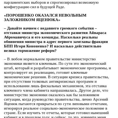
парламентских выборов и спрогнозировал возможную
конфигурацию сил в будущей Раде.
«ПОРОШЕНКО ОКАЗАЛСЯ НЕВОЛЬНЫМ
ЗАЛОЖНИКОМ ЯЦЕНЮКА»
– Давайте начнем с недавнего громкого события –
отставки министра экономического развития Айвараса
Абромавичуса и его команды. Насколько реальны
обвинения министра в адрес первого замглавы фракции
БПП Игоря Кононенко? И насколько действительно
велико торможение реформ?
– В любом нормальном правительстве министерство
экономики является ключевым. По сути это экономический
штаб, который и разрабатывает экономические программы, и
контролирует их реализацию, готовит ключевые
экономические решения. В ситуации кризиса правительства,
при отсутствии толковых антикризисных программ и
использовании лишь фискальных механизмов, эта отставка
ключевого члена кабинета напрашивалась. Другое дело, что
министерство экономики оказалось как бы заложником
ситуации, когда руководство правительства, лично Арсений
Яценюк пытаются прикрыться по сути липовыми отчетами,
игнорируя реальное социально-экономическое положение в
стране. Если изучить те отчеты, которые готовил нынешний
кабинет и в прошлом году, и сейчас, то это, извините меня,