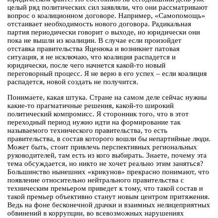
целый ряд политических сил заявляли, что они рассматривают
вопрос о коалиционном договоре. Например, «Самопомощь»
отстаивает необходимость нового договора. Радикальная
партия периодически говорит о выходе, но юридически они
пока не вышли из коалиции. В случае если произойдет
отставка правительства Яценюка и возникнет патовая
ситуация, я не исключаю, что коалиция распадется и
юридически, после чего начнется какой-то новый
переговорный процесс. Я не верю в его успех – если коалиция
распадется, новой создать не получится.
Понимаете, какая штука. Стране на самом деле сейчас нужны
какие-то прагматичные решения, какой-то широкий
политический компромисс. Я сторонник того, что в этот
переходный период нужно идти на формирование так
называемого технического правительства, то есть
правительства, в состав которого вошли бы непартийные люди.
Может быть, стоит привлечь перспективных региональных
руководителей, там есть из кого выбирать. Знаете, почему эта
тема обсуждается, но никто не хочет реально этим заняться?
Большинство нынешних «крикунов» прекрасно понимают, что
появление относительно нейтрального правительства с
техническим премьером приведет к тому, что такой состав и
такой премьер объективно станут новым центром притяжения.
Ведь на фоне бесконечной драчки и взаимных нелицеприятных
обвинений в коррупции, во всевозможных нарушениях