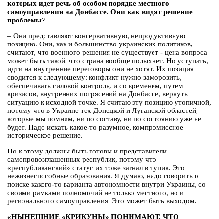
которых идет речь об особом порядке местного
самоуправления на Донбассе. Они как видят решение
проблемы?
– Они представляют консервативную, непродуктивную
позицию. Они, как и большинство украинских политиков,
считают, что военного решения не существует - цена вопроса
может быть такой, что страна вообще полыхнет. Но уступать,
идти на внутренние переговоры они не хотят. Их позиция
сводится к следующему: конфликт нужно заморозить,
обеспечивать силовой контроль, и со временем, путем
кризисов, внутренних потрясений на Донбассе, вернуть
ситуацию к исходной точке. Я считаю эту позицию утопичной,
потому что в Украине тех Донецкой и Луганской областей,
которые мы помним, ни по составу, ни по состоянию уже не
будет. Надо искать какое-то разумное, компромиссное
историческое решение.
Но к этому должны быть готовы и представители
самопровозглашенных республик, потому что
«республиканский» статус их тоже загнал в тупик. Это
нежизнеспособные образования. Я думаю, надо говорить о
поиске какого-то варианта автономности внутри Украины, со
своими рамками полномочий не только местного, но и
регионального самоуправления. Это может быть выходом.
«НЫНЕШНИЕ «КРИКУНЫ» ПОНИМАЮТ, ЧТО