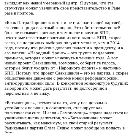
выглядит как некий умеренный центр. Я думаю, что эта
структура может увеличить свое представительство в Раде
раза в полтора.
«Блок Петра Порошенко» так и не стал настоящей партией,
это своего рода властный концерн. Это обстоятельство всё
больше вызывает критику, в том числе и внутри БПП,
некоторые известные политики из него вышли. БПП, скорее
всего, на досрочных выборах получит меньше, чем в 2014
году, потому что рейтинг доверия падает и к президенту, и к
его партии. «Народный фронт» – это группа поддержки
премьера, которая может исчезнуть в течение года. А вот
новый проект Саакашвили, возможно, соберет те голоса,
которые будут уходить от «Народного фронта» и частично
БПП. Потому что проект Саакашвили – это не партия, а скорее
общественное движение с реноме новой реформаторской,
антикоррупционной силы. В конкретной конъюнктуре будущих
выборов это может дать результат, но долгосрочной
перспективы я не вижу.
«Батькивщина», несмотря на то, что у нее довольно
устойчивая позиция, к сожалению, стагнирует как
политическая сила. И если «Самопомощь» вправе надеяться на
увеличение числа депутатов, то «Батькивщина» может
рассчитывать, как максимум, на свой старый результат.
Радикальная партия Олега Ляшко может вообще не попасть в