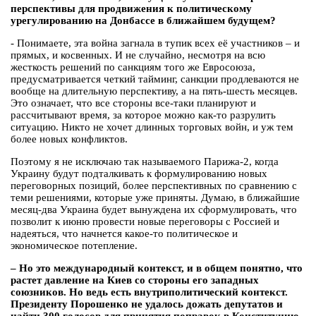
перспективы для продвижения к политическому
урегулированию на Донбассе в ближайшем будущем?
- Понимаете, эта война загнала в тупик всех её участников – и
прямых, и косвенных. И не случайно, несмотря на всю
жесткость решений по санкциям того же Евросоюза,
предусматривается четкий тайминг, санкции продлеваются не
вообще на длительную перспективу, а на пять-шесть месяцев.
Это означает, что все стороны все-таки планируют и
рассчитывают время, за которое можно как-то разрулить
ситуацию. Никто не хочет длинных торговых войн, и уж тем
более новых конфликтов.
Поэтому я не исключаю так называемого Парижа-2, когда
Украину будут подталкивать к формулированию новых
переговорных позиций, более перспективных по сравнению с
теми решениями, которые уже приняты. Думаю, в ближайшие
месяц-два Украина будет вынуждена их сформулировать, что
позволит к июню провести новые переговоры с Россией и
надеяться, что начнется какое-то политическое и
экономическое потепление.
– Но это международный контекст, и в общем понятно, что
растет давление на Киев со стороны его западных
союзников. Но ведь есть внутриполитический контекст.
Президенту Порошенко не удалось дожать депутатов и