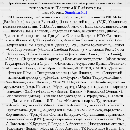
При полном или частичном использовании материалов сайта активная
гиперссылка на "Политком.RU" обязательна
Разработчик:
Standarta.NET
*Организации, экстремисты и террористы, запрещенные в РФ: Meta
(Facebook и Instagram), Русский добровольческий корпус (РДК), Украинская
повстанческая армия (УПА), Грузинский легион, Национал-Большевистская
партия (НБП), Талибан, Свидетели Иеговы, Мизантропик Дивижн,
Братство, Артподготовка, Тризуб им. Степана Бандеры, НСО, Славянский
союз, Формат-18, Хизб ут-Тахрир, Исламская партия Туркестана, Хайят
Тахрир аш-Шам, Таухид валь-Джихад, АУЕ, Братья мусульмане, Легион
«Свобода России» («Легион Свобода России»), «Чеченская Республика
Ичкерия», «Правый сектор», «Азов» (батальон «Азов», полк «Азов»),
«Айдар», «Национальный корпус», «Исламское государство» («Исламское
Государство Ирака и Сирии», «Исламское Государство Ирака и Леванта»,
«Исламское Государство Ирака и Шама», ИГ, ИГИЛ, ДАИШ), «Джабхат
Фатх аш-Шам», «Священная война» («Аль-Джихад» или «Египетский
исламский джихад»), «Джабхат ан-Нусра», «Хайят Тахрир-аш-Шам»,
«Аль-Каида», «Аш-Шабаб», «УНА-УНСО», «Движение Талибан», «Братья-
мусульмане» («Аль-Ихван аль-Муслимун»), «Меджлис крымско-татарского
народа», «Хизб ут-Тахрир», «Имарат Кавказ» («Кавказский Эмират»),
«Исламский джихад – Джамаат моджахедов», «Нурджулар», «Таблиги
Джамаат», «Лашкар-И-Тайба», «Исламская партия Туркестана»,
«Исламское движение Узбекистана», «Исламское движение Восточного
Туркестана» (ИДВТ), «Джунд аш-Шам», «АУМ Синрике», «Братство»
Корчинского, «Тризуб им. Степана Бандеры», «Организация украинских
националистов» (ОУН), международное общественное движение ЛГБТ,
А.Навальный, К.Буданов, Д.Гордон, А.Арестович. Иностранные агенты:
Телеканал «Дождь», Медуза, Голос Америки, ТК Настоящее Время, The