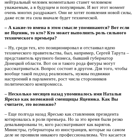
нейтральный человек моментально станет человеком
уважаемым, а в будущем и популярным. И вот этот момент
очень многих раздражает. Они не хотят появления новой силы,
даже если эта сила вначале будет технической.
– А какие-то имена в этом смысле упоминаются? Вот если
не Яценюк, то кто? Кто может выполнить роль сильного
технического премьера?
– Ну, среди тех, кто позиционировал и отстаивал идею
технического правительства, был, например, Сергей Тарута –
представитель крупного бизнеса, бывший губернатор
Донецкой области. Вот он и такого рода фигуры могут
рассматриваться. Вопрос состоит в другом. Для того, чтобы
вообще такой подход реализовать, нужны подвижки
настроений в парламенте, рост числа сторонников
политического компромисса.
– Несколько месяцев назад упоминалось имя Натальи
Яреско как возможной сменщицы Яценюка. Как Вы
считаете, это возможно?
– Еще полгода назад Яресько как ставленник президента
котировалась в роли премьера. Но за это время были резко
девальвированы те, кого рассматривают как варягов.
Министры, губернаторы из иностранцев, которые на самом
деле не проявили никакого профессионализма. Что касается