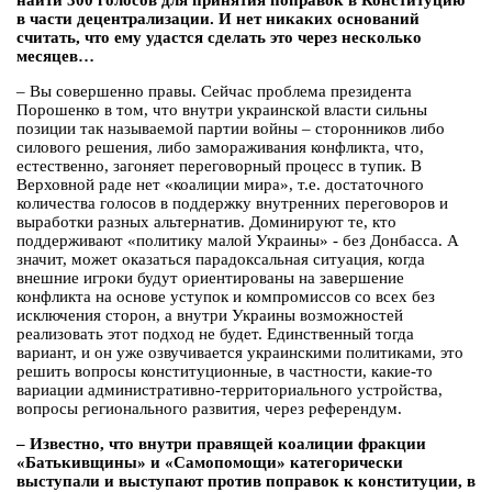
найти 300 голосов для принятия поправок в Конституцию
в части децентрализации. И нет никаких оснований
считать, что ему удастся сделать это через несколько
месяцев…
– Вы совершенно правы. Сейчас проблема президента
Порошенко в том, что внутри украинской власти сильны
позиции так называемой партии войны – сторонников либо
силового решения, либо замораживания конфликта, что,
естественно, загоняет переговорный процесс в тупик. В
Верховной раде нет «коалиции мира», т.е. достаточного
количества голосов в поддержку внутренних переговоров и
выработки разных альтернатив. Доминируют те, кто
поддерживают «политику малой Украины» - без Донбасса. А
значит, может оказаться парадоксальная ситуация, когда
внешние игроки будут ориентированы на завершение
конфликта на основе уступок и компромиссов со всех без
исключения сторон, а внутри Украины возможностей
реализовать этот подход не будет. Единственный тогда
вариант, и он уже озвучивается украинскими политиками, это
решить вопросы конституционные, в частности, какие-то
вариации административно-территориального устройства,
вопросы регионального развития, через референдум.
– Известно, что внутри правящей коалиции фракции
«Батькивщины» и «Самопомощи» категорически
выступали и выступают против поправок к конституции, в