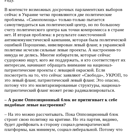
Раду.
В контексте возможных досрочных парламентских выборов
сейчас в Украине четко проявляются две политические
проблемы. «Самопомощь» только-только пытается
самоутвердиться как политический центр, но по большому
счету политического центра как точки компромисса в стране
нет. И вторая проблема: в результате ожесточенной
антикоммунистической кампании, которая была политической
ошибкой Порошенко, нивелирован левый фланг, в украинской
политике исчезли сильные левые проекты. А настроения-то
никуда не делись. Многие избиратели, которые сейчас
судорожно ищут, кого же поддержать, и кто соответствует их
интересам, начинают обращать внимание на национал-
патриотические проекты с левацкой окраской. Если
посмотреть на то, что сейчас заявляют «Свобода», УКРОП, то
это левый фланг, патриотический левый фланг. Это опасно,
потому что это милитаризированные структуры, национал-
патриотический фланг может резко радикализироваться.
– А разве Оппозиционный блок не притягивает к себе
подобные левые настроения?
– На это можно рассчитывать. Пока Оппозиционный блок
строит свою политику на критике. Но эта партия, видимо,
будет дрейфовать в сторону социал-демократической
платформы, как минимум, социал-либеральной. Потому что