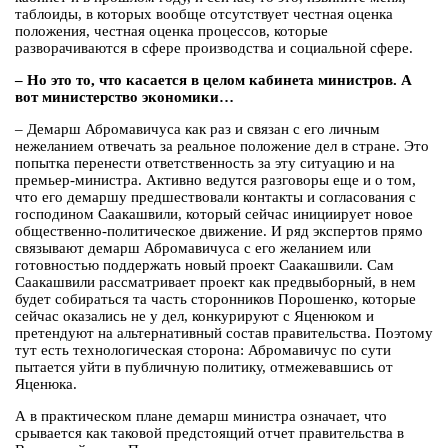
таблоиды, в которых вообще отсутствует честная оценка
положения, честная оценка процессов, которые
разворачиваются в сфере производства и социальной сфере.
– Но это то, что касается в целом кабинета министров. А
вот министерство экономики…
– Демарш Абромавичуса как раз и связан с его личным
нежеланием отвечать за реальное положение дел в стране. Это
попытка перенести ответственность за эту ситуацию и на
премьер-министра. Активно ведутся разговоры еще и о том,
что его демаршу предшествовали контакты и согласования с
господином Саакашвили, который сейчас инициирует новое
общественно-политическое движение. И ряд экспертов прямо
связывают демарш Абромавичуса с его желанием или
готовностью поддержать новый проект Саакашвили. Сам
Саакашвили рассматривает проект как предвыборный, в нем
будет собираться та часть сторонников Порошенко, которые
сейчас оказались не у дел, конкурируют с Яценюком и
претендуют на альтернативный состав правительства. Поэтому
тут есть технологическая сторона: Абромавичус по сути
пытается уйти в публичную политику, отмежевавшись от
Яценюка.
А в практическом плане демарш министра означает, что
срывается как таковой предстоящий отчет правительства в