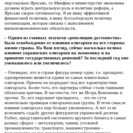
персонально Яресько, то Минфин и министерство экономики
должны играть центральную роль в политике реформ, а
Яресько скорее оптимизатор. Я не вижу эффективной
финансовой политики, я вижу бухгалтерскую политику
оптимизации, которая связана с выполнением
внешнеэкономических обязательств.
– Одним из главных лозунгов «революции достоинства»
было освобождение от влияния олигархов на все стороны
жизни страны. На Ваш взгляд, сейчас насколько велико
влияние украинских олигархов на экономику и на
принятие государственных решений? За последний год оно
уменьшилось или увеличилось?
– Очевидно, что в стране фигура номер один, т.е. президент,
одновременно является одним из самых влиятельных
олигархов. Причем он подпадает под все характеристики
олигархата. Более того, его партнеры сейчас стали главными
объектами критики. В частности, тот же Игорь Кононенко и
прочие. Те, кто окружают президента, – это по сути
монопольно правящая олигархическая группа. В этом смысле
влияние олигархата еще больше увеличилось. А вот если
вспомнить судьбу других фигурантов украинской десятки
Forbes, представителей системного крупного бизнеса в самых
разных сферах – металлургии, химии, угольной
промышленности, транспорте, машиностроении –