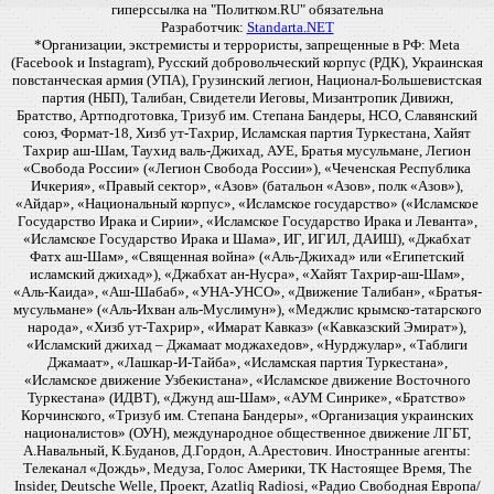
гиперссылка на "Политком.RU" обязательна
Разработчик:
Standarta.NET
*Организации, экстремисты и террористы, запрещенные в РФ: Meta
(Facebook и Instagram), Русский добровольческий корпус (РДК), Украинская
повстанческая армия (УПА), Грузинский легион, Национал-Большевистская
партия (НБП), Талибан, Свидетели Иеговы, Мизантропик Дивижн,
Братство, Артподготовка, Тризуб им. Степана Бандеры, НСО, Славянский
союз, Формат-18, Хизб ут-Тахрир, Исламская партия Туркестана, Хайят
Тахрир аш-Шам, Таухид валь-Джихад, АУЕ, Братья мусульмане, Легион
«Свобода России» («Легион Свобода России»), «Чеченская Республика
Ичкерия», «Правый сектор», «Азов» (батальон «Азов», полк «Азов»),
«Айдар», «Национальный корпус», «Исламское государство» («Исламское
Государство Ирака и Сирии», «Исламское Государство Ирака и Леванта»,
«Исламское Государство Ирака и Шама», ИГ, ИГИЛ, ДАИШ), «Джабхат
Фатх аш-Шам», «Священная война» («Аль-Джихад» или «Египетский
исламский джихад»), «Джабхат ан-Нусра», «Хайят Тахрир-аш-Шам»,
«Аль-Каида», «Аш-Шабаб», «УНА-УНСО», «Движение Талибан», «Братья-
мусульмане» («Аль-Ихван аль-Муслимун»), «Меджлис крымско-татарского
народа», «Хизб ут-Тахрир», «Имарат Кавказ» («Кавказский Эмират»),
«Исламский джихад – Джамаат моджахедов», «Нурджулар», «Таблиги
Джамаат», «Лашкар-И-Тайба», «Исламская партия Туркестана»,
«Исламское движение Узбекистана», «Исламское движение Восточного
Туркестана» (ИДВТ), «Джунд аш-Шам», «АУМ Синрике», «Братство»
Корчинского, «Тризуб им. Степана Бандеры», «Организация украинских
националистов» (ОУН), международное общественное движение ЛГБТ,
А.Навальный, К.Буданов, Д.Гордон, А.Арестович. Иностранные агенты:
Телеканал «Дождь», Медуза, Голос Америки, ТК Настоящее Время, The
Insider, Deutsche Welle, Проект, Azatliq Radiosi, «Радио Свободная Европа/