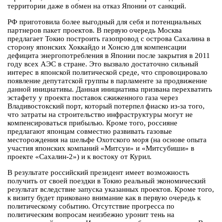
территории даже в обмен на отказ Японии от санкций.
РФ приготовила более выгодный для себя и потенциальных
партнеров пакет проектов. В первую очередь Москва
предлагает Токио построить газопровод с острова Сахалина в
сторону японских Хоккайдо и Хонсю для компенсации
дефицита энергопотребления в Японии после закрытия в 2011
году всех АЭС в стране. Это вызвало достаточно сильный
интерес в японской политической среде, что спровоцировало
появление депутатской группы в парламенте за продвижение
данной инициативы. Данная инициатива призвана перехватить
эстафету у проекта поставок сжиженного газа через
Владивостокский порт, который потерпел фиаско из-за того,
что затраты на строительство инфраструктуры могут не
компенсироваться прибылью. Кроме того, россияне
предлагают японцам совместно развивать газовые
месторождения на шельфе Охотского моря (на основе опыта
участия японских компаний «Митсуи» и «Митсубиши» в
проекте «Сахалин-2») и к востоку от Курил.
В результате российский президент имеет возможность
получить от своей поездки в Токио реальный экономический
результат вследствие запуска указанных проектов. Кроме того,
к визиту будет приковано внимание как в первую очередь к
политическому событию. Отсутствие прогресса по
политическим вопросам неизбежно уронит тень на