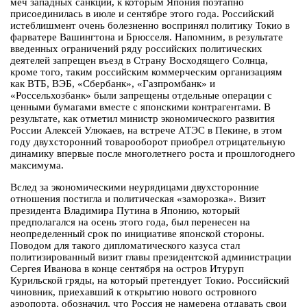
меч западных санкций, к которым Япония поэтапно
присоединилась в июле и сентябре этого года. Российский
истеблишмент очень болезненно воспринял политику Токио в
фарватере Вашингтона и Брюсселя. Напомним, в результате
введенных ограничений ряду российских политических
деятелей запрещен въезд в Страну Восходящего Солнца,
кроме того, таким российским коммерческим организациям
как ВТБ, ВЭБ, «Сбербанк», «Газпромбанк» и
«Россельхозбанк» были запрещены отдельные операции с
ценными бумагами вместе с японскими контрагентами. В
результате, как отметил министр экономического развития
России Алексей Улюкаев, на встрече АТЭС в Пекине, в этом
году двухсторонний товарооборот приобрел отрицательную
динамику впервые после многолетнего роста и прошлогоднего
максимума.
Вслед за экономическими неурядицами двухсторонние
отношения постигла и политическая «заморозка». Визит
президента Владимира Путина в Японию, который
предполагался на осень этого года, был перенесен на
неопределенный срок по инициативе японской стороны.
Поводом для такого дипломатического казуса стал
политизированный визит главы президентской администрации
Сергея Иванова в конце сентября на остров Итуруп
Курильской гряды, на который претендует Токио. Российский
чиновник, приехавший к открытию нового островного
аэропорта, обозначил, что Россия не намерена отдавать свои