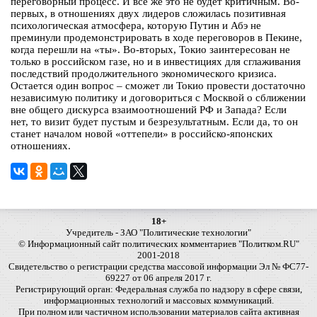
переговорный процесс. И все же это не будет критичным. Во-
первых, в отношениях двух лидеров сложилась позитивная
психологическая атмосфера, которую Путин и Абэ не
преминули продемонстрировать в ходе переговоров в Пекине,
когда перешли на «ты». Во-вторых, Токио заинтересован не
только в российском газе, но и в инвестициях для сглаживания
последствий продолжительного экономического кризиса.
Остается один вопрос – сможет ли Токио провести достаточно
независимую политику и договориться с Москвой о сближении
вне общего дискурса взаимоотношений РФ и Запада? Если
нет, то визит будет пустым и безрезультатным. Если да, то он
станет началом новой «оттепели» в российско-японских
отношениях.
18+
Учредитель - ЗАО "Политические технологии"
© Информационный сайт политических комментариев "Политком.RU"
2001-2018
Свидетельство о регистрации средства массовой информации Эл № ФС77-
69227 от 06 апреля 2017 г.
Регистрирующий орган: Федеральная служба по надзору в сфере связи,
информационных технологий и массовых коммуникаций.
При полном или частичном использовании материалов сайта активная