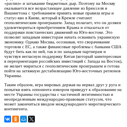
«распил» и затыкание бюджетных дыр. Поэтому на Москву
оказывается все возрастающее давление из Брюсселя и
Вашингтона с требованием принять новые правила игры и
статус-кво в Киеве, который в Кремле считают
геополитическим проигрышем. Запад полагает, что он должен
удовлетвориться приобретением Крыма и отказаться от
поддержки повстанческих движений на Юго-востоке. Это
позволит западным инвесторам начать осваивать украинскую
экономику. Однако Москва, осознавая, что сворачивание
торговли с ЕС, а также финансовые проблемы с банками США
будут бить как по ней, так и по западным партнерам и
чувствуя негласную поддержку Китая (который заинтересован
в переориентации российских инвестиций с Запада на Восток),
не желает мириться с геополитическим проигрышем и готова
пойти на затяжную дестабилизацию Юго-восточных регионов
Украины.
Таким образом, игра мировых держав на нервах друг у руга и
попытки взять оппонента измором приведут к образованию на
месте Украины государства с частичной легитимностью и
неопределенным международно-правовым статусом, что
может закончиться вводом международного миротворческого
контингента.