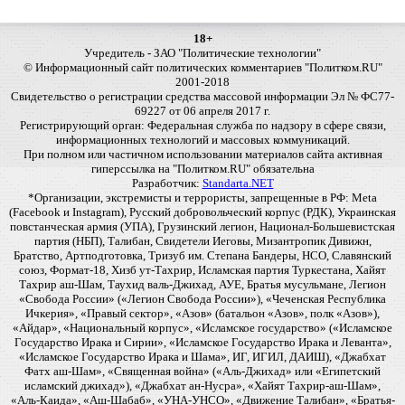
18+
Учредитель - ЗАО "Политические технологии"
© Информационный сайт политических комментариев "Политком.RU"
2001-2018
Свидетельство о регистрации средства массовой информации Эл № ФС77-
69227 от 06 апреля 2017 г.
Регистрирующий орган: Федеральная служба по надзору в сфере связи,
информационных технологий и массовых коммуникаций.
При полном или частичном использовании материалов сайта активная
гиперссылка на "Политком.RU" обязательна
Разработчик:
Standarta.NET
*Организации, экстремисты и террористы, запрещенные в РФ: Meta
(Facebook и Instagram), Русский добровольческий корпус (РДК), Украинская
повстанческая армия (УПА), Грузинский легион, Национал-Большевистская
партия (НБП), Талибан, Свидетели Иеговы, Мизантропик Дивижн,
Братство, Артподготовка, Тризуб им. Степана Бандеры, НСО, Славянский
союз, Формат-18, Хизб ут-Тахрир, Исламская партия Туркестана, Хайят
Тахрир аш-Шам, Таухид валь-Джихад, АУЕ, Братья мусульмане, Легион
«Свобода России» («Легион Свобода России»), «Чеченская Республика
Ичкерия», «Правый сектор», «Азов» (батальон «Азов», полк «Азов»),
«Айдар», «Национальный корпус», «Исламское государство» («Исламское
Государство Ирака и Сирии», «Исламское Государство Ирака и Леванта»,
«Исламское Государство Ирака и Шама», ИГ, ИГИЛ, ДАИШ), «Джабхат
Фатх аш-Шам», «Священная война» («Аль-Джихад» или «Египетский
исламский джихад»), «Джабхат ан-Нусра», «Хайят Тахрир-аш-Шам»,
«Аль-Каида», «Аш-Шабаб», «УНА-УНСО», «Движение Талибан», «Братья-