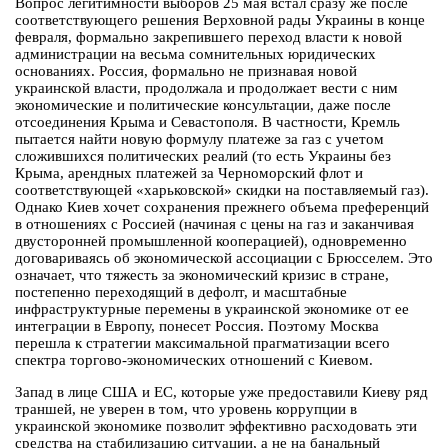
Вопрос легитимности выборов 25 мая встал сразу же после
соответствующего решения Верховной рады Украины в конце
февраля, формально закрепившего переход власти к новой
администрации на весьма сомнительных юридических
основаниях. Россия, формально не признавая новой
украинской власти, продолжала и продолжает вести с ним
экономические и политические консультации, даже после
отсоединения Крыма и Севастополя. В частности, Кремль
пытается найти новую формулу платеже за газ с учетом
сложившихся политических реалий (то есть Украины без
Крыма, арендных платежей за Черноморский флот и
соответствующей «харьковской» скидки на поставляемый газ).
Однако Киев хочет сохранения прежнего объема преференций
в отношениях с Россией (начиная с цены на газ и заканчивая
двусторонней промышленной кооперацией), одновременно
договариваясь об экономической ассоциации с Брюсселем. Это
означает, что тяжесть за экономический кризис в стране,
постепенно переходящий в дефолт, и масштабные
инфраструктурные перемены в украинской экономике от ее
интеграции в Европу, понесет Россия. Поэтому Москва
перешла к стратегии максимальной прагматизации всего
спектра торгово-экономических отношений с Киевом.
Запад в лице США и ЕС, которые уже предоставили Киеву ряд
траншей, не уверен в том, что уровень коррупции в
украинской экономике позволит эффективно расходовать эти
средства на стабилизацию ситуации, а не на банальный