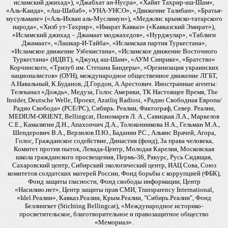
исламский джихад»), «Джабхат ан-Нусра», «Хайят Тахрир-аш-Шам»,
«Аль-Каида», «Аш-Шабаб», «УНА-УНСО», «Движение Талибан», «Братья-
мусульмане» («Аль-Ихван аль-Муслимун»), «Меджлис крымско-татарского
народа», «Хизб ут-Тахрир», «Имарат Кавказ» («Кавказский Эмират»),
«Исламский джихад – Джамаат моджахедов», «Нурджулар», «Таблиги
Джамаат», «Лашкар-И-Тайба», «Исламская партия Туркестана»,
«Исламское движение Узбекистана», «Исламское движение Восточного
Туркестана» (ИДВТ), «Джунд аш-Шам», «АУМ Синрике», «Братство»
Корчинского, «Тризуб им. Степана Бандеры», «Организация украинских
националистов» (ОУН), международное общественное движение ЛГБТ,
А.Навальный, К.Буданов, Д.Гордон, А.Арестович. Иностранные агенты:
Телеканал «Дождь», Медуза, Голос Америки, ТК Настоящее Время, The
Insider, Deutsche Welle, Проект, Azatliq Radiosi, «Радио Свободная Европа/
Радио Свобода» (PCE/PC), Сибирь. Реалии, Фактограф, Север. Реалии,
MEDIUM-ORIENT, Bellingcat, Пономарев Л. А., Савицкая Л.А., Маркелов
С.Е., Камалягин Д.Н., Апахончич Д.А., Толоконникова Н.А., Гельман М.А.,
Шендерович В.А., Верзилов П.Ю., Баданин Р.С., Альянс Врачей, Агора,
Голос, Гражданское содействие, Династия (фонд), За права человека,
Комитет против пыток, Левада-Центр, Молодая Карелия, Московская
школа гражданского просвещения, Пермь-36, Ракурс, Русь Сидящая,
Сахаровский центр, Сибирский экологический центр, ИАЦ Сова, Союз
комитетов солдатских матерей России, Фонд борьбы с коррупцией (ФБК),
Фонд защиты гласности, Фонд свободы информации, Центр
«Насилию.нет», Центр защиты прав СМИ, Transparency International,
«Idel.Реалии», Кавказ.Реалии, Крым.Реалии, "Сибирь.Реалии", Фонд
Беллингкет (Stichting Bellingcat), «Международное историко-
просветительское, благотворительное и правозащитное общество
«Мемориал».