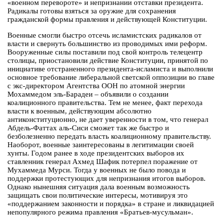
«военном перевороте» и непризнании отставки президента.
Радикалы готовы взяться за оружие для сохранения
гражданской формы правления и действующей Конституции.
Военные смогли быстро отсечь исламистских радикалов от
власти и свернуть большинство из проводимых ими реформ.
Вооруженные силы поставили под свой контроль телецентр
столицы, приостановили действие Конституции, принятой по
инициативе отстраненного президента-исламиста и выполнили
основное требование либеральной светской оппозиции во главе
с экс-директором Агентства ООН по атомной энергии
Мохаммедом эль-Барадеи – объявили о создании
коалиционного правительства. Тем не менее, факт перехода
власти к военным, действующим абсолютно
антиконституционно, не дает уверенности в том, что генерал
Абдель-Фаттах аль-Сиси сможет так же быстро и
безболезненно передать власть коалиционному правительству.
Наоборот, военные заинтересованы в легитимации своей
хунты. Годом ранее в ходе президентских выборов их
ставленник генерал Ахмед Шафик потерпел поражение от
Мухаммеда Мурси. Тогда у военных не было повода и
поддержки протестующих для непризнания итогов выборов.
Однако нынешняя ситуация дала военным возможность
защищать свои политические интересы, мотивируя это
«поддержанием законности и порядка» в стране и ликвидацией
непопулярного режима правления «Братьев-мусульман».