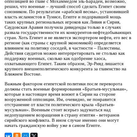
оппозицией во главе с Мохаммедом эль-Барадеи, возможно,
решил, что военные – лучший способ сделать Египет своим
союзником. По результатам «арабской весны», установившей
власть исламистов в Тунисе, Египте и подорвавшей мощь
таких крупных региональных игроков как Ливия и Сирия,
Саудовская Аравия получила дивиденды только в случаях
развала государственности их конкурентов-нефтедобывающих
стран. Хоть Египет и не является экспортером нефти, его вес в
регионе (как страны с крупной экономикой) определяется
влиянием на политику соседей, в частности – Палестины.
Действия саудитов можно интерпретировать не столько как
поддержку военных, сколько как одобрение хаоса,
охватывающего Египет. Таким образом, Эр-Рияд лишается
крупного внешнеполитического конкурента за главенство на
Ближнем Востоке.
Важным фактором египетской политики после переворота
должны стать военные формирования «Братьев-мусульман»,
которые в настоящее время воюют в Сирии на стороне
вооруженной оппозиции. Им, очевидно, не понравится
отстранение от власти политического крыла «Братьев-
мусульман». Военным стоит всерьез задуматься над
недопущением возращения в страну египтян - ветеранов
сирийского конфликта. В ином случае именно они могут
начать гражданскую войну уже в самом Египте.