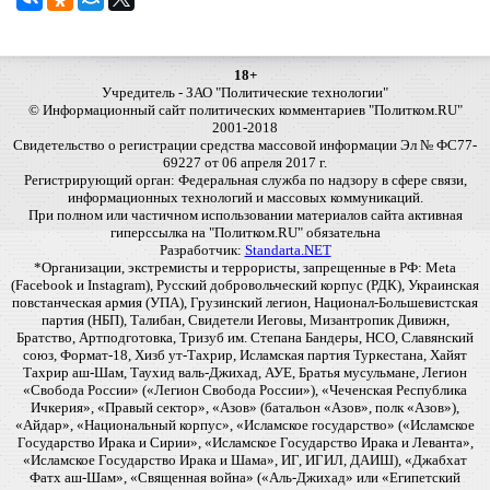
18+
Учредитель - ЗАО "Политические технологии"
© Информационный сайт политических комментариев "Политком.RU"
2001-2018
Свидетельство о регистрации средства массовой информации Эл № ФС77-
69227 от 06 апреля 2017 г.
Регистрирующий орган: Федеральная служба по надзору в сфере связи,
информационных технологий и массовых коммуникаций.
При полном или частичном использовании материалов сайта активная
гиперссылка на "Политком.RU" обязательна
Разработчик:
Standarta.NET
*Организации, экстремисты и террористы, запрещенные в РФ: Meta
(Facebook и Instagram), Русский добровольческий корпус (РДК), Украинская
повстанческая армия (УПА), Грузинский легион, Национал-Большевистская
партия (НБП), Талибан, Свидетели Иеговы, Мизантропик Дивижн,
Братство, Артподготовка, Тризуб им. Степана Бандеры, НСО, Славянский
союз, Формат-18, Хизб ут-Тахрир, Исламская партия Туркестана, Хайят
Тахрир аш-Шам, Таухид валь-Джихад, АУЕ, Братья мусульмане, Легион
«Свобода России» («Легион Свобода России»), «Чеченская Республика
Ичкерия», «Правый сектор», «Азов» (батальон «Азов», полк «Азов»),
«Айдар», «Национальный корпус», «Исламское государство» («Исламское
Государство Ирака и Сирии», «Исламское Государство Ирака и Леванта»,
«Исламское Государство Ирака и Шама», ИГ, ИГИЛ, ДАИШ), «Джабхат
Фатх аш-Шам», «Священная война» («Аль-Джихад» или «Египетский