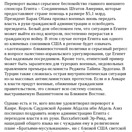
Переворот вызвал серьезное беспокойство главного внешнего
спонсора Египта – Соединенных Штатов Америки, которые
предоставляют стране помощь в размере $5,1 млрд.
Президент Барак Обама призвал военных вновь передать
власть в руки гражданской администрации и освободить
президента. Белый дом обеспокоен тем, что ситуация в Египте
может выйти из-под контроля, постепенно перерастая в
гражданскую войну. В этом случае потеря Египта как одного
из ключевых союзников США в регионе будет означать
«хаотизацию» ближневосточной политики и серьезный регресс
в вопросе палестино-израильского урегулирования, где Египет
был надежным посредником. Кроме того, египетский пример
может быть заразителен для турецких военных, недовольных
правлением премьера-исламиста Реджепа Тайипа Эрдогана. В
Турции также сложилась острая внутриполитическая ситуация
из-за массовых антиисламистских протестов. Если и в Анкаре
к власти придут военные, обиженные гражданским
правительством, это сломает всю систему союзов,
выстраиваемую Вашингтоном на Ближнем Востоке.
Однако есть и те, кого вполне удовлетворил переворот в
Каире. Король Саудовской Аравии Абдалла ибн Абдель Азиз
поспешил поздравить новую администрацию Египта с
переходом власти в их руки. Ваххабитский Эр-Рияд, не
нашедший общего языка ни с чуждыми ему в религиозном
плане «Братьями-мусульманами», ни с близкой США светской