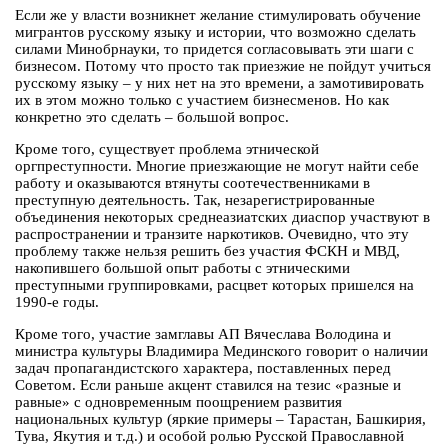
Если же у власти возникнет желание стимулировать обучение
мигрантов русскому языку и истории, что возможно сделать
силами Минобрнауки, то придется согласовывать эти шаги с
бизнесом. Потому что просто так приезжие не пойдут учиться
русскому языку – у них нет на это времени, а замотивировать
их в этом можно только с участием бизнесменов. Но как
конкретно это сделать – большой вопрос.
Кроме того, существует проблема этнической
оргпреступности. Многие приезжающие не могут найти себе
работу и оказываются втянуты соотечественниками в
преступную деятельность. Так, незарегистрированные
объединения некоторых среднеазиатских диаспор участвуют в
распространении и транзите наркотиков. Очевидно, что эту
проблему также нельзя решить без участия ФСКН и МВД,
накопившего большой опыт работы с этническими
преступными группировками, расцвет которых пришелся на
1990-е годы.
Кроме того, участие замглавы АП Вячеслава Володина и
министра культуры Владимира Мединского говорит о наличии
задач пропагандистского характера, поставленных перед
Советом. Если раньше акцент ставился на тезис «разные и
равные» с одновременным поощрением развития
национальных культур (яркие примеры – Тарастан, Башкирия,
Тува, Якутия и т.д.) и особой ролью Русской Православной