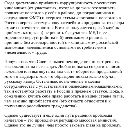
Сюда достаточно прибавить коррупционность российских
чиновников (от участковых, которые должны отслеживать
появление нелегалов у себя в районе, до пограничников и
сотрудников ФМС) и «серые» схемы «поставки» нелегалов в
Россию через систему «покупателей» и «продавцов» из среды
их же соотечественников. В итоге получается целый клубок
проблем, которые а) не решить без участия МВД и ее
коренного переустройства и б) невозможно решить в
принципе без договоренностей с «капитанами» российской
экономики, являющимися основными потребителями
«нелегального» труда.
Получается, что Совет в нынешнем виде не сможет решать
возложенных на него задач. Любая попытка сократить число
нелегалов или вытянуть их «на свет» обернется профанацией –
кого-то выдворят, кого-то образцово-показательно обучат
русскому языку. Остальные, вовлеченные в схемы
сотрудничества с участковыми и бизнесменами-заказчиками,
так и останутся работать в России в прежнем статусе. Пока, к
сожалению, купить себе право работать в нашей стране легче,
чем законно приобрести его (это отчасти относится и к
получению российского гражданства).
Однако существует и еще один путь решения проблемы
нелегалов – это проводимая регулярно массовая амнистия.
Однако это не лучше, чем просто закрыть глаза на проблему.