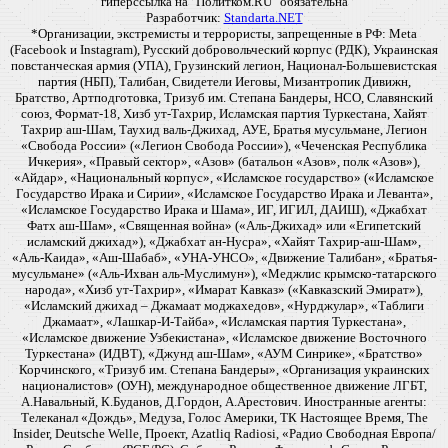
гиперссылка на "Политком.RU" обязательна
Разработчик:
Standarta.NET
*Организации, экстремисты и террористы, запрещенные в РФ: Meta
(Facebook и Instagram), Русский добровольческий корпус (РДК), Украинская
повстанческая армия (УПА), Грузинский легион, Национал-Большевистская
партия (НБП), Талибан, Свидетели Иеговы, Мизантропик Дивижн,
Братство, Артподготовка, Тризуб им. Степана Бандеры, НСО, Славянский
союз, Формат-18, Хизб ут-Тахрир, Исламская партия Туркестана, Хайят
Тахрир аш-Шам, Таухид валь-Джихад, АУЕ, Братья мусульмане, Легион
«Свобода России» («Легион Свобода России»), «Чеченская Республика
Ичкерия», «Правый сектор», «Азов» (батальон «Азов», полк «Азов»),
«Айдар», «Национальный корпус», «Исламское государство» («Исламское
Государство Ирака и Сирии», «Исламское Государство Ирака и Леванта»,
«Исламское Государство Ирака и Шама», ИГ, ИГИЛ, ДАИШ), «Джабхат
Фатх аш-Шам», «Священная война» («Аль-Джихад» или «Египетский
исламский джихад»), «Джабхат ан-Нусра», «Хайят Тахрир-аш-Шам»,
«Аль-Каида», «Аш-Шабаб», «УНА-УНСО», «Движение Талибан», «Братья-
мусульмане» («Аль-Ихван аль-Муслимун»), «Меджлис крымско-татарского
народа», «Хизб ут-Тахрир», «Имарат Кавказ» («Кавказский Эмират»),
«Исламский джихад – Джамаат моджахедов», «Нурджулар», «Таблиги
Джамаат», «Лашкар-И-Тайба», «Исламская партия Туркестана»,
«Исламское движение Узбекистана», «Исламское движение Восточного
Туркестана» (ИДВТ), «Джунд аш-Шам», «АУМ Синрике», «Братство»
Корчинского, «Тризуб им. Степана Бандеры», «Организация украинских
националистов» (ОУН), международное общественное движение ЛГБТ,
А.Навальный, К.Буданов, Д.Гордон, А.Арестович. Иностранные агенты:
Телеканал «Дождь», Медуза, Голос Америки, ТК Настоящее Время, The
Insider, Deutsche Welle, Проект, Azatliq Radiosi, «Радио Свободная Европа/