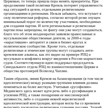
Церковью, то теперь пришла пора менять приоритеты. При
продолжении такой политики Кремль потеряет управляемость
над ситуацией в целом, отдельными религиозными
организациями и регионами. Нельзя забывать, что вступает в
силу политическая реформа, согласно которой резко опущен
минимальный порог по количеству участников, необходимых
для создания партии. И хотя региональные и религиозные
партии пока запрещены, по факту они уже могут создаваться,
благо что об этом неоднократно заявляли православные и
мусульманские общественные деятели, за 2000-е годы
«нарастившие» авторитет и связи в бизнес-кругах и
политическом сообществе. Кроме того, отдельные
религиозные и этнические группы могут создавать анти-
кремлевские альянсы, как это видно на примере РПЦ и
мусульман и конфликта вокруг введения в России шариатских
судов. Соответствующую идею поддержал председатель
Синодального отдела РПЦ по взаимоотношениям Церкви и
общества протоиерей Всеволод Чаплин.
Таким образом, линия Кремля на балансирование (в том числе
идеологическое) между разными группами влияния должна
поменяться на более жесткую. Учитывая «русофилию»
Мединского здесь может идти речь либо о русификации и
усилении РПЦ, а также поощрении ее миссионерской
активности, либо о создании некоей нерелегиозной
идеологической конструкции, которая могла бы со временем
вытеснить расколотое религиозное сознание россиян. Эдакий