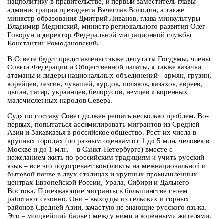
нацполитику в правительстве, и первый заместитель главы
администрации президента Вячеслав Володин, а также
министр образования Дмитрий Ливанов, глава минкультуры
Владимир Мединский, министр регионального развития Олег
Говорун и директор Федеральной миграционной службы
Константин Ромодановский.
В Совете будут представлены также депутаты Госдумы, члены
Совета Федерации и Общественной палаты, а также казачьи
атаманы и лидеры национальных объединений - армян, грузин,
корейцев, лезгин, чувашей, курдов, поляков, казахов, евреев,
цыган, татар, украинцев, белорусов, немцев и коренных
малочисленных народов Севера.
Судя по составу Совет должен решать несколько проблем. Во-
первых, попытаться ассимилировать мигрантов из Средней
Азии и Закавказья в российское общество. Рост их числа в
крупных городах (по разным оценкам от 1 до 5 млн. человек в
Москве и до 1 млн. – в Санкт-Петербурге) вместе с
нежеланием жить по российским традициям и учить русский
язык – все это подогревает конфликты на межнациональной и
бытовой почве в двух столицах и крупных промышленных
центрах Европейской России, Урала, Сибири и Дальнего
Востока. Приезжающие мигранты в большинстве своем
работают сезонно. Они – выходцы из сельских и горных
районов Средней Азии, зачастую не знающие русского языка.
Это – мощнейший барьер между ними и коренными жителями.