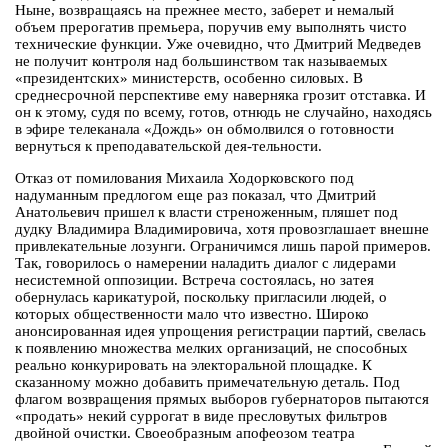
Ныне, возвращаясь на прежнее место, заберет и немалый
объем прерогатив премьера, поручив ему выполнять чисто
технические функции. Уже очевидно, что Дмитрий Медведев
не получит контроля над большинством так называемых
«президентских» министерств, особенно силовых. В
среднесрочной перспективе ему наверняка грозит отставка. И
он к этому, судя по всему, готов, отнюдь не случайно, находясь
в эфире телеканала «Дождь» он обмолвился о готовности
вернуться к преподавательской дея-тельности.
Отказ от помилования Михаила Ходорковского под
надуманным предлогом еще раз показал, что Дмитрий
Анатольевич пришел к власти стреноженным, пляшет под
дудку Владимира Владимировича, хотя провозглашает внешне
привлекательные лозунги. Ограничимся лишь парой примеров.
Так, говорилось о намерении наладить диалог с лидерами
несистемной оппозиции. Встреча состоялась, но затея
обернулась карикатурой, поскольку пригласили людей, о
которых общественности мало что известно. Широко
анонсированная идея упрощения регистрации партий, свелась
к появлению множества мелких организаций, не способных
реально конкурировать на электоральной площадке. К
сказанному можно добавить примечательную деталь. Под
флагом возвращения прямых выборов губернаторов пытаются
«продать» некий суррогат в виде пресловутых фильтров
двойной очистки. Своеобразным апофеозом театра