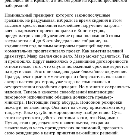
решались не в Кремле, а в Белом доме на Краснопресненской
набережной.
Номинальный президент, которого законопослушные
граждане, не раздумывая, избрали за время сидения в этом
высоком кресле, выполнил важнейшее поручение патрона -
внес в парламент проект поправки в Конституцию,
предусматривающей увеличение срока полномочий главы
государства с 4 до 6 лет. Федеральное собрание, на-
ходившееся под полным контролем правящей партии,
моменталь-но проштамповало проект. Как заметил великий
драматург, Мавр сделал свое дело, Мавр может удалиться. Так
и произошло. Вдруг выяснялось о давнишней договоренности
относительно того, что спустя положенный срок все вернется
на круги своя. Этого не ожидало даже ближайшее окружение.
Правда, некоторые комментаторы и обозреватели, включая и
автора настоящих строк, уже тогда не сомневались в
осуществлении подобного сценария. Но у многих сохранялись
иллюзии. Теперь в качестве своеобразной компенсации
покорному исполнителю обещана должность премьер-
министра. Настоящий театр абсурда. Подобной рокировки,
пожалуй, не знает мир. Она идет на смену приснопамятному
тандему. Тоже сугубо доморощенному изобретению. Суть
этого иезуитского действа состояла в том, что Владимир
Путин, став председателем правительства, сохранил
значительную часть президентских полномочий, превратив
свою резиденцию в центр принятия важнейших решений.