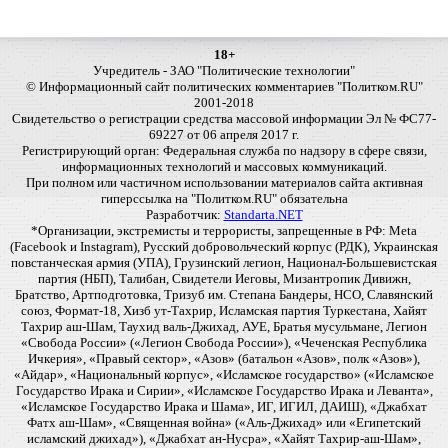
18+
Учредитель - ЗАО "Политические технологии"
© Информационный сайт политических комментариев "Политком.RU"
2001-2018
Свидетельство о регистрации средства массовой информации Эл № ФС77-
69227 от 06 апреля 2017 г.
Регистрирующий орган: Федеральная служба по надзору в сфере связи,
информационных технологий и массовых коммуникаций.
При полном или частичном использовании материалов сайта активная
гиперссылка на "Политком.RU" обязательна
Разработчик:
Standarta.NET
*Организации, экстремисты и террористы, запрещенные в РФ: Meta
(Facebook и Instagram), Русский добровольческий корпус (РДК), Украинская
повстанческая армия (УПА), Грузинский легион, Национал-Большевистская
партия (НБП), Талибан, Свидетели Иеговы, Мизантропик Дивижн,
Братство, Артподготовка, Тризуб им. Степана Бандеры, НСО, Славянский
союз, Формат-18, Хизб ут-Тахрир, Исламская партия Туркестана, Хайят
Тахрир аш-Шам, Таухид валь-Джихад, АУЕ, Братья мусульмане, Легион
«Свобода России» («Легион Свобода России»), «Чеченская Республика
Ичкерия», «Правый сектор», «Азов» (батальон «Азов», полк «Азов»),
«Айдар», «Национальный корпус», «Исламское государство» («Исламское
Государство Ирака и Сирии», «Исламское Государство Ирака и Леванта»,
«Исламское Государство Ирака и Шама», ИГ, ИГИЛ, ДАИШ), «Джабхат
Фатх аш-Шам», «Священная война» («Аль-Джихад» или «Египетский
исламский джихад»), «Джабхат ан-Нусра», «Хайят Тахрир-аш-Шам»,