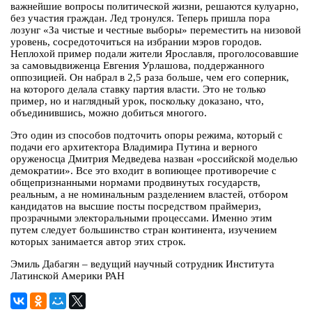
важнейшие вопросы политической жизни, решаются кулуарно,
без участия граждан. Лед тронулся. Теперь пришла пора
лозунг «За чистые и честные выборы» переместить на низовой
уровень, сосредоточиться на избрании мэров городов.
Неплохой пример подали жители Ярославля, проголосовавшие
за самовыдвиженца Евгения Урлашова, поддержанного
оппозицией. Он набрал в 2,5 раза больше, чем его соперник,
на которого делала ставку партия власти. Это не только
пример, но и наглядный урок, поскольку доказано, что,
объединившись, можно добиться многого.
Это один из способов подточить опоры режима, который с
подачи его архитектора Владимира Путина и верного
оруженосца Дмитрия Медведева назван «российской моделью
демократии». Все это входит в вопиющее противоречие с
общепризнанными нормами продвинутых государств,
реальным, а не номинальным разделением властей, отбором
кандидатов на высшие посты посредством праймериз,
прозрачными электоральными процессами. Именно этим
путем следует большинство стран континента, изучением
которых занимается автор этих строк.
Эмиль Дабагян – ведущий научный сотрудник Института
Латинской Америки РАН