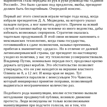
марионеток стала передача из рук в руки руководства «Единой
Россией». Это было сделано под предлогом, якобы, президент
должен быть беспартийным. Очередной нонсенс.
Первый акт этого спектакля играли четыре года назад, когда
избрали президентом Д. А. Медведева, на которого указал
пальцем патрон, а мог наметить другого. Причем на всякий
случай остановил выбор на человеке из иного ведомства, дабы
избежать возможных сюрпризов. Стратегия оказалась
тщательно продуманной. В этой связи нелишне напомнить о
мексиканских технологиях, когда глава государства,
готовившийся к сдаче полномочия, называл преемника,
прибегая к знаменитому «дедасо». Но в отличие от далекой
латиноамериканской страны, где президент по-настоящему
уходил из политики, у нас эту технологию усовершенствовали.
Владимир Путин, номинально передав пост, продолжал крепко
держать штурвал корабля. Это обстоятельство позволяет
утверждать, что он уже находится на вершине властного
Олимпа не 8, а 12 лет. И конца края не видно. Тут
напрашиваются параллели с венесуэльцем Уго Чавесом,
который инициировал принятие поправки, позволяющей
выдвигаться неограниченное количество раз.
Подобного рода манипуляции, вполне естественно вызвали
негодование продвинутой публики, возникло движение
протеста. Люди возмущены не только всевозможными
манипуляциями при подсчете голосов, но и тем, что