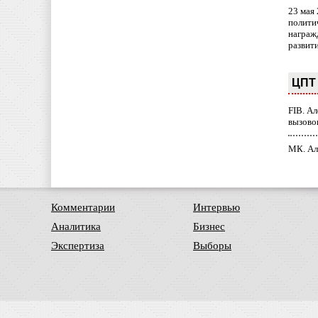
23 мая
полити
награж
развит
ЦПТ 
FIB. А
вызово
МК. Ал
Комментарии
Интервью
Аналитика
Бизнес
Экспертиза
Выборы