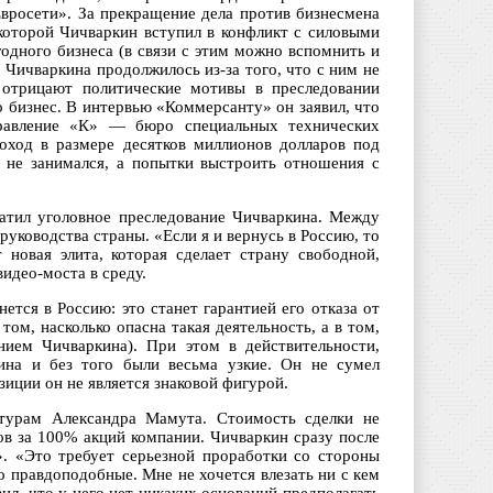
Евросети». За прекращение дела против бизнесмена
которой Чичваркин вступил в конфликт с силовыми
одного бизнеса (в связи с этим можно вспомнить и
Чичваркина продолжилось из-за того, что с ним не
и отрицают политические мотивы в преследовании
о бизнес. В интервью «Коммерсанту» он заявил, что
правление «К» — бюро специальных технических
оход в размере десятков миллионов долларов под
 не занимался, а попытки выстроить отношения с
атил уголовное преследование Чичваркина. Между
руководства страны. «Если я и вернусь в Россию, то
 новая элита, которая сделает страну свободной,
видео-моста в среду.
ется в Россию: это станет гарантией его отказа от
том, насколько опасна такая деятельность, а в том,
нием Чичваркина). При этом в действительности,
ина и без того были весьма узкие. Он не сумел
иции он не является знаковой фигурой.
турам Александра Мамута. Стоимость сделки не
ов за 100% акций компании. Чичваркин сразу после
». «Это требует серьезной проработки со стороны
о правдоподобные. Мне не хочется влезать ни с кем