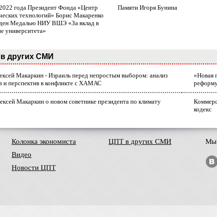
 2022 года Президент Фонда «Центр
Памяти Игоря Бунина
ческих технологий» Борис Макаренко
ден Медалью НИУ ВШЭ «За вклад в
ие университета»
в других СМИ
лексей Макаркин - Израиль перед непростым выбором: анализ
«Новая 
в и перспектив в конфликте с ХАМАС
реформ
ексей Макаркин о новом советнике президента по климату
Коммерс
кодекс
Колонка экономиста
ЦПТ в других СМИ
Мы 
Видео
Новости ЦПТ