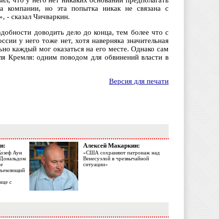
вил, что у него нет никаких оснований предполагать
та компании, но эта попытка никак не связана с
 - сказал Чичваркин.
адобности доводить дело до конца, тем более что с
оссии у него тоже нет, хотя наверняка значительная
ьно каждый мог оказаться на его месте. Однако сам
ля Кремля: одним поводом для обвинений власти в
Версия для печати
н:
Алексей Макаркин:
Жозеф Аун
«США сохраняют патронаж над
с Дональдом
Венесуэлой в чрезвычайной
ме
ситуации»
объемлющий
ице с