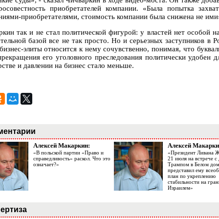
акие суды», - сказал Чичваркин в ходе видео-моста. Он также доба
росовестность приобретателей компании. «Была попытка захва
ниями-приобретателями, стоимость компании была снижена не ими»,
ркин так и не стал политической фигурой: у властей нет особой н
ательной базой все не так просто. Но и серьезных заступников в Р
 бизнес-элиты относится к нему сочувственно, понимая, что буквал
прекращения его уголовного преследования политически удобен д
рстве и давлении на бизнес стало меньше.
ментарии
Алексей Макаркин:
Алексей Макарки
«В польской партии «Право и
«Президент Ливана 
справедливость» раскол. Что это
21 июля на встрече 
означает?»
Трампом в Белом до
представил ему все
план по укреплению
стабильности на гран
Израилем»
ертиза