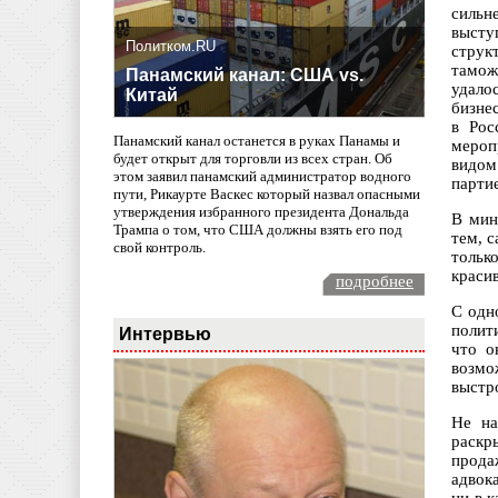
сильн
высту
Политком.RU
струк
тамож
Панамский канал: США vs.
удало
Китай
бизне
в Рос
Панамский канал останется в руках Панамы и
мероп
будет открыт для торговли из всех стран. Об
видом
этом заявил панамский администратор водного
парти
пути, Рикаурте Васкес который назвал опасными
утверждения избранного президента Дональда
В мин
Трампа о том, что США должны взять его под
тем, с
свой контроль.
тольк
красив
подробнее
С одн
полити
Интервью
что о
возмо
выстр
Не на
раскр
прода
адвок