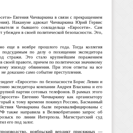
сети» Евгения Чичваркина в связи с прекращением
ения). Накануне адвокат Чичваркина Юрий Гервис
ователя и бывшего совладельца «Евросети». Сам
ет убежден в своей политической безопасности. Это,
сно еще в ноябре прошлого года. Тогда коллегия
т подсудимым по делу о похищении экспедитора
под стражи. Это стало крупнейшим поражением
в своей правоте, причем по политически значимому
ному эпизоду обвинения. При этом ответы на все
 не доказано само событие преступления.
езидент «Евросети» по безопасности Борис Левин и
ению экспедитора компании Андрея Власкина и его
рупной партии сотовых телефонов. В рамках этого
Евросети» Евгению Чичваркину как организатору
торый к тому времени покинул Россию, Басманный
йствия Чичваркина были переквалифицированы с
 РФ также направила в Великобританию запрос об
розыск по линии Интерпола. Магистратский суд
ил его под залог.
производство, ноябрьский вердикт присяжных —