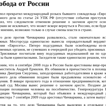
обода от России
пол прекратил международный розыск бывшего совладельца «Евро
вного дела по статье 24 УПК РФ (отсутствие события преступл
ил, что следователи отменили решение о заочном аресте осн
ркин не исключает, что может вскоре вернуться в Россию, если буд
 мнению, возможно только в случае смены власти в стране.
то дело против Чичваркина развалилось, стало окончательно я
жных Мосгорсуда единогласно вынесла оправдательный вердик
нии «Евросеть». Пятеро подсудимых были освобождены из-
твенных органов, не сумевших в очередной раз убедить присяжных 
 Присяжные посчитали вину подсудимых недоказанной ни по од
сы были единогласными. Заседатели также единогласно решили, что
ним, что в сентябре 2008 года в России были арестованы вице-пр
аместитель Андрей Ермилов. Их обвинили в причастности к похищ
ника Дмитрия Смургина, заподозренных работодателями в краже к
вного дела обвинения позднее были предъявлены основателю «
ения. В январе прошлого года в отношении предпринимателя, ко
ный суд Москвы вынес решение о заочном аресте. Позднее де
изации похищения человека на пособничество. Генпрокуратура
адиции Чичваркина, который был объявлен в международный 
нстера 7 сентября 2009 года арестовал Чичваркина, а затем выпуст
тря на то, что дело Чичваркина было выделено в отдельное 