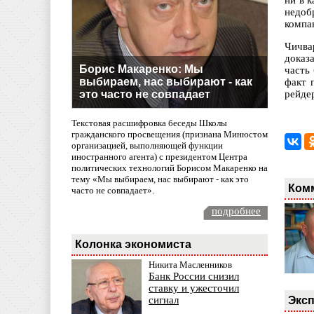
ни в к
недоб
компа
Чичва
доказ
Борис Макаренко: Мы
часть
выбираем, нас выбирают - как
факт 
это часто не совпадает
рейде
Текстовая расшифровка беседы Школы
гражданского просвещения (признана Минюстом
организацией, выполняющей функции
иностранного агента) с президентом Центра
политических технологий Борисом Макаренко на
тему «Мы выбираем, нас выбирают - как это
Ком
часто не совпадает».
подробнее
Колонка экономиста
Никита Масленников
Банк России снизил
ставку и ужесточил
Эксп
сигнал