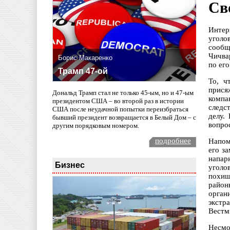
Св
Интер
уголо
сообщ
Чичва
Борис Макаренко
по его
Трамп 47-ой
То, ч
прися
Дональд Трамп стал не только 45-ым, но и 47-ым
компа
президентом США – во второй раз в истории
следс
США после неудачной попытки переизбраться
делу.
бывший президент возвращается в Белый Дом – с
вопро
другим порядковым номером.
подробнее
Напом
его з
напар
Бизнес
уголо
похищ
район
орган
экстр
Вестми
Несмо