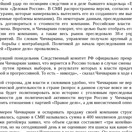
ейший удар по позициям следствия и в деле бывшего владельца «
пила «Деловая Россия». В СМИ распространена версия, согласно 
турами, которые намеревались вытеснить его из созданного им выг
енные проблемы компании). По некоторым данным, преследование 
сь договориться о стоимости его компании. Российские власт
смена. Впрочем, и Чичваркин говорит, что целью было отобрать ег
сии его компанию, а также весь рынок преследовало 38-е у
риятий. По словам Чичваркина, управление получало крупный д
 борьбы с контрабандой. Политикой до начала преследования он
ей «Правое дело» провалились.
увший понедельник Следственный комитет РФ официально прекр
ам Чичваркин заявил, что вернется в Россию только в случае смены 
о путем прямых выборов, в результате которых к власти придет
ой и прогрессивной. То есть – никогда», - сказал Чичваркин в ходе 
ой стороны, для власти и силовиков удобно, что Чичваркин не верн
ческой деятельности в стране (вопрос в данном случае вовсе не в 
на будет политизировать всю историю с уголовным преследова
жности для политической активности внутри России у Чичварк
оить отношения с партией «Правое дело», а для внесистемной оппоз
мерен Чичваркин и оспаривать продажу своей компании струк
ывалась, однако в СМИ называлась сумма в 400 миллионов доллар
жи ритейлера заявил, что объем сделки составляет «три копейки
атов, но на сегодняшний день я не оцениваю эти шансы как какие-т