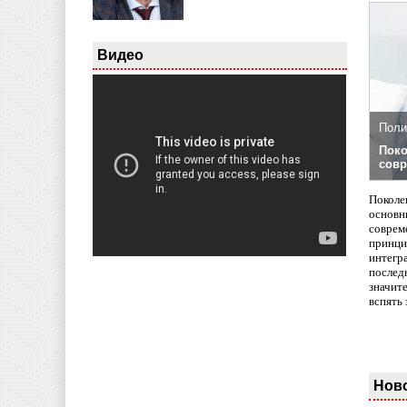
Видео
Поли
Поко
совр
Поколе
основн
совреме
принци
интегр
послед
значит
вспять 
Нов