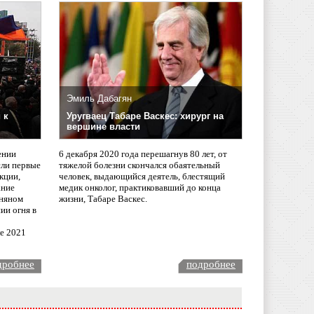
Эмиль Дабагян
 к
Уругваец Табаре Васкес: хирург на
вершине власти
ении
6 декабря 2020 года перешагнув 80 лет, от
сли первые
тяжелой болезни скончался обаятельный
кции,
человек, выдающийся деятель, блестящий
ание
медик онколог, практиковавший до конца
няном
жизни, Табаре Васкес.
ии огня в
ле 2021
дробнее
подробнее