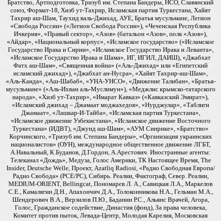
Братство, Артподготовка, Тризуб им. Степана Бандеры, НСО, Славянский
союз, Формат-18, Хизб ут-Тахрир, Исламская партия Туркестана, Хайят
Тахрир аш-Шам, Таухид валь-Джихад, АУЕ, Братья мусульмане, Легион
«Свобода России» («Легион Свобода России»), «Чеченская Республика
Ичкерия», «Правый сектор», «Азов» (батальон «Азов», полк «Азов»),
«Айдар», «Национальный корпус», «Исламское государство» («Исламское
Государство Ирака и Сирии», «Исламское Государство Ирака и Леванта»,
«Исламское Государство Ирака и Шама», ИГ, ИГИЛ, ДАИШ), «Джабхат
Фатх аш-Шам», «Священная война» («Аль-Джихад» или «Египетский
исламский джихад»), «Джабхат ан-Нусра», «Хайят Тахрир-аш-Шам»,
«Аль-Каида», «Аш-Шабаб», «УНА-УНСО», «Движение Талибан», «Братья-
мусульмане» («Аль-Ихван аль-Муслимун»), «Меджлис крымско-татарского
народа», «Хизб ут-Тахрир», «Имарат Кавказ» («Кавказский Эмират»),
«Исламский джихад – Джамаат моджахедов», «Нурджулар», «Таблиги
Джамаат», «Лашкар-И-Тайба», «Исламская партия Туркестана»,
«Исламское движение Узбекистана», «Исламское движение Восточного
Туркестана» (ИДВТ), «Джунд аш-Шам», «АУМ Синрике», «Братство»
Корчинского, «Тризуб им. Степана Бандеры», «Организация украинских
националистов» (ОУН), международное общественное движение ЛГБТ,
А.Навальный, К.Буданов, Д.Гордон, А.Арестович. Иностранные агенты:
Телеканал «Дождь», Медуза, Голос Америки, ТК Настоящее Время, The
Insider, Deutsche Welle, Проект, Azatliq Radiosi, «Радио Свободная Европа/
Радио Свобода» (PCE/PC), Сибирь. Реалии, Фактограф, Север. Реалии,
MEDIUM-ORIENT, Bellingcat, Пономарев Л. А., Савицкая Л.А., Маркелов
С.Е., Камалягин Д.Н., Апахончич Д.А., Толоконникова Н.А., Гельман М.А.,
Шендерович В.А., Верзилов П.Ю., Баданин Р.С., Альянс Врачей, Агора,
Голос, Гражданское содействие, Династия (фонд), За права человека,
Комитет против пыток, Левада-Центр, Молодая Карелия, Московская