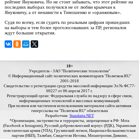
рейтинг Януковича. Но не стоит забывать, что этот рейтинг на
последних выборах получился не от любви крымчан к
Януковичу, а от ненависти к Тимошенко и «оранжевым».
Судя по всему, если судить по реальным цифрам пришедших
на выборы и тем более проголосовавших за ПР, регионалов
ждут большие открытия.
18+
Учредитель - ЗАО "Политические технологии"
© Информационный сайт политических комментариев "Политком.RU"
2001-2018
Свидетельство о регистрации средства массовой информации Эл № ФС77-
69227 от 06 апреля 2017 г.
Регистрирующий орган: Федеральная служба по надзору в сфере связи,
информационных технологий и массовых коммуникаций.
При полном или частичном использовании материалов сайта активная
гиперссылка на "Политком.RU" обязательна
Разработчик:
Standarta.NET
*Организации, экстремисты и террористы, запрещенные в РФ: Meta
(Facebook и Instagram), Русский добровольческий корпус (РДК), Украинская
повстанческая армия (УПА), Грузинский легион, Национал-Большевистская
партия (НБП), Талибан, Свидетели Иеговы, Мизантропик Дивижн,