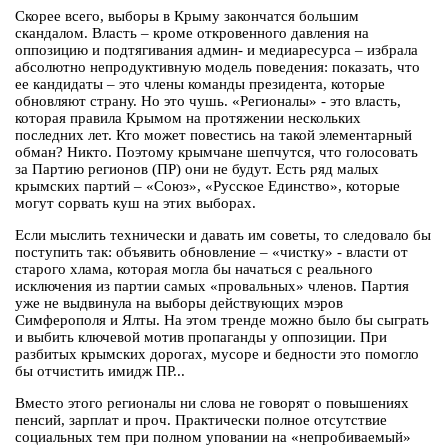
Скорее всего, выборы в Крыму закончатся большим
скандалом. Власть – кроме откровенного давления на
оппозицию и подтягивания админ- и медиаресурса – избрала
абсолютно непродуктивную модель поведения: показать, что
ее кандидаты – это члены команды президента, которые
обновляют страну. Но это чушь. «Регионалы» - это власть,
которая правила Крымом на протяжении нескольких
последних лет. Кто может повестись на такой элементарный
обман? Никто. Поэтому крымчане шепчутся, что голосовать
за Партию регионов (ПР) они не будут. Есть ряд малых
крымских партий – «Союз», «Русское Единство», которые
могут сорвать куш на этих выборах.
Если мыслить технически и давать им советы, то следовало бы
поступить так: объявить обновление – «чистку» - власти от
старого хлама, которая могла бы начаться с реального
исключения из партии самых «провальных» членов. Партия
уже не выдвинула на выборы действующих мэров
Симферополя и Ялты. На этом тренде можно было бы сыграть
и выбить ключевой мотив пропаганды у оппозиции. При
разбитых крымских дорогах, мусоре и бедности это помогло
бы отчистить имидж ПР...
Вместо этого регионалы ни слова не говорят о повышениях
пенсий, зарплат и проч. Практически полное отсутствие
социальных тем при полном уповании на «непробиваемый»