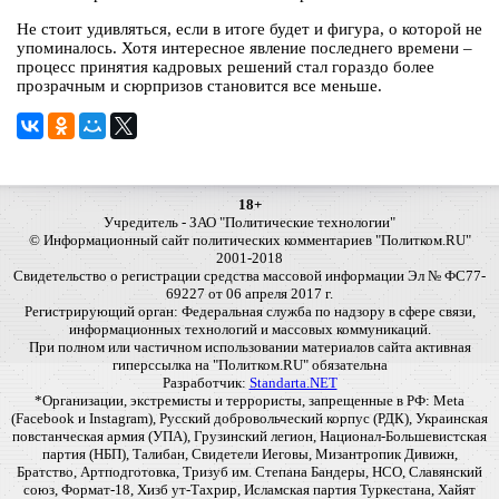
Не стоит удивляться, если в итоге будет и фигура, о которой не
упоминалось. Хотя интересное явление последнего времени –
процесс принятия кадровых решений стал гораздо более
прозрачным и сюрпризов становится все меньше.
18+
Учредитель - ЗАО "Политические технологии"
© Информационный сайт политических комментариев "Политком.RU"
2001-2018
Свидетельство о регистрации средства массовой информации Эл № ФС77-
69227 от 06 апреля 2017 г.
Регистрирующий орган: Федеральная служба по надзору в сфере связи,
информационных технологий и массовых коммуникаций.
При полном или частичном использовании материалов сайта активная
гиперссылка на "Политком.RU" обязательна
Разработчик:
Standarta.NET
*Организации, экстремисты и террористы, запрещенные в РФ: Meta
(Facebook и Instagram), Русский добровольческий корпус (РДК), Украинская
повстанческая армия (УПА), Грузинский легион, Национал-Большевистская
партия (НБП), Талибан, Свидетели Иеговы, Мизантропик Дивижн,
Братство, Артподготовка, Тризуб им. Степана Бандеры, НСО, Славянский
союз, Формат-18, Хизб ут-Тахрир, Исламская партия Туркестана, Хайят