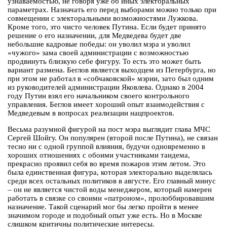
узнаваемостью, не говоря уже об иных электоральных
параметрах. Назначать его перед выборами можно только при
совмещении с электоральными возможностями Лужкова.
Кроме того, это чисто человек Путина. Если будет принято
решение о его назначении, для Медведева будет две
небольшие кадровые победы: он уволил мэра и уволил
«чужого» зама своей администрации с возможностью
продвинуть близкую себе фигуру. То есть это может быть
вариант размена. Беглов является выходцем из Петербурга, но
при этом не работал в «собчаковской» мэрии, зато был одним
из руководителей администрации Яковлева. Однако в 2004
году Путин взял его начальником своего контрольного
управления. Беглов имеет хороший опыт взаимодействия с
Медведевым в вопросах реализации нацпроектов.
Весьма разумной фигурой на пост мэра выглядит глава МЧС
Сергей Шойгу. Он популярен (второй после Путина), не связан
тесно ни с одной группой влияния, будучи одновременно в
хороших отношениях с обоими участниками тандема,
прекрасно проявил себя во время пожаров этим летом. Это
была единственная фигура, которая электорально выделялась
среди всех остальных политиков в августе. Его главный минус
– он не является чистой воды менеджером, который намерен
работать в связке со своими «патроном», пролоббировавшим
назначение. Такой сценарий мог бы легко пройти в менее
значимом городе и подобный опыт уже есть. Но в Москве
слишком критичны политические интересы.