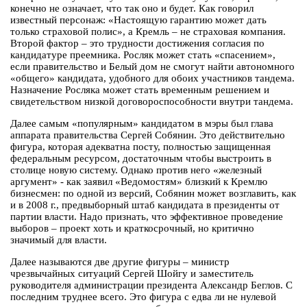
конечно не означает, что так оно и будет. Как говорил
известный персонаж: «Настоящую гарантию может дать
только страховой полис», а Кремль – не страховая компания.
Второй фактор – это трудности достижения согласия по
кандидатуре преемника. Росляк может стать «спасением»,
если правительство и Белый дом не смогут найти автономного
«общего» кандидата, удобного для обоих участников тандема.
Назначение Росляка может стать временным решением и
свидетельством низкой договороспособности внутри тандема.
Далее самым «популярным» кандидатом в мэры был глава
аппарата правительства Сергей Собянин. Это действительно
фигура, которая адекватна посту, полностью защищенная
федеральным ресурсом, достаточным чтобы выстроить в
столице новую систему. Однако против него «железный
аргумент» - как заявил «Ведомостям» близкий к Кремлю
бизнесмен: по одной из версий, Собянин может возглавить, как
и в 2008 г., предвыборный штаб кандидата в президенты от
партии власти. Надо признать, что эффективное проведение
выборов – проект хоть и краткосрочный, но критично
значимый для власти.
Далее называются две другие фигуры – министр
чрезвычайных ситуаций Сергей Шойгу и заместитель
руководителя администрации президента Александр Беглов. С
последним труднее всего. Это фигура с едва ли не нулевой