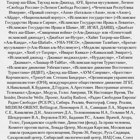
Тахрир аш-Шам, Таухид валь-Джихад, АУЕ, Братья мусульмане, Легион
«Свобода России» («Легион Свобода России»), «Чеченская Республика
Ичкерия», «Правый сектор», «Азов» (батальон «Азов», полк «Азов»),
«Айдар», «Национальный корпус», «Исламское государство» («Исламское
Государство Ирака и Сирии», «Исламское Государство Ирака и Леванта»,
«Исламское Государство Ирака и Шама», ИГ, ИГИЛ, ДАИШ), «Джабхат
Фатх аш-Шам», «Священная война» («Аль-Джихад» или «Египетский
исламский джихад»), «Джабхат ан-Нусра», «Хайят Тахрир-аш-Шам»,
«Аль-Каида», «Аш-Шабаб», «УНА-УНСО», «Движение Талибан», «Братья-
мусульмане» («Аль-Ихван аль-Муслимун»), «Меджлис крымско-татарского
народа», «Хизб ут-Тахрир», «Имарат Кавказ» («Кавказский Эмират»),
«Исламский джихад – Джамаат моджахедов», «Нурджулар», «Таблиги
Джамаат», «Лашкар-И-Тайба», «Исламская партия Туркестана»,
«Исламское движение Узбекистана», «Исламское движение Восточного
Туркестана» (ИДВТ), «Джунд аш-Шам», «АУМ Синрике», «Братство»
Корчинского, «Тризуб им. Степана Бандеры», «Организация украинских
националистов» (ОУН), международное общественное движение ЛГБТ,
А.Навальный, К.Буданов, Д.Гордон, А.Арестович. Иностранные агенты:
Телеканал «Дождь», Медуза, Голос Америки, ТК Настоящее Время, The
Insider, Deutsche Welle, Проект, Azatliq Radiosi, «Радио Свободная Европа/
Радио Свобода» (PCE/PC), Сибирь. Реалии, Фактограф, Север. Реалии,
MEDIUM-ORIENT, Bellingcat, Пономарев Л. А., Савицкая Л.А., Маркелов
С.Е., Камалягин Д.Н., Апахончич Д.А., Толоконникова Н.А., Гельман М.А.,
Шендерович В.А., Верзилов П.Ю., Баданин Р.С., Альянс Врачей, Агора,
Голос, Гражданское содействие, Династия (фонд), За права человека,
Комитет против пыток, Левада-Центр, Молодая Карелия, Московская
школа гражданского просвещения, Пермь-36, Ракурс, Русь Сидящая,
Сахаровский центр, Сибирский экологический центр, ИАЦ Сова, Союз