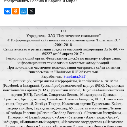
представлять Россию в Европе и мире?
18+
Учредитель - ЗАО "Политические технологии"
© Информационный сайт политических комментариев "Политком.RU"
2001-2018
Свидетельство о регистрации средства массовой информации Эл № ФС77-
69227 от 06 апреля 2017 г.
Регистрирующий орган: Федеральная служба по надзору в сфере связи,
информационных технологий и массовых коммуникаций.
При полном или частичном использовании материалов сайта активная
гиперссылка на "Политком.RU" обязательна
Разработчик:
Standarta.NET
*Организации, экстремисты и террористы, запрещенные в РФ: Meta
(Facebook и Instagram), Русский добровольческий корпус (РДК), Украинская
повстанческая армия (УПА), Грузинский легион, Национал-Большевистская
партия (НБП), Талибан, Свидетели Иеговы, Мизантропик Дивижн,
Братство, Артподготовка, Тризуб им. Степана Бандеры, НСО, Славянский
союз, Формат-18, Хизб ут-Тахрир, Исламская партия Туркестана, Хайят
Тахрир аш-Шам, Таухид валь-Джихад, АУЕ, Братья мусульмане, Легион
«Свобода России» («Легион Свобода России»), «Чеченская Республика
Ичкерия», «Правый сектор», «Азов» (батальон «Азов», полк «Азов»),
«Айдар», «Национальный корпус», «Исламское государство» («Исламское
Государство Ирака и Сирии», «Исламское Государство Ирака и Леванта»,