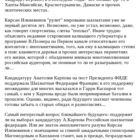
Ханты-Мансийске, Краснотурьинске, Дамаске и прочих
экзотических местах.
Кирсан Илюмжинов "рулит" мировыми шахматами уже не
первый десяток лет. Возможно, он уже устал, возможно, даже,
как говорят спортсмены, слегка "поплыл". Иначе трудно
объяснить недавние откровения калмыцкого губернатора в
программе В.Познера на Первом канале относительно его
контактов с инопланетянами, того, как ему в калмыцких степях
в пояс кланяются деревья и прочих интересных перипетиях
его жизни, которой с обалдением внимала многомиллионная
российская аудитория, не понимая то ли ее разыгрывают, то
ли…
Кандидатуру Анатолия Карпова на пост Президента ФИДЕ
поддержала Шахматная Федерация Франции; в его поддержку
неожиданно для многих высказался и Гарри Каспаров тот
самый, с кем у Карпова вроде были непримиримые баталии в
прошлом. Однако, видимо, ради будущего шахмат чемпионы
готовы забыть о старых обидах и разногласиях...
Самый интересный вопрос ближайшего будущего: поддержит
ли на выборах кандидатуру А.Карпова Российская шахматная
федерация. Или же знаток инопланетного разума Кирсан
Илюмжинов с маячащими за спиной закадычными спонсорами
Магомедовым и Капланом станет, как и прежде, безраздельно