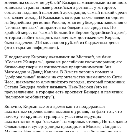
миллионы совсем не рублей? Козырять миллионами из личного
кошелька странно главе российского региона, у которого,
согласно поданной налоговой декларации, самый низкий среди
его коллег доход. В Калмыкии, которая также является одним
из беднейших регионов России, многие убеждены: заявления о
"личных деньгах" опираются на бюджетные средства. По
крайней мере, на "самый большой в Европе буддийский храм",
которым любит козырять как личным достижением Кирсан,
было выделено 218 миллионов рублей из бюджетных денег
(это открытая информация).
И поддержку Кирсану оказывают не Microsoft, не банк
"Сосьете Женераль", даже не российские госкорпорации; его
бизнес-партнеры малоизвестные предприниматели Зия
Магомедов и Давид Каплан. В Элисте хорошо помнят и
"добровольные" взносы на строительство знаменитого Сити
Чесс, шахматного олимпийского городка, который поклонник
Остапа Бендера любит называть Нью-Васюки (это не
преувеличение: в городке есть проспект Бендера и памятник
"великому комбинатору").
Конечно, Кирсан все это время как-то поддерживал
шахматные соревнования высокого уровня, но факт тот, что
почему-то крупные турниры с участием ведущих
шахматистов мира "съехали" из мировых столиц. Не так давно
Олимпиады и супертурниры проходили в Москве, Лондоне,
Мадриде, Берлине; а в последние годы - все больше где-то в