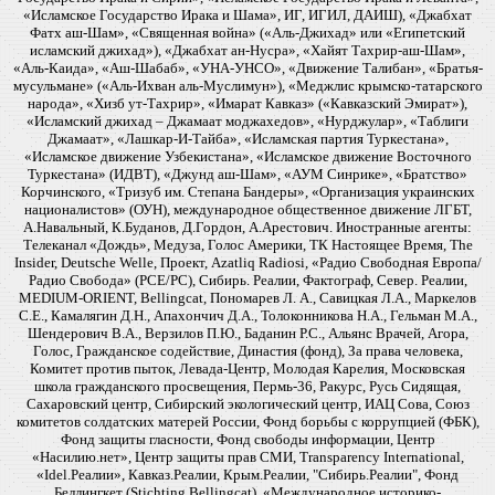
«Исламское Государство Ирака и Шама», ИГ, ИГИЛ, ДАИШ), «Джабхат
Фатх аш-Шам», «Священная война» («Аль-Джихад» или «Египетский
исламский джихад»), «Джабхат ан-Нусра», «Хайят Тахрир-аш-Шам»,
«Аль-Каида», «Аш-Шабаб», «УНА-УНСО», «Движение Талибан», «Братья-
мусульмане» («Аль-Ихван аль-Муслимун»), «Меджлис крымско-татарского
народа», «Хизб ут-Тахрир», «Имарат Кавказ» («Кавказский Эмират»),
«Исламский джихад – Джамаат моджахедов», «Нурджулар», «Таблиги
Джамаат», «Лашкар-И-Тайба», «Исламская партия Туркестана»,
«Исламское движение Узбекистана», «Исламское движение Восточного
Туркестана» (ИДВТ), «Джунд аш-Шам», «АУМ Синрике», «Братство»
Корчинского, «Тризуб им. Степана Бандеры», «Организация украинских
националистов» (ОУН), международное общественное движение ЛГБТ,
А.Навальный, К.Буданов, Д.Гордон, А.Арестович. Иностранные агенты:
Телеканал «Дождь», Медуза, Голос Америки, ТК Настоящее Время, The
Insider, Deutsche Welle, Проект, Azatliq Radiosi, «Радио Свободная Европа/
Радио Свобода» (PCE/PC), Сибирь. Реалии, Фактограф, Север. Реалии,
MEDIUM-ORIENT, Bellingcat, Пономарев Л. А., Савицкая Л.А., Маркелов
С.Е., Камалягин Д.Н., Апахончич Д.А., Толоконникова Н.А., Гельман М.А.,
Шендерович В.А., Верзилов П.Ю., Баданин Р.С., Альянс Врачей, Агора,
Голос, Гражданское содействие, Династия (фонд), За права человека,
Комитет против пыток, Левада-Центр, Молодая Карелия, Московская
школа гражданского просвещения, Пермь-36, Ракурс, Русь Сидящая,
Сахаровский центр, Сибирский экологический центр, ИАЦ Сова, Союз
комитетов солдатских матерей России, Фонд борьбы с коррупцией (ФБК),
Фонд защиты гласности, Фонд свободы информации, Центр
«Насилию.нет», Центр защиты прав СМИ, Transparency International,
«Idel.Реалии», Кавказ.Реалии, Крым.Реалии, "Сибирь.Реалии", Фонд
Беллингкет (Stichting Bellingcat), «Международное историко-