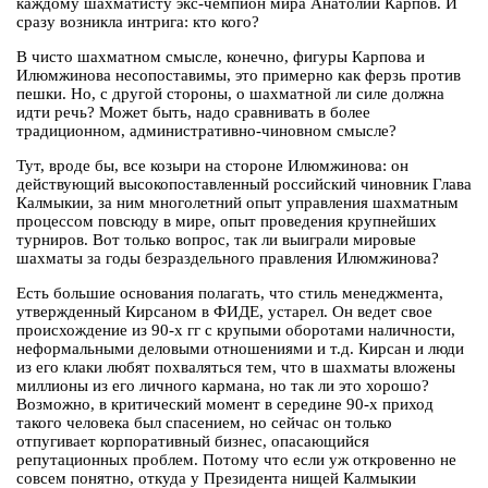
каждому шахматисту экс-чемпион мира Анатолий Карпов. И
сразу возникла интрига: кто кого?
В чисто шахматном смысле, конечно, фигуры Карпова и
Илюмжинова несопоставимы, это примерно как ферзь против
пешки. Но, с другой стороны, о шахматной ли силе должна
идти речь? Может быть, надо сравнивать в более
традиционном, административно-чиновном смысле?
Тут, вроде бы, все козыри на стороне Илюмжинова: он
действующий высокопоставленный российский чиновник Глава
Калмыкии, за ним многолетний опыт управления шахматным
процессом повсюду в мире, опыт проведения крупнейших
турниров. Вот только вопрос, так ли выиграли мировые
шахматы за годы безраздельного правления Илюмжинова?
Есть большие основания полагать, что стиль менеджмента,
утвержденный Кирсаном в ФИДЕ, устарел. Он ведет свое
происхождение из 90-х гг с крупыми оборотами наличности,
неформальными деловыми отношениями и т.д. Кирсан и люди
из его клаки любят похваляться тем, что в шахматы вложены
миллионы из его личного кармана, но так ли это хорошо?
Возможно, в критический момент в середине 90-х приход
такого человека был спасением, но сейчас он только
отпугивает корпоративный бизнес, опасающийся
репутационных проблем. Потому что если уж откровенно не
совсем понятно, откуда у Президента нищей Калмыкии