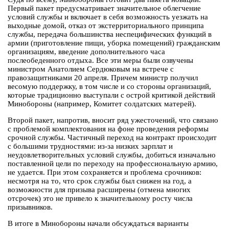
Первый пакет предусматривает значительное облегчение
условий службы и включает в себя возможность уезжать на
выходные домой, отказ от экстерриториального принципа
службы, передача большинства неспецифических функций в
армии (приготовление пищи, уборка помещений) гражданским
организациям, введение дополнительного часа
послеобеденного отдыха. Все эти меры были озвучены
министром Анатолием Сердюковым на встрече с
правозащитниками 20 апреля. Причем министр получил
весомую поддержку, в том числе и со стороны организаций,
которые традиционно выступали с острой критикой действий
Минобороны (например, Комитет солдатских матерей).
Второй пакет, напротив, вносит ряд ужесточений, что связано
с проблемой комплектования на фоне проведения реформы
срочной службы. Частичный переход на контракт происходит
с большими трудностями: из-за низких зарплат и
неудовлетворительных условий службы, добиться изначально
поставленной цели по переходу на профессиональную армию,
не удается. При этом сохраняется и проблема срочников:
несмотря на то, что срок службы был снижен на год, а
возможности для призыва расширены (отмена многих
отсрочек) это не привело к значительному росту числа
призывников.
В итоге в Минобороны начали обсуждаться варианты