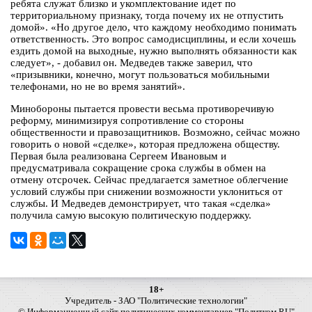
ребята служат близко и укомплектование идет по
территориальному признаку, тогда почему их не отпустить
домой». «Но другое дело, что каждому необходимо понимать
ответственность. Это вопрос самодисциплины, и если хочешь
ездить домой на выходные, нужно выполнять обязанности как
следует», - добавил он. Медведев также заверил, что
«призывники, конечно, могут пользоваться мобильными
телефонами, но не во время занятий».
Минобороны пытается провести весьма противоречивую
реформу, минимизируя сопротивление со стороны
общественности и правозащитников. Возможно, сейчас можно
говорить о новой «сделке», которая предложена обществу.
Первая была реализована Сергеем Ивановым и
предусматривала сокращение срока службы в обмен на
отмену отсрочек. Сейчас предлагается заметное облегчение
условий службы при снижении возможности уклониться от
службы. И Медведев демонстрирует, что такая «сделка»
получила самую высокую политическую поддержку.
18+
Учредитель - ЗАО "Политические технологии"
© Информационный сайт политических комментариев "Политком.RU"