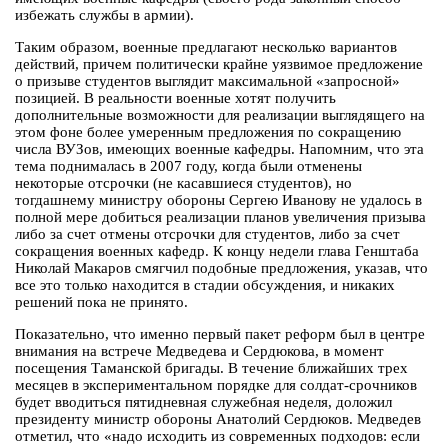
избежать службы в армии).
Таким образом, военные предлагают несколько вариантов
действий, причем политически крайне уязвимое предложение
о призыве студентов выглядит максимальной «запросной»
позицией. В реальности военные хотят получить
дополнительные возможности для реализации выглядящего на
этом фоне более умеренным предложения по сокращению
числа ВУЗов, имеющих военные кафедры. Напомним, что эта
тема поднималась в 2007 году, когда были отменены
некоторые отсрочки (не касавшиеся студентов), но
тогдашнему министру обороны Сергею Иванову не удалось в
полной мере добиться реализации планов увеличения призыва
либо за счет отмены отсрочки для студентов, либо за счет
сокращения военных кафедр. К концу недели глава Генштаба
Николай Макаров смягчил подобные предложения, указав, что
все это только находится в стадии обсуждения, и никаких
решений пока не принято.
Показательно, что именно первый пакет реформ был в центре
внимания на встрече Медведева и Сердюкова, в момент
посещения Таманской бригады. В течение ближайших трех
месяцев в экспериментальном порядке для солдат-срочников
будет вводиться пятидневная служебная неделя, доложил
президенту министр обороны Анатолий Сердюков. Медведев
отметил, что «надо исходить из современных подходов: если