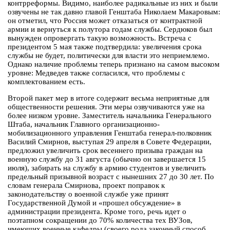
контрреформы. Видимо, наиболее радикальные из них и были
озвучены не так давно главой Генштаба Николаем Макаровым:
он отметил, что Россия может отказаться от контрактной
армии и вернуться к полутора годам службы. Сердюков был
вынужден опровергать такую возможность. Встреча с
президентом 5 мая также подтвердила: увеличения срока
службы не будет, политически для власти это неприемлемо.
Однако наличие проблемы теперь признано на самом высоком
уровне: Медведев также согласился, что проблемы с
комплектованием есть.
Второй пакет мер в итоге содержит весьма неприятные для
общественности решения. Эти меры озвучиваются уже на
более низком уровне. Заместитель начальника Генерального
Штаба, начальник Главного организационно-
мобилизационного управления Генштаба генерал-полковник
Василий Смирнов, выступая 29 апреля в Совете Федерации,
предложил увеличить срок весеннего призыва граждан на
военную службу до 31 августа (обычно он завершается 15
июля), забирать на службу в армию студентов и увеличить
предельный призывной возраст с нынешних 27 до 30 лет. По
словам генерала Смирнова, проект поправок к
законодательству о военной службе уже принят
Государственной Думой и «прошел обсуждение» в
администрации президента. Кроме того, речь идет о
поэтапном сокращении до 70% количества тех ВУЗов,
имеющих военные кафедры (своего рода законный способ