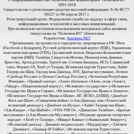
2001-2018
Свидетельство о регистрации средства массовой информации Эл № ФС77-
69227 от 06 апреля 2017 г.
Регистрирующий орган: Федеральная служба по надзору в сфере связи,
информационных технологий и массовых коммуникаций.
При полном или частичном использовании материалов сайта активная
гиперссылка на "Политком.RU" обязательна
Разработчик:
Standarta.NET
*Организации, экстремисты и террористы, запрещенные в РФ: Meta
(Facebook и Instagram), Русский добровольческий корпус (РДК), Украинская
повстанческая армия (УПА), Грузинский легион, Национал-Большевистская
партия (НБП), Талибан, Свидетели Иеговы, Мизантропик Дивижн,
Братство, Артподготовка, Тризуб им. Степана Бандеры, НСО, Славянский
союз, Формат-18, Хизб ут-Тахрир, Исламская партия Туркестана, Хайят
Тахрир аш-Шам, Таухид валь-Джихад, АУЕ, Братья мусульмане, Легион
«Свобода России» («Легион Свобода России»), «Чеченская Республика
Ичкерия», «Правый сектор», «Азов» (батальон «Азов», полк «Азов»),
«Айдар», «Национальный корпус», «Исламское государство» («Исламское
Государство Ирака и Сирии», «Исламское Государство Ирака и Леванта»,
«Исламское Государство Ирака и Шама», ИГ, ИГИЛ, ДАИШ), «Джабхат
Фатх аш-Шам», «Священная война» («Аль-Джихад» или «Египетский
исламский джихад»), «Джабхат ан-Нусра», «Хайят Тахрир-аш-Шам»,
«Аль-Каида», «Аш-Шабаб», «УНА-УНСО», «Движение Талибан», «Братья-
мусульмане» («Аль-Ихван аль-Муслимун»), «Меджлис крымско-татарского
народа», «Хизб ут-Тахрир», «Имарат Кавказ» («Кавказский Эмират»),
«Исламский джихад – Джамаат моджахедов», «Нурджулар», «Таблиги
Джамаат», «Лашкар-И-Тайба», «Исламская партия Туркестана»,
«Исламское движение Узбекистана», «Исламское движение Восточного