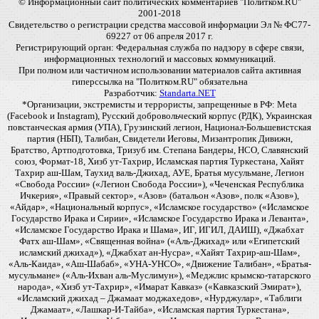
© Информационный сайт политических комментариев "Политком.RU"
2001-2018
Свидетельство о регистрации средства массовой информации Эл № ФС77-
69227 от 06 апреля 2017 г.
Регистрирующий орган: Федеральная служба по надзору в сфере связи,
информационных технологий и массовых коммуникаций.
При полном или частичном использовании материалов сайта активная
гиперссылка на "Политком.RU" обязательна
Разработчик:
Standarta.NET
*Организации, экстремисты и террористы, запрещенные в РФ: Meta
(Facebook и Instagram), Русский добровольческий корпус (РДК), Украинская
повстанческая армия (УПА), Грузинский легион, Национал-Большевистская
партия (НБП), Талибан, Свидетели Иеговы, Мизантропик Дивижн,
Братство, Артподготовка, Тризуб им. Степана Бандеры, НСО, Славянский
союз, Формат-18, Хизб ут-Тахрир, Исламская партия Туркестана, Хайят
Тахрир аш-Шам, Таухид валь-Джихад, АУЕ, Братья мусульмане, Легион
«Свобода России» («Легион Свобода России»), «Чеченская Республика
Ичкерия», «Правый сектор», «Азов» (батальон «Азов», полк «Азов»),
«Айдар», «Национальный корпус», «Исламское государство» («Исламское
Государство Ирака и Сирии», «Исламское Государство Ирака и Леванта»,
«Исламское Государство Ирака и Шама», ИГ, ИГИЛ, ДАИШ), «Джабхат
Фатх аш-Шам», «Священная война» («Аль-Джихад» или «Египетский
исламский джихад»), «Джабхат ан-Нусра», «Хайят Тахрир-аш-Шам»,
«Аль-Каида», «Аш-Шабаб», «УНА-УНСО», «Движение Талибан», «Братья-
мусульмане» («Аль-Ихван аль-Муслимун»), «Меджлис крымско-татарского
народа», «Хизб ут-Тахрир», «Имарат Кавказ» («Кавказский Эмират»),
«Исламский джихад – Джамаат моджахедов», «Нурджулар», «Таблиги
Джамаат», «Лашкар-И-Тайба», «Исламская партия Туркестана»,