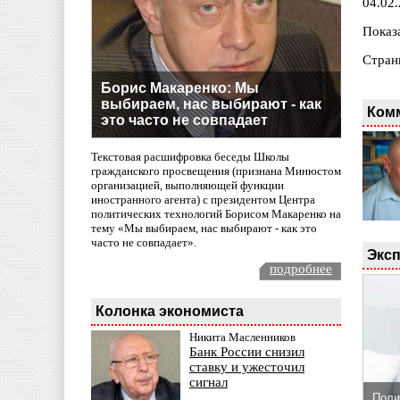
04.02
Показа
Стран
Борис Макаренко: Мы
выбираем, нас выбирают - как
Ком
это часто не совпадает
Текстовая расшифровка беседы Школы
гражданского просвещения (признана Минюстом
организацией, выполняющей функции
иностранного агента) с президентом Центра
политических технологий Борисом Макаренко на
тему «Мы выбираем, нас выбирают - как это
часто не совпадает».
Эксп
подробнее
Колонка экономиста
Никита Масленников
Банк России снизил
ставку и ужесточил
сигнал
Поли