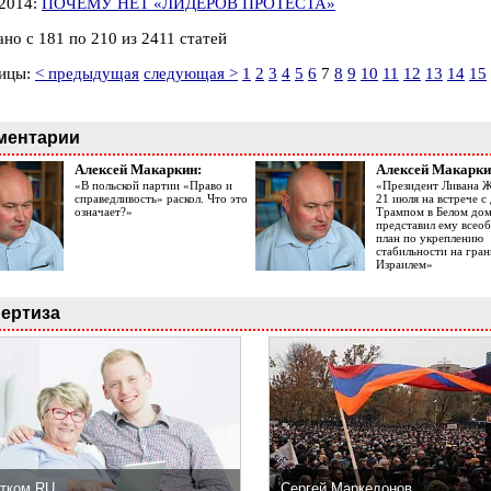
.2014:
ПОЧЕМУ НЕТ «ЛИДЕРОВ ПРОТЕСТА»
но с 181 по 210 из 2411 статей
ицы:
< предыдущая
следующая >
1
2
3
4
5
6
7
8
9
10
11
12
13
14
15
ментарии
Алексей Макаркин:
Алексей Макарки
«В польской партии «Право и
«Президент Ливана 
справедливость» раскол. Что это
21 июля на встрече 
означает?»
Трампом в Белом до
представил ему все
план по укреплению
стабильности на гран
Израилем»
ертиза
тком.RU
Сергей Маркедонов