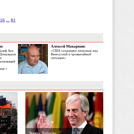
16
...
81
н:
Алексей Макаркин:
Жозеф Аун
«США сохраняют патронаж над
с Дональдом
Венесуэлой в чрезвычайной
ме
ситуации»
объемлющий
ице с
Эмиль Дабагян