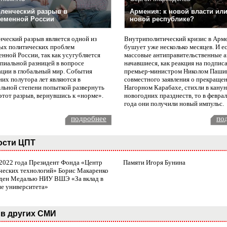
ленческий разрыв в
Армения: к новой власти или
еменной России
новой республике?
нческий разрыв является одной из
Внутриполитический кризис в Арм
ых политических проблем
бушует уже несколько месяцев. И е
нной России, так как усугубляется
массовые антиправительственные а
пиальной разницей в вопросе
начавшиеся, как реакция на подпис
ации в глобальный мир. События
премьер-министром Николом Паши
них полутора лет являются в
совместного заявления о прекращен
ельной степени попыткой развернуть
Нагорном Карабахе, стихли в канун
этот разрыв, вернувшись к «норме».
новогодних празднеств, то в февра
года они получили новый импульс.
подробнее
по
ости ЦПТ
 2022 года Президент Фонда «Центр
Памяти Игоря Бунина
ческих технологий» Борис Макаренко
ден Медалью НИУ ВШЭ «За вклад в
ие университета»
в других СМИ