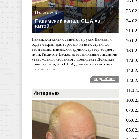
26.02
25.02
Политком.RU
24.02
Панамский канал: США vs.
Китай
21.02
Панамский канал останется в руках Панамы и
20.02
будет открыт для торговли из всех стран. Об
этом заявил панамский администратор водного
18.02
пути, Рикаурте Васкес который назвал опасными
утверждения избранного президента Дональда
17.02
Трампа о том, что США должны взять его под
свой контроль.
14.02
подробнее
12.02
11.02
Интервью
10.02
07.02
06.02
05.02