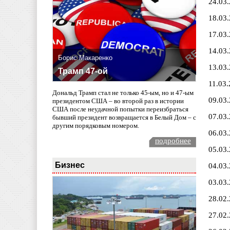
24.03
18.03
17.03
14.03
Борис Макаренко
13.03
Трамп 47-ой
11.03
Дональд Трамп стал не только 45-ым, но и 47-ым
09.03
президентом США – во второй раз в истории
США после неудачной попытки переизбраться
07.03
бывший президент возвращается в Белый Дом – с
другим порядковым номером.
06.03
подробнее
05.03
Бизнес
04.03
03.03
28.02
27.02