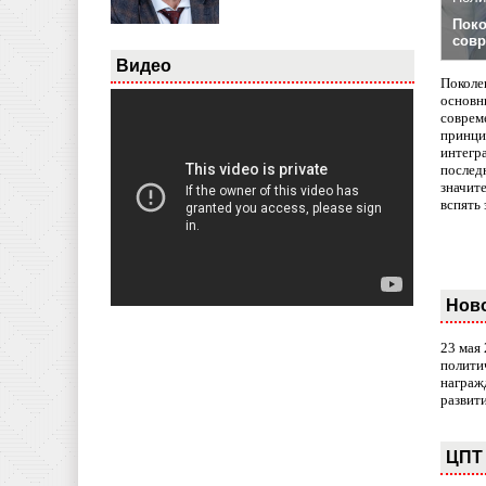
Поко
совр
Видео
Поколе
основн
совреме
принци
интегр
послед
значит
вспять 
Нов
23 мая
полити
награж
развит
ЦПТ 