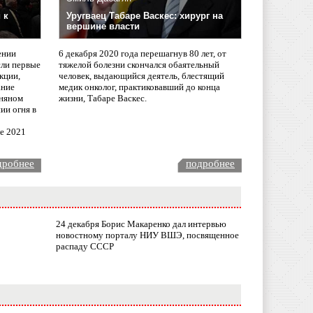
 к
Уругваец Табаре Васкес: хирург на
вершине власти
ении
6 декабря 2020 года перешагнув 80 лет, от
сли первые
тяжелой болезни скончался обаятельный
кции,
человек, выдающийся деятель, блестящий
ание
медик онколог, практиковавший до конца
няном
жизни, Табаре Васкес.
ии огня в
ле 2021
дробнее
подробнее
24 декабря Борис Макаренко дал интервью
новостному порталу НИУ ВШЭ, посвященное
распаду СССР