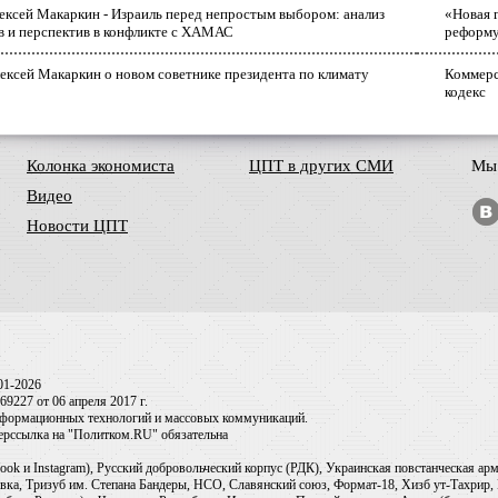
лексей Макаркин - Израиль перед непростым выбором: анализ
«Новая 
в и перспектив в конфликте с ХАМАС
реформ
ексей Макаркин о новом советнике президента по климату
Коммерс
кодекс
Колонка экономиста
ЦПТ в других СМИ
Мы 
Видео
Новости ЦПТ
01-2026
9227 от 06 апреля 2017 г.
информационных технологий и массовых коммуникаций.
перссылка на "Политком.RU" обязательна
ook и Instagram), Русский добровольческий корпус (РДК), Украинская повстанческая а
ка, Тризуб им. Степана Бандеры, НСО, Славянский союз, Формат-18, Хизб ут-Тахрир, 