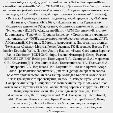
исламский джихад»), «Джабхат ан-Нусра», «Хайят Тахрир-аш-Шам»,
«Аль-Каида», «Аш-Шабаб», «УНА-УНСО», «Движение Талибан», «Братья-
мусульмане» («Аль-Ихван аль-Муслимун»), «Меджлис крымско-татарского
народа», «Хизб ут-Тахрир», «Имарат Кавказ» («Кавказский Эмират»),
«Исламский джихад – Джамаат моджахедов», «Нурджулар», «Таблиги
Джамаат», «Лашкар-И-Тайба», «Исламская партия Туркестана»,
«Исламское движение Узбекистана», «Исламское движение Восточного
Туркестана» (ИДВТ), «Джунд аш-Шам», «АУМ Синрике», «Братство»
Корчинского, «Тризуб им. Степана Бандеры», «Организация украинских
националистов» (ОУН), международное общественное движение ЛГБТ,
А.Навальный, К.Буданов, Д.Гордон, А.Арестович. Иностранные агенты:
Телеканал «Дождь», Медуза, Голос Америки, ТК Настоящее Время, The
Insider, Deutsche Welle, Проект, Azatliq Radiosi, «Радио Свободная Европа/
Радио Свобода» (PCE/PC), Сибирь. Реалии, Фактограф, Север. Реалии,
MEDIUM-ORIENT, Bellingcat, Пономарев Л. А., Савицкая Л.А., Маркелов
С.Е., Камалягин Д.Н., Апахончич Д.А., Толоконникова Н.А., Гельман М.А.,
Шендерович В.А., Верзилов П.Ю., Баданин Р.С., Альянс Врачей, Агора,
Голос, Гражданское содействие, Династия (фонд), За права человека,
Комитет против пыток, Левада-Центр, Молодая Карелия, Московская
школа гражданского просвещения, Пермь-36, Ракурс, Русь Сидящая,
Сахаровский центр, Сибирский экологический центр, ИАЦ Сова, Союз
комитетов солдатских матерей России, Фонд борьбы с коррупцией (ФБК),
Фонд защиты гласности, Фонд свободы информации, Центр
«Насилию.нет», Центр защиты прав СМИ, Transparency International,
«Idel.Реалии», Кавказ.Реалии, Крым.Реалии, "Сибирь.Реалии", Фонд
Беллингкет (Stichting Bellingcat), «Международное историко-
просветительское, благотворительное и правозащитное общество
«Мемориал».