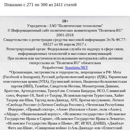
Показано с 271 по 300 из 2411 статей
18+
Учредитель - ЗАО "Политические технологии"
© Информационный сайт политических комментариев "Политком.RU"
2001-2018
Свидетельство о регистрации средства массовой информации Эл № ФС77-
69227 от 06 апреля 2017 г.
Регистрирующий орган: Федеральная служба по надзору в сфере связи,
информационных технологий и массовых коммуникаций.
При полном или частичном использовании материалов сайта активная
гиперссылка на "Политком.RU" обязательна
Разработчик:
Standarta.NET
*Организации, экстремисты и террористы, запрещенные в РФ: Meta
(Facebook и Instagram), Русский добровольческий корпус (РДК), Украинская
повстанческая армия (УПА), Грузинский легион, Национал-Большевистская
партия (НБП), Талибан, Свидетели Иеговы, Мизантропик Дивижн,
Братство, Артподготовка, Тризуб им. Степана Бандеры, НСО, Славянский
союз, Формат-18, Хизб ут-Тахрир, Исламская партия Туркестана, Хайят
Тахрир аш-Шам, Таухид валь-Джихад, АУЕ, Братья мусульмане, Легион
«Свобода России» («Легион Свобода России»), «Чеченская Республика
Ичкерия», «Правый сектор», «Азов» (батальон «Азов», полк «Азов»),
«Айдар», «Национальный корпус», «Исламское государство» («Исламское
Государство Ирака и Сирии», «Исламское Государство Ирака и Леванта»,
«Исламское Государство Ирака и Шама», ИГ, ИГИЛ, ДАИШ), «Джабхат
Фатх аш-Шам», «Священная война» («Аль-Джихад» или «Египетский