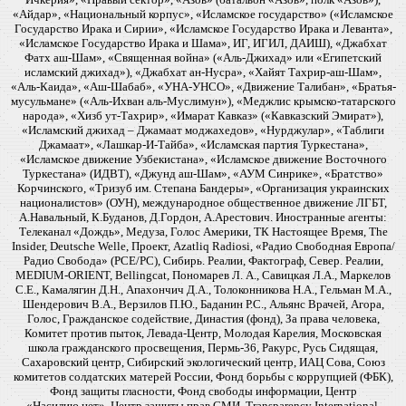
«Айдар», «Национальный корпус», «Исламское государство» («Исламское
Государство Ирака и Сирии», «Исламское Государство Ирака и Леванта»,
«Исламское Государство Ирака и Шама», ИГ, ИГИЛ, ДАИШ), «Джабхат
Фатх аш-Шам», «Священная война» («Аль-Джихад» или «Египетский
исламский джихад»), «Джабхат ан-Нусра», «Хайят Тахрир-аш-Шам»,
«Аль-Каида», «Аш-Шабаб», «УНА-УНСО», «Движение Талибан», «Братья-
мусульмане» («Аль-Ихван аль-Муслимун»), «Меджлис крымско-татарского
народа», «Хизб ут-Тахрир», «Имарат Кавказ» («Кавказский Эмират»),
«Исламский джихад – Джамаат моджахедов», «Нурджулар», «Таблиги
Джамаат», «Лашкар-И-Тайба», «Исламская партия Туркестана»,
«Исламское движение Узбекистана», «Исламское движение Восточного
Туркестана» (ИДВТ), «Джунд аш-Шам», «АУМ Синрике», «Братство»
Корчинского, «Тризуб им. Степана Бандеры», «Организация украинских
националистов» (ОУН), международное общественное движение ЛГБТ,
А.Навальный, К.Буданов, Д.Гордон, А.Арестович. Иностранные агенты:
Телеканал «Дождь», Медуза, Голос Америки, ТК Настоящее Время, The
Insider, Deutsche Welle, Проект, Azatliq Radiosi, «Радио Свободная Европа/
Радио Свобода» (PCE/PC), Сибирь. Реалии, Фактограф, Север. Реалии,
MEDIUM-ORIENT, Bellingcat, Пономарев Л. А., Савицкая Л.А., Маркелов
С.Е., Камалягин Д.Н., Апахончич Д.А., Толоконникова Н.А., Гельман М.А.,
Шендерович В.А., Верзилов П.Ю., Баданин Р.С., Альянс Врачей, Агора,
Голос, Гражданское содействие, Династия (фонд), За права человека,
Комитет против пыток, Левада-Центр, Молодая Карелия, Московская
школа гражданского просвещения, Пермь-36, Ракурс, Русь Сидящая,
Сахаровский центр, Сибирский экологический центр, ИАЦ Сова, Союз
комитетов солдатских матерей России, Фонд борьбы с коррупцией (ФБК),
Фонд защиты гласности, Фонд свободы информации, Центр
«Насилию.нет», Центр защиты прав СМИ, Transparency International,