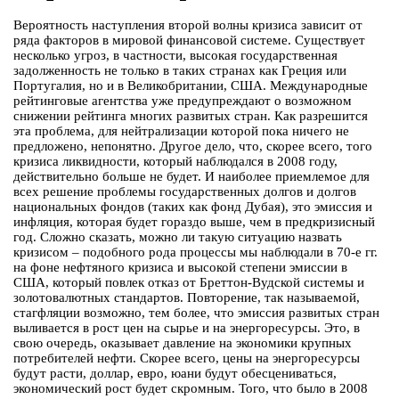
Вероятность наступления второй волны кризиса зависит от
ряда факторов в мировой финансовой системе. Существует
несколько угроз, в частности, высокая государственная
задолженность не только в таких странах как Греция или
Португалия, но и в Великобритании, США. Международные
рейтинговые агентства уже предупреждают о возможном
снижении рейтинга многих развитых стран. Как разрешится
эта проблема, для нейтрализации которой пока ничего не
предложено, непонятно. Другое дело, что, скорее всего, того
кризиса ликвидности, который наблюдался в 2008 году,
действительно больше не будет. И наиболее приемлемое для
всех решение проблемы государственных долгов и долгов
национальных фондов (таких как фонд Дубая), это эмиссия и
инфляция, которая будет гораздо выше, чем в предкризисный
год. Сложно сказать, можно ли такую ситуацию назвать
кризисом – подобного рода процессы мы наблюдали в 70-е гг.
на фоне нефтяного кризиса и высокой степени эмиссии в
США, который повлек отказ от Бреттон-Вудской системы и
золотовалютных стандартов. Повторение, так называемой,
стагфляции возможно, тем более, что эмиссия развитых стран
выливается в рост цен на сырье и на энергоресурсы. Это, в
свою очередь, оказывает давление на экономики крупных
потребителей нефти. Скорее всего, цены на энергоресурсы
будут расти, доллар, евро, юани будут обесцениваться,
экономический рост будет скромным. Того, что было в 2008