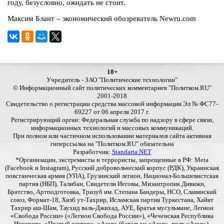
году, безусловно, ожидать не стоит.
Максим Блант – экономический обозреватель Newru.com
18+
Учредитель - ЗАО "Политические технологии"
© Информационный сайт политических комментариев "Политком.RU"
2001-2018
Свидетельство о регистрации средства массовой информации Эл № ФС77-
69227 от 06 апреля 2017 г.
Регистрирующий орган: Федеральная служба по надзору в сфере связи,
информационных технологий и массовых коммуникаций.
При полном или частичном использовании материалов сайта активная
гиперссылка на "Политком.RU" обязательна
Разработчик:
Standarta.NET
*Организации, экстремисты и террористы, запрещенные в РФ: Meta
(Facebook и Instagram), Русский добровольческий корпус (РДК), Украинская
повстанческая армия (УПА), Грузинский легион, Национал-Большевистская
партия (НБП), Талибан, Свидетели Иеговы, Мизантропик Дивижн,
Братство, Артподготовка, Тризуб им. Степана Бандеры, НСО, Славянский
союз, Формат-18, Хизб ут-Тахрир, Исламская партия Туркестана, Хайят
Тахрир аш-Шам, Таухид валь-Джихад, АУЕ, Братья мусульмане, Легион
«Свобода России» («Легион Свобода России»), «Чеченская Республика
Ичкерия», «Правый сектор», «Азов» (батальон «Азов», полк «Азов»),