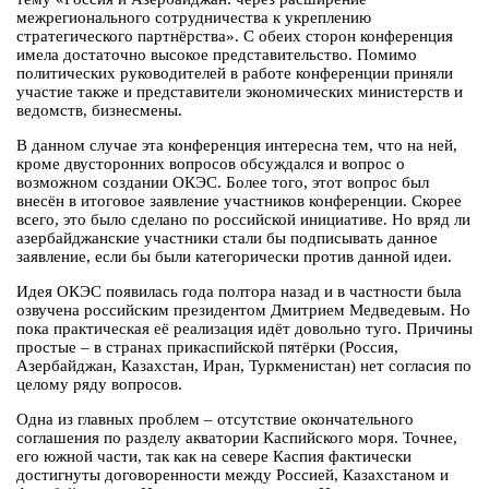
межрегионального сотрудничества к укреплению
стратегического партнёрства». С обеих сторон конференция
имела достаточно высокое представительство. Помимо
политических руководителей в работе конференции приняли
участие также и представители экономических министерств и
ведомств, бизнесмены.
В данном случае эта конференция интересна тем, что на ней,
кроме двусторонних вопросов обсуждался и вопрос о
возможном создании ОКЭС. Более того, этот вопрос был
внесён в итоговое заявление участников конференции. Скорее
всего, это было сделано по российской инициативе. Но вряд ли
азербайджанские участники стали бы подписывать данное
заявление, если бы были категорически против данной идеи.
Идея ОКЭС появилась года полтора назад и в частности была
озвучена российским президентом Дмитрием Медведевым. Но
пока практическая её реализация идёт довольно туго. Причины
простые – в странах прикаспийской пятёрки (Россия,
Азербайджан, Казахстан, Иран, Туркменистан) нет согласия по
целому ряду вопросов.
Одна из главных проблем – отсутствие окончательного
соглашения по разделу акватории Каспийского моря. Точнее,
его южной части, так как на севере Каспия фактически
достигнуты договоренности между Россией, Казахстаном и