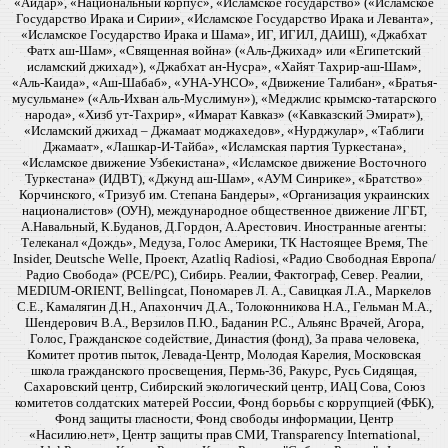
«Айдар», «Национальный корпус», «Исламское государство» («Исламское
Государство Ирака и Сирии», «Исламское Государство Ирака и Леванта»,
«Исламское Государство Ирака и Шама», ИГ, ИГИЛ, ДАИШ), «Джабхат
Фатх аш-Шам», «Священная война» («Аль-Джихад» или «Египетский
исламский джихад»), «Джабхат ан-Нусра», «Хайят Тахрир-аш-Шам»,
«Аль-Каида», «Аш-Шабаб», «УНА-УНСО», «Движение Талибан», «Братья-
мусульмане» («Аль-Ихван аль-Муслимун»), «Меджлис крымско-татарского
народа», «Хизб ут-Тахрир», «Имарат Кавказ» («Кавказский Эмират»),
«Исламский джихад – Джамаат моджахедов», «Нурджулар», «Таблиги
Джамаат», «Лашкар-И-Тайба», «Исламская партия Туркестана»,
«Исламское движение Узбекистана», «Исламское движение Восточного
Туркестана» (ИДВТ), «Джунд аш-Шам», «АУМ Синрике», «Братство»
Корчинского, «Тризуб им. Степана Бандеры», «Организация украинских
националистов» (ОУН), международное общественное движение ЛГБТ,
А.Навальный, К.Буданов, Д.Гордон, А.Арестович. Иностранные агенты:
Телеканал «Дождь», Медуза, Голос Америки, ТК Настоящее Время, The
Insider, Deutsche Welle, Проект, Azatliq Radiosi, «Радио Свободная Европа/
Радио Свобода» (PCE/PC), Сибирь. Реалии, Фактограф, Север. Реалии,
MEDIUM-ORIENT, Bellingcat, Пономарев Л. А., Савицкая Л.А., Маркелов
С.Е., Камалягин Д.Н., Апахончич Д.А., Толоконникова Н.А., Гельман М.А.,
Шендерович В.А., Верзилов П.Ю., Баданин Р.С., Альянс Врачей, Агора,
Голос, Гражданское содействие, Династия (фонд), За права человека,
Комитет против пыток, Левада-Центр, Молодая Карелия, Московская
школа гражданского просвещения, Пермь-36, Ракурс, Русь Сидящая,
Сахаровский центр, Сибирский экологический центр, ИАЦ Сова, Союз
комитетов солдатских матерей России, Фонд борьбы с коррупцией (ФБК),
Фонд защиты гласности, Фонд свободы информации, Центр
«Насилию.нет», Центр защиты прав СМИ, Transparency International,