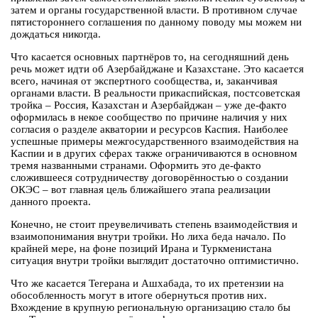
затем и органы государственной власти. В противном случае
пятистороннего соглашения по данному поводу мы можем ни
дождаться никогда.
Что касается основных партнёров то, на сегодняшний день
речь может идти об Азербайджане и Казахстане. Это касается
всего, начиная от экспертного сообщества, и, заканчивая
органами власти. В реальности прикаспийская, постсоветская
тройка – Россия, Казахстан и Азербайджан – уже де-факто
оформилась в некое сообщество по причине наличия у них
согласия о разделе акватории и ресурсов Каспия. Наиболее
успешные примеры межгосударственного взаимодействия на
Каспии и в других сферах также ограничиваются в основном
тремя названными странами. Оформить это де-факто
сложившееся сотрудничеству договорённостью о создании
ОКЭС – вот главная цель ближайшего этапа реализации
данного проекта.
Конечно, не стоит преувеличивать степень взаимодействия и
взаимопонимания внутри тройки. Но лиха беда начало. По
крайней мере, на фоне позиций Ирана и Туркменистана
ситуация внутри тройки выглядит достаточно оптимистично.
Что же касается Тегерана и Ашхабада, то их претензии на
обособленность могут в итоге обернуться против них.
Вхождение в крупную региональную организацию стало бы