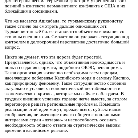
для Тегерана весьма серьёзным фактором укрепления своих
позиций в контексте перманентного конфликта с США и их
ближайшими союзниками.
Что же касается Ашхабада, то туркменскому руководству
также стоило бы смотреть дальше ближайших лет.
Туркменистан всё более становится объектом внимания со
стороны внешних сил. Сможет ли он удержать ситуацию под
контролем в долгосрочной перспективе достаточно большой
вопрос.
Никто не думает, что эта дорога будет простой.
Представляется, однако, что объективная необходимость и
польза создания формата, подобного ОКЭС, неоспорима.
Такая организация жизненно необходима всем народам,
населяющим побережье Каспийского моря и самому Каспию,
как природному феномену. Такое сотрудничество особенно
актуально в условиях геополитической нестабильности и
экономического кризиса, которые мы сейчас наблюдаем. В
трудных внешних условиях гораздо легче вместе, за столом
переговоров решать региональные проблемы. Помешать
реализации этой идеи могут, прежде всего, субъективные
соображения, не имеющие ничего общего с подлинными
интересами стран «пятёрки» и неспособность осознать
необходимость общего ответа на стратегические вызовы
времени в каспийском регионе.