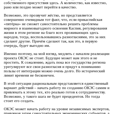
собственного присутствия здесь. А количество, как известно,
рано или поздно может перейти в качество.
Возможно, это прозвучит жёстко, но представляется
совершенно очевидным тот факт, что, если прикаспийская
«пятёрка» не сможет самостоятельно решить проблемы
мирного и взаимовыгодного освоения Каспия, регулирования
жизни в этом регионе на благо всех проживающих здесь
народов, тогда, воспользовавшись разногласиями, это за них
сделают другие. Причём сделают так, как это, в первую
очередь, будет выгодно им.
Именно поэтому, на мой взгляд, медлить с началом реализации
проекта ОКЭС не стоит. Будущее может нам этого и не
простить. К сожалению, ждать пока все государства региона
урегулируют все свои разногласия и придут к пониманию
пользы от интеграции можно очень долго. Но исторический
лимит времени не бесконечен.
В этой ситуации рациональным представляется единственный
вариант действий – начать работу по созданию ОКЭС самим и
привлекать к этому тех, кто реально готов к сотрудничеству.
Возможно, у такого шага не будет прецедентов. Но тогда
стоит его создать.
ОКЭС может начать работу на уровне независимых экспертов,
привлекая затем самостоятельных экономических субъектов, а