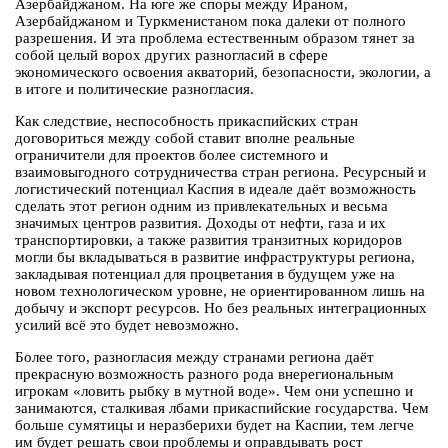
Азербайджаном. На юге же споры между Ираном,
Азербайджаном и Туркменистаном пока далеки от полного
разрешения. И эта проблема естественным образом тянет за
собой целый ворох других разногласий в сфере
экономического освоения акваторий, безопасности, экологии, а
в итоге и политические разногласия.
Как следствие, неспособность прикаспийских стран
договориться между собой ставит вполне реальные
ограничители для проектов более системного и
взаимовыгодного сотрудничества стран региона. Ресурсный и
логистический потенциал Каспия в идеале даёт возможность
сделать этот регион одним из привлекательных и весьма
значимых центров развития. Доходы от нефти, газа и их
транспортировки, а также развития транзитных коридоров
могли бы вкладываться в развитие инфраструктуры региона,
закладывая потенциал для процветания в будущем уже на
новом технологическом уровне, не ориентированном лишь на
добычу и экспорт ресурсов. Но без реальных интеграционных
усилий всё это будет невозможно.
Более того, разногласия между странами региона даёт
прекрасную возможность разного рода внерегиональным
игрокам «ловить рыбку в мутной воде». Чем они успешно и
занимаются, сталкивая лбами прикаспийские государства. Чем
больше сумятицы и неразберихи будет на Каспии, тем легче
им будет решать свои проблемы и оправдывать рост