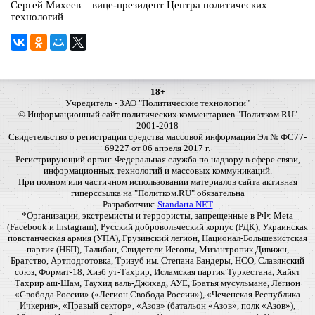
Сергей Михеев – вице-президент Центра политических
технологий
18+
Учредитель - ЗАО "Политические технологии"
© Информационный сайт политических комментариев "Политком.RU"
2001-2018
Свидетельство о регистрации средства массовой информации Эл № ФС77-
69227 от 06 апреля 2017 г.
Регистрирующий орган: Федеральная служба по надзору в сфере связи,
информационных технологий и массовых коммуникаций.
При полном или частичном использовании материалов сайта активная
гиперссылка на "Политком.RU" обязательна
Разработчик:
Standarta.NET
*Организации, экстремисты и террористы, запрещенные в РФ: Meta
(Facebook и Instagram), Русский добровольческий корпус (РДК), Украинская
повстанческая армия (УПА), Грузинский легион, Национал-Большевистская
партия (НБП), Талибан, Свидетели Иеговы, Мизантропик Дивижн,
Братство, Артподготовка, Тризуб им. Степана Бандеры, НСО, Славянский
союз, Формат-18, Хизб ут-Тахрир, Исламская партия Туркестана, Хайят
Тахрир аш-Шам, Таухид валь-Джихад, АУЕ, Братья мусульмане, Легион
«Свобода России» («Легион Свобода России»), «Чеченская Республика
Ичкерия», «Правый сектор», «Азов» (батальон «Азов», полк «Азов»),