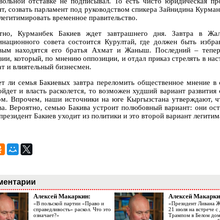
вольной отставке не подписывал. То есть чисто юридическая пр
нт, созвать парламент под руководством спикера Зайнидина Курман
 легитимировать временное правительство.
тно, Курманбек Бакиев ждет завтрашнего дня. Завтра в Жал
инационного совета состоится Курултай, где должен быть избра
вым находятся его братья Ахмат и Жаныш. Последний – тепер
зии, который, по мнению оппозиции, и отдал приказ стрелять в на
ат и влиятельный бизнесмен.
т ли семья Бакиевых завтра переломить общественное мнение в 
ойдет и власть расколется, то возможен худший вариант развития
ом. Впрочем, наши источники на юге Кыргызстана утверждают, ч
ва. Вероятно, семью Бакива устроит полюбовный вариант: они оста
президент Бакиев уходит из политики и это второй вариант легитим
ментарии
Алексей Макаркин:
Алексей Макарки
«В польской партии «Право и
«Президент Ливана 
справедливость» раскол. Что это
21 июля на встрече 
означает?»
Трампом в Белом до