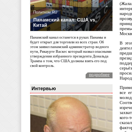
(Жала
интер
Политком.RU
народ
прозв
Панамский канал: США vs.
принц
Китай
премь
Москв
Панамский канал останется в руках Панамы и
будет открыт для торговли из всех стран. Об
В это
этом заявил панамский администратор водного
деяте
пути, Рикаурте Васкес который назвал опасными
предш
утверждения избранного президента Дональда
прези
Трампа о том, что США должны взять его под
подде
свой контроль.
серьё
просил
подробнее
Народ
Приме
Интервью
все е
молод
Соотв
изреч
захват
кого-
сказа
факто