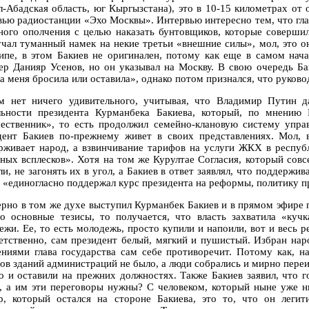
л-Абадская область, юг Кыргызстана), это в 10-15 километрах от 
вью радиостанции «Эхо Москвы». Интервью интересно тем, что глав
ного ополчения с целью наказать бунтовщиков, которые совершил
учал туманный намек на некие третьи «внешние силы», мол, это о
ипе, в этом Бакиев не оригинален, потому как еще в самом нача
ер Данияр Усенов, но он указывал на Москву. В свою очередь Ба
а меня бросила или оставила», однако потом признался, что руково
м нет ничего удивительного, учитывая, что Владимир Путин д
льности президента Курманбека Бакиева, который, по мнению 
ественник», то есть продолжил семейно-клановую систему управ
дент Бакиев по-прежнему живет в своих представлениях. Мол,
рживает народ, а взвинчивание тарифов на услуги ЖКХ в респуб
зных всплесков». Хотя на том же Курултае Согласия, который совс
и, не загонять их в угол, а Бакиев в ответ заявлял, что поддержив
 «единогласно поддержал курс президента на реформы, политику пр
рно в том же духе выступил Курманбек Бакиев и в прямом эфире 
го основные тезисы, то получается, что власть захватила «ку
ежи. Ее, то есть молодежь, просто купили и напоили, вот и весь 
етственно, сам президент белый, мягкий и пушистый. Избран на
ениями глава государства сам себе противоречит. Потому как, 
ов зданий администраций не было, а люди собрались и мирно переиз
то и оставили на прежних должностях. Также Бакиев заявил, что г
л, а им эти переговоры нужны? С человеком, который ныне уже н
р, который остался на стороне Бакиева, это то, что он леги