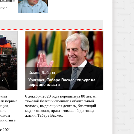
объемлющий
ице с
Эмиль Дабагян
 к
Уругваец Табаре Васкес: хирург на
вершине власти
ении
6 декабря 2020 года перешагнув 80 лет, от
сли первые
тяжелой болезни скончался обаятельный
кции,
человек, выдающийся деятель, блестящий
ание
медик онколог, практиковавший до конца
няном
жизни, Табаре Васкес.
ии огня в
ле 2021