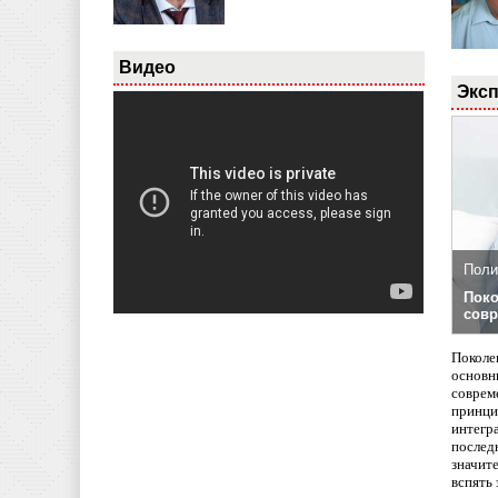
Видео
Эксп
Поли
Поко
совр
Поколе
основн
совреме
принци
интегр
послед
значит
вспять 