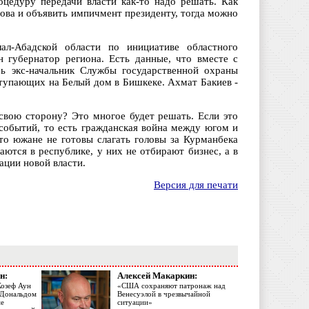
оцедуру передачи власти как-то надо решать. Как
ова и объявить импичмент президенту, тогда можно
ал-Абадской области по инициативе областного
н губернатор региона. Есть данные, что вместе с
ь экс-начальник Службы государственной охраны
ступающих на Белый дом в Бишкеке. Ахмат Бакиев -
свою сторону? Это многое будет решать. Если это
 событий, то есть гражданская война между югом и
то южане не готовы слагать головы за Курманбека
ются в республике, у них не отбирают бизнес, а в
ации новой власти.
Версия для печати
н:
Алексей Макаркин:
Жозеф Аун
«США сохраняют патронаж над
с Дональдом
Венесуэлой в чрезвычайной
ме
ситуации»