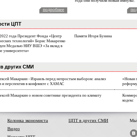
года они получили новый импульс.
подробнее
по
ости ЦПТ
 2022 года Президент Фонда «Центр
Памяти Игоря Бунина
ческих технологий» Борис Макаренко
ден Медалью НИУ ВШЭ «За вклад в
ие университета»
в других СМИ
лексей Макаркин - Израиль перед непростым выбором: анализ
«Новая 
в и перспектив в конфликте с ХАМАС
реформ
ексей Макаркин о новом советнике президента по климату
Коммерс
кодекс
Колонка экономиста
ЦПТ в других СМИ
Мы 
Видео