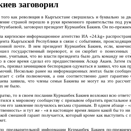
киев заговорил
 того как революция в Кыргызстане свершилась и буквально за д
ление страной перешло в руки временного правительства под ру
Отунбаевой, заговорил президент Курманбек Бакиев. Он по-прежне
ла киргизское информационное агентство ИА «24.kg» распростран
дента Кыргызской Республики в связи с событиями, происходящим
ронной почте. В нем президент Курманбек Бакиев, если, конечно
ошел государственный переворот, и он скорбит о понесенных 
ение, учитывая, что во власти президента было дать команду не о
то в свое время сделал его предшественник Аскар Акаев. Затем гл
ть, призвал зачинщиков беспорядков одуматься и заявил, что как пр
мочий. Несколько ранее на информационных лентах были сообщен
агает с себя полномочия, а они соответственно дают гарантию 
аева заявила, что члены семьи Бакиева не могут на это рассчи
ых не было.
кратко, то в своем послании Курманбек Бакиев возложил всю ответс
атился к мировому сообществу с призывом обратить пристальное 
том его заявление получилось весьма странным. В одном абзаце - «
ственность» и тут же - «я в настоящее время лишен какой бы то ни
акой смешной гарант получается, который кроме как выступить с
жет.
по предварительной информации Курманбек Бакиев по-прежнему