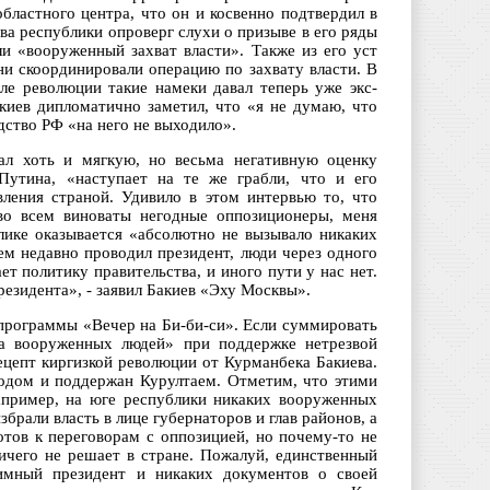
областного центра, что он и косвенно подтвердил в
а республики опроверг слухи о призыве в его ряды
и «вооруженный захват власти». Также из его уст
ни скоординировали операцию по захвату власти. В
ле революции такие намеки давал теперь уже экс-
киев дипломатично заметил, что «я не думаю, что
дство РФ «на него не выходило».
ал хоть и мягкую, но весьма негативную оценку
Путина, «наступает на те же грабли, что и его
ления страной. Удивило в этом интервью то, что
 во всем виноваты негодные оппозиционеры, меня
лике оказывается «абсолютно не вызывало никаких
ем недавно проводил президент, люди через одного
ает политику правительства, и иного пути у нас нет.
езидента», - заявил Бакиев «Эху Москвы».
программы «Вечер на Би-би-си». Если суммировать
чка вооруженных людей» при поддержке нетрезвой
рецепт киргизкой революции от Курманбека Бакиева.
родом и поддержан Курултаем. Отметим, что этими
например, на юге республики никаких вооруженных
брали власть в лице губернаторов и глав районов, а
отов к переговорам с оппозицией, но почему-то не
ичего не решает в стране. Пожалуй, единственный
тимный президент и никаких документов о своей