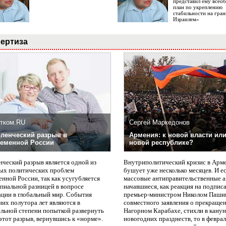
представил ему все
план по укреплению
стабильности на гран
Израилем»
ертиза
тком.RU
Сергей Маркедонов
ленческий разрыв в
Армения: к новой власти или
еменной России
новой республике?
нческий разрыв является одной из
Внутриполитический кризис в Арм
ых политических проблем
бушует уже несколько месяцев. И е
нной России, так как усугубляется
массовые антиправительственные а
пиальной разницей в вопросе
начавшиеся, как реакция на подпис
ации в глобальный мир. События
премьер-министром Николом Паши
них полутора лет являются в
совместного заявления о прекращен
ельной степени попыткой развернуть
Нагорном Карабахе, стихли в канун
этот разрыв, вернувшись к «норме».
новогодних празднеств, то в февра