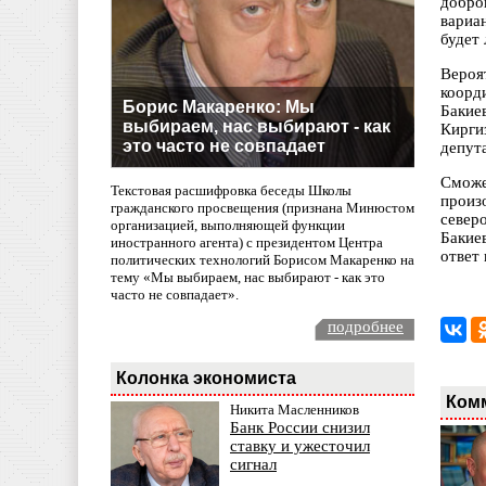
добро
вариа
будет
Вероя
коорд
Борис Макаренко: Мы
Бакие
выбираем, нас выбирают - как
Кирги
это часто не совпадает
депут
Сможе
Текстовая расшифровка беседы Школы
произ
гражданского просвещения (признана Минюстом
север
организацией, выполняющей функции
Бакие
иностранного агента) с президентом Центра
ответ 
политических технологий Борисом Макаренко на
тему «Мы выбираем, нас выбирают - как это
часто не совпадает».
подробнее
Колонка экономиста
Ком
Никита Масленников
Банк России снизил
ставку и ужесточил
сигнал