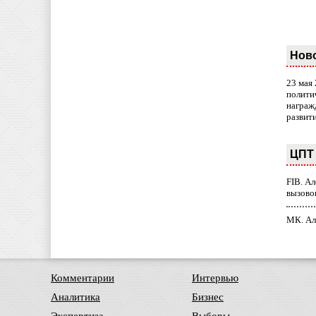
Нов
23 мая
полити
награж
развит
ЦПТ 
FIB. А
вызово
МК. Ал
Комментарии
Интервью
Аналитика
Бизнес