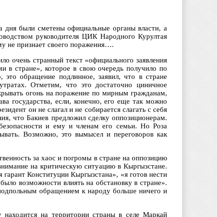
ва дня были сметены официальные органы власти, а
ководством руководителя ЦИК Народного Курултая
му не признает своего поражения….
ило очень странный текст «официального заявления
и в стране», которое в свою очередь получило по
, это обращение подлинное, заявил, что в стране
утратах. Отметим, что это достаточно циничное
ткрывать огонь на поражение по мирным гражданам,
ава государства, если, конечно, его еще так можно
езидент он не слагал и не собирается слагать с себя
ия, что Бакиев предложил сделку оппозиционерам.
безопасности и ему и членам его семьи. Но Роза
тывать. Возможно, это вымысел и переговоров как
твенность за хаос и погромы в стране на оппозицию
внимание на критическую ситуацию в Кыргызстане.
я гарант Конституции Кыргызстана», «я готов нести
 было возможности влиять на обстановку в стране».
 подпольным обращением к народу больше ничего и
 находится на территории страны в селе Маркай