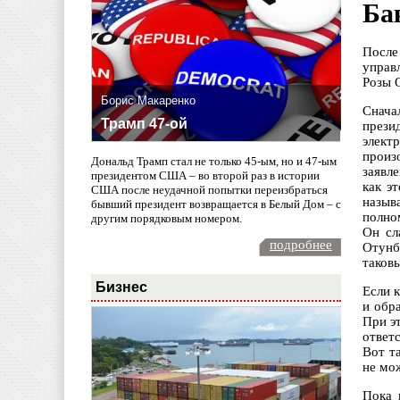
Ба
После
управ
Розы 
Борис Макаренко
Снача
Трамп 47-ой
прези
элект
произ
Дональд Трамп стал не только 45-ым, но и 47-ым
заявл
президентом США – во второй раз в истории
как э
США после неудачной попытки переизбраться
называ
бывший президент возвращается в Белый Дом – с
полно
другим порядковым номером.
Он сл
подробнее
Отунб
таков
Бизнес
Если 
и обр
При э
ответ
Вот т
не мо
Пока 