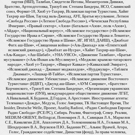
партия (НБП), Талибан, Свидетели Иеговы, Мизантропик Дивижн,
Братство, Артподготовка, Тризуб им. Степана Бандеры, НСО, Славянский
союз, Формат-18, Хизб ут-Тахрир, Исламская партия Туркестана, Хайят
Тахрир аш-Шам, Таухид валь-Джихад, АУЕ, Братья мусульмане, Легион
«Свобода России» («Легион Свобода России»), «Чеченская Республика
Ичкерия», «Правый сектор», «Азов» (батальон «Азов», полк «Азов»),
«Айдар», «Национальный корпус», «Исламское государство» («Исламское
Государство Ирака и Сирии», «Исламское Государство Ирака и Леванта»,
«Исламское Государство Ирака и Шама», ИГ, ИГИЛ, ДАИШ), «Джабхат
Фатх аш-Шам», «Священная война» («Аль-Джихад» или «Египетский
исламский джихад»), «Джабхат ан-Нусра», «Хайят Тахрир-аш-Шам»,
«Аль-Каида», «Аш-Шабаб», «УНА-УНСО», «Движение Талибан», «Братья-
мусульмане» («Аль-Ихван аль-Муслимун»), «Меджлис крымско-татарского
народа», «Хизб ут-Тахрир», «Имарат Кавказ» («Кавказский Эмират»),
«Исламский джихад – Джамаат моджахедов», «Нурджулар», «Таблиги
Джамаат», «Лашкар-И-Тайба», «Исламская партия Туркестана»,
«Исламское движение Узбекистана», «Исламское движение Восточного
Туркестана» (ИДВТ), «Джунд аш-Шам», «АУМ Синрике», «Братство»
Корчинского, «Тризуб им. Степана Бандеры», «Организация украинских
националистов» (ОУН), международное общественное движение ЛГБТ,
А.Навальный, К.Буданов, Д.Гордон, А.Арестович. Иностранные агенты:
Телеканал «Дождь», Медуза, Голос Америки, ТК Настоящее Время, The
Insider, Deutsche Welle, Проект, Azatliq Radiosi, «Радио Свободная Европа/
Радио Свобода» (PCE/PC), Сибирь. Реалии, Фактограф, Север. Реалии,
MEDIUM-ORIENT, Bellingcat, Пономарев Л. А., Савицкая Л.А., Маркелов
С.Е., Камалягин Д.Н., Апахончич Д.А., Толоконникова Н.А., Гельман М.А.,
Шендерович В.А., Верзилов П.Ю., Баданин Р.С., Альянс Врачей, Агора,
Голос, Гражданское содействие, Династия (фонд), За права человека,