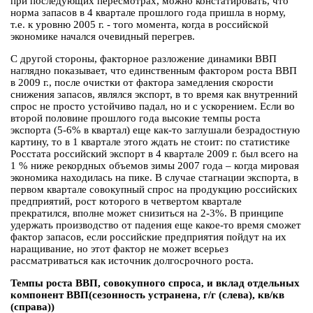
при последующих пересмотрах, можно констатировать, что
норма запасов в 4 квартале прошлого года пришла в норму,
т.е. к уровню 2005 г. - того момента, когда в российской
экономике начался очевидный перегрев.
С другой стороны, факторное разложение динамики ВВП
наглядно показывает, что единственным фактором роста ВВП
в 2009 г., после очистки от фактора замедления скорости
снижения запасов, являлся экспорт, в то время как внутренний
спрос не просто устойчиво падал, но и с ускорением. Если во
второй половине прошлого года высокие темпы роста
экспорта (5-6% в квартал) еще как-то заглушали безрадостную
картину, то в 1 квартале этого ждать не стоит: по статистике
Росстата российский экспорт в 4 квартале 2009 г. был всего на
1 % ниже рекордных объемов зимы 2007 года – когда мировая
экономика находилась на пике. В случае стагнации экспорта, в
первом квартале совокупный спрос на продукцию российских
предприятий, рост которого в четвертом квартале
прекратился, вполне может снизиться на 2-3%. В принципе
удержать производство от падения еще какое-то время сможет
фактор запасов, если российские предприятия пойдут на их
наращивание, но этот фактор не может всерьез
рассматриваться как источник долгосрочного роста.
Темпы роста ВВП, совокупного спроса, и вклад отдельных
компонент ВВП(сезонность устранена, г/г (слева), кв/кв
(справа))