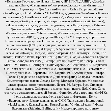
«Исламское Государство Ирака и Шама», ИГ, ИГИЛ, ДАИШ), «Джабхат
Фатх аш-Шам», «Священная война» («Аль-Джихад» или «Египетский
исламский джихад»), «Джабхат ан-Нусра», «Хайят Тахрир-аш-Шам»,
«Аль-Каида», «Аш-Шабаб», «УНА-УНСО», «Движение Талибан», «Братья-
мусульмане» («Аль-Ихван аль-Муслимун»), «Меджлис крымско-татарского
народа», «Хизб ут-Тахрир», «Имарат Кавказ» («Кавказский Эмират»),
«Исламский джихад – Джамаат моджахедов», «Нурджулар», «Таблиги
Джамаат», «Лашкар-И-Тайба», «Исламская партия Туркестана»,
«Исламское движение Узбекистана», «Исламское движение Восточного
Туркестана» (ИДВТ), «Джунд аш-Шам», «АУМ Синрике», «Братство»
Корчинского, «Тризуб им. Степана Бандеры», «Организация украинских
националистов» (ОУН), международное общественное движение ЛГБТ,
А.Навальный, К.Буданов, Д.Гордон, А.Арестович. Иностранные агенты:
Телеканал «Дождь», Медуза, Голос Америки, ТК Настоящее Время, The
Insider, Deutsche Welle, Проект, Azatliq Radiosi, «Радио Свободная Европа/
Радио Свобода» (PCE/PC), Сибирь. Реалии, Фактограф, Север. Реалии,
MEDIUM-ORIENT, Bellingcat, Пономарев Л. А., Савицкая Л.А., Маркелов
С.Е., Камалягин Д.Н., Апахончич Д.А., Толоконникова Н.А., Гельман М.А.,
Шендерович В.А., Верзилов П.Ю., Баданин Р.С., Альянс Врачей, Агора,
Голос, Гражданское содействие, Династия (фонд), За права человека,
Комитет против пыток, Левада-Центр, Молодая Карелия, Московская
школа гражданского просвещения, Пермь-36, Ракурс, Русь Сидящая,
Сахаровский центр, Сибирский экологический центр, ИАЦ Сова, Союз
комитетов солдатских матерей России, Фонд борьбы с коррупцией (ФБК),
Фонд защиты гласности, Фонд свободы информации, Центр
«Насилию.нет», Центр защиты прав СМИ, Transparency International,
«Idel.Реалии», Кавказ.Реалии, Крым.Реалии, "Сибирь.Реалии", Фонд
Беллингкет (Stichting Bellingcat), «Международное историко-