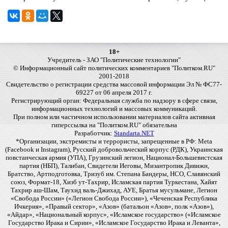
18+
Учредитель - ЗАО "Политические технологии"
© Информационный сайт политических комментариев "Политком.RU"
2001-2018
Свидетельство о регистрации средства массовой информации Эл № ФС77-
69227 от 06 апреля 2017 г.
Регистрирующий орган: Федеральная служба по надзору в сфере связи,
информационных технологий и массовых коммуникаций.
При полном или частичном использовании материалов сайта активная
гиперссылка на "Политком.RU" обязательна
Разработчик:
Standarta.NET
*Организации, экстремисты и террористы, запрещенные в РФ: Meta
(Facebook и Instagram), Русский добровольческий корпус (РДК), Украинская
повстанческая армия (УПА), Грузинский легион, Национал-Большевистская
партия (НБП), Талибан, Свидетели Иеговы, Мизантропик Дивижн,
Братство, Артподготовка, Тризуб им. Степана Бандеры, НСО, Славянский
союз, Формат-18, Хизб ут-Тахрир, Исламская партия Туркестана, Хайят
Тахрир аш-Шам, Таухид валь-Джихад, АУЕ, Братья мусульмане, Легион
«Свобода России» («Легион Свобода России»), «Чеченская Республика
Ичкерия», «Правый сектор», «Азов» (батальон «Азов», полк «Азов»),
«Айдар», «Национальный корпус», «Исламское государство» («Исламское
Государство Ирака и Сирии», «Исламское Государство Ирака и Леванта»,