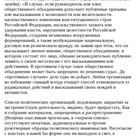
лазейку: «В случае, если руководитель или член
общественного объединения допускает публичные призывы
или высказывания о возможности или желательности
насильственного изменения конституционного строя
Российской Федерации, насильственного захвата или
удержания власти, нарушения целостности Российской
Федерации, создания незаконных вооруженных
формирований, а также возбуждающие национальную,
расовую или религиозную вражду, не заявив при этом, что он
высказывает личное мнение, общественное объединение, в
котором состоит это лицо, обязано незамедлительно публично
заявить о своем несогласии с его высказываниями или
действиями. В противном случае такое общественное
объединение может быть запрещено по решению суда». До
«противных случаев» дело едва ли дойдет. Любая организация
во избежание санкций всегда отыщет способ отмежеваться от
радикальных действий и высказываний своих вождей и
активистов.
Список политических организаций, подлежащих закрытию за
экстремистскую деятельность, видимо, будет прирастать. Как
и собрание материалов, запрещенных к распространению.
(Вопреки опасливым прогнозам, в «черном списке»
отсутствуют печатные, аудиовизуальные и прочие
рукотворные образцы политического инакомыслия. Несогласие
с властью, в какой бы форме оно ни выходило в свет, к