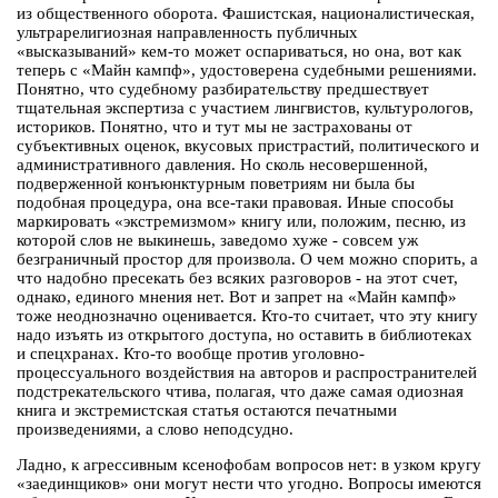
из общественного оборота. Фашистская, националистическая,
ультрарелигиозная направленность публичных
«высказываний» кем-то может оспариваться, но она, вот как
теперь с «Майн кампф», удостоверена судебными решениями.
Понятно, что судебному разбирательству предшествует
тщательная экспертиза с участием лингвистов, культурологов,
историков. Понятно, что и тут мы не застрахованы от
субъективных оценок, вкусовых пристрастий, политического и
административного давления. Но сколь несовершенной,
подверженной конъюнктурным поветриям ни была бы
подобная процедура, она все-таки правовая. Иные способы
маркировать «экстремизмом» книгу или, положим, песню, из
которой слов не выкинешь, заведомо хуже - совсем уж
безграничный простор для произвола. О чем можно спорить, а
что надобно пресекать без всяких разговоров - на этот счет,
однако, единого мнения нет. Вот и запрет на «Майн кампф»
тоже неоднозначно оценивается. Кто-то считает, что эту книгу
надо изъять из открытого доступа, но оставить в библиотеках
и спецхранах. Кто-то вообще против уголовно-
процессуального воздействия на авторов и распространителей
подстрекательского чтива, полагая, что даже самая одиозная
книга и экстремистская статья остаются печатными
произведениями, а слово неподсудно.
Ладно, к агрессивным ксенофобам вопросов нет: в узком кругу
«заединщиков» они могут нести что угодно. Вопросы имеются