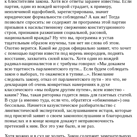
к блюстителям закона. Хотя все ответы заранее известны. Если
партия, один из вождей которой страдает, к примеру,
неизлечимой юдофобией, зарегистрирована, значит
юридические формальности соблюдены? А как же! Тогда
позвольте спросить: не содержит ли программа этой партии
призывов к насильственному свержению конституционного
строя, признаков разжигания социальной, расовой,
национальной вражды? Ну что вы, программа и устав
тщательным образом изучены, там нет ни слова об этом.
Охотно верится. Какой же дурак официально заявит, что хочет
с помощью партии извести под корень инородцев, поднять
восстание, захватить силой власть. Хотя один из вождей
радикал-националистов и с трибуны говорил: «Мы докажем
всю тщетность парламентского пути... Если будем соблюдать
закон о выборах, то окажемся в тупике...». Нежелание
следовать закону, отказ от парламентского пути - это что, не
декларация об очень конкретных намерениях в духе
классического «мы пойдем другим путем», всем известно -
каким? Увы, такая риторика годится лишь для газетных статей.
В суде (а именно туда, если что, обратятся «обиженные») она
бессильна. Начнется казуистическое разбирательство с
лингвистической экспертизой, заслушиванием истцов, которые
под присягой заявят о своем законопослушании и благородных
помыслах и в конце концов докажут неправомочность
претензий к ним. Все это уже было, и не раз.
Хотя можно и в суд не ходить. Закон содержит замечательную