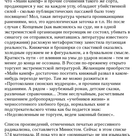
Что «Майн кампф» и прочие сочинения такого же сорта,
продающиеся у нас на каждом углу, обладают убийственной
силой - сколько публицистических пассажей было тому
посвящено! Мол, такая литература чревата проникающими
ранениями, мол, это идеологическая заточка и т.п. Но после
случая с Копцевым (как выяснилось на суде, ни в одной
экстремистской организации погромщик не состоял, убивать в
синагогу он отправился, начитавшись литературы известного
содержания) расхожую метафористику заместила пугающая
реальность. Книжечки и брошюрки со свастикой оказались
холодным оружием не в фигуральном, а в буквальном смысле.
Краткость пути - от влияния на умы до ударов ножом - тем не
менее до конца не осознана. В России по-прежнему открыто
торгуют экстремистской литературой. Желающим приобрести
«Майн кампф» достаточно посетить книжный развал в каком-
нибудь переходе метро. Там же можно разжиться и
«Протоколами сионских мудрецов», и прочими пахучими
изданиями. А рядом - зарубежный роман, детские сказки,
различные справочники... Этим неслучайным, расчетливым
смешением добропорядочных «учебников жизни» и
черносотенного злобного бреда, нормальных книг и
подстрекательского чтива как бы подается знак:
«Недозволенным не торгуем, ведем законный бизнес».
Список произведений, отмеченных печатью агрессивного
радикализма, составляется Минюстом. Сейчас в этом списке
574 материала. И пока что все «номинанты» не зря изымались