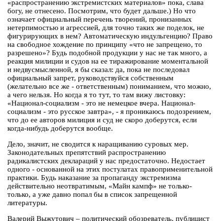
«распространению экстремистских материалов» пока, слава
богу, не отнесено. Посмотрим, что будет дальше.) Но что
означает официальный перечень творений, пронизанных
нетерпимостью и агрессией, для точно таких же поделок, не
фигурирующих в нем? Автоматическую индульгенцию? Право
на свободное хождение по принципу «что не запрещено, то
разрешено»? Будь подобной продукции у нас не так много, а
реакция милиции и судов на ее тиражирование моментальной
и недвусмысленной, я бы сказал: да, пока не последовал
официальный запрет, руководствуйся собственным
(желательно все же - ответственным) пониманием, что можно,
а чего нельзя. Но когда я то тут, то там вижу листовку:
«Национал-социализм - это не немецкое вчера. Национал-
социализм - это русское завтра», - я проникаюсь подозрением,
что до ее авторов милиция и суд не скоро доберутся, если
когда-нибудь доберутся вообще.
Дело, значит, не сводится к наращиванию суровых мер.
Законодательных препятствий распространению
радикалистских деклараций у нас предостаточно. Недостает
одного - основанной на этих постулатах правоприменительной
практики. Будь наказание за пропаганду экстремизма
действительно неотвратимым, «Майн кампф» не только-
только, а уже давно попал бы в список запрещенной
литературы.
Валерий Выжутович – политический обозреватель, публицист