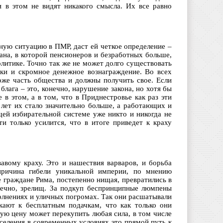
 в этом не видят никакого смысла. Их все равно
ную ситуацию в ПМР, даст ей четкое определение –
ана, в которой пенсионеров и безработных больше,
литике. Точно так же не может долго существовать
йки и скромное денежное вознаграждение. Во всех
оже часть общества и должны получить свое. Если
 блага – это, конечно, нарушение закона, но хотя бы
 в этом, а в том, что в Приднестровье как раз эти
 лет их стало значительно больше, а работающих и
ей избирательной системе уже никто и никогда не
ти только усилится, что в итоге приведет к краху
вому краху. Это и нашествия варваров, и борьба
причина гибели уникальной империи, по мнению
е граждане Рима, постепенно нищая, превратились в
нечно, зрелищ. За подкуп беспринципные люмпены
волнениях и уличных погромах. Так они расшатывали
кают к бесплатным подачкам, что как только они
ую цену может перекупить любая сила, в том числе
селения в современных условиях это прямой путь к