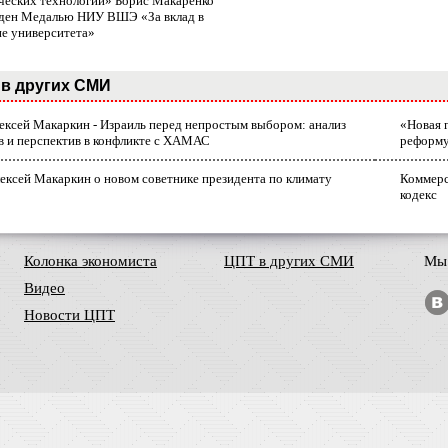
ческих технологий» Борис Макаренко
ден Медалью НИУ ВШЭ «За вклад в
ие университета»
в других СМИ
лексей Макаркин - Израиль перед непростым выбором: анализ
«Новая 
в и перспектив в конфликте с ХАМАС
реформ
ексей Макаркин о новом советнике президента по климату
Коммерс
кодекс
Колонка экономиста
ЦПТ в других СМИ
Мы 
Видео
Новости ЦПТ