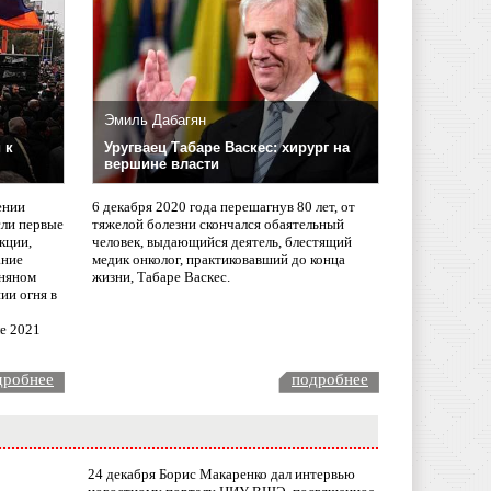
Эмиль Дабагян
 к
Уругваец Табаре Васкес: хирург на
вершине власти
ении
6 декабря 2020 года перешагнув 80 лет, от
сли первые
тяжелой болезни скончался обаятельный
кции,
человек, выдающийся деятель, блестящий
ание
медик онколог, практиковавший до конца
няном
жизни, Табаре Васкес.
ии огня в
ле 2021
дробнее
подробнее
24 декабря Борис Макаренко дал интервью