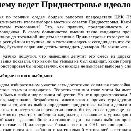
чему ведет Приднестровье идеол
ня по горячим следам бодрых рапортов председателя ЦИК П
ализировать итоги выборов местных советов Приднестровья. Како
ьтатам голосования? Это, как правило, предприниматель с
роводчика. В своем большинстве именно такие кандидаты про
енное до тотальной нищеты население Приднестровья голосует за
а республики из тупика, но в состоянии здесь и сегодня дать что-
ку, бутылку водки или десять-пятнадцать долларов. Не важно что - 
о удачно пошутил, что нынешний депутат это смесь из дирек
ования показали, что каким бы умным не был кандидат, какие пр
монстрировал бы избирателям, он никогда не выиграет выборы у сп
ыбирает и кого выбирают
ждом избирательном участке есть достаточно солидная прослойка
елкие подачки кандидатов. Теоретически они тоже могли бы иметь
о быть в любом нормальном обществе. Но не в приднестровском. У
ков, маргиналов, безработных, алкоголиков и прочих стражду
тва за то, что их выбор определяют продуктовые пайки и деньги не
нежья и в отсутствии перспектив повели бы те, кто сегодня еще на
а многих участках победили кандидаты, свозившие к урнам для 
ий класс – дееспособные и активные люди – на таких выборах прос
атистике в Приднестровье больше всего в СНГ пенсионеров -
датная почва для выборов с материальной мотивацией электората