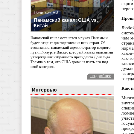
скром
перег
Политком.RU
Проше
Панамский канал: США vs.
Китай
Любой
систе
чем м
Панамский канал останется в руках Панамы и
будет открыт для торговли из всех стран. Об
стран
этом заявил панамский администратор водного
норма
пути, Рикаурте Васкес который назвал опасными
какой-
утверждения избранного президента Дональда
как-т
Трампа о том, что США должны взять его под
завис
свой контроль.
думаю
выигр
подробнее
госуд
Как п
Интервью
Много
внутр
специ
люмпе
участ
госуд
прекр
и вне