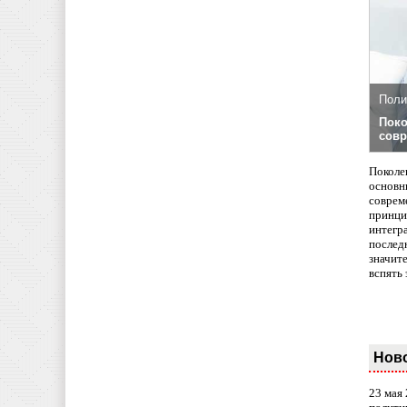
Поли
Поко
совр
Поколе
основн
совреме
принци
интегр
послед
значит
вспять 
Нов
23 мая