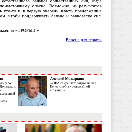
естественного баланса общественных сил, когда
по-настоящему опасно. Возможно, из результатов
 кто-то и, в первую очередь, власть предержащие
том, чтобы поддерживать баланс и равновесие сил.
движения «ПРОРЫВ!»
Версия для печати
н:
Алексей Макаркин:
Жозеф Аун
«США сохраняют патронаж над
с Дональдом
Венесуэлой в чрезвычайной
ме
ситуации»
объемлющий
ице с