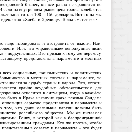
стровский бизнес, он все равно не сравнится по
если на внутреннем рынке цена голоса колеблется
ожет заплатить и 100 – 150 долларов. Вот тогда мы
с идеология «Хлеба и Зрелищ». Толпа сметет всех –
ес надо изолировать и отстранить от власти. Или,
 совести. Или, что «правильные» неподкупные люди
» - подкупленных. Это призыв к тому же перекосу,
о настоящему представлены в парламенте и местных
в всех социальных, экономических и политических
большинство в местных советах и парламенте, то
ственности за судьбу страны и народа. Это, кстати,
является крайне неудобным обстоятельством для
озрением относится к ситуациям, когда в какой-то
 раз было в Ираке накануне краха режима Саддама
 оппозиция серьезно представлена в парламенте и
 о том, что даже маленькие партии должны быть
 единство российского общества. Мы же пытаемся
ндатами. Гонку, в которой как в беспроигрышной
пенизированным гражданам. Кто же против, чтобы
 представлены в советах и парламенте – это будет