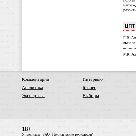
полити
награж
развит
ЦПТ 
FIB. А
вызово
МК. Ал
Комментарии
Интервью
Аналитика
Бизнес
Экспертиза
Выборы
18+
Учредитель - ЗАО "Политические технологии"