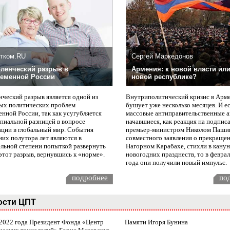
тком.RU
Сергей Маркедонов
ленческий разрыв в
Армения: к новой власти или
еменной России
новой республике?
нческий разрыв является одной из
Внутриполитический кризис в Арм
ых политических проблем
бушует уже несколько месяцев. И е
нной России, так как усугубляется
массовые антиправительственные а
пиальной разницей в вопросе
начавшиеся, как реакция на подпис
ации в глобальный мир. События
премьер-министром Николом Паши
них полутора лет являются в
совместного заявления о прекращен
ельной степени попыткой развернуть
Нагорном Карабахе, стихли в канун
этот разрыв, вернувшись к «норме».
новогодних празднеств, то в февра
года они получили новый импульс.
подробнее
по
ости ЦПТ
 2022 года Президент Фонда «Центр
Памяти Игоря Бунина