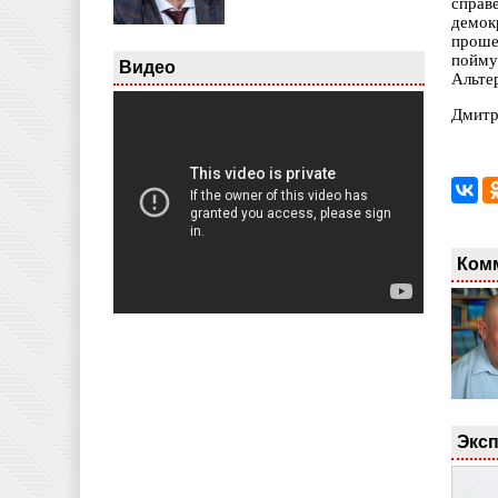
справ
демок
проше
пойму
Видео
Альте
Дмитр
Ком
Эксп