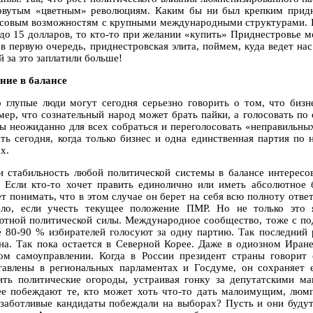
овутым «цветным» революциям. Каким бы ни был крепким придне
совым возможностям с крупными международными структурами. И 
 до 15 долларов, то кто-то при желании «купить» Приднестровье м
, в первую очередь, приднестровская элита, поймем, куда ведет на
й за это заплатили больше!
ние в балансе
о глупые люди могут сегодня серьезно говорить о том, что бизн
мер, что сознательный народ может брать пайки, а голосовать по
ы неожиданно для всех собраться и переголосовать «неправильных
сть сегодня, когда только бизнес и одна единственная партия п
х.
и стабильность любой политической системы в балансе интересо
. Если кто-то хочет править единолично или иметь абсолютное 
т понимать, что в этом случае он берет на себя всю полноту ответ
ело, если учесть текущее положение ПМР. Но не только это 
ютной политической силы. Международное сообщество, тоже с под
е 80-90 % избирателей голосуют за одну партию. Так последний
на. Так пока остается в Северной Корее. Даже в одиозном Иране
ом самоуправлении. Когда в России президент страны говорит
тавлены в региональных парламентах и Госдуме, он сохраняет
ить политические огороды, устраивая гонку за депутатскими ма
ее побеждают те, кто может хоть что-то дать малоимущим, люм
 заботливые кандидаты побеждали на выборах? Пусть и они будут