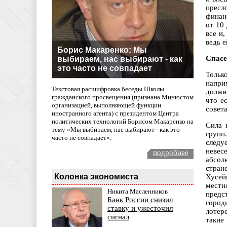
пресл
финан
от 10
все и
ведь е
Борис Макаренко: Мы
Спасе
выбираем, нас выбирают - как
это часто не совпадает
Тольк
напри
Текстовая расшифровка беседы Школы
должн
гражданского просвещения (признана Минюстом
что е
организацией, выполняющей функции
совета
иностранного агента) с президентом Центра
политических технологий Борисом Макаренко на
Сила 
тему «Мы выбираем, нас выбирают - как это
групп
часто не совпадает».
следуе
невес
подробнее
абсол
стран
Колонка экономиста
Хусей
местн
Никита Масленников
предс
Банк России снизил
город
ставку и ужесточил
лотер
сигнал
такие