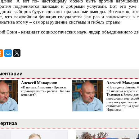
едливо. А вот по- настоящему можно быть против нарушения 
ратия подменяется пайками и добрыми услугами. Вот это уже 
дших выборов будут сделаны правильные выводы. Возможно, хоть
т, что важнейшая функция государства как раз и заключается в 
рнатива этому – саморазрушение системы и гибель страны.
ий Соин - кандидат социологических наук, лидер объединенного 
ментарии
Алексей Макаркин:
Алексей Макарки
«В польской партии «Право и
«Президент Ливана 
справедливость» раскол. Что это
21 июля на встрече 
означает?»
Трампом в Белом до
представил ему все
план по укреплению
стабильности на гран
Израилем»
ертиза