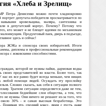
огия «Хлеба и Зрелищ»
МР Петра Денисенко можно почти хладнокровно
й портрет депутата-победителя просматривается по
 навыками кровельщика, маляра, сантехника и
шли в депутатский корпус. Почему? Потому что
 тех, кто может и не блещет идеями по механизмам
то малоимущим. Продуктовый паек, дверь в подъезде,
главное здесь и сейчас!
тора ЖЭКа и спонсора своих избирателей. Итоги
ограммы, дипломы и профессиональные рекомендации
онсора с жэковскими способностями.
 граждан, которой не нужны пайки, дармовая водка
 своих представителей во власти. Более того, так
 нас их все равно будет всегда меньше, чем нищих
щих любой помощи людей. Осуждать эту прослойку
льзя. Сложно сказать, как себя в ситуации полного
 плаву. Трагизм ситуации определяется даже не тем,
голосования беднейшие слои общества, а тем, что
то не нужны. Они ничего не решают из-за того, что
 около 30% - и самая высокая безработица. Это
. Понимая это, средний класс, люди с пусть даже