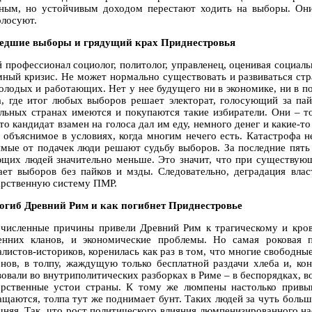
ным, но устойчивым доходом перестают ходить на выборы. Они
олосуют.
дшие выборы и грядущий крах Приднестровья
 профессионал социолог, политолог, управленец, оценивая социаль
мный кризис. Не может нормально существовать и развиваться стр
олодых и работающих. Нет у нее будущего ни в экономике, ни в по
а, где итог любых выборов решает электорат, голосующий за па
льных странах имеются и покупаются такие избиратели. Они – т
то кандидат взамен на голоса дал им еду, немного денег и какие-то
о объяснимое в условиях, когда многим нечего есть. Катастрофа не
имые от подачек люди решают судьбу выборов. За последние пять
щих людей значительно меньше. Это значит, что при существующ
ает выборов без пайков и мзды. Следовательно, деградация влас
арственную систему ПМР.
огиб Древний Рим и как погибнет Приднестровье
численные причины привели Древний Рим к трагическому и крова
енних кланов, и экономические проблемы. Но самая роковая 
алистов-историков, коренилась как раз в том, что многие свободны
нов, в толпу, жаждущую только бесплатной раздачи хлеба и, ко
вовали во внутриполитических разборках в Риме – в беспорядках, 
арственные устои страны. К тому же люмпены настолько привы
ащаются, толпа тут же поднимает бунт. Таких людей за чуть больш
шняя. Так, что рост политического влияния люмпенизированного на