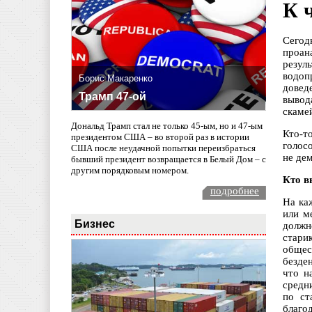
К 
Сегод
проан
резул
водоп
Борис Макаренко
довед
Трамп 47-ой
вывод
скамей
Дональд Трамп стал не только 45-ым, но и 47-ым
Кто-т
президентом США – во второй раз в истории
голос
США после неудачной попытки переизбраться
не де
бывший президент возвращается в Белый Дом – с
другим порядковым номером.
Кто в
подробнее
На ка
или м
Бизнес
должн
стари
общес
безде
что н
средн
по ст
благо